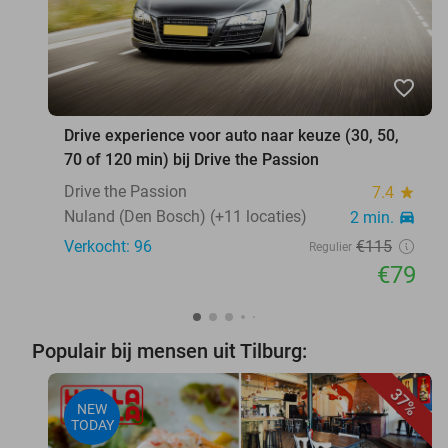
favorite_border
Drive experience voor auto naar keuze (30, 50,
70 of 120 min) bij Drive the Passion
Drive the Passion
7.4
star
Nuland (Den Bosch) (+11 locaties)
2 min.
directions_car
Verkocht: 96
€115
Regulier
€79
Populair bij mensen uit Tilburg:
37%
NEW
TODAY