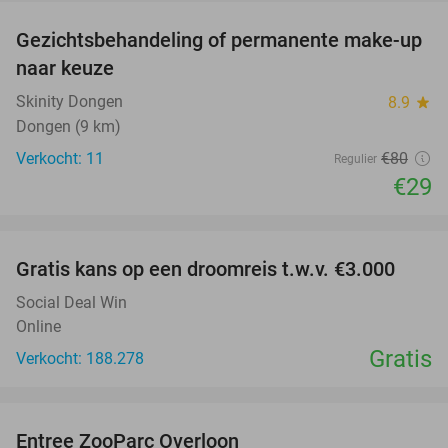
Gezichtsbehandeling of permanente make-up
64%
naar keuze
Skinity Dongen
8.9
star
Dongen (9 km)
Verkocht: 11
€80
Regulier
€29
favorite_border
Gratis kans op een droomreis t.w.v. €3.000
Social Deal Win
Online
Gratis
Verkocht: 188.278
favorite_border
Entree ZooParc Overloon