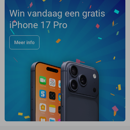
Win vandaag een gratis
iPhone 17 Pro
Meer info
favorite_border