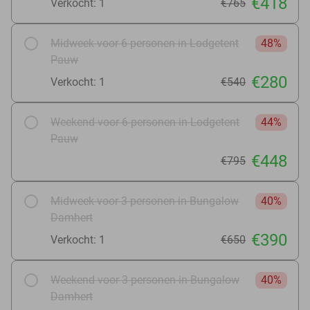
€418
Verkocht: 1
€765
Midweek voor 6 personen in Lodgetent
48%
Pauw
€280
Verkocht: 1
€540
Weekend voor 6 personen in Lodgetent
44%
Pauw
€448
€795
Midweek voor 3 personen in Bungalow
40%
Damhert
€390
Verkocht: 1
€650
Weekend voor 3 personen in Bungalow
40%
Damhert