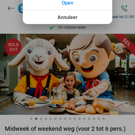
Open
Ontdek 15.000+ deals
7 dagen per week beschikbaar
Annuleer
Bereikbaar tot 21:00
10+ miljoen leden
9,4
op basis van
206.310 reviews
55%
SOLD
Ontdek 15.000+ deals
OUT
7 dagen per week beschikbaar
10+ miljoen leden
favorite_border
Midweek of weekend weg (voor 2 tot 6 pers.)