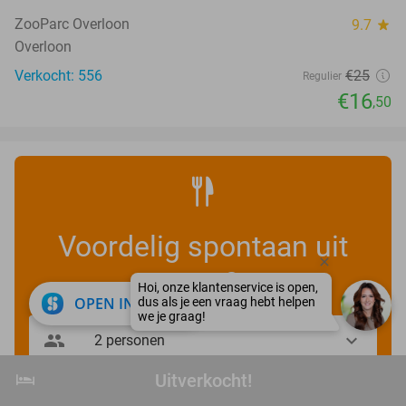
34%
NEW
TODAY
ZooParc Overloon
9.7
star
Overloon
Verkocht: 556
€25
Regulier
€16
,50
Voordelig spontaan uit
eten?
close
OPEN IN APP
hotel
Uitverkocht!
Uitverkocht!