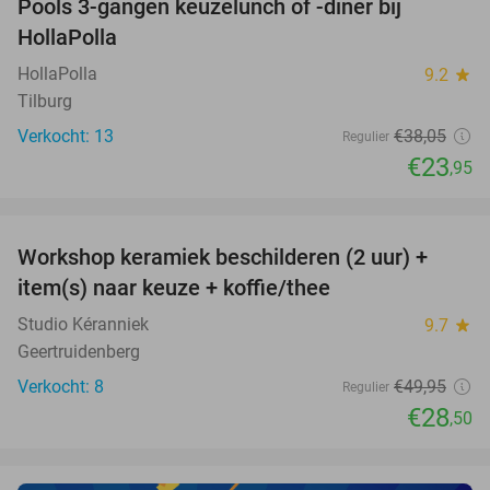
Pools 3-gangen keuzelunch of -diner bij
37%
NEW
HollaPolla
TODAY
HollaPolla
9.2
star
Tilburg
Verkocht: 13
€38
,05
Regulier
€23
,95
favorite_border
Workshop keramiek beschilderen (2 uur) +
43%
NEW
item(s) naar keuze + koffie/thee
TODAY
Studio Kéranniek
9.7
star
Geertruidenberg
Verkocht: 8
€49
,95
Regulier
€28
,50