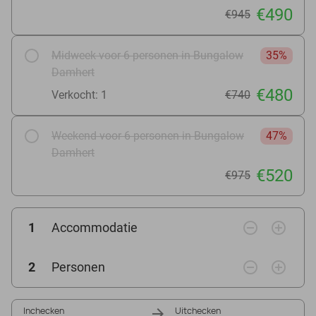
€490
€945
Midweek voor 6 personen in Bungalow
35%
Damhert
€480
Verkocht: 1
€740
Weekend voor 6 personen in Bungalow
47%
Damhert
€520
€975
remove_circle_outline
add_circle_outline
1
Accommodatie
remove_circle_outline
add_circle_outline
2
Personen
Inchecken
Uitchecken