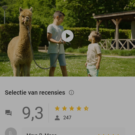
play_circle
Selectie van recensies
info_outlined
9,3
247
B.