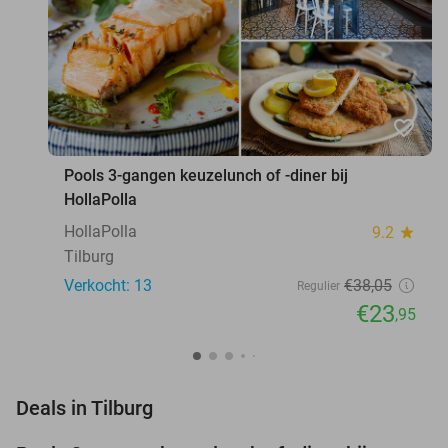
favorite_border
Pools 3-gangen keuzelunch of -diner bij
HollaPolla
HollaPolla
9.2
star
Tilburg
Verkocht: 13
€38
,05
Regulier
€23
,95
favorite_border
Deals in Tilburg