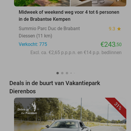
Midweek of weekend weg voor 4 tot 6 personen
in de Brabantse Kempen
Summio Parc Duc de Brabant
9.3
star
Diessen (11 km)
€243
Verkocht: 775
,50
Excl. ca. €2,65 p.p.p.n. en €14 p.p. bedlinnen
Deals in de buurt van Vakantiepark
Dierenbos
31%