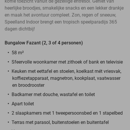
koffie toezicht vanuit de gezellige entresol. Geniet van
heerlijke broodjes, smakelijke snacks en een lekker drankje
en maak het avontuur compleet. Zon, regen of sneeuw,
Speelland Indoor brengt een tropisch speelparadijs 365
dagen dichtbij!
Bungalow Fazant (2, 3 of 4 personen)
58 m²
Sfeervolle woonkamer met zithoek of bank en televisie
Keuken met eettafel en stoelen, koelkast mét vriesvak,
koffiezetapparaat, magnetron, kookplaat, vaatwasser
en broodrooster
Badkamer met douche, wastafel en toilet
Apart toilet
2 slaapkamers met 1 tweepersoonsbed en 1 stapelbed
Terras met parasol, buitenstoelen en buitentafel