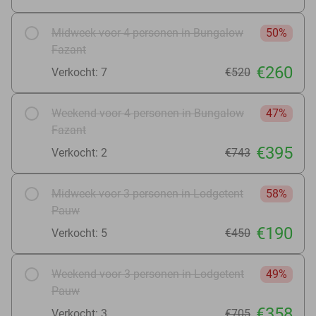
Midweek voor 4 personen in Bungalow
50%
Fazant
€260
Verkocht: 7
€520
Weekend voor 4 personen in Bungalow
47%
Fazant
€395
Verkocht: 2
€743
Midweek voor 3 personen in Lodgetent
58%
Pauw
€190
Verkocht: 5
€450
Weekend voor 3 personen in Lodgetent
49%
Pauw
€358
Verkocht: 3
€705