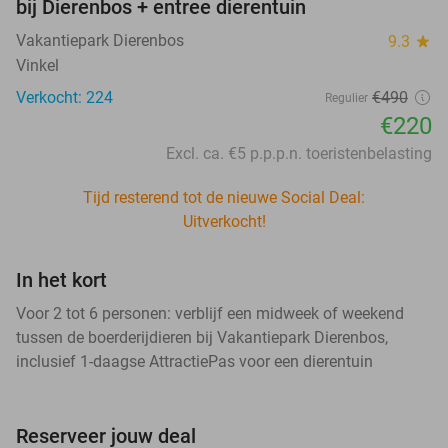
bij Dierenbos + entree dierentuin
Vakantiepark Dierenbos
9.3
star
Vinkel
Verkocht: 224
€490
Regulier
€220
Excl. ca. €5 p.p.p.n. toeristenbelasting
Tijd resterend tot de nieuwe Social Deal:
Uitverkocht!
In het kort
Voor 2 tot 6 personen: verblijf een midweek of weekend
tussen de boerderijdieren bij Vakantiepark Dierenbos,
inclusief 1-daagse AttractiePas voor een dierentuin
Reserveer jouw deal