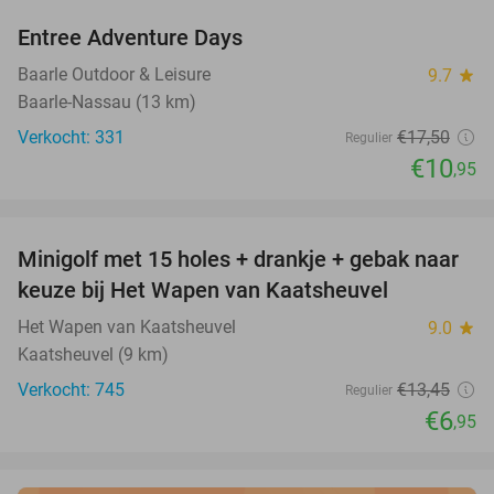
Entree Adventure Days
37%
Baarle Outdoor & Leisure
9.7
star
Baarle-Nassau (13 km)
Verkocht: 331
€17
,50
Regulier
€10
,95
favorite_border
Minigolf met 15 holes + drankje + gebak naar
48%
keuze bij Het Wapen van Kaatsheuvel
Het Wapen van Kaatsheuvel
9.0
star
Kaatsheuvel (9 km)
Verkocht: 745
€13
,45
Regulier
€6
,95