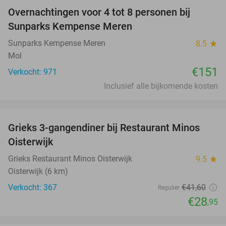
Overnachtingen voor 4 tot 8 personen bij
Sunparks Kempense Meren
Sunparks Kempense Meren
8.5
star
Mol
€151
Verkocht: 971
Inclusief alle bijkomende kosten
favorite_border
Grieks 3-gangendiner bij Restaurant Minos
30%
Oisterwijk
Grieks Restaurant Minos Oisterwijk
9.5
star
Oisterwijk (6 km)
Verkocht: 367
€41
,60
Regulier
€28
,95
favorite_border