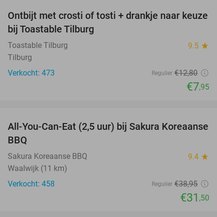
Ontbijt met crosti of tosti + drankje naar keuze
38%
bij Toastable Tilburg
Toastable Tilburg
9.5
star
Tilburg
Verkocht: 473
€12
,80
Regulier
€7
,95
favorite_border
All-You-Can-Eat (2,5 uur) bij Sakura Koreaanse
19%
BBQ
Sakura Koreaanse BBQ
9.4
star
Waalwijk (11 km)
Verkocht: 458
€38
,95
Regulier
€31
,50
favorite_border