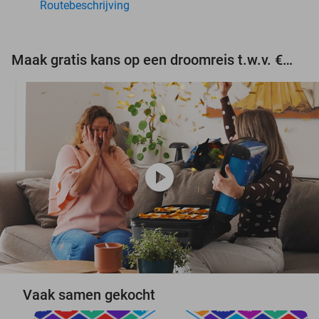
Routebeschrijving
Maak gratis kans op een droomreis t.w.v. €3.000!
play_circle
Vaak samen gekocht