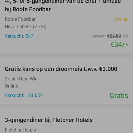
4-, 5- of 6-gangendiner van de chef + amuse
35%
bij Roots Foodbar
Roots Foodbar
9.9
star
Hilvarenbeek (7 km)
Verkocht: 547
€53
,50
Regulier
€34
,95
favorite_border
Gratis kans op een droomreis t.w.v. €3.000
Social Deal Win
Online
Gratis
Verkocht: 181.652
favorite_border
3-gangendiner bij Fletcher Hotels
42%
Fletcher Hotels