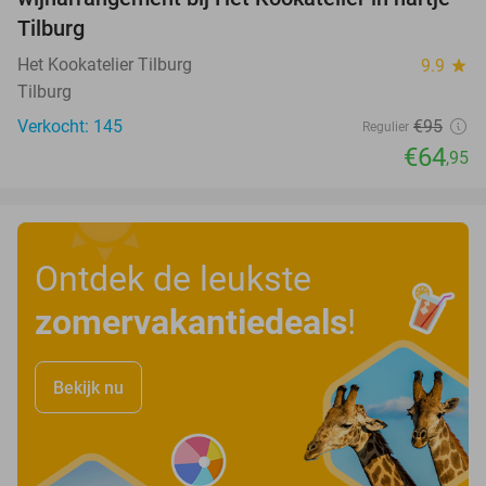
Tilburg
Het Kookatelier Tilburg
9.9
star
Tilburg
Verkocht: 145
€95
Regulier
€64
,95
Ontdek de leukste
zomervakantiedeals
!
Bekijk nu