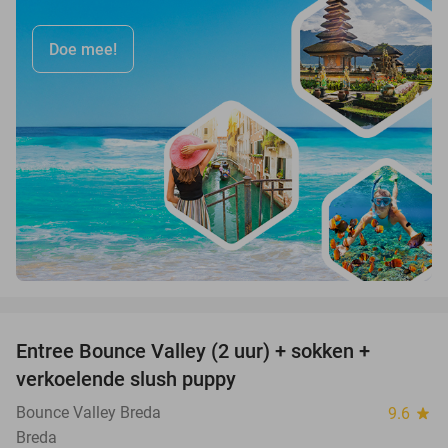
Doe mee!
favorite_border
Entree Bounce Valley (2 uur) + sokken +
46%
verkoelende slush puppy
Bounce Valley Breda
9.6
star
Breda