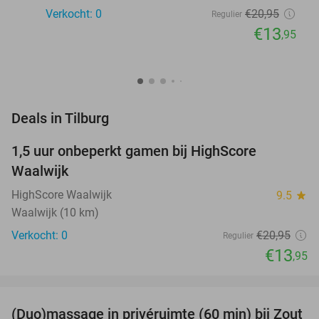
Verkocht: 0
€20
,95
Regulier
€13
,95
favorite_border
Deals in Tilburg
1,5 uur onbeperkt gamen bij HighScore
33%
NEW
Waalwijk
TODAY
HighScore Waalwijk
9.5
star
Waalwijk (10 km)
Verkocht: 0
€20
,95
Regulier
€13
,95
favorite_border
(Duo)massage in privéruimte (60 min) bij Zout