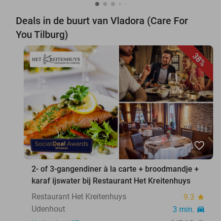
Deals in de buurt van Vladora (Care For
You Tilburg)
38%
favorite_border
2- of 3-gangendiner à la carte + broodmandje +
karaf ijswater bij Restaurant Het Kreitenhuys
Restaurant Het Kreitenhuys
9.3
star
Udenhout
3 min.
directions_car