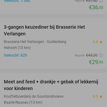
Verkocht: 1.540
€57
,50
Regulier
€36
,50
favorite_border
3-gangen keuzediner bij Brasserie Het
31%
Verlangen
Brasserie Het Verlangen - Guldenberg
9.8
star
Helvoirt (10 km)
Verkocht: 629
€43
,20
Regulier
€29
,95
favorite_border
Meet and feed + drankje + gebak of lekkernij
25%
voor kinderen
Knuffelboerderij de Goordonkhoeve
9.5
star
Baarle-Nassau (13 km)