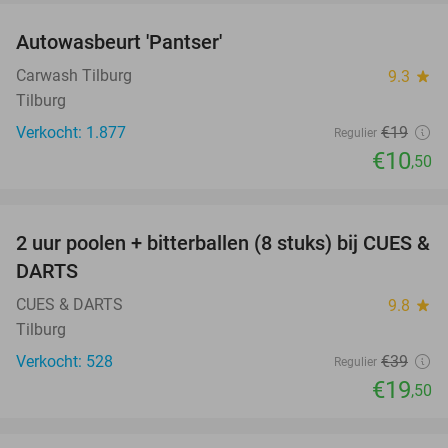
Autowasbeurt 'Pantser'
45%
Carwash Tilburg
9.3
star
Tilburg
Verkocht: 1.877
€19
Regulier
€10
,50
favorite_border
2 uur poolen + bitterballen (8 stuks) bij CUES &
50%
DARTS
CUES & DARTS
9.8
star
Tilburg
Verkocht: 528
€39
Regulier
€19
,50
favorite_border