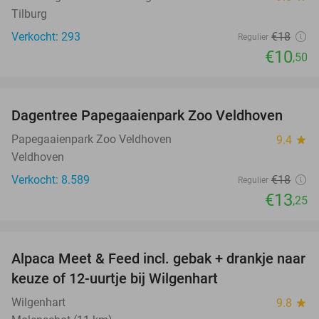
Tilburg
Verkocht: 293
€18
Regulier
€10
,50
favorite_border
Dagentree Papegaaienpark Zoo Veldhoven
26%
Papegaaienpark Zoo Veldhoven
9.4
star
Veldhoven
Verkocht: 8.589
€18
Regulier
€13
,25
favorite_border
Alpaca Meet & Feed incl. gebak + drankje naar
43%
keuze of 12-uurtje bij Wilgenhart
Wilgenhart
9.8
star