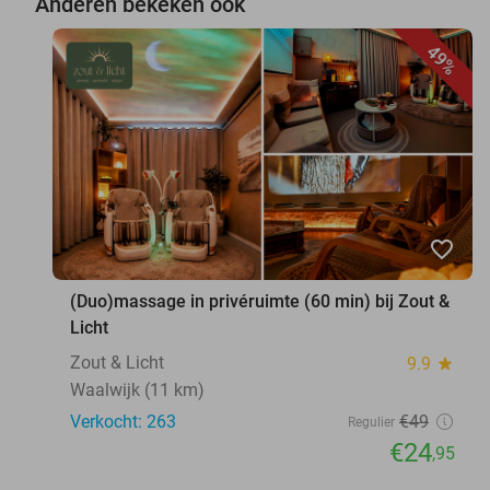
Anderen bekeken ook
49%
favorite_border
(Duo)massage in privéruimte (60 min) bij Zout &
Licht
Zout & Licht
9.9
star
Waalwijk (11 km)
Verkocht: 263
€49
Regulier
€24
,95