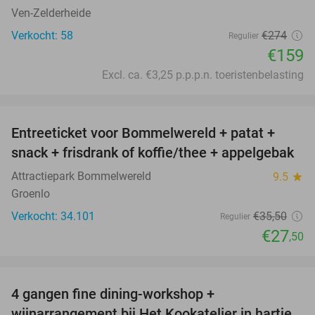
Ven-Zelderheide
Verkocht: 58
€274
Regulier
€159
Excl. ca. €3,25 p.p.p.n. toeristenbelasting
favorite_border
Entreeticket voor Bommelwereld + patat +
23%
snack + frisdrank of koffie/thee + appelgebak
Attractiepark Bommelwereld
9.5
star
Groenlo
Verkocht: 34.101
€35
,50
Regulier
€27
,50
favorite_border
4 gangen fine dining-workshop +
32%
wijnarrangement bij Het Kookatelier in hartje