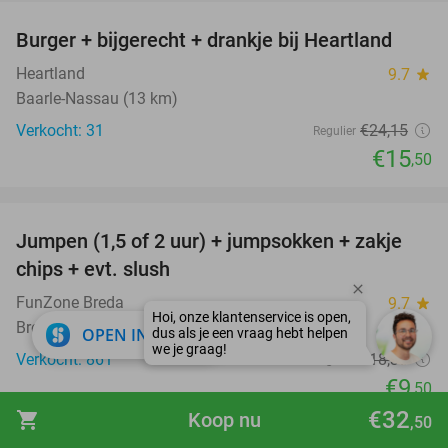
Burger + bijgerecht + drankje bij Heartland
36%
Heartland
9.7
star
Baarle-Nassau (13 km)
Verkocht: 31
€24
,15
Regulier
€15
,50
favorite_border
Jumpen (1,5 of 2 uur) + jumpsokken + zakje
48%
chips + evt. slush
FunZone Breda
9.7
star
Breda
close
OPEN IN APP
Verkocht: 861
€18
,30
Regulier
€9
,50
€32
shopping_cart
Koop nu
favorite_border
,50