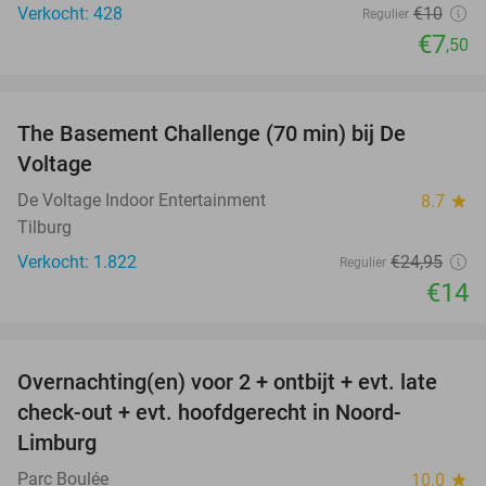
Verkocht: 428
€10
Regulier
€7
,50
favorite_border
The Basement Challenge (70 min) bij De
44%
Voltage
De Voltage Indoor Entertainment
8.7
star
Tilburg
Verkocht: 1.822
€24
,95
Regulier
€14
favorite_border
Overnachting(en) voor 2 + ontbijt + evt. late
42%
check-out + evt. hoofdgerecht in Noord-
Limburg
Parc Boulée
10.0
star