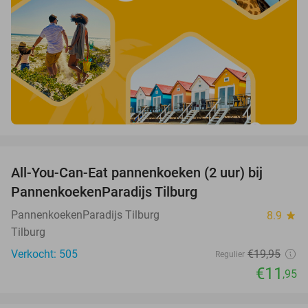
favorite_border
All-You-Can-Eat pannenkoeken (2 uur) bij
40%
PannenkoekenParadijs Tilburg
PannenkoekenParadijs Tilburg
8.9
star
Tilburg
Verkocht: 505
€19
,95
Regulier
€11
,95
favorite_border