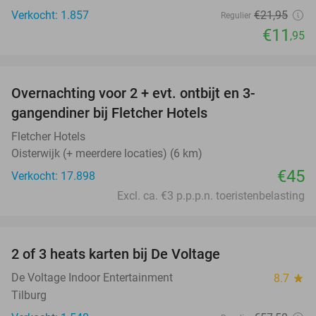
Verkocht: 1.857
€21
,95
Regulier
€11
,95
favorite_border
Overnachting voor 2 + evt. ontbijt en 3-
gangendiner bij Fletcher Hotels
Fletcher Hotels
Oisterwijk (+ meerdere locaties) (6 km)
€45
Verkocht: 17.898
Excl. ca. €3 p.p.p.n. toeristenbelasting
favorite_border
2 of 3 heats karten bij De Voltage
37%
De Voltage Indoor Entertainment
8.7
star
Tilburg