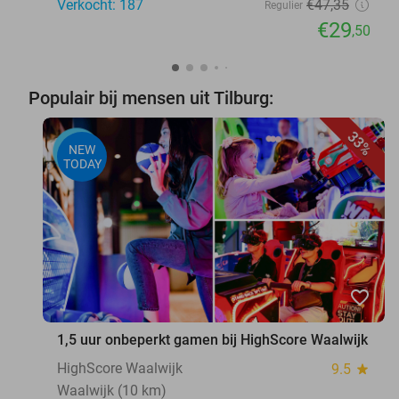
Verkocht: 187
€47
,35
Regulier
€29
,50
Populair bij mensen uit Tilburg:
33%
NEW
TODAY
favorite_border
1,5 uur onbeperkt gamen bij HighScore Waalwijk
HighScore Waalwijk
9.5
star
Waalwijk (10 km)