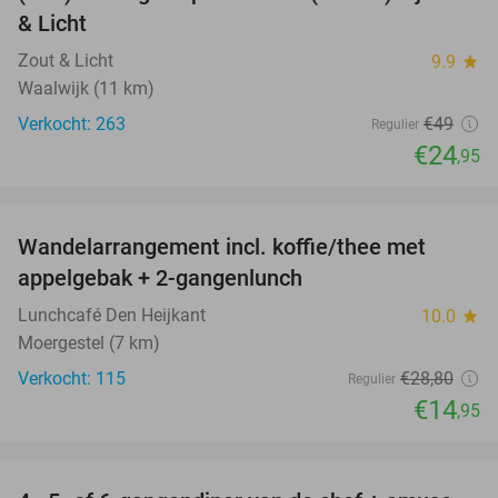
49%
& Licht
Zout & Licht
9.9
star
Waalwijk (11 km)
Verkocht: 263
€49
Regulier
€24
,95
favorite_border
Wandelarrangement incl. koffie/thee met
48%
appelgebak + 2-gangenlunch
Lunchcafé Den Heijkant
10.0
star
Moergestel (7 km)
Verkocht: 115
€28
,80
Regulier
€14
,95
favorite_border