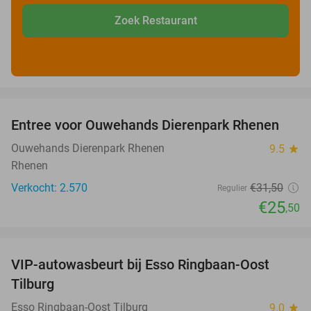
Zoek Restaurant
favorite_border
Entree voor Ouwehands Dierenpark Rhenen
19%
Ouwehands Dierenpark Rhenen
9.5
star
Rhenen
Verkocht: 2.570
€31
,50
Regulier
€25
,50
favorite_border
VIP-autowasbeurt bij Esso Ringbaan-Oost
42%
Tilburg
Esso Ringbaan-Oost Tilburg
9.0
star