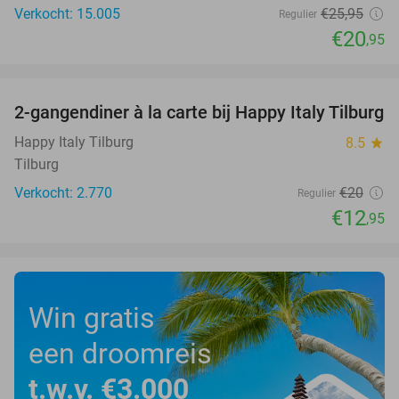
Verkocht: 15.005
€25
,95
Regulier
€20
,95
favorite_border
2-gangendiner à la carte bij Happy Italy Tilburg
35%
Happy Italy Tilburg
8.5
star
Tilburg
Verkocht: 2.770
€20
Regulier
€12
,95
Win gratis
een droomreis
t.w.v. €3.000