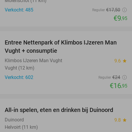
Molenschot (11 km)
Verkocht: 485
€17
,50
Regulier
€9
,95
favorite_border
Entree Nettenpark of Klimbos IJzeren Man
29%
Vught + consumptie
Klimbos IJzeren Man Vught
9.6
star
Vught (12 km)
Verkocht: 602
€24
Regulier
€16
,95
favorite_border
All-in spelen, eten en drinken bij Duinoord
19%
Duinoord
9.8
star
Helvoirt (11 km)