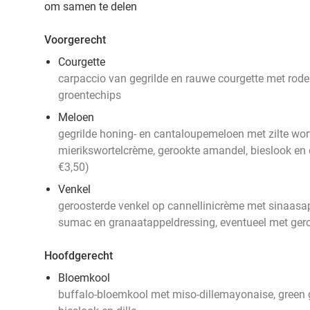
om samen te delen
Voorgerecht
Courgette
carpaccio van gegrilde en rauwe courgette met rodeb
groentechips
Meloen
gegrilde honing- en cantaloupemeloen met zilte wort
mierikswortelcrème, gerookte amandel, bieslook en d
€3,50)
Venkel
geroosterde venkel op cannellinicrème met sinaasap
sumac en granaatappeldressing, eventueel met gero
Hoofdgerecht
Bloemkool
buffalo-bloemkool met miso-dillemayonaise, green g