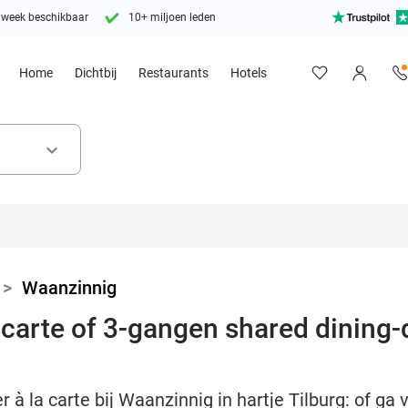
 week beschikbaar
10+ miljoen leden
Home
Dichtbij
Restaurants
Hotels
keyboard_arrow_down
>
Waanzinnig
carte of 3-gangen shared dining-d
 à la carte bij Waanzinnig in hartje Tilburg: of ga