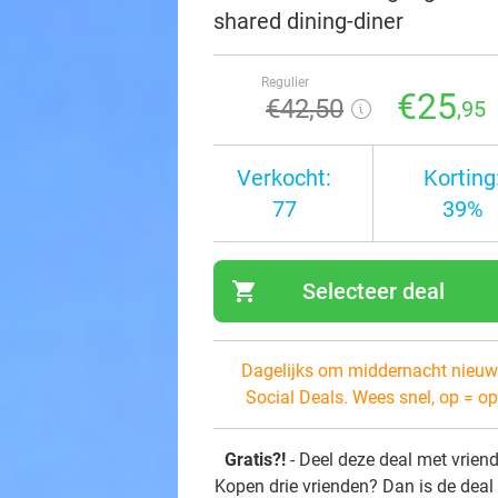
shared dining-diner
Regulier
€25
€42
,50
,95
Verkocht:
Korting
77
39%
shopping_cart
Selecteer deal
navi
Dagelijks om middernacht nieuw
Social Deals. Wees snel, op = op
Gratis?!
- Deel deze deal met vrien
Kopen drie vrienden? Dan is de deal