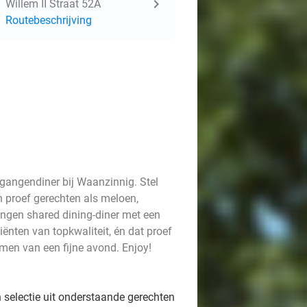
Willem II Straat 52A
Routebeschrijving
3-gangendiner bij Waanzinnig. Stel
n proef gerechten als meloen,
angen shared dining-diner met een
iënten van topkwaliteit, én dat proef
amen van een fijne avond. Enjoy!
 selectie uit onderstaande gerechten