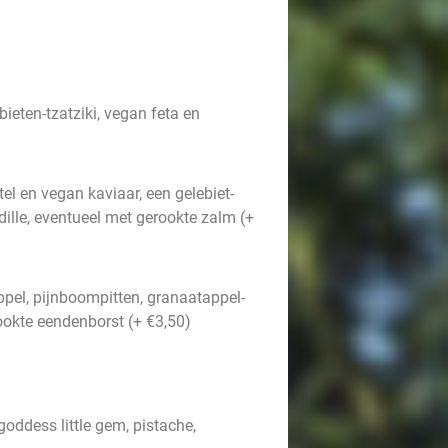
ieten-tzatziki, vegan feta en
el en vegan kaviaar, een gelebiet-
ille, eventueel met gerookte zalm (+
pel, pijnboompitten, granaatappel-
okte eendenborst (+ €3,50)
oddess little gem, pistache,