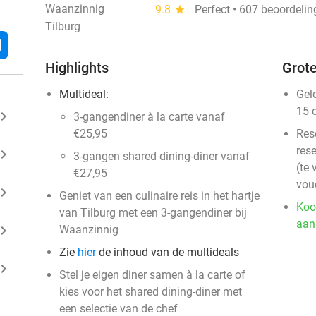
Waanzinnig
9.8
star
Perfect • 607 beoordeli
Tilburg
l
Highlights
Grote
Multideal:
Gel
15 
ard_arrow_right
3-gangendiner à la carte vanaf
€25,95
Res
rese
ard_arrow_right
3-gangen shared dining-diner vanaf
(te 
€27,95
vou
ard_arrow_right
Geniet van een culinaire reis in het hartje
Koo
van Tilburg met een 3-gangendiner bij
aan
ard_arrow_right
Waanzinnig
Zie
hier
de inhoud van de multideals
ard_arrow_right
Stel je eigen diner samen à la carte of
kies voor het shared dining-diner met
een selectie van de chef