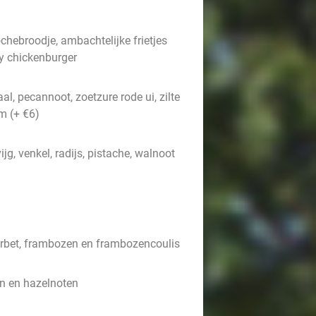
ebroodje, ambachtelijke frietjes
py chickenburger
al, pecannoot, zoetzure rode ui, zilte
m (+ €6)
g, venkel, radijs, pistache, walnoot
orbet, frambozen en frambozencoulis
n en hazelnoten