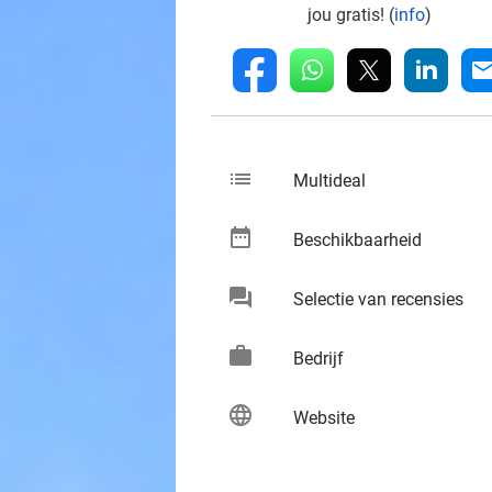
jou gratis! (
info
)
whatsapp
linkedin
fb
mai
list
keybo
Multideal
date_range
keybo
Beschikbaarheid
chat
keybo
Selectie van recensies
work
keybo
Bedrijf
language
keybo
Website