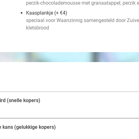
perzik-chocolademousse met granaatappel, perzik 
Kaasplankje (+ €4)
speciaal voor Waanzinnig samengesteld door Zuivel
kletsbrood
ird (snelle kopers)
e kans (gelukkige kopers)