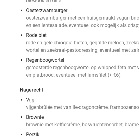
bieslook en dille
Oesterzwamburger
oesterzwamburger met een huisgemaakt vegan brioch
en een lentesalade, eventueel ook mogelijk als cris
Rode biet
rode en gele chioggia-bieten, gegrilde meloen, zeekra
wortel en zeekraal-pestodressing, eventueel met zal
Regenboogwortel
geroosterde regenboogwortel op whipped feta met vij
en platbrood, eventueel met lamsfilet (+ €6)
Nagerecht
Vijg
vijgenbrûlée met vanille-dragoncrème, frambozens
Brownie
brownie met koffiecrème, bosvruchtensorbet, brame
Perzik