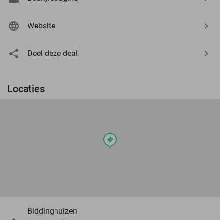
Website
Deel deze deal
Locaties
events
Biddinghuizen