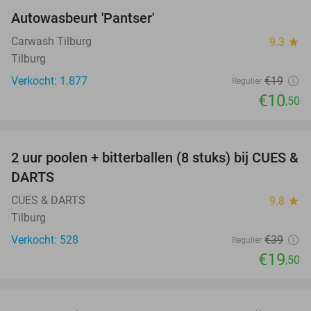
Autowasbeurt 'Pantser'
45%
Carwash Tilburg
9.3
star
Tilburg
Verkocht: 1.877
€19
Regulier
€10
,50
favorite_border
2 uur poolen + bitterballen (8 stuks) bij CUES &
50%
DARTS
CUES & DARTS
9.8
star
Tilburg
Verkocht: 528
€39
Regulier
€19
,50
favorite_border