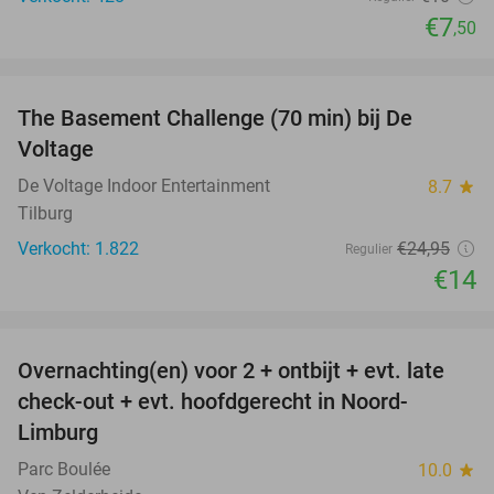
€7
,50
favorite_border
The Basement Challenge (70 min) bij De
44%
Voltage
De Voltage Indoor Entertainment
8.7
star
Tilburg
Verkocht: 1.822
€24
,95
Regulier
€14
favorite_border
Overnachting(en) voor 2 + ontbijt + evt. late
42%
check-out + evt. hoofdgerecht in Noord-
Limburg
Parc Boulée
10.0
star