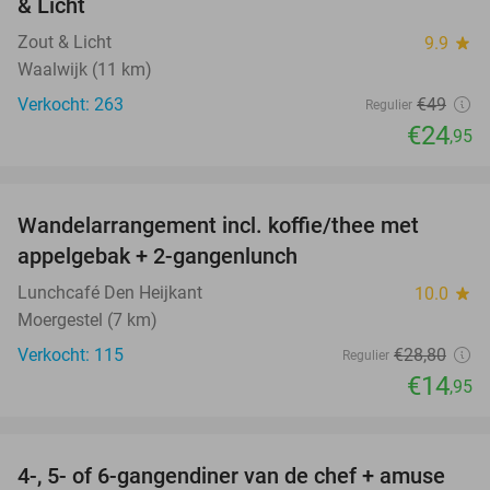
& Licht
Zout & Licht
9.9
star
Waalwijk (11 km)
Verkocht: 263
€49
Regulier
€24
,95
favorite_border
Wandelarrangement incl. koffie/thee met
48%
appelgebak + 2-gangenlunch
Lunchcafé Den Heijkant
10.0
star
Moergestel (7 km)
Verkocht: 115
€28
,80
Regulier
€14
,95
favorite_border
4-, 5- of 6-gangendiner van de chef + amuse
35%