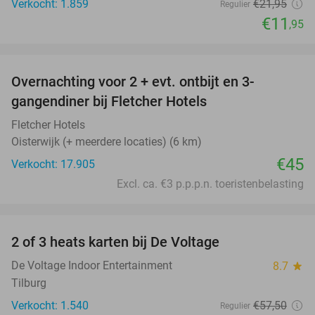
Verkocht: 1.859
€21
,95
Regulier
€11
,95
favorite_border
Overnachting voor 2 + evt. ontbijt en 3-
gangendiner bij Fletcher Hotels
Fletcher Hotels
Oisterwijk (+ meerdere locaties) (6 km)
€45
Verkocht: 17.905
Excl. ca. €3 p.p.p.n. toeristenbelasting
favorite_border
2 of 3 heats karten bij De Voltage
37%
De Voltage Indoor Entertainment
8.7
star
Tilburg
Verkocht: 1.540
€57
,50
Regulier