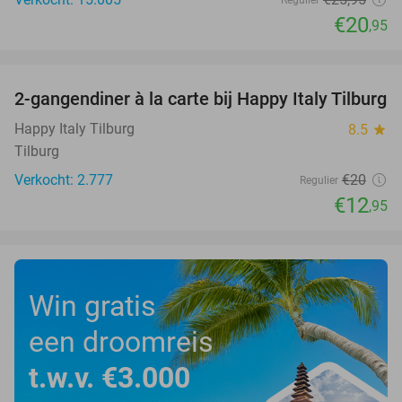
€20
,95
favorite_border
2-gangendiner à la carte bij Happy Italy Tilburg
35%
Happy Italy Tilburg
8.5
star
Tilburg
Verkocht: 2.777
€20
Regulier
€12
,95
Win gratis
een droomreis
t.w.v. €3.000