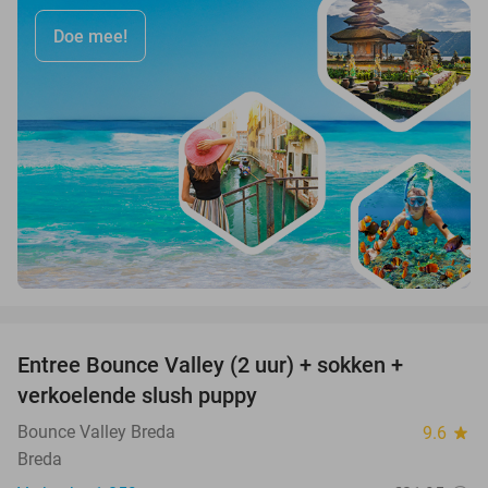
Doe mee!
favorite_border
Entree Bounce Valley (2 uur) + sokken +
46%
verkoelende slush puppy
Bounce Valley Breda
9.6
star
Breda