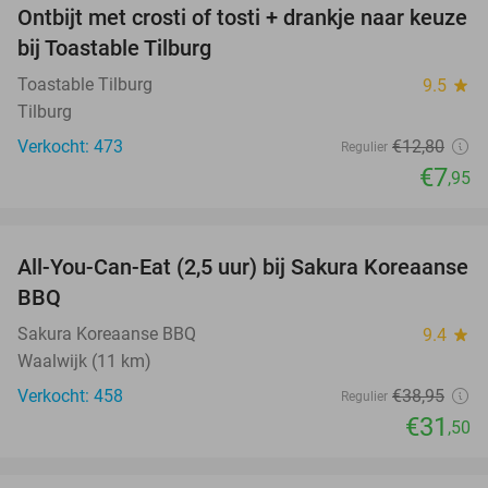
Ontbijt met crosti of tosti + drankje naar keuze
38%
bij Toastable Tilburg
Toastable Tilburg
9.5
star
Tilburg
Verkocht: 473
€12
,80
Regulier
€7
,95
favorite_border
All-You-Can-Eat (2,5 uur) bij Sakura Koreaanse
19%
BBQ
Sakura Koreaanse BBQ
9.4
star
Waalwijk (11 km)
Verkocht: 458
€38
,95
Regulier
€31
,50
favorite_border