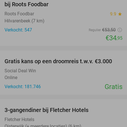
bij Roots Foodbar
Roots Foodbar
9.9
star
Hilvarenbeek (7 km)
Verkocht: 547
€53
,50
Regulier
€34
,95
favorite_border
Gratis kans op een droomreis t.w.v. €3.000
Social Deal Win
Online
Gratis
Verkocht: 181.746
favorite_border
3-gangendiner bij Fletcher Hotels
42%
Fletcher Hotels
Oisterwijk (+ meerdere locaties) (6 km)