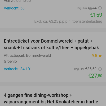
Ven-Zelderheide
Verkocht: 58
€274
Regulier
€159
Excl. ca. €3,25 p.p.p.n. toeristenbelasting
favorite_border
Entreeticket voor Bommelwereld + patat +
23%
snack + frisdrank of koffie/thee + appelgebak
Attractiepark Bommelwereld
9.5
star
Groenlo
Verkocht: 34.101
€35
,50
Regulier
€27
,50
favorite_border
4 gangen fine dining-workshop +
32%
wijnarrangement bij Het Kookatelier in hartje