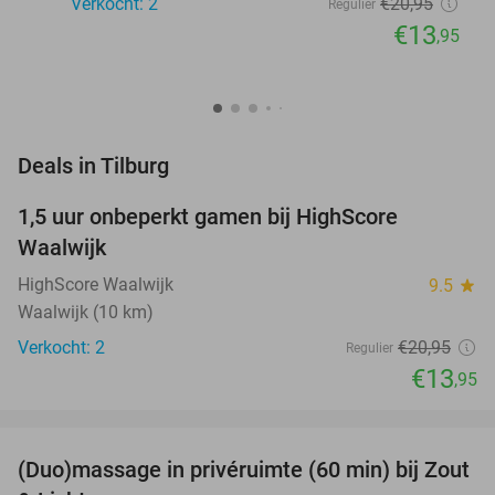
Verkocht: 2
€20
,95
Regulier
€13
,95
favorite_border
Deals in Tilburg
1,5 uur onbeperkt gamen bij HighScore
33%
NEW
Waalwijk
TODAY
HighScore Waalwijk
9.5
star
Waalwijk (10 km)
Verkocht: 2
€20
,95
Regulier
€13
,95
favorite_border
(Duo)massage in privéruimte (60 min) bij Zout
49%