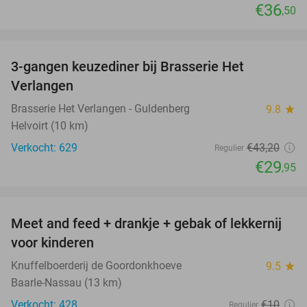
€36
,50
favorite_border
3-gangen keuzediner bij Brasserie Het
31%
Verlangen
Brasserie Het Verlangen - Guldenberg
9.8
star
Helvoirt (10 km)
Verkocht: 629
€43
,20
Regulier
€29
,95
favorite_border
Meet and feed + drankje + gebak of lekkernij
25%
voor kinderen
Knuffelboerderij de Goordonkhoeve
9.5
star
Baarle-Nassau (13 km)
Verkocht: 428
€10
Regulier