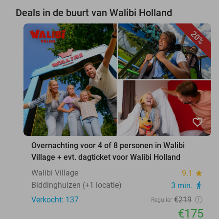
Deals in de buurt van Walibi Holland
20%
favorite_border
Overnachting voor 4 of 8 personen in Walibi
Village + evt. dagticket voor Walibi Holland
Walibi Village
9.1
star
Biddinghuizen (+1 locatie)
3 min.
directions_walk
Verkocht: 137
€219
Regulier
€175