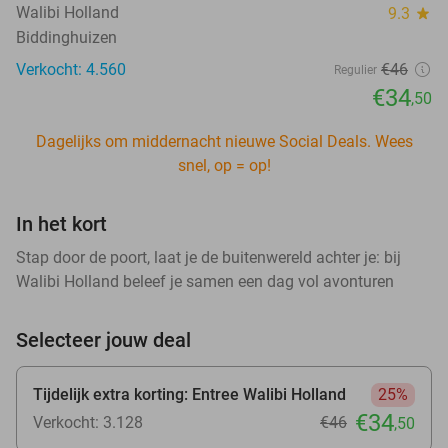
Walibi Holland
9.3
star
Biddinghuizen
Verkocht: 4.560
€46
Regulier
€34
,50
Dagelijks om middernacht nieuwe Social Deals. Wees
snel, op = op!
In het kort
Stap door de poort, laat je de buitenwereld achter je: bij
Walibi Holland beleef je samen een dag vol avonturen
Selecteer jouw deal
Tijdelijk extra korting: Entree Walibi Holland
25%
€34
Verkocht: 3.128
€46
,50