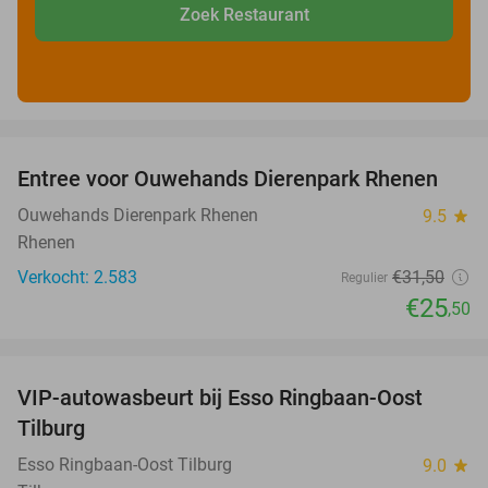
Zoek Restaurant
favorite_border
Entree voor Ouwehands Dierenpark Rhenen
19%
Ouwehands Dierenpark Rhenen
9.5
star
Rhenen
Verkocht: 2.583
€31
,50
Regulier
€25
,50
favorite_border
VIP-autowasbeurt bij Esso Ringbaan-Oost
42%
Tilburg
Esso Ringbaan-Oost Tilburg
9.0
star