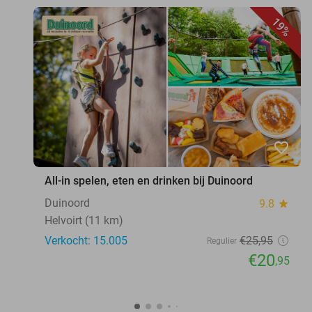
19%
favorite_border
All-in spelen, eten en drinken bij Duinoord
Duinoord
9.8
star
Helvoirt (11 km)
Verkocht: 15.005
€25
,95
Regulier
€20
,95