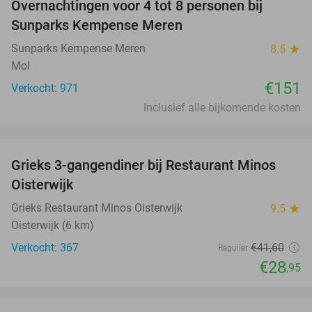
Overnachtingen voor 4 tot 8 personen bij
Sunparks Kempense Meren
Sunparks Kempense Meren
8.5
star
Mol
€151
Verkocht: 971
Inclusief alle bijkomende kosten
favorite_border
Grieks 3-gangendiner bij Restaurant Minos
30%
Oisterwijk
Grieks Restaurant Minos Oisterwijk
9.5
star
Oisterwijk (6 km)
Verkocht: 367
€41
,60
Regulier
€28
,95
favorite_border