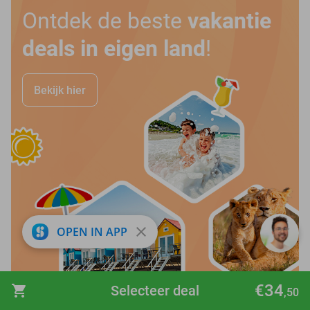
Ontdek de beste
vakantie
deals in eigen land
!
Bekijk hier
close
OPEN IN APP
€34
shopping_cart
Selecteer deal
favorite_border
,50