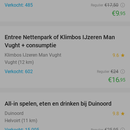
Verkocht: 485
€17
,50
Regulier
€9
,95
favorite_border
Entree Nettenpark of Klimbos IJzeren Man
29%
Vught + consumptie
Klimbos IJzeren Man Vught
9.6
star
Vught (12 km)
Verkocht: 602
€24
Regulier
€16
,95
favorite_border
All-in spelen, eten en drinken bij Duinoord
19%
Duinoord
9.8
star
Helvoirt (11 km)
Verkocht: 15.005
€25
,95
Regulier