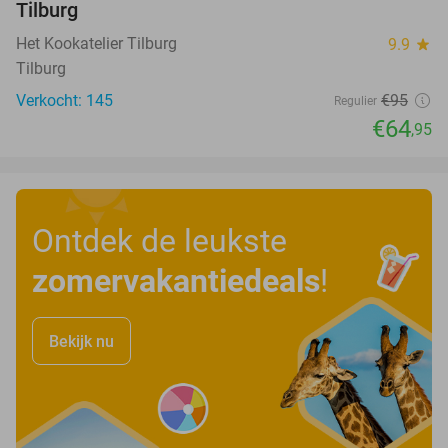
Tilburg
Het Kookatelier Tilburg
9.9
star
Tilburg
Verkocht: 145
€95
Regulier
€64
,95
Ontdek de leukste
zomervakantiedeals
!
Bekijk nu