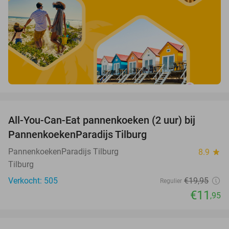
favorite_border
All-You-Can-Eat pannenkoeken (2 uur) bij
40%
PannenkoekenParadijs Tilburg
PannenkoekenParadijs Tilburg
8.9
star
Tilburg
Verkocht: 505
€19
,95
Regulier
€11
,95
favorite_border