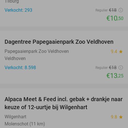
Tilburg
Verkocht: 293
€18
Regulier
€10
,50
favorite_border
Dagentree Papegaaienpark Zoo Veldhoven
26%
Papegaaienpark Zoo Veldhoven
9.4
star
Veldhoven
Verkocht: 8.598
€18
Regulier
€13
,25
favorite_border
Alpaca Meet & Feed incl. gebak + drankje naar
43%
keuze of 12-uurtje bij Wilgenhart
Wilgenhart
9.8
star
Molenschot (11 km)