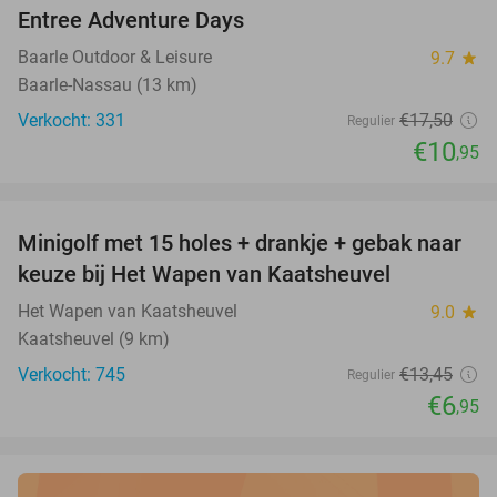
Entree Adventure Days
37%
Baarle Outdoor & Leisure
9.7
star
Baarle-Nassau (13 km)
Verkocht: 331
€17
,50
Regulier
€10
,95
favorite_border
Minigolf met 15 holes + drankje + gebak naar
48%
keuze bij Het Wapen van Kaatsheuvel
Het Wapen van Kaatsheuvel
9.0
star
Kaatsheuvel (9 km)
Verkocht: 745
€13
,45
Regulier
€6
,95