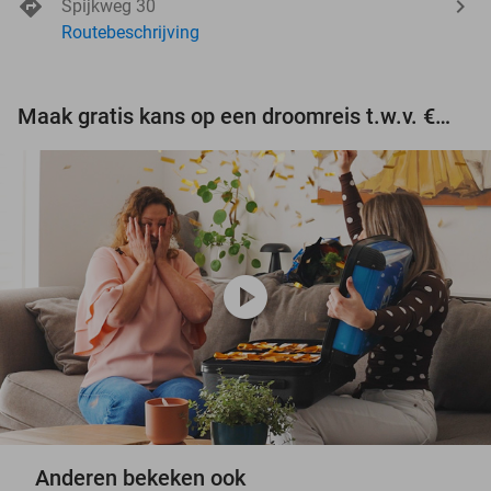
Spijkweg 30
Routebeschrijving
Maak gratis kans op een droomreis t.w.v. €3.000!
play_circle
Anderen bekeken ook