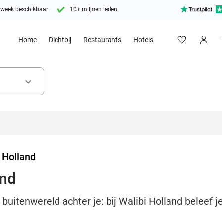
 week beschikbaar
10+ miljoen leden
Home
Dichtbij
Restaurants
Hotels
keyboard_arrow_down
 Holland
and
e buitenwereld achter je: bij Walibi Holland beleef