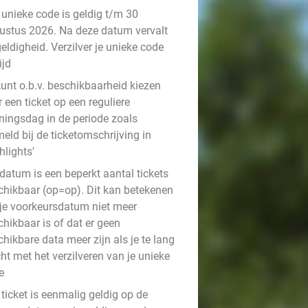
 unieke code is geldig t/m 30
ustus 2026. Na deze datum vervalt
eldigheid. Verzilver je unieke code
ijd
kunt o.b.v. beschikbaarheid kiezen
 een ticket op een reguliere
ningsdag in de periode zoals
eld bij de ticketomschrijving in
hlights'
datum is een beperkt aantal tickets
chikbaar (op=op). Dit kan betekenen
 je voorkeursdatum niet meer
hikbaar is of dat er geen
hikbare data meer zijn als je te lang
ht met het verzilveren van je unieke
e
ticket is eenmalig geldig op de