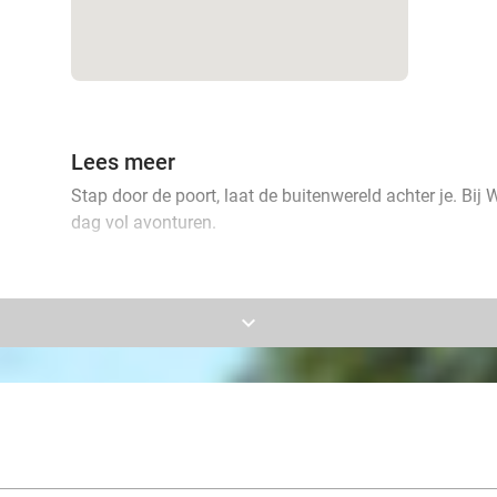
Lees meer
Stap door de poort, laat de buitenwereld achter je. Bij
dag vol avonturen.
keyboard_arrow_down