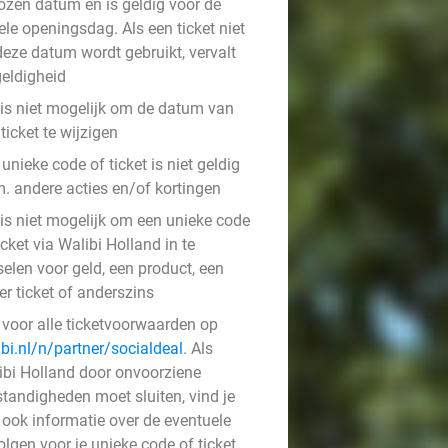
ozen datum en is geldig voor de
le openingsdag. Als een ticket niet
deze datum wordt gebruikt, vervalt
geldigheid
 is niet mogelijk om de datum van
ticket te wijzigen
unieke code of ticket is niet geldig
m. andere acties en/of kortingen
 is niet mogelijk om een unieke code
icket via Walibi Holland in te
elen voor geld, een product, een
r ticket of anderszins
k voor alle ticketvoorwaarden op
ibi.nl/n/partner/socialdeal
. Als
ibi Holland door onvoorziene
tandigheden moet sluiten, vind je
 ook informatie over de eventuele
lgen voor je unieke code of ticket