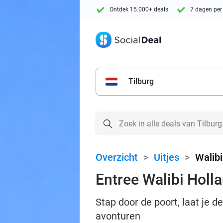
Ontdek 15.000+ deals
7 dagen per
Tilburg
Overzicht
>
Uitjes
>
Walibi
Entree Walibi Holl
Stap door de poort, laat je d
avonturen