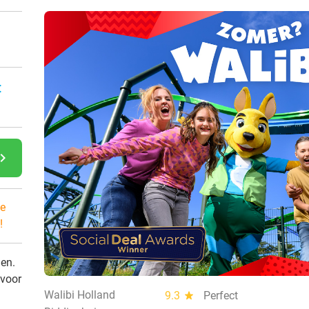
:
gate_next
e
!
den.
 voor
Walibi Holland
9.3
star
Perfect