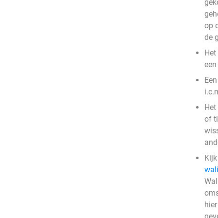
gek
gehe
op 
de 
Het
een 
Een 
i.c.
Het
of t
wiss
ande
Kij
wal
Wal
oms
hier
gevo