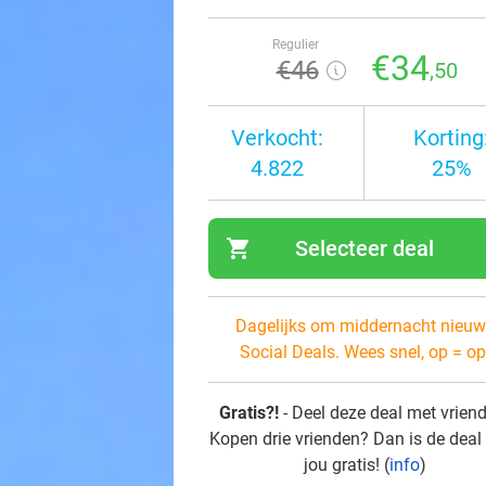
Regulier
€34
€46
,50
Verkocht:
Korting
4.822
25%
shopping_cart
Selecteer deal
navi
Dagelijks om middernacht nieuw
Social Deals. Wees snel, op = op
Gratis?!
- Deel deze deal met vrien
Kopen drie vrienden? Dan is de deal
jou gratis! (
info
)