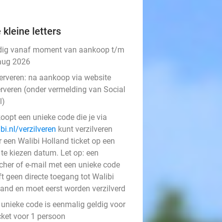
 kleine letters
dig vanaf moment van aankoop t/m
aug 2026
erveren:
na aankoop via website
erveren (onder vermelding van Social
l)
oopt een unieke code die je via
bi.nl/verzilveren
kunt verzilveren
r een Walibi Holland ticket op een
 te kiezen datum. Let op: een
cher of e-mail met een unieke code
t geen directe toegang tot Walibi
land en moet eerst worden verzilverd
 unieke code is eenmalig geldig voor
cket voor 1 persoon