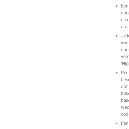
Een
aug
de g
op t
Je 
voor
ope
verm
‘Hig
Per 
bes
dat
besc
besc
wac
cod
Een 