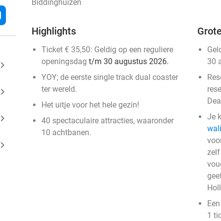
Biddinghuizen
l
Highlights
Grote
Ticket € 35,50: Geldig op een reguliere
Gel
openingsdag
t/m 30 augustus 2026.
30 
ard_arrow_right
YOY; de eerste single track dual coaster
Res
ter wereld.
res
ard_arrow_right
Dea
Het uitje voor het hele gezin!
Je k
ard_arrow_right
40 spectaculaire attracties, waaronder
wali
10 achtbanen.
voo
ard_arrow_right
zelf
vou
geef
Hol
Een
1 ti