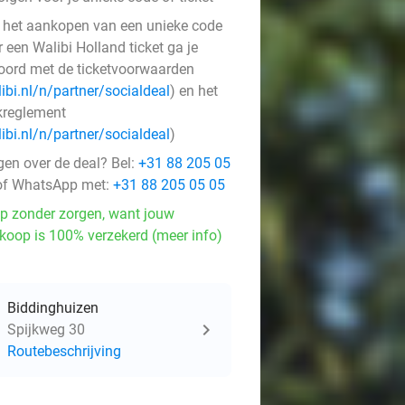
 het aankopen van een unieke code
 een Walibi Holland ticket ga je
oord met de ticketvoorwaarden
ibi.nl/n/partner/socialdeal
) en het
kreglement
ibi.nl/n/partner/socialdeal
)
gen over de deal? Bel:
+31 88 205 05
f WhatsApp met:
+31 88 205 05 05
p zonder zorgen, want jouw
koop is 100% verzekerd (meer info)
Biddinghuizen
Spijkweg 30
Routebeschrijving