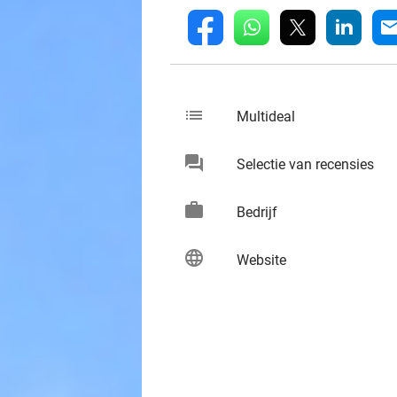
whatsapp
linkedin
fb
mai
list
keybo
Multideal
chat
keybo
Selectie van recensies
work
keybo
Bedrijf
language
keybo
Website