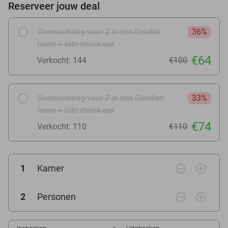
Reserveer jouw deal
Overnachting voor 2 in een Double
36%
room + late check-out
€64
Verkocht: 144
€100
Overnachting voor 2 in een Comfort
33%
room + late check-out
€74
Verkocht: 110
€110
remove_circle_outline
add_circle_outline
1
Kamer
remove_circle_outline
add_circle_outline
2
Personen