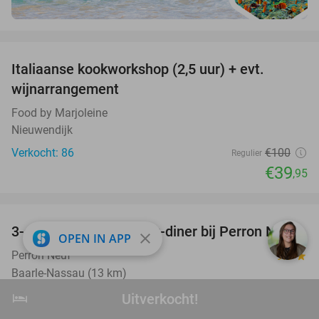
favorite_border
Italiaanse kookworkshop (2,5 uur) + evt.
60%
wijnarrangement
Food by Marjoleine
Nieuwendijk
Verkocht: 86
€100
Regulier
€39
,95
favorite_border
3-gangen shared dining-diner bij Perron Neuf
33%
close
OPEN IN APP
Perron Neuf
9.5
star
Baarle-Nassau (13 km)
Verkocht: 123
€44
,05
hotel
Uitverkocht!
Uitverkocht!
Regulier
€29
,50