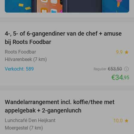
favorite_border
4-, 5- of 6-gangendiner van de chef + amuse
35%
bij Roots Foodbar
Roots Foodbar
9.9
star
Hilvarenbeek (7 km)
Verkocht: 589
€53
,50
Regulier
€34
,95
favorite_border
Wandelarrangement incl. koffie/thee met
48%
appelgebak + 2-gangenlunch
Lunchcafé Den Heijkant
10.0
star
Moergestel (7 km)