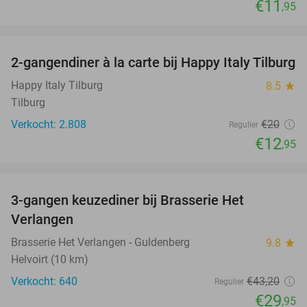
€11
,95
favorite_border
2-gangendiner à la carte bij Happy Italy Tilburg
35%
Happy Italy Tilburg
8.5
star
Tilburg
Verkocht: 2.808
€20
Regulier
€12
,95
favorite_border
3-gangen keuzediner bij Brasserie Het
31%
Verlangen
Brasserie Het Verlangen - Guldenberg
9.8
star
Helvoirt (10 km)
Verkocht: 640
€43
,20
Regulier
€29
,95