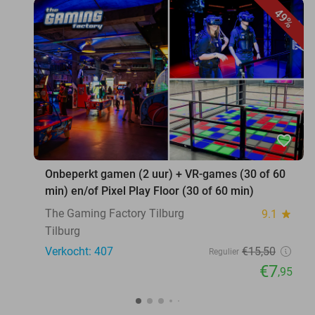
49%
favorite_border
Onbeperkt gamen (2 uur) + VR-games (30 of 60
min) en/of Pixel Play Floor (30 of 60 min)
The Gaming Factory Tilburg
9.1
star
Tilburg
Verkocht: 407
€15
,50
Regulier
€7
,95