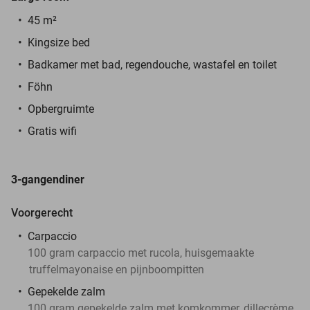
45 m²
Kingsize bed
Badkamer met bad, regendouche, wastafel en toilet
Föhn
Opbergruimte
Gratis wifi
3-gangendiner
Voorgerecht
Carpaccio
100 gram carpaccio met rucola, huisgemaakte
truffelmayonaise en pijnboompitten
Gepekelde zalm
100 gram gepekelde zalm met komkommer, dillecrème