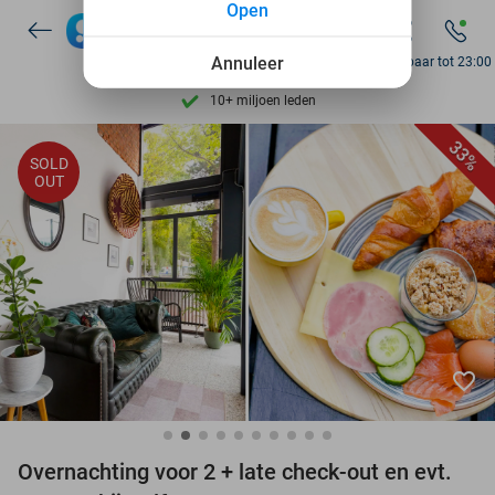
Open
7 dagen per week beschikbaar
10+ miljoen leden
Annuleer
Bereikbaar tot 23:00
9,4
op basis van
206.043 reviews
Ontdek 15.000+ deals
33%
SOLD
7 dagen per week beschikbaar
OUT
10+ miljoen leden
favorite_border
Overnachting voor 2 + late check-out en evt.