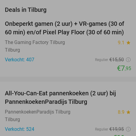
favorite_border
Deals in Tilburg
Onbeperkt gamen (2 uur) + VR-games (30 of
49%
60 min) en/of Pixel Play Floor (30 of 60 min)
The Gaming Factory Tilburg
9.1
star
Tilburg
Verkocht: 407
€15
,50
Regulier
€7
,95
favorite_border
All-You-Can-Eat pannenkoeken (2 uur) bij
40%
PannenkoekenParadijs Tilburg
PannenkoekenParadijs Tilburg
8.9
star
Tilburg
Verkocht: 524
€19
,95
Regulier