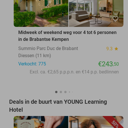
favorite_border
Midweek of weekend weg voor 4 tot 6 personen
in de Brabantse Kempen
Summio Parc Duc de Brabant
9.3
star
Diessen (11 km)
€243
Verkocht: 775
,50
Excl. ca. €2,65 p.p.p.n. en €14 p.p. bedlinnen
Deals in de buurt van YOUNG Learning
Hotel
50%