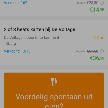
Verkocht: 162
€28
,80
Regulier
€14
,95
favorite_border
2 of 3 heats karten bij De Voltage
37%
De Voltage Indoor Entertainment
8.7
star
Tilburg
Verkocht: 1.615
€57
,50
Regulier
€36
,50
Voordelig spontaan uit
eten?