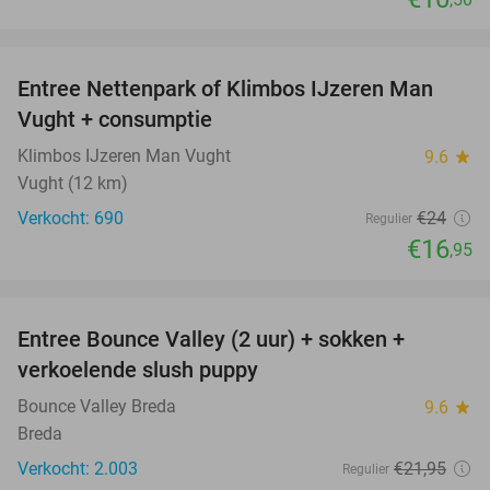
favorite_border
Entree Nettenpark of Klimbos IJzeren Man
29%
Vught + consumptie
Klimbos IJzeren Man Vught
9.6
star
Vught (12 km)
Verkocht: 690
€24
Regulier
€16
,95
favorite_border
Entree Bounce Valley (2 uur) + sokken +
46%
verkoelende slush puppy
Bounce Valley Breda
9.6
star
Breda
Verkocht: 2.003
€21
,95
Regulier