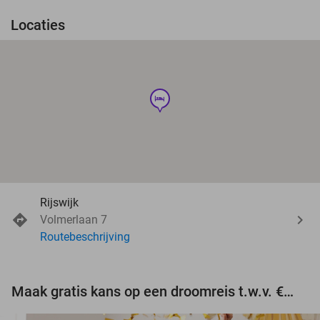
Locaties
hotel
Rijswijk
Volmerlaan 7
Routebeschrijving
Maak gratis kans op een droomreis t.w.v. €3.000!