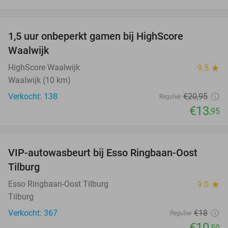
favorite_border
1,5 uur onbeperkt gamen bij HighScore
33%
Waalwijk
HighScore Waalwijk
9.5
star
Waalwijk (10 km)
Verkocht: 138
€20
,95
Regulier
€13
,95
favorite_border
VIP-autowasbeurt bij Esso Ringbaan-Oost
42%
Tilburg
Esso Ringbaan-Oost Tilburg
9.0
star
Tilburg
Verkocht: 367
€18
Regulier
€10
,50