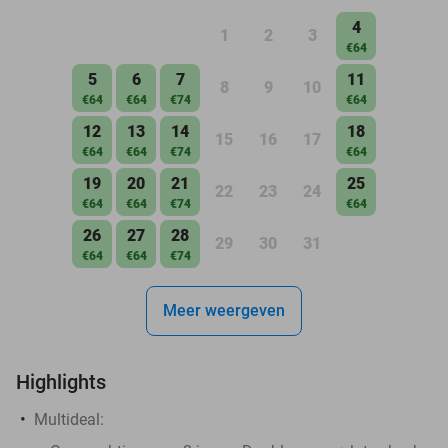
4
1
2
3
€64
5
6
7
11
8
9
10
€64
€64
€74
€64
12
13
14
18
15
16
17
€64
€64
€74
€64
19
20
21
25
22
23
24
€64
€64
€74
€64
26
27
28
29
30
31
€64
€64
€74
Meer weergeven
Highlights
Multideal: