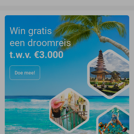
Win gratis
een droomreis
t.w.v. €3.000
Doe mee!