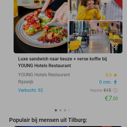
favorite_border
Luxe sandwich naar keuze + verse koffie bij
YOUNG Hotels Restaurant
YOUNG Hotels Restaurant
8.6
star
Rijswijk
0 min.
directions_walk
Verkocht: 92
€15
Regulier
€7
,50
Populair bij mensen uit Tilburg: