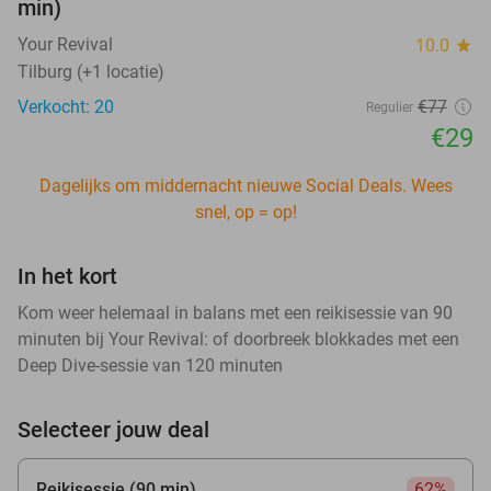
min)
Your Revival
10.0
star
Tilburg (+1 locatie)
Verkocht: 20
€77
Regulier
€29
Dagelijks om middernacht nieuwe Social Deals. Wees
snel, op = op!
In het kort
Kom weer helemaal in balans met een reikisessie van 90
minuten bij Your Revival: of doorbreek blokkades met een
Deep Dive-sessie van 120 minuten
Selecteer jouw deal
Reikisessie (90 min)
62%