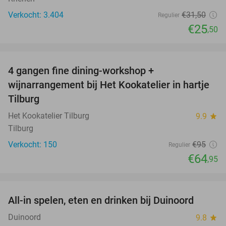
Verkocht: 3.404
€31
,50
Regulier
€25
,50
favorite_border
4 gangen fine dining-workshop +
32%
wijnarrangement bij Het Kookatelier in hartje
Tilburg
Het Kookatelier Tilburg
9.9
star
Tilburg
Verkocht: 150
€95
Regulier
€64
,95
favorite_border
All-in spelen, eten en drinken bij Duinoord
19%
Duinoord
9.8
star