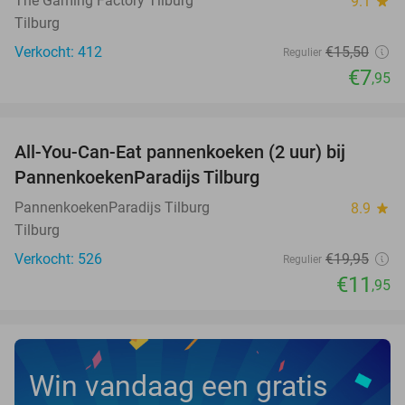
The Gaming Factory Tilburg
9.1
star
Tilburg
Verkocht: 412
€15
,50
Regulier
€7
,95
favorite_border
All-You-Can-Eat pannenkoeken (2 uur) bij
40%
PannenkoekenParadijs Tilburg
PannenkoekenParadijs Tilburg
8.9
star
Tilburg
Verkocht: 526
€19
,95
Regulier
€11
,95
Win vandaag een gratis