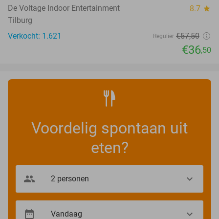
De Voltage Indoor Entertainment
8.7
star
Tilburg
Verkocht: 1.621
€57
,50
Regulier
€36
,50
Voordelig spontaan uit
eten?