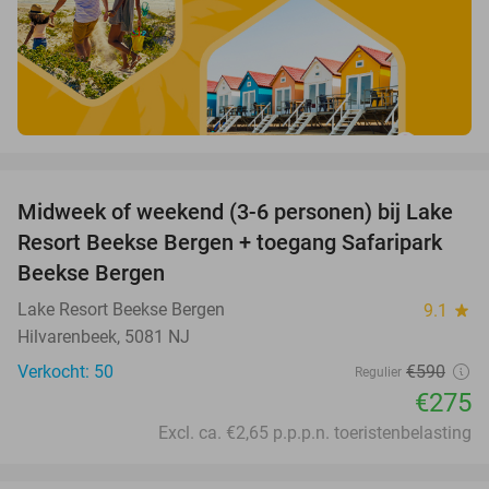
favorite_border
Midweek of weekend (3-6 personen) bij Lake
53%
Resort Beekse Bergen + toegang Safaripark
Beekse Bergen
Lake Resort Beekse Bergen
9.1
star
Hilvarenbeek, 5081 NJ
Verkocht: 50
€590
Regulier
€275
Excl. ca. €2,65 p.p.p.n. toeristenbelasting
favorite_border