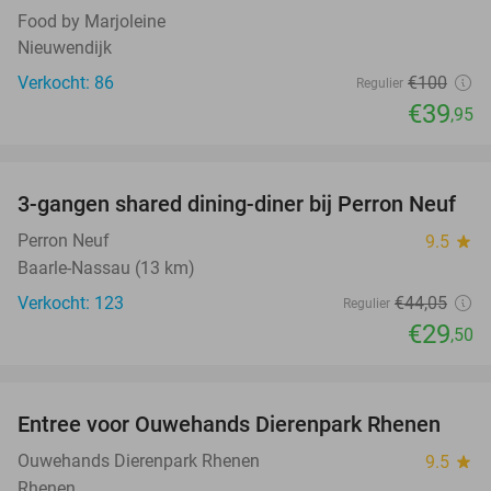
Food by Marjoleine
Nieuwendijk
Verkocht: 86
€100
Regulier
€39
,95
favorite_border
3-gangen shared dining-diner bij Perron Neuf
33%
Perron Neuf
9.5
star
Baarle-Nassau (13 km)
Verkocht: 123
€44
,05
Regulier
€29
,50
favorite_border
Entree voor Ouwehands Dierenpark Rhenen
19%
Ouwehands Dierenpark Rhenen
9.5
star
Rhenen