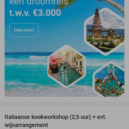
een droomreis
t.w.v. €3.000
Doe mee!
favorite_border
Italiaanse kookworkshop (2,5 uur) + evt.
60%
wijnarrangement