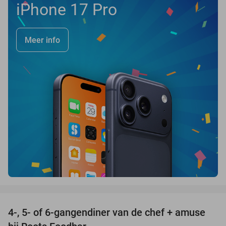
iPhone 17 Pro
Meer info
favorite_border
4-, 5- of 6-gangendiner van de chef + amuse
35%