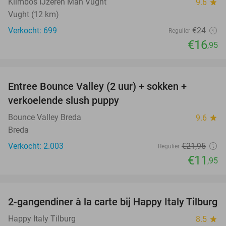
Klimbos IJzeren Man Vught
9.6
star
Vught (12 km)
Verkocht: 699
€24
Regulier
€16
,95
favorite_border
Entree Bounce Valley (2 uur) + sokken +
46%
verkoelende slush puppy
Bounce Valley Breda
9.6
star
Breda
Verkocht: 2.003
€21
,95
Regulier
€11
,95
favorite_border
2-gangendiner à la carte bij Happy Italy Tilburg
35%
Happy Italy Tilburg
8.5
star