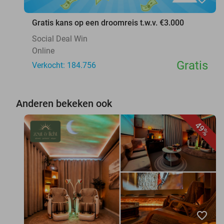
Gratis kans op een droomreis t.w.v. €3.000
Social Deal Win
Online
Gratis
Verkocht: 184.756
Anderen bekeken ook
49%
favorite_border