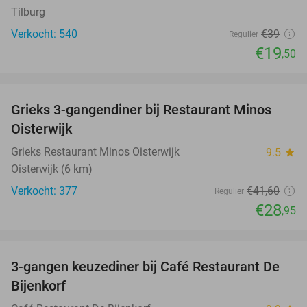
Tilburg
Verkocht: 540
€39
Regulier
€19
,50
favorite_border
Grieks 3-gangendiner bij Restaurant Minos
30%
Oisterwijk
Grieks Restaurant Minos Oisterwijk
9.5
star
Oisterwijk (6 km)
Verkocht: 377
€41
,60
Regulier
€28
,95
favorite_border
3-gangen keuzediner bij Café Restaurant De
30%
Bijenkorf