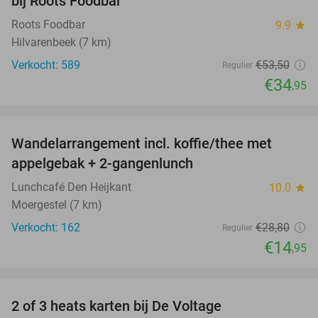
bij Roots Foodbar
Roots Foodbar
9.9
star
Hilvarenbeek (7 km)
Verkocht: 589
€53
,50
Regulier
€34
,95
favorite_border
Wandelarrangement incl. koffie/thee met
48%
appelgebak + 2-gangenlunch
Lunchcafé Den Heijkant
10.0
star
Moergestel (7 km)
Verkocht: 162
€28
,80
Regulier
€14
,95
favorite_border
2 of 3 heats karten bij De Voltage
37%