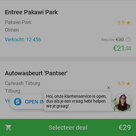
Entree Pakawi Park
28%
Pakawi Park
8.9
star
Olmen
Verkocht: 12.456
€30
Regulier
€21
,50
favorite_border
Autowasbeurt 'Pantser'
45%
Carwash Tilburg
9.3
star
Tilburg
Verkocht: 1.911
€19
close
OPEN IN APP
Regulier
€10
,50
favorite_border
€29
shopping_cart
Selecteer deal
The Basement Challenge (70 min) bij De