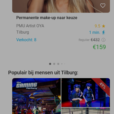
favorite_border
Permanente make-up naar keuze
PMU Artist OYA
9.5
star
Tilburg
1 min.
directions_walk
Verkocht: 8
€432
Regulier
€159
Populair bij mensen uit Tilburg:
49%