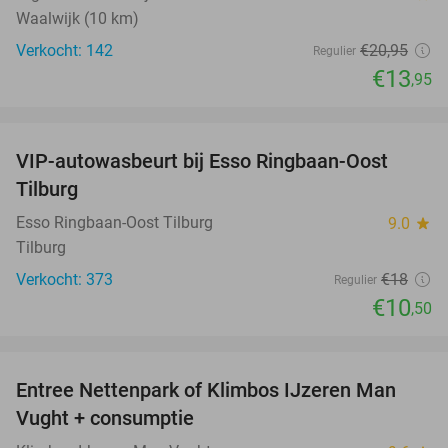
Waalwijk (10 km)
Verkocht: 142
€20
,95
Regulier
€13
,95
favorite_border
VIP-autowasbeurt bij Esso Ringbaan-Oost
42%
Tilburg
Esso Ringbaan-Oost Tilburg
9.0
star
Tilburg
Verkocht: 373
€18
Regulier
€10
,50
favorite_border
Entree Nettenpark of Klimbos IJzeren Man
29%
Vught + consumptie