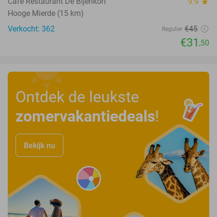
Café Restaurant De Bijenkorf
9.9
star
Hooge Mierde (15 km)
Verkocht: 362
€45
Regulier
€31
,50
Ontdek de leukste
zomervakantiedeals
!
Bekijk nu