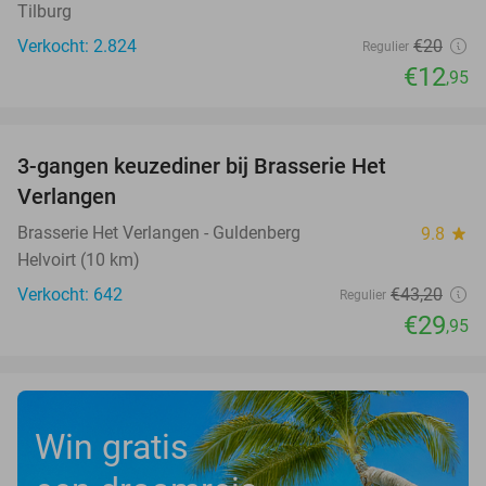
Tilburg
Verkocht: 2.824
€20
Regulier
€12
,95
favorite_border
3-gangen keuzediner bij Brasserie Het
31%
Verlangen
Brasserie Het Verlangen - Guldenberg
9.8
star
Helvoirt (10 km)
Verkocht: 642
€43
,20
Regulier
€29
,95
Win gratis