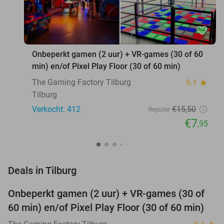
favorite_border
Onbeperkt gamen (2 uur) + VR-games (30 of 60
min) en/of Pixel Play Floor (30 of 60 min)
The Gaming Factory Tilburg
9.1
star
Tilburg
Verkocht: 412
€15
,50
Regulier
€7
,95
favorite_border
Deals in Tilburg
Onbeperkt gamen (2 uur) + VR-games (30 of
49%
60 min) en/of Pixel Play Floor (30 of 60 min)