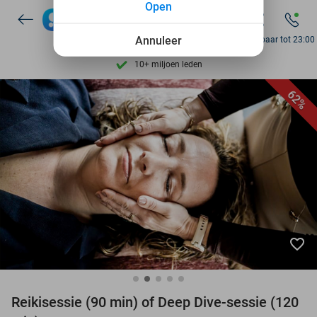
Open
Ontdek 15.000+ deals
7 dagen per week beschikbaar
Annuleer
Bereikbaar tot 23:00
10+ miljoen leden
9,4
op basis van
206.071 reviews
62%
Ontdek 15.000+ deals
7 dagen per week beschikbaar
10+ miljoen leden
favorite_border
Reikisessie (90 min) of Deep Dive-sessie (120