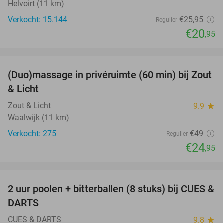
Helvoirt (11 km)
Verkocht: 15.144
€25
,95
Regulier
€20
,95
favorite_border
(Duo)massage in privéruimte (60 min) bij Zout
49%
& Licht
Zout & Licht
9.9
star
Waalwijk (11 km)
Verkocht: 275
€49
Regulier
€24
,95
favorite_border
2 uur poolen + bitterballen (8 stuks) bij CUES &
50%
DARTS
CUES & DARTS
9.8
star