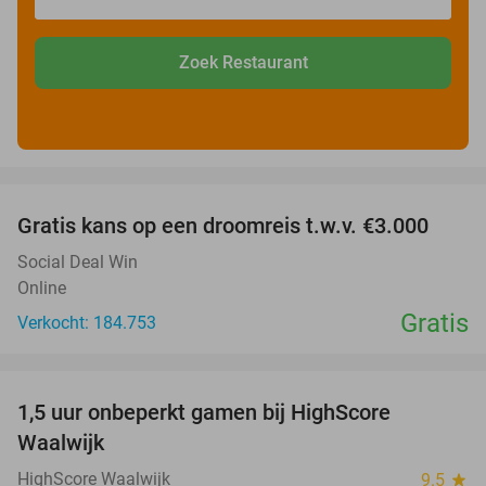
Zoek Restaurant
favorite_border
Gratis kans op een droomreis t.w.v. €3.000
Social Deal Win
Online
Gratis
Verkocht: 184.753
favorite_border
1,5 uur onbeperkt gamen bij HighScore
33%
Waalwijk
HighScore Waalwijk
9.5
star