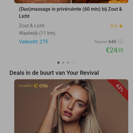
(Duo)massage in privéruimte (60 min) bij Zout &
Licht
Zout & Licht
9.9
star
Waalwijk (11 km)
Verkocht: 275
€49
Regulier
€24
,95
Deals in de buurt van Your Revival
63%