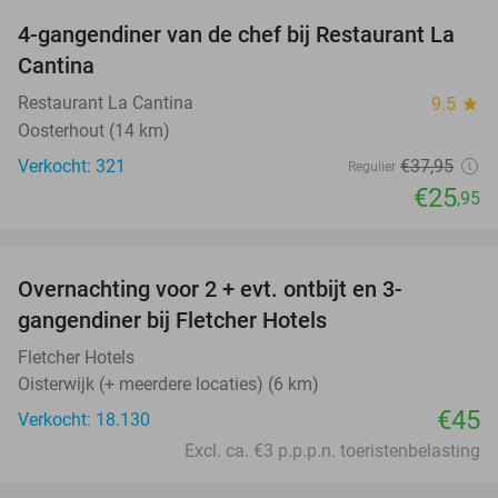
4-gangendiner van de chef bij Restaurant La
32%
Cantina
Restaurant La Cantina
9.5
star
Oosterhout (14 km)
Verkocht: 321
€37
,95
Regulier
€25
,95
favorite_border
Overnachting voor 2 + evt. ontbijt en 3-
gangendiner bij Fletcher Hotels
Fletcher Hotels
Oisterwijk (+ meerdere locaties) (6 km)
€45
Verkocht: 18.130
Excl. ca. €3 p.p.p.n. toeristenbelasting
favorite_border