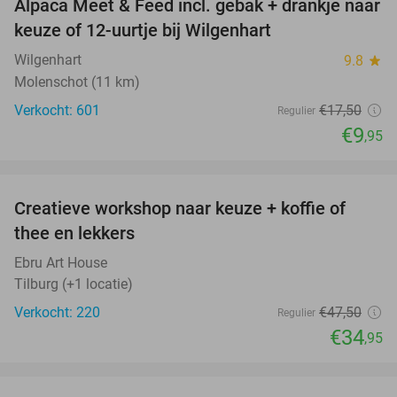
Alpaca Meet & Feed incl. gebak + drankje naar
43%
keuze of 12-uurtje bij Wilgenhart
Wilgenhart
9.8
star
Molenschot (11 km)
Verkocht: 601
€17
,50
Regulier
€9
,95
favorite_border
Creatieve workshop naar keuze + koffie of
26%
thee en lekkers
Ebru Art House
Tilburg (+1 locatie)
Verkocht: 220
€47
,50
Regulier
€34
,95
favorite_border