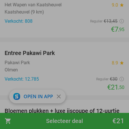
Het Wapen van Kaatsheuvel
9.0
star
Kaatsheuvel (9 km)
Verkocht: 808
€13
,45
Regulier
€7
,95
favorite_border
Entree Pakawi Park
28%
Pakawi Park
8.9
star
Olmen
Verkocht: 12.785
€30
Regulier
€21
,50
close
favorite_border
OPEN IN APP
Bloemen plukken + luxe ijscoupe of 12-uurtje
40%
bij Wilgenhart
€21
shopping_cart
Selecteer deal
Wilgenhart
9.8
star