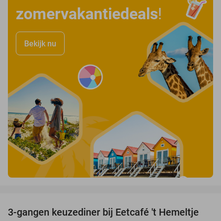
zomervakantiedeals
!
Bekijk nu
favorite_border
3-gangen keuzediner bij Eetcafé 't Hemeltje
43%