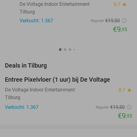
De Voltage Indoor Entertainment
8.7
star
Tilburg
Verkocht: 1.367
€19
,50
Regulier
€9
,95
favorite_border
Deals in Tilburg
Entree Pixelvloer (1 uur) bij De Voltage
49%
De Voltage Indoor Entertainment
8.7
star
Tilburg
Verkocht: 1.367
€19
,50
Regulier
€9
,95
favorite_border