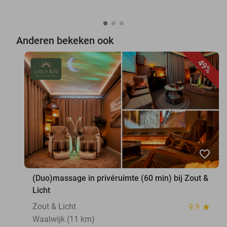
Anderen bekeken ook
49%
favorite_border
(Duo)massage in privéruimte (60 min) bij Zout &
Licht
Zout & Licht
9.9
star
Waalwijk (11 km)