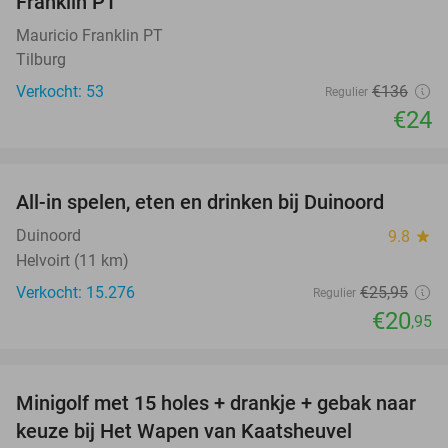
Franklin PT
Mauricio Franklin PT
Tilburg
Verkocht: 53
€136
Regulier
€24
favorite_border
All-in spelen, eten en drinken bij Duinoord
19%
Duinoord
9.8
star
Helvoirt (11 km)
Verkocht: 15.276
€25
,95
Regulier
€20
,95
favorite_border
Minigolf met 15 holes + drankje + gebak naar
41%
keuze bij Het Wapen van Kaatsheuvel