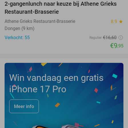
2-gangenlunch naar keuze bij Athene Grieks
40%
NEW
Restaurant-Brasserie
TODAY
Athene Grieks Restaurant-Brasserie
8.9
star
Dongen (9 km)
Verkocht: 55
€16
,60
Regulier
€9
,95
Win vandaag een gratis
iPhone 17 Pro
Meer info