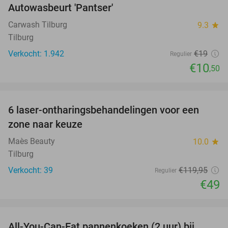
Autowasbeurt 'Pantser'
45%
Carwash Tilburg
9.3
star
Tilburg
Verkocht: 1.942
€19
Regulier
€10
,50
favorite_border
6 laser-ontharingsbehandelingen voor een
59%
zone naar keuze
Maès Beauty
10.0
star
Tilburg
Verkocht: 39
€119
,95
Regulier
€49
favorite_border
All-You-Can-Eat pannenkoeken (2 uur) bij