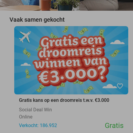
Vaak samen gekocht
favorite_border
Gratis kans op een droomreis t.w.v. €3.000
Social Deal Win
Online
Gratis
Verkocht: 186.952