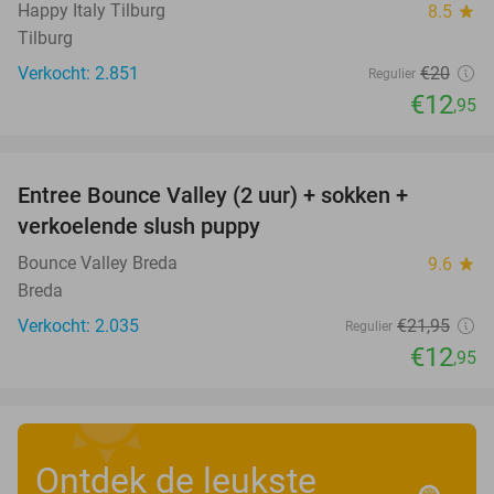
Happy Italy Tilburg
8.5
star
Tilburg
Verkocht: 2.851
€20
Regulier
€12
,95
favorite_border
Entree Bounce Valley (2 uur) + sokken +
41%
verkoelende slush puppy
Bounce Valley Breda
9.6
star
Breda
Verkocht: 2.035
€21
,95
Regulier
€12
,95
Ontdek de leukste