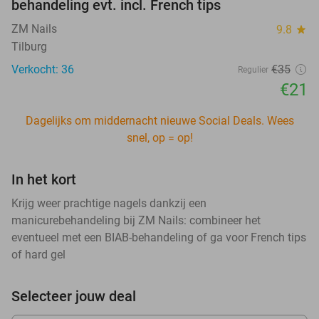
behandeling evt. incl. French tips
ZM Nails
9.8
star
Tilburg
Verkocht: 36
€35
Regulier
€21
Dagelijks om middernacht nieuwe Social Deals. Wees
snel, op = op!
In het kort
Krijg weer prachtige nagels dankzij een
manicurebehandeling bij ZM Nails: combineer het
eventueel met een BIAB-behandeling of ga voor French tips
of hard gel
Selecteer jouw deal