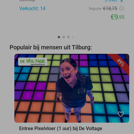
Verkocht: 14
€18
,75
Regulier
€9
,95
Populair bij mensen uit Tilburg:
49%
favorite_border
Entree Pixelvloer (1 uur) bij De Voltage