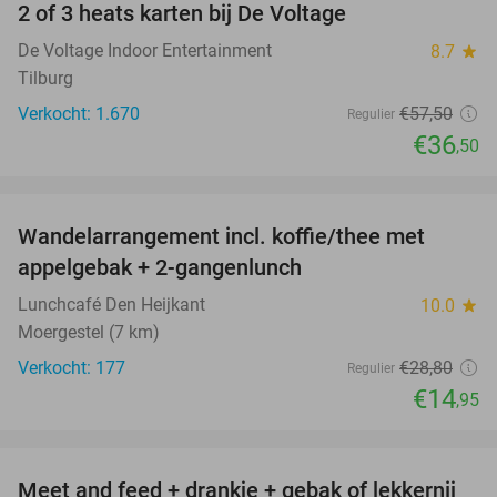
2 of 3 heats karten bij De Voltage
37%
De Voltage Indoor Entertainment
8.7
star
Tilburg
Verkocht: 1.670
€57
,50
Regulier
€36
,50
favorite_border
Wandelarrangement incl. koffie/thee met
48%
appelgebak + 2-gangenlunch
Lunchcafé Den Heijkant
10.0
star
Moergestel (7 km)
Verkocht: 177
€28
,80
Regulier
€14
,95
favorite_border
Meet and feed + drankje + gebak of lekkernij