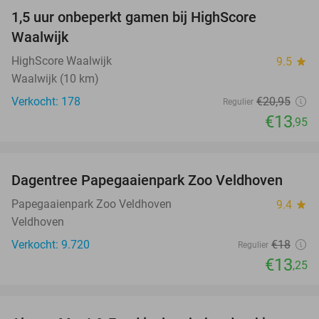
1,5 uur onbeperkt gamen bij HighScore
33%
Waalwijk
HighScore Waalwijk
9.5
star
Waalwijk (10 km)
Verkocht: 178
€20
,95
Regulier
€13
,95
favorite_border
Dagentree Papegaaienpark Zoo Veldhoven
26%
Papegaaienpark Zoo Veldhoven
9.4
star
Veldhoven
Verkocht: 9.720
€18
Regulier
€13
,25
favorite_border