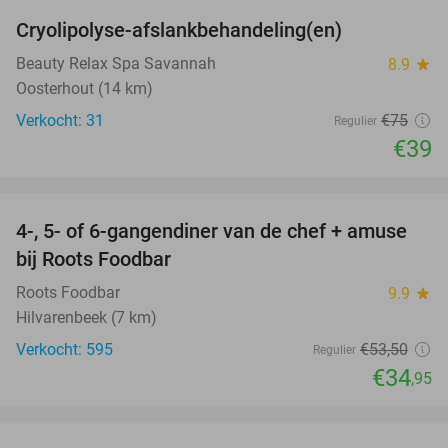
Cryolipolyse-afslankbehandeling(en)
48%
Beauty Relax Spa Savannah
8.9
star
Oosterhout (14 km)
Verkocht: 31
€75
Regulier
€39
favorite_border
4-, 5- of 6-gangendiner van de chef + amuse
35%
bij Roots Foodbar
Roots Foodbar
9.9
star
Hilvarenbeek (7 km)
Verkocht: 595
€53
,50
Regulier
€34
,95
favorite_border