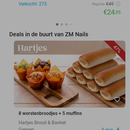
Verkocht: 275
€49
Regulier
€24
,95
Deals in de buurt van ZM Nails
47%
favorite_border
8 worstenbroodjes + 5 muffins
Hartjes Brood & Banket
Gennep
5 min.
directions_walk