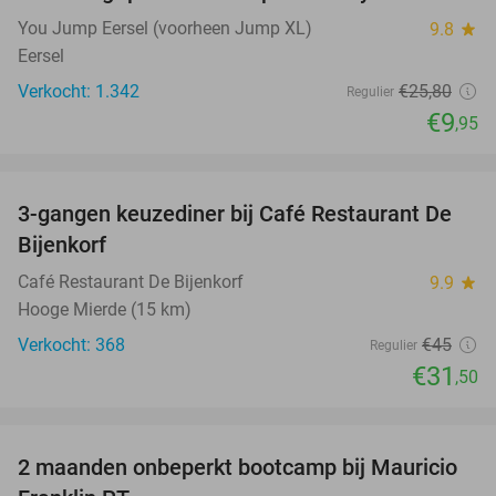
You Jump Eersel (voorheen Jump XL)
9.8
star
Eersel
Verkocht: 1.342
€25
,80
Regulier
€9
,95
favorite_border
3-gangen keuzediner bij Café Restaurant De
30%
Bijenkorf
Café Restaurant De Bijenkorf
9.9
star
Hooge Mierde (15 km)
Verkocht: 368
€45
Regulier
€31
,50
favorite_border
2 maanden onbeperkt bootcamp bij Mauricio
82%