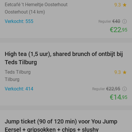
Eetcafé 't Hemeltje Oosterhout
9.3
star
Oosterhout (14 km)
Verkocht: 555
€40
Regulier
€22
,95
favorite_border
High tea (1,5 uur), shared brunch of ontbijt bij
35%
Teds Tilburg
Teds Tilburg
9.3
star
Tilburg
Verkocht: 414
€22
,95
Regulier
€14
,95
favorite_border
Jump ticket (90 of 120 min) voor You Jump
61%
Eersel + gripsokken + chips + slushy