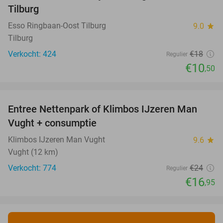
Tilburg
Esso Ringbaan-Oost Tilburg
9.0
star
Tilburg
Verkocht: 424
€18
Regulier
€10
,50
favorite_border
Entree Nettenpark of Klimbos IJzeren Man
29%
Vught + consumptie
Klimbos IJzeren Man Vught
9.6
star
Vught (12 km)
Verkocht: 774
€24
Regulier
€16
,95