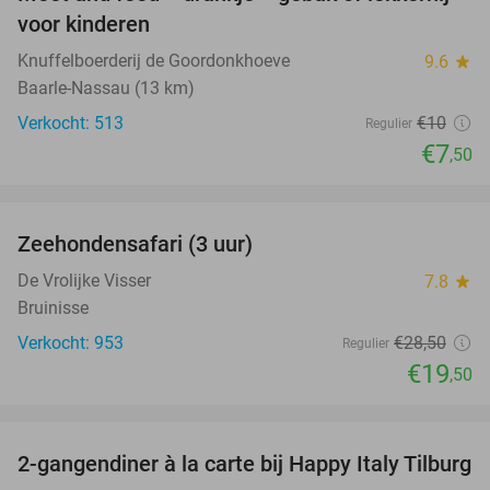
25%
voor kinderen
Knuffelboerderij de Goordonkhoeve
9.6
star
Baarle-Nassau (13 km)
Verkocht: 513
€10
Regulier
€7
,50
favorite_border
Zeehondensafari (3 uur)
32%
De Vrolijke Visser
7.8
star
Bruinisse
Verkocht: 953
€28
,50
Regulier
€19
,50
favorite_border
2-gangendiner à la carte bij Happy Italy Tilburg
35%