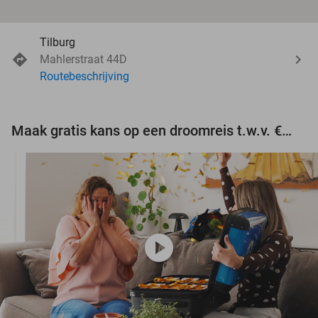
Tilburg
Mahlerstraat 44D
Routebeschrijving
Maak gratis kans op een droomreis t.w.v. €3.000!
play_circle