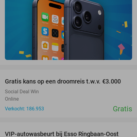
favorite_border
Gratis kans op een droomreis t.w.v. €3.000
Social Deal Win
Online
Gratis
Verkocht: 186.953
favorite_border
VIP-autowasbeurt bij Esso Ringbaan-Oost
42%