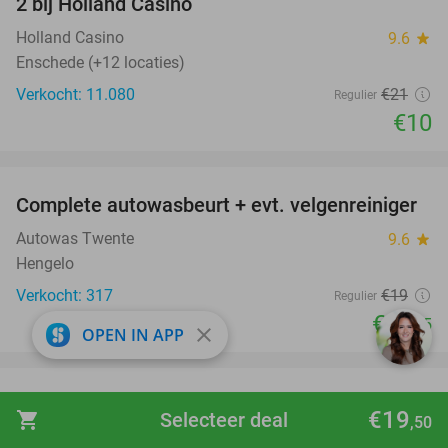
2 bij Holland Casino
Holland Casino
9.6
star
Enschede (+12 locaties)
Verkocht: 11.080
€21
Regulier
€10
favorite_border
Complete autowasbeurt + evt. velgenreiniger
42%
Autowas Twente
9.6
star
Hengelo
Verkocht: 317
€19
Regulier
€10
,95
close
OPEN IN APP
favorite_border
2 heats e-karten (2x 10 min) of 1 heat e-karten
32%
€19
shopping_cart
Selecteer deal
,50
+ 1 spel lasertag (12 min)