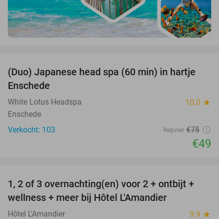
favorite_border
(Duo) Japanese head spa (60 min) in hartje
35%
Enschede
White Lotus Headspa
10.0
star
Enschede
Verkocht: 103
€75
Regulier
€49
favorite_border
1, 2 of 3 overnachting(en) voor 2 + ontbijt +
32%
NEW
wellness + meer bij Hôtel L'Amandier
TODAY
Hôtel L'Amandier
9.9
star