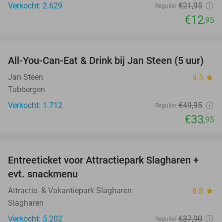
Verkocht: 2.629
€21
,95
Regulier
€12
,95
favorite_border
All-You-Can-Eat & Drink bij Jan Steen (5 uur)
32%
Jan Steen
9.5
star
Tubbergen
Verkocht: 1.712
€49
,95
Regulier
€33
,95
favorite_border
Entreeticket voor Attractiepark Slagharen +
41%
evt. snackmenu
Attractie- & Vakantiepark Slagharen
8.8
star
Slagharen
Verkocht: 5.202
€37
,90
Regulier