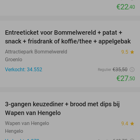
€22
,40
favorite_border
Entreeticket voor Bommelwereld + patat +
23%
snack + frisdrank of koffie/thee + appelgebak
Attractiepark Bommelwereld
9.5
star
Groenlo
Verkocht: 34.552
€35
,50
Regulier
€27
,50
favorite_border
3-gangen keuzediner + brood met dips bij
44%
Wapen van Hengelo
Wapen van Hengelo
9.4
star
Hengelo