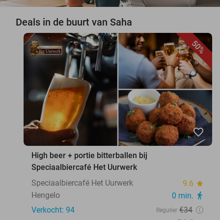
Deals in de buurt van Saha
50%
favorite_border
High beer + portie bitterballen bij
Speciaalbiercafé Het Uurwerk
Speciaalbiercafé Het Uurwerk
9.6
star
Hengelo
0 min.
directions_walk
Verkocht: 94
€34
Regulier