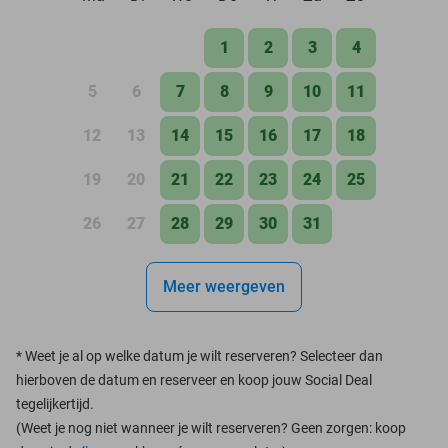
1
2
3
4
5
6
7
8
9
10
11
12
13
14
15
16
17
18
19
20
21
22
23
24
25
26
27
28
29
30
31
Meer weergeven
*
Weet je al op welke datum je wilt reserveren? Selecteer dan
hierboven de datum en reserveer en koop jouw Social Deal
tegelijkertijd.
(Weet je nog niet wanneer je wilt reserveren? Geen zorgen: koop