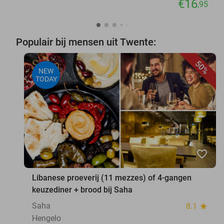
€16
,95
Populair bij mensen uit Twente:
50%
NEW
TODAY
favorite_border
Libanese proeverij (11 mezzes) of 4-gangen
keuzediner + brood bij Saha
Saha
8.1
star
Hengelo