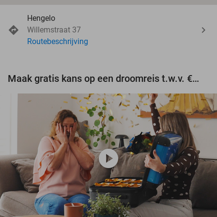
Hengelo
Willemstraat 37
Routebeschrijving
Maak gratis kans op een droomreis t.w.v. €3.000!
play_circle