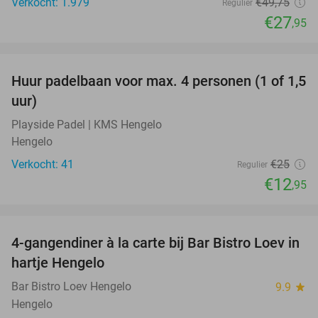
Verkocht: 1.979
€49
,75
Regulier
€27
,95
favorite_border
Huur padelbaan voor max. 4 personen (1 of 1,5
48%
uur)
Playside Padel | KMS Hengelo
Hengelo
Verkocht: 41
€25
Regulier
€12
,95
favorite_border
4-gangendiner à la carte bij Bar Bistro Loev in
49%
hartje Hengelo
Bar Bistro Loev Hengelo
9.9
star
Hengelo