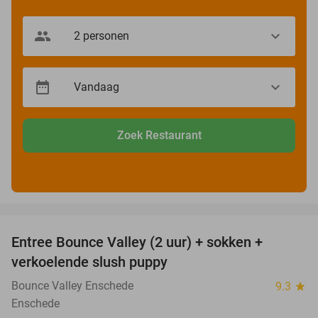
Zoek Restaurant
favorite_border
Entree Bounce Valley (2 uur) + sokken +
41%
verkoelende slush puppy
Bounce Valley Enschede
9.3
star
Enschede