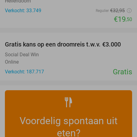
Hellendoorn
Verkocht: 33.749
€32
,95
Regulier
€19
,50
favorite_border
Gratis kans op een droomreis t.w.v. €3.000
Social Deal Win
Online
Gratis
Verkocht: 187.717
Voordelig spontaan uit
eten?