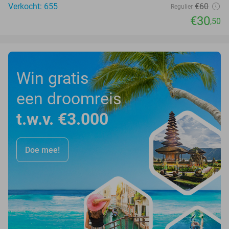
Verkocht: 655
€60
Regulier
€30
,50
Win gratis
een droomreis
t.w.v. €3.000
Doe mee!