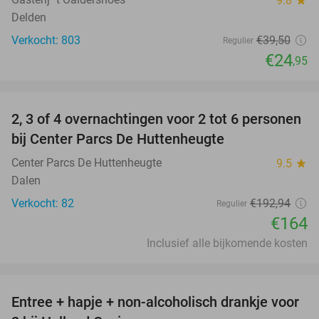
9.8
star
Delden
Verkocht: 803
€39
,50
Regulier
€24
,95
favorite_border
2, 3 of 4 overnachtingen voor 2 tot 6 personen
15%
bij Center Parcs De Huttenheugte
Center Parcs De Huttenheugte
9.5
star
Dalen
Verkocht: 82
€192
,94
Regulier
€164
Inclusief alle bijkomende kosten
favorite_border
Entree + hapje + non-alcoholisch drankje voor
52%