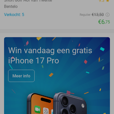
Short Golf Hof van Twente
9.3
star
Bentelo
Verkocht: 5
€13
,50
Regulier
€6
,75
Win vandaag een gratis
iPhone 17 Pro
Meer info