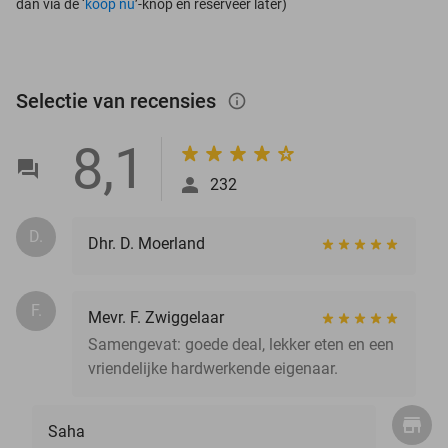
dan via de ‘
koop nu
’-knop én reserveer later)
Selectie van recensies
info_outlined
8,1
232
D.
Dhr. D. Moerland
F.
Mevr. F. Zwiggelaar
Samengevat: goede deal, lekker eten en een
vriendelijke hardwerkende eigenaar.
Saha