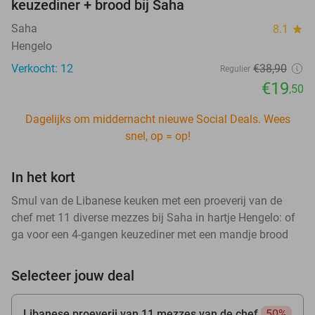
keuzediner + brood bij Saha
Saha
8.1
star
Hengelo
Verkocht: 12
€38
,90
Regulier
€19
,50
Dagelijks om middernacht nieuwe Social Deals. Wees
snel, op = op!
In het kort
Smul van de Libanese keuken met een proeverij van de
chef met 11 diverse mezzes bij Saha in hartje Hengelo: of
ga voor een 4-gangen keuzediner met een mandje brood
Selecteer jouw deal
Libanese proeverij van 11 mezzes van de chef
50%