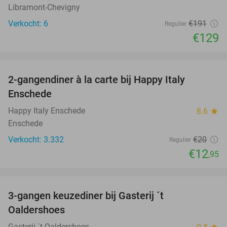
Libramont-Chevigny
Verkocht: 6
€191
Regulier
€129
favorite_border
2-gangendiner à la carte bij Happy Italy
35%
Enschede
Happy Italy Enschede
8.6
star
Enschede
Verkocht: 3.332
€20
Regulier
€12
,95
favorite_border
3-gangen keuzediner bij Gasterij ´t
37%
Oaldershoes
Gasterij ´t Oaldershoes