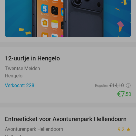
favorite_border
12-uurtje in Hengelo
47%
Twentse Meiden
Hengelo
Verkocht: 228
€14
,10
Regulier
€7
,50
favorite_border
Entreeticket voor Avonturenpark Hellendoorn
41%
Avonturenpark Hellendoorn
9.2
star