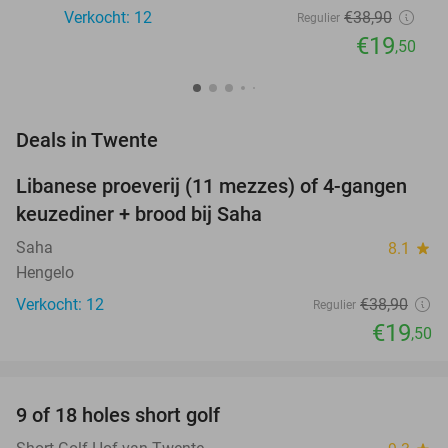
Verkocht: 12
€38
,90
Regulier
€19
,50
favorite_border
Deals in Twente
Libanese proeverij (11 mezzes) of 4-gangen
50%
NEW
keuzediner + brood bij Saha
TODAY
Saha
8.1
star
Hengelo
Verkocht: 12
€38
,90
Regulier
€19
,50
favorite_border
9 of 18 holes short golf
50%
NEW
TODAY