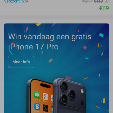
Verkocht: 674
€119
Regulier
€69
Win vandaag een gratis
iPhone 17 Pro
Meer info