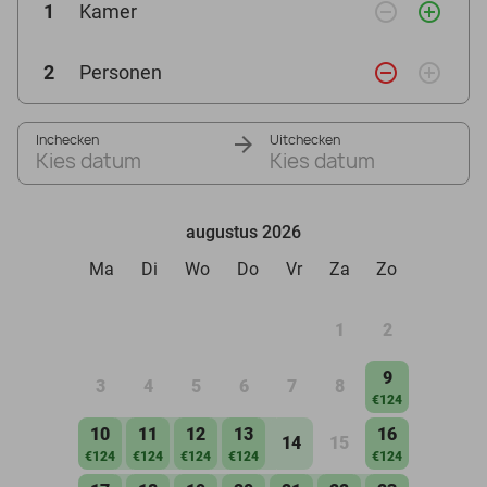
remove_circle_outline
add_circle_outline
1
Kamer
remove_circle_outline
add_circle_outline
2
Personen
Inchecken
Uitchecken
Kies datum
Kies datum
augustus 2026
Ma
Di
Wo
Do
Vr
Za
Zo
1
2
9
3
4
5
6
7
8
€124
10
11
12
13
16
14
15
€124
€124
€124
€124
€124