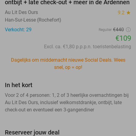
ontbijt + late check-out + meer in de Ardennen
Au Lit Des Ours
9.2
star
Han-Sur-Lesse (Rochefort)
Verkocht: 29
€440
Regulier
€109
Excl. ca. €1,80 p.p.p.n. toeristenbelasting
Dagelijks om middernacht nieuwe Social Deals. Wees
snel, op = op!
In het kort
Voor 2 of 4 personen: 1, 2 of 3 heerlijke overnachtingen bij
Au Lit Des Ours, inclusief welkomstdrankje, ontbijt, late
check-out en eventueel een 3-gangendiner
Reserveer jouw deal