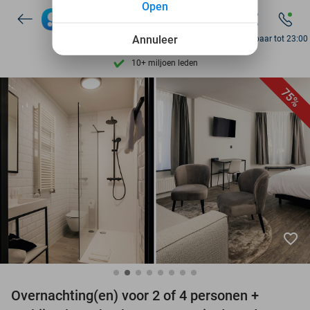
Open
7 dagen per week beschikbaar
10+ miljoen leden
Annuleer
Bereikbaar tot 23:00
9,4
op basis van
206.084 reviews
Ontdek 15.000+ deals
75%
7 dagen per week beschikbaar
10+ miljoen leden
favorite_border
Overnachting(en) voor 2 of 4 personen +