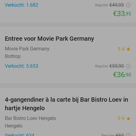
Verkocht: 1.682
€49
,95
Regulier
€33
,95
favorite_border
Entree voor Movie Park Germany
38%
Movie Park Germany
9.4
star
Bottrop
Verkocht: 5.653
€59
,90
Regulier
€36
,90
favorite_border
4-gangendiner à la carte bij Bar Bistro Loev in
49%
hartje Hengelo
Bar Bistro Loev Hengelo
9.9
star
Hengelo
Verkocht: 634
€60
Regulier