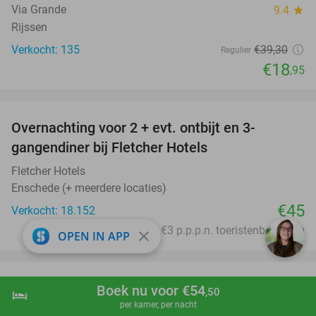
Via Grande
9.4
star
Rijssen
Verkocht: 135
€39
,30
Regulier
€18
,95
favorite_border
Overnachting voor 2 + evt. ontbijt en 3-
gangendiner bij Fletcher Hotels
Fletcher Hotels
Enschede (+ meerdere locaties)
€45
Verkocht: 18.152
Excl. ca. €3 p.p.p.n. toeristenbelasting
close
OPEN IN APP
favorite_border
4-gangendiner van de chef + evt. amuse en
40%
Boek nu voor €54
,50
hotel
shopping_cart
Boek nu
navigate_next
brood bij Bistro Kees
per kamer, per nacht