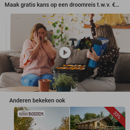
Maak gratis kans op een droomreis t.w.v. €3.000!
play_circle
Anderen bekeken ook
33%