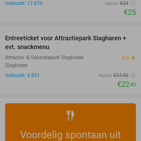
Verkocht: 17.870
€33
Regulier
€25
favorite_border
Entreeticket voor Attractiepark Slagharen +
41%
evt. snackmenu
Attractie- & Vakantiepark Slagharen
8.8
star
Slagharen
Verkocht: 4.851
€37
,90
Regulier
€22
,40
Voordelig spontaan uit