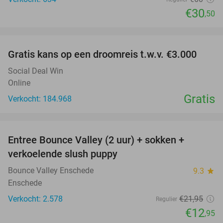
€30
,50
favorite_border
Gratis kans op een droomreis t.w.v. €3.000
Social Deal Win
Online
Gratis
Verkocht: 184.968
favorite_border
Entree Bounce Valley (2 uur) + sokken +
41%
verkoelende slush puppy
Bounce Valley Enschede
9.3
star
Enschede
Verkocht: 2.578
€21
,95
Regulier
€12
,95