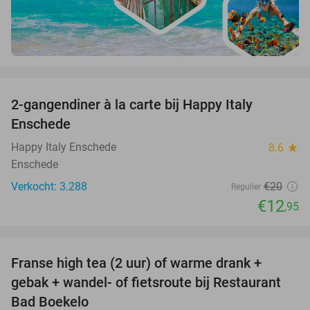
favorite_border
2-gangendiner à la carte bij Happy Italy
35%
Enschede
Happy Italy Enschede
8.6
star
Enschede
Verkocht: 3.288
€20
Regulier
€12
,95
favorite_border
Franse high tea (2 uur) of warme drank +
33%
gebak + wandel- of fietsroute bij Restaurant
Bad Boekelo