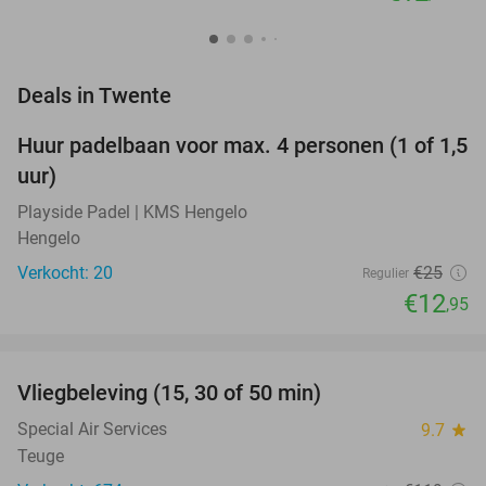
favorite_border
Deals in Twente
Huur padelbaan voor max. 4 personen (1 of 1,5
48%
NEW
uur)
TODAY
Playside Padel | KMS Hengelo
Hengelo
Verkocht: 20
€25
Regulier
€12
,95
favorite_border
Vliegbeleving (15, 30 of 50 min)
42%
Special Air Services
9.7
star
Teuge