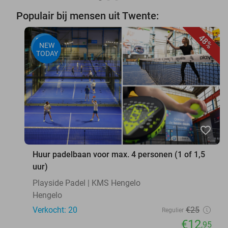
Populair bij mensen uit Twente:
48%
NEW
TODAY
favorite_border
Huur padelbaan voor max. 4 personen (1 of 1,5
uur)
Playside Padel | KMS Hengelo
Hengelo
Verkocht: 20
€25
Regulier
€12
,95