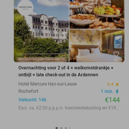
favorite_border
Overnachting voor 2 of 4 + welkomstdrankje +
ontbijt + late check-out in de Ardennen
Hotel Mercure Han-sur-Lesse
9.4
star
Rochefort
1 min.
directions_walk
€144
Verkocht: 146
Excl. ca. €2,50 p.p.p.n. toeristenbelasting en €18 p.d. parkeerkosten