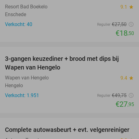
Resort Bad Boekelo
9.1
star
Enschede
Verkocht: 40
€27
,50
Regulier
€18
,50
favorite_border
3-gangen keuzediner + brood met dips bij
44%
Wapen van Hengelo
Wapen van Hengelo
9.4
star
Hengelo
Verkocht: 1.951
€49
,75
Regulier
€27
,95
favorite_border
Complete autowasbeurt + evt. velgenreiniger
42%