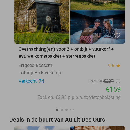
favorite_border
Overnachting(en) voor 2 + ontbijt + vuurkorf +
evt. welkomstpakket + sterrenpakket
Erfgoed Bossem
9.6
star
Lattrop-Breklenkamp
Verkocht: 74
€237
Regulier
€159
Excl. ca. €3,95 p.p.p.n. toeristenbelasting
Deals in de buurt van Au Lit Des Ours