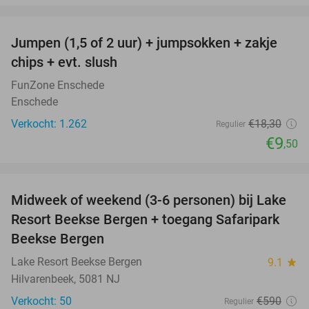
favorite_border
Jumpen (1,5 of 2 uur) + jumpsokken + zakje
48%
chips + evt. slush
FunZone Enschede
Enschede
Verkocht: 1.262
€18
,30
Regulier
€9
,50
favorite_border
Midweek of weekend (3-6 personen) bij Lake
53%
Resort Beekse Bergen + toegang Safaripark
Beekse Bergen
Lake Resort Beekse Bergen
9.1
star
Hilvarenbeek, 5081 NJ
Verkocht: 50
€590
Regulier