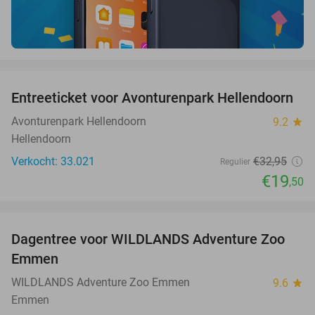
favorite_border
Entreeticket voor Avonturenpark Hellendoorn
41%
Avonturenpark Hellendoorn
9.2
star
Hellendoorn
Verkocht: 33.021
€32
,95
Regulier
€19
,50
favorite_border
Dagentree voor WILDLANDS Adventure Zoo
24%
Emmen
WILDLANDS Adventure Zoo Emmen
9.6
star
Emmen