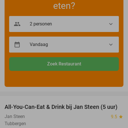
eten?
Zoek Restaurant
favorite_border
All-You-Can-Eat & Drink bij Jan Steen (5 uur)
32%
Jan Steen
9.5
star
Tubbergen