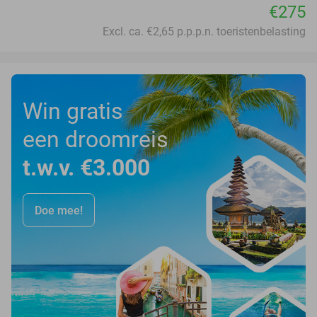
€275
Excl. ca. €2,65 p.p.p.n. toeristenbelasting
Win gratis
een droomreis
t.w.v. €3.000
Doe mee!