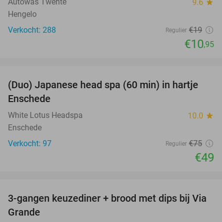
Autowas Twente
9.6
star
Hengelo
Verkocht: 288
€19
Regulier
€10
,95
favorite_border
(Duo) Japanese head spa (60 min) in hartje
35%
Enschede
White Lotus Headspa
10.0
star
Enschede
Verkocht: 97
€75
Regulier
€49
favorite_border
3-gangen keuzediner + brood met dips bij Via
52%
Grande