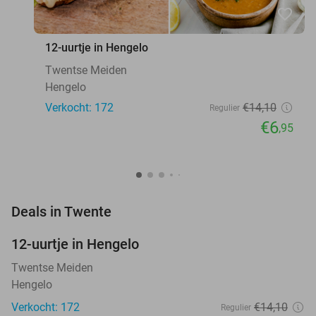
favorite_border
12-uurtje in Hengelo
Twentse Meiden
Hengelo
Verkocht: 172
€14
,10
Regulier
€6
,95
favorite_border
Deals in Twente
12-uurtje in Hengelo
51%
NEW
TODAY
Twentse Meiden
Hengelo
Verkocht: 172
€14
,10
Regulier