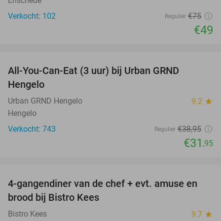
Enschede
Verkocht: 102
€75
Regulier
€49
favorite_border
All-You-Can-Eat (3 uur) bij Urban GRND
18%
Hengelo
Urban GRND Hengelo
9.2
star
Hengelo
Verkocht: 743
€38
,95
Regulier
€31
,95
favorite_border
4-gangendiner van de chef + evt. amuse en
40%
brood bij Bistro Kees
Bistro Kees
9.7
star