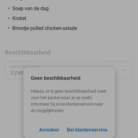
Soep van de dag
Kroket
Broodje pulled chicken-salade
Beschikbaarheid
Aantal personen:
2 personen
Geen beschikbaarheid
augustus 2026
Helaas, er is geen beschikbaarheid meer
voor het aantal waar je op zoekt.
Ma
Di
Wo
Do
Vr
Za
Zo
Informeer bij onze klantenservice naar
de mogelijkheden
1
2
3
Annuleer
4
5
Bel klantenservice
6
7
8
9