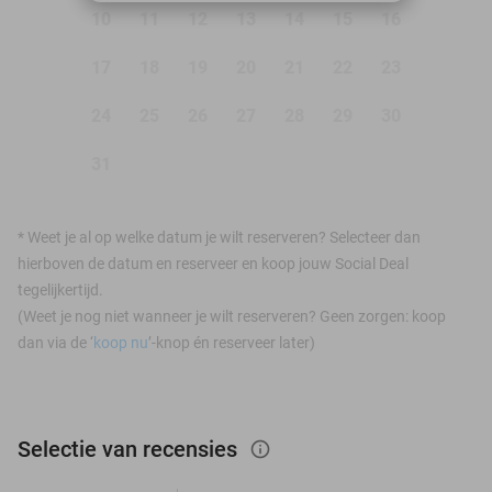
10
11
12
13
14
15
16
17
18
19
20
21
22
23
24
25
26
27
28
29
30
31
*
Weet je al op welke datum je wilt reserveren? Selecteer dan
hierboven de datum en reserveer en koop jouw Social Deal
tegelijkertijd.
(Weet je nog niet wanneer je wilt reserveren? Geen zorgen: koop
dan via de ‘
koop nu
’-knop én reserveer later)
Selectie van recensies
info_outlined