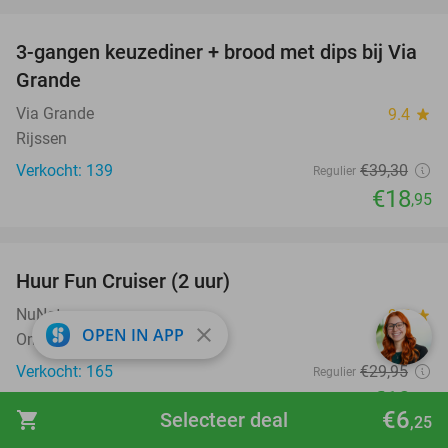
favorite_border
3-gangen keuzediner + brood met dips bij Via
52%
Grande
Via Grande
9.4
star
Rijssen
Verkocht: 139
€39
,30
Regulier
€18
,95
favorite_border
Huur Fun Cruiser (2 uur)
33%
NuNature
9.7
star
close
OPEN IN APP
Ommen
Verkocht: 165
€29
,95
Regulier
€19
,95
€6
shopping_cart
Selecteer deal
,25
favorite_border