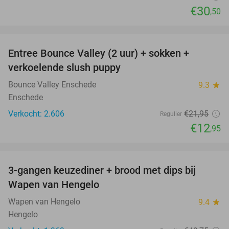
€30
,50
favorite_border
Entree Bounce Valley (2 uur) + sokken +
41%
verkoelende slush puppy
Bounce Valley Enschede
9.3
star
Enschede
Verkocht: 2.606
€21
,95
Regulier
€12
,95
favorite_border
3-gangen keuzediner + brood met dips bij
44%
Wapen van Hengelo
Wapen van Hengelo
9.4
star
Hengelo