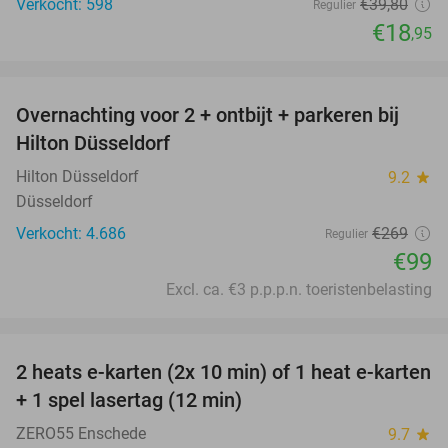
Verkocht: 598
€39
,80
Regulier
€18
,95
favorite_border
Overnachting voor 2 + ontbijt + parkeren bij
63%
Hilton Düsseldorf
Hilton Düsseldorf
9.2
star
Düsseldorf
Verkocht: 4.686
€269
Regulier
€99
Excl. ca. €3 p.p.p.n. toeristenbelasting
favorite_border
2 heats e-karten (2x 10 min) of 1 heat e-karten
32%
+ 1 spel lasertag (12 min)
ZERO55 Enschede
9.7
star