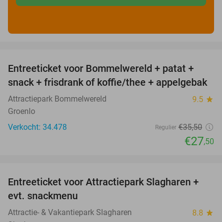
favorite_border
Entreeticket voor Bommelwereld + patat +
23%
snack + frisdrank of koffie/thee + appelgebak
Attractiepark Bommelwereld
9.5
star
Groenlo
Verkocht: 34.478
€35
,50
Regulier
€27
,50
favorite_border
Entreeticket voor Attractiepark Slagharen +
41%
evt. snackmenu
Attractie- & Vakantiepark Slagharen
8.8
star