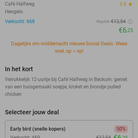
Café Halfweg
9.8
star
Hengelo
Verkocht: 668
€12
,54
Regulier
€6
,25
Dagelijks om middernacht nieuwe Social Deals. Wees
snel, op = op!
In het kort
Verrukkelijk 12-uurtje bij Café Halfweg in Beckum: geniet
van een huisgemaakt soepje, kroket en broodje pulled
chicken
Selecteer jouw deal
Early bird (snelle kopers)
50%
€6
Verkocht: 469
€12
,54
,25