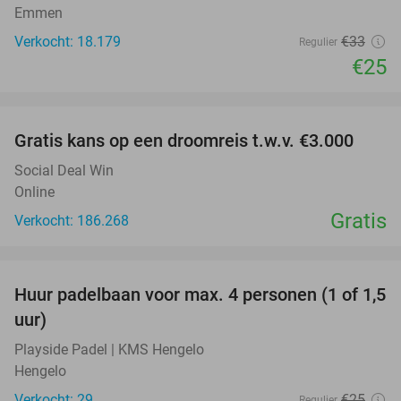
Emmen
Verkocht: 18.179
€33
Regulier
€25
favorite_border
Gratis kans op een droomreis t.w.v. €3.000
Social Deal Win
Online
Gratis
Verkocht: 186.268
favorite_border
Huur padelbaan voor max. 4 personen (1 of 1,5
48%
uur)
Playside Padel | KMS Hengelo
Hengelo
Verkocht: 29
€25
Regulier