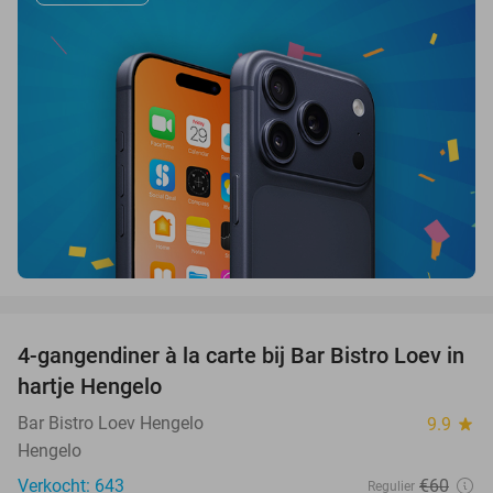
favorite_border
4-gangendiner à la carte bij Bar Bistro Loev in
49%
hartje Hengelo
Bar Bistro Loev Hengelo
9.9
star
Hengelo
Verkocht: 643
€60
Regulier