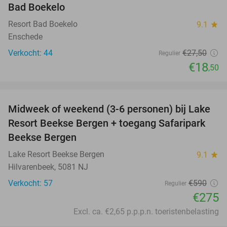
Bad Boekelo
Resort Bad Boekelo
9.1
star
Enschede
Verkocht: 44
€27
,50
Regulier
€18
,50
favorite_border
Midweek of weekend (3-6 personen) bij Lake
53%
Resort Beekse Bergen + toegang Safaripark
Beekse Bergen
Lake Resort Beekse Bergen
9.1
star
Hilvarenbeek, 5081 NJ
Verkocht: 57
€590
Regulier
€275
Excl. ca. €2,65 p.p.p.n. toeristenbelasting