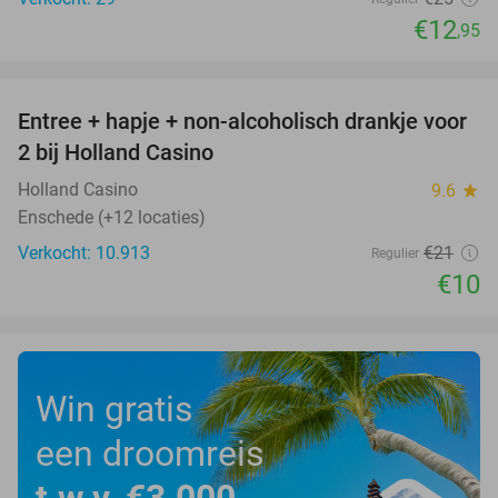
€12
,95
favorite_border
Entree + hapje + non-alcoholisch drankje voor
52%
2 bij Holland Casino
Holland Casino
9.6
star
Enschede (+12 locaties)
Verkocht: 10.913
€21
Regulier
€10
Win gratis
een droomreis