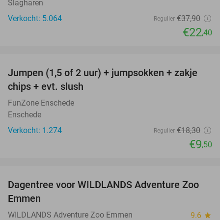
Slagharen
Verkocht: 5.064
€37
,90
Regulier
€22
,40
favorite_border
Jumpen (1,5 of 2 uur) + jumpsokken + zakje
48%
chips + evt. slush
FunZone Enschede
Enschede
Verkocht: 1.274
€18
,30
Regulier
€9
,50
favorite_border
Dagentree voor WILDLANDS Adventure Zoo
24%
Emmen
WILDLANDS Adventure Zoo Emmen
9.6
star