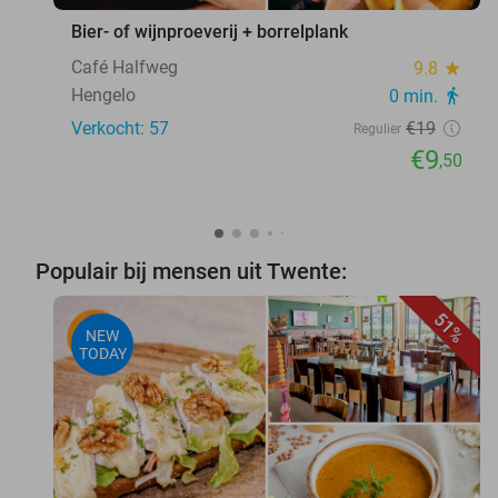
Bier- of wijnproeverij + borrelplank
Café Halfweg
9.8
star
Hengelo
0 min.
directions_walk
Verkocht: 57
€19
Regulier
€9
,50
Populair bij mensen uit Twente:
51%
NEW
TODAY