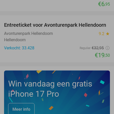
€6
,95
favorite_border
Entreeticket voor Avonturenpark Hellendoorn
41%
Avonturenpark Hellendoorn
9.2
star
Hellendoorn
Verkocht: 33.428
€32
,95
Regulier
€19
,50
Win vandaag een gratis
iPhone 17 Pro
Meer info