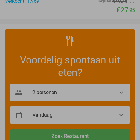
Verkocht: 1.969
€49
,75
Regulier
€27
,95
Voordelig spontaan uit
eten?
Zoek Restaurant