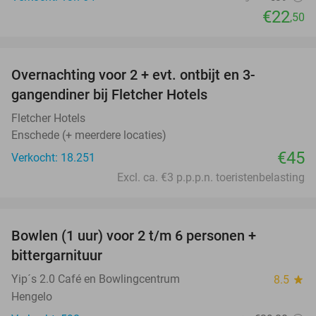
€22
,50
favorite_border
Overnachting voor 2 + evt. ontbijt en 3-
gangendiner bij Fletcher Hotels
Fletcher Hotels
Enschede (+ meerdere locaties)
€45
Verkocht: 18.251
Excl. ca. €3 p.p.p.n. toeristenbelasting
favorite_border
Bowlen (1 uur) voor 2 t/m 6 personen +
52%
bittergarnituur
Yip´s 2.0 Café en Bowlingcentrum
8.5
star
Hengelo