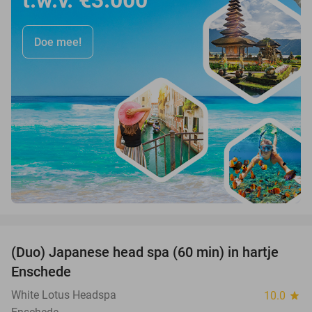
t.w.v. €3.000
Doe mee!
favorite_border
(Duo) Japanese head spa (60 min) in hartje
35%
Enschede
White Lotus Headspa
10.0
star