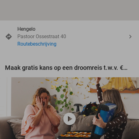
Hengelo
Pastoor Ossestraat 40
Routebeschrijving
Maak gratis kans op een droomreis t.w.v. €3.000!
play_circle