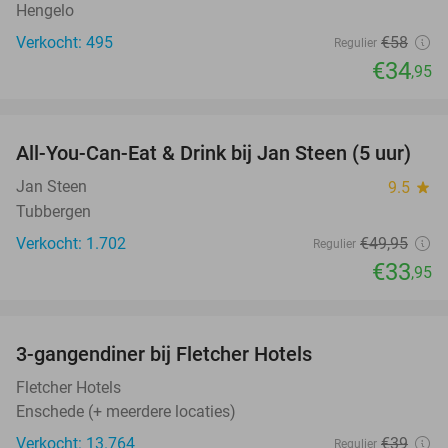
Hengelo
Verkocht: 495
€58
Regulier
€34
,95
favorite_border
All-You-Can-Eat & Drink bij Jan Steen (5 uur)
32%
Jan Steen
9.5
star
Tubbergen
Verkocht: 1.702
€49
,95
Regulier
€33
,95
favorite_border
3-gangendiner bij Fletcher Hotels
42%
Fletcher Hotels
Enschede (+ meerdere locaties)
Verkocht: 13.764
€39
Regulier