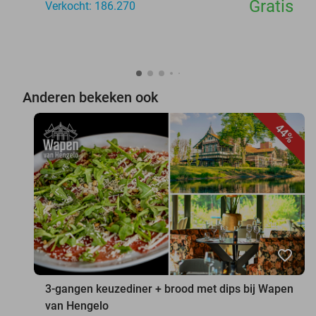
Gratis
Verkocht: 186.270
Anderen bekeken ook
44%
favorite_border
3-gangen keuzediner + brood met dips bij Wapen
van Hengelo