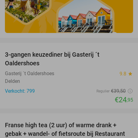
favorite_border
3-gangen keuzediner bij Gasterij ´t
37%
Oaldershoes
Gasterij ´t Oaldershoes
9.8
star
Delden
Verkocht: 799
€39
,50
Regulier
€24
,95
favorite_border
Franse high tea (2 uur) of warme drank +
33%
gebak + wandel- of fietsroute bij Restaurant