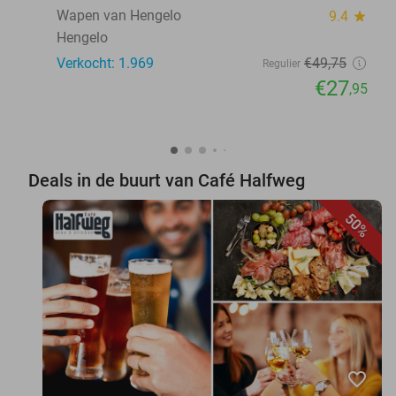
Wapen van Hengelo
9.4
star
Hengelo
Verkocht: 1.969
€49
,75
Regulier
€27
,95
Deals in de buurt van Café Halfweg
50%
favorite_border