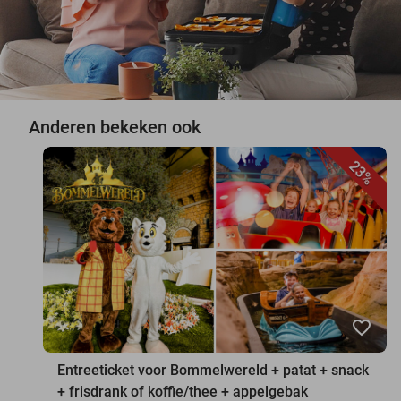
Anderen bekeken ook
23%
favorite_border
Entreeticket voor Bommelwereld + patat + snack
+ frisdrank of koffie/thee + appelgebak