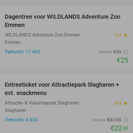
favorite_border
Dagentree voor WILDLANDS Adventure Zoo
24%
Emmen
WILDLANDS Adventure Zoo Emmen
9.6
star
Emmen
Verkocht: 17.453
€33
Regulier
€25
favorite_border
Entreeticket voor Attractiepark Slagharen +
41%
evt. snackmenu
Attractie- & Vakantiepark Slagharen
8.8
star
Slagharen
Verkocht: 4.624
€37
,90
Regulier
€22
,40