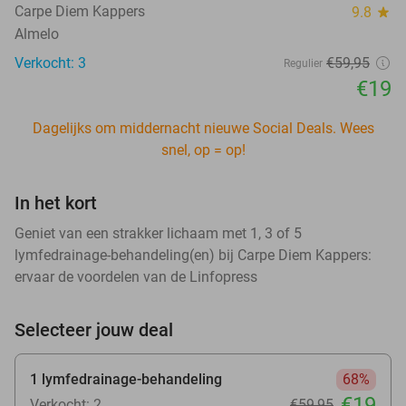
Carpe Diem Kappers
9.8
star
Almelo
Verkocht: 3
€59
,95
Regulier
€19
Dagelijks om middernacht nieuwe Social Deals. Wees
snel, op = op!
In het kort
Geniet van een strakker lichaam met 1, 3 of 5
lymfedrainage-behandeling(en) bij Carpe Diem Kappers:
ervaar de voordelen van de Linfopress
Selecteer jouw deal
1 lymfedrainage-behandeling
68%
€19
Verkocht: 2
€59
,95