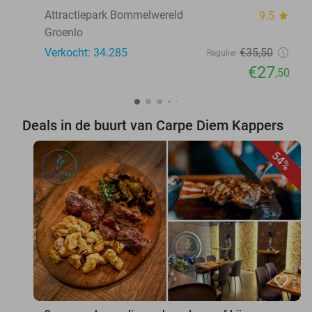
Attractiepark Bommelwereld
9.5
star
Groenlo
Verkocht: 34.285
€35
,50
Regulier
€27
,50
Deals in de buurt van Carpe Diem Kappers
54%
favorite_border