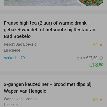
favorite_border
Franse high tea (2 uur) of warme drank +
33%
gebak + wandel- of fietsroute bij Restaurant
Bad Boekelo
Resort Bad Boekelo
9.1
star
Enschede
Verkocht: 29
€27
,50
Regulier
€18
,50
favorite_border
3-gangen keuzediner + brood met dips bij
44%
Wapen van Hengelo
Wapen van Hengelo
9.4
star
Hengelo