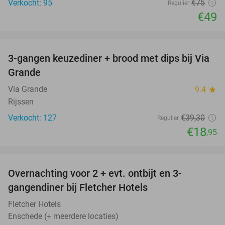
Verkocht: 95
€75
Regulier
€49
favorite_border
3-gangen keuzediner + brood met dips bij Via
52%
Grande
Via Grande
9.4
star
Rijssen
Verkocht: 127
€39
,30
Regulier
€18
,95
favorite_border
Overnachting voor 2 + evt. ontbijt en 3-
gangendiner bij Fletcher Hotels
Fletcher Hotels
Enschede (+ meerdere locaties)