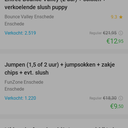
41%
verkoelende slush puppy
Bounce Valley Enschede
9.3
star
Enschede
Verkocht: 2.519
€21
,95
Regulier
€12
,95
favorite_border
Jumpen (1,5 of 2 uur) + jumpsokken + zakje
48%
chips + evt. slush
FunZone Enschede
Enschede
Verkocht: 1.220
€18
,30
Regulier
€9
,50
favorite_border