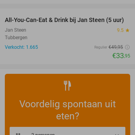
favorite_border
All-You-Can-Eat & Drink bij Jan Steen (5 uur)
32%
Jan Steen
9.5
star
Tubbergen
Verkocht: 1.665
€49
,95
Regulier
€33
,95
Voordelig spontaan uit
eten?