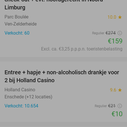
Limburg
Parc Boulée
10.0
star
Ven-Zelderheide
Verkocht: 60
€274
Regulier
€159
Excl. ca. €3,25 p.p.p.n. toeristenbelasting
favorite_border
Entree + hapje + non-alcoholisch drankje voor
52%
2 bij Holland Casino
Holland Casino
9.6
star
Enschede (+12 locaties)
Verkocht: 10.654
€21
Regulier
€10
favorite_border