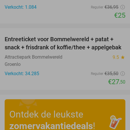
Verkocht: 1.084
€36
,95
Regulier
€25
favorite_border
Entreeticket voor Bommelwereld + patat +
23%
snack + frisdrank of koffie/thee + appelgebak
Attractiepark Bommelwereld
9.5
star
Groenlo
Verkocht: 34.285
€35
,50
Regulier
€27
,50
Ontdek de leukste
zomervakantiedeals
!