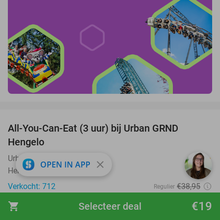
favorite_border
All-You-Can-Eat (3 uur) bij Urban GRND
18%
Hengelo
Urban GRND Hengelo
9.2
star
close
OPEN IN APP
Hengelo
Verkocht: 712
€38
,95
Regulier
€31
,95
€19
shopping_cart
Selecteer deal
favorite_border