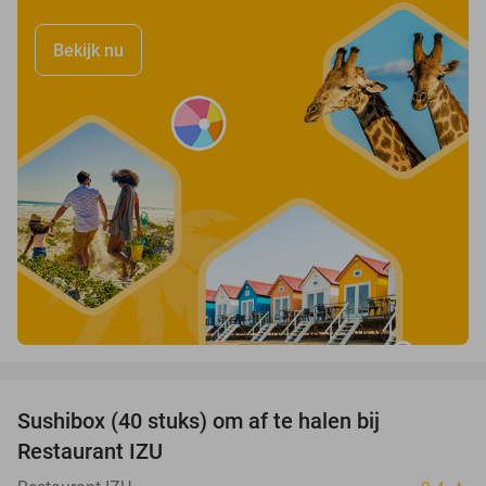
Bekijk nu
favorite_border
Sushibox (40 stuks) om af te halen bij
54%
Restaurant IZU