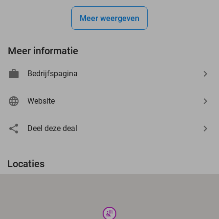
Meer weergeven
Meer informatie
Bedrijfspagina
Website
Deel deze deal
Locaties
wellness