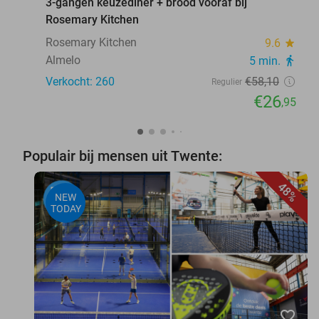
3-gangen keuzediner + brood vooraf bij
Rosemary Kitchen
Rosemary Kitchen
9.6
star
Almelo
5 min.
directions_walk
Verkocht: 260
€58
,10
Regulier
€26
,95
Populair bij mensen uit Twente:
48%
NEW
TODAY
favorite_border