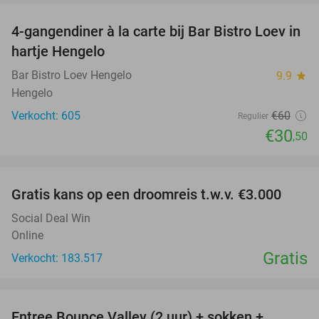
4-gangendiner à la carte bij Bar Bistro Loev in
49%
hartje Hengelo
Bar Bistro Loev Hengelo
9.9
star
Hengelo
Verkocht: 605
€60
Regulier
€30
,50
favorite_border
Gratis kans op een droomreis t.w.v. €3.000
Social Deal Win
Online
Gratis
Verkocht: 183.517
favorite_border
Entree Bounce Valley (2 uur) + sokken +