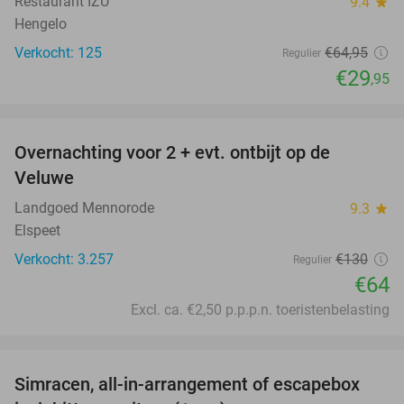
Restaurant IZU
9.4
star
Hengelo
Verkocht: 125
€64
,95
Regulier
€29
,95
favorite_border
Overnachting voor 2 + evt. ontbijt op de
51%
Veluwe
Landgoed Mennorode
9.3
star
Elspeet
Verkocht: 3.257
€130
Regulier
€64
Excl. ca. €2,50 p.p.p.n. toeristenbelasting
favorite_border
Simracen, all-in-arrangement of escapebox
50%