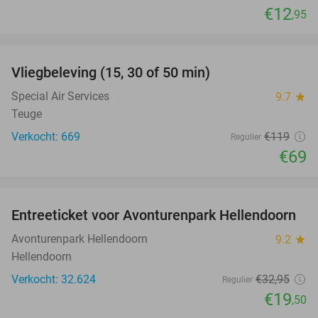
€12
,95
favorite_border
Vliegbeleving (15, 30 of 50 min)
42%
Special Air Services
9.7
star
Teuge
Verkocht: 669
€119
Regulier
€69
favorite_border
Entreeticket voor Avonturenpark Hellendoorn
41%
Avonturenpark Hellendoorn
9.2
star
Hellendoorn
Verkocht: 32.624
€32
,95
Regulier
€19
,50