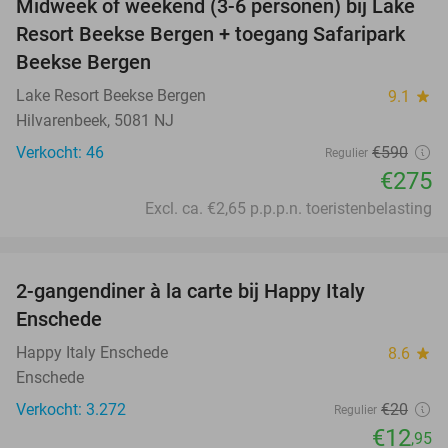
Midweek of weekend (3-6 personen) bij Lake
53%
Resort Beekse Bergen + toegang Safaripark
Beekse Bergen
Lake Resort Beekse Bergen
9.1
star
Hilvarenbeek, 5081 NJ
Verkocht: 46
€590
Regulier
€275
Excl. ca. €2,65 p.p.p.n. toeristenbelasting
favorite_border
2-gangendiner à la carte bij Happy Italy
35%
Enschede
Happy Italy Enschede
8.6
star
Enschede
Verkocht: 3.272
€20
Regulier
€12
,95