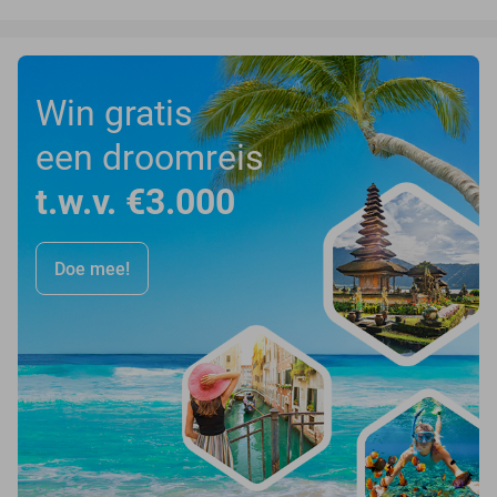
Win gratis
een droomreis
t.w.v. €3.000
Doe mee!