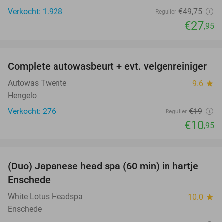
Verkocht: 1.928
€49
,75
Regulier
€27
,95
favorite_border
Complete autowasbeurt + evt. velgenreiniger
42%
Autowas Twente
9.6
star
Hengelo
Verkocht: 276
€19
Regulier
€10
,95
favorite_border
(Duo) Japanese head spa (60 min) in hartje
35%
Enschede
White Lotus Headspa
10.0
star
Enschede