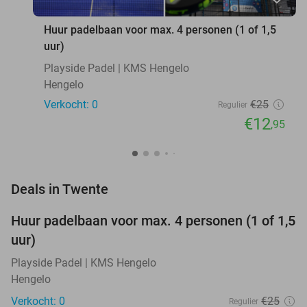
Huur padelbaan voor max. 4 personen (1 of 1,5
uur)
Playside Padel | KMS Hengelo
Hengelo
Verkocht: 0
€25
Regulier
€12
,95
favorite_border
Deals in Twente
Huur padelbaan voor max. 4 personen (1 of 1,5
48%
NEW
uur)
TODAY
Playside Padel | KMS Hengelo
Hengelo
Verkocht: 0
€25
Regulier