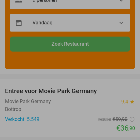
Zoek Restaurant
favorite_border
Entree voor Movie Park Germany
38%
Movie Park Germany
9.4
star
Bottrop
Verkocht: 5.549
€59
,90
Regulier
€36
,90
favorite_border