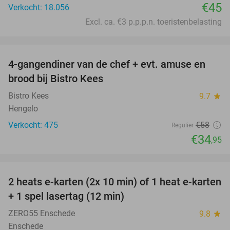
€45
Verkocht: 18.056
Excl. ca. €3 p.p.p.n. toeristenbelasting
favorite_border
4-gangendiner van de chef + evt. amuse en
40%
brood bij Bistro Kees
Bistro Kees
9.7
star
Hengelo
Verkocht: 475
€58
Regulier
€34
,95
favorite_border
2 heats e-karten (2x 10 min) of 1 heat e-karten
32%
+ 1 spel lasertag (12 min)
ZERO55 Enschede
9.8
star
Enschede