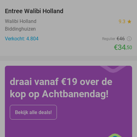
Entree Walibi Holland
25%
Walibi Holland
9.3
star
Biddinghuizen
Verkocht: 4.804
€46
Regulier
€34
,50
draai vanaf €19 over de
kop op Achtbanendag!
Bekijk alle deals!