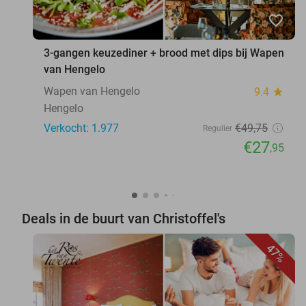
favorite_border
3-gangen keuzediner + brood met dips bij Wapen
van Hengelo
Wapen van Hengelo
9.4
star
Hengelo
Verkocht: 1.977
€49
,75
Regulier
€27
,95
Deals in de buurt van Christoffel's
47%