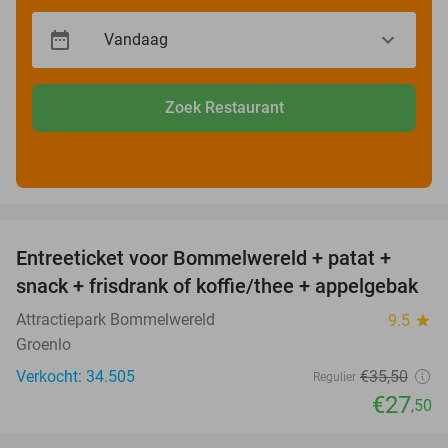
Zoek Restaurant
favorite_border
Entreeticket voor Bommelwereld + patat +
23%
snack + frisdrank of koffie/thee + appelgebak
Attractiepark Bommelwereld
9.5
star
Groenlo
Verkocht: 34.505
€35
,50
Regulier
€27
,50
favorite_border