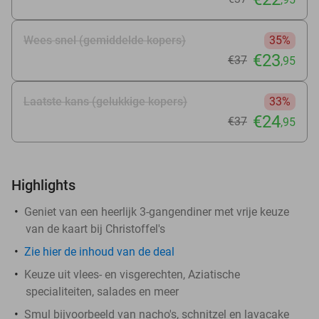
Wees snel (gemiddelde kopers)
35%
€23
€37
,95
Laatste kans (gelukkige kopers)
33%
€24
€37
,95
Highlights
Geniet van een heerlijk 3-gangendiner met vrije keuze
van de kaart bij Christoffel's
Zie
hier
de inhoud van de deal
Keuze uit vlees- en visgerechten, Aziatische
specialiteiten, salades en meer
Smul bijvoorbeeld van nacho's, schnitzel en lavacake