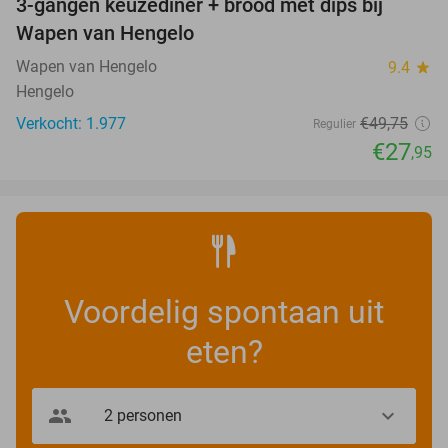
3-gangen keuzediner + brood met dips bij
44%
Wapen van Hengelo
Wapen van Hengelo
9.4
star
Hengelo
Verkocht: 1.977
€49
,75
Regulier
€27
,95
Voordelig spontaan uit
eten?