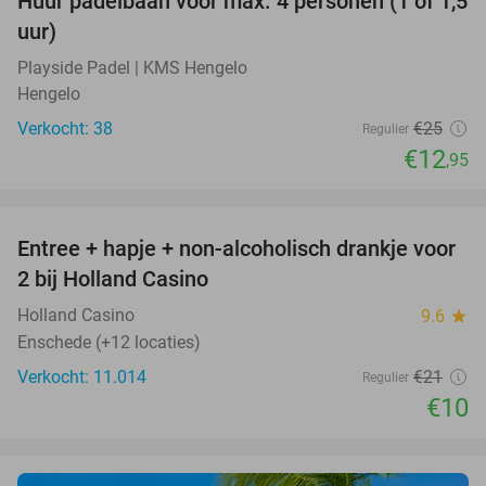
Huur padelbaan voor max. 4 personen (1 of 1,5
48%
uur)
Playside Padel | KMS Hengelo
Hengelo
Verkocht: 38
€25
Regulier
€12
,95
favorite_border
Entree + hapje + non-alcoholisch drankje voor
52%
2 bij Holland Casino
Holland Casino
9.6
star
Enschede (+12 locaties)
Verkocht: 11.014
€21
Regulier
€10