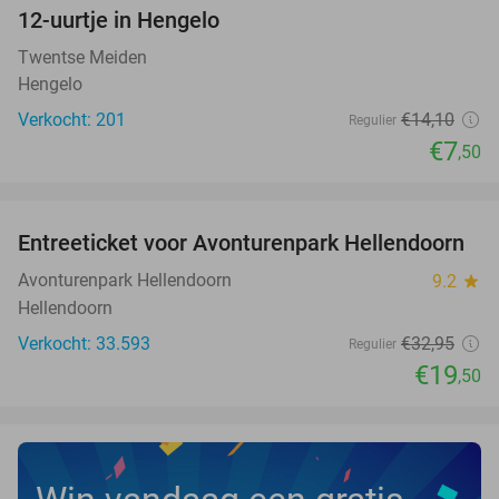
12-uurtje in Hengelo
47%
NEW
TODAY
Twentse Meiden
Hengelo
Verkocht: 201
€14
,10
Regulier
€7
,50
favorite_border
Entreeticket voor Avonturenpark Hellendoorn
41%
Avonturenpark Hellendoorn
9.2
star
Hellendoorn
Verkocht: 33.593
€32
,95
Regulier
€19
,50