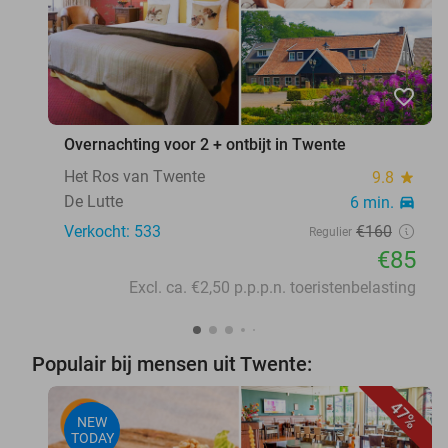
favorite_border
Overnachting voor 2 + ontbijt in Twente
Het Ros van Twente
9.8
star
De Lutte
6 min.
directions_car
Verkocht: 533
€160
Regulier
€85
Excl. ca. €2,50 p.p.p.n. toeristenbelasting
Populair bij mensen uit Twente:
47%
NEW
TODAY