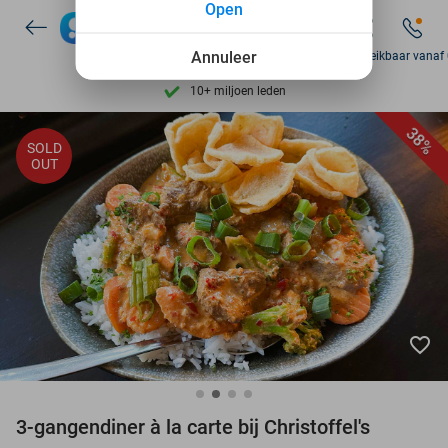
Open
7 dagen per week beschikbaar
Annuleer
Zo bereikbaar vanaf
10+ miljoen leden
9,4
op basis van
206.233 reviews
38%
Ontdek 15.000+ deals
SOLD
OUT
7 dagen per week beschikbaar
10+ miljoen leden
favorite_border
3-gangendiner à la carte bij Christoffel's