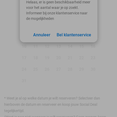
augustus 2026
Helaas, er is geen beschikbaarheid meer
voor het aantal waar je op zoekt.
Ma
Di
Wo
Do
Vr
Za
Zo
Informeer bij onze klantenservice naar
de mogelijkheden
1
2
3
Annuleer
4
5
Bel klantenservice
6
7
8
9
10
11
12
13
14
15
16
17
18
19
20
21
22
23
24
25
26
27
28
29
30
31
*
Weet je al op welke datum je wilt reserveren? Selecteer dan
hierboven de datum en reserveer en koop jouw Social Deal
tegelijkertijd.
(Weet je nog niet wanneer je wilt reserveren? Geen zorgen: koop