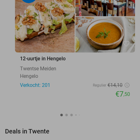
favorite_border
12-uurtje in Hengelo
Twentse Meiden
Hengelo
Verkocht: 201
€14
,10
Regulier
€7
,50
favorite_border
Deals in Twente