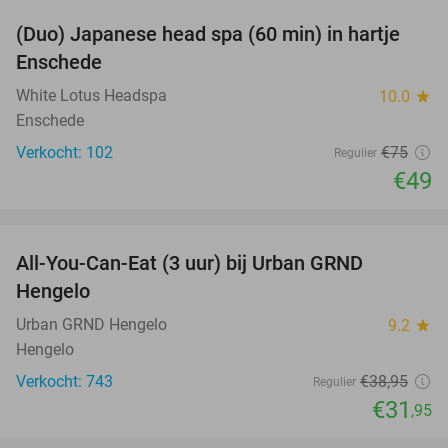
(Duo) Japanese head spa (60 min) in hartje
35%
Enschede
White Lotus Headspa
10.0
star
Enschede
Verkocht: 102
€75
Regulier
€49
favorite_border
All-You-Can-Eat (3 uur) bij Urban GRND
18%
Hengelo
Urban GRND Hengelo
9.2
star
Hengelo
Verkocht: 743
€38
,95
Regulier
€31
,95
favorite_border