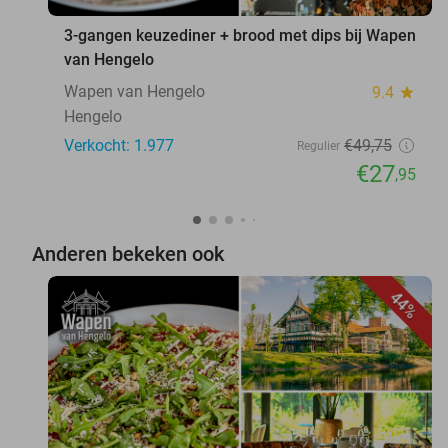
3-gangen keuzediner + brood met dips bij Wapen
van Hengelo
Wapen van Hengelo
9.4
star
Hengelo
Verkocht: 1.977
€49
,75
Regulier
€27
,95
Anderen bekeken ook
44%