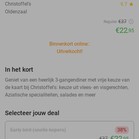
Christoffel's
9.7
star
Oldenzaal
€37
Regulier
€22
,95
Binnenkort online::
Uitverkocht!
In het kort
Geniet van een heerlijk 3-gangendiner met vrije keuze van
de kaart bij Christoffel's: keuze uit vlees- en visgerechten,
Aziatische specialiteiten, salades en meer
Selecteer jouw deal
Early bird (snelle kopers)
38%
€22
€37
,95