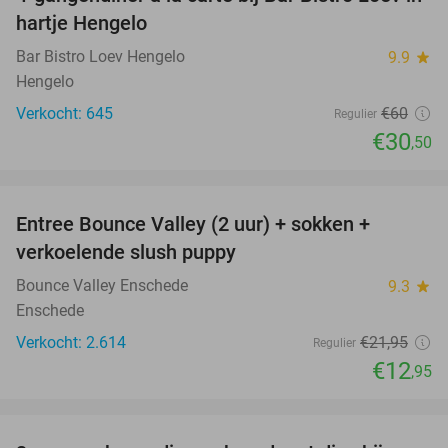
49%
hartje Hengelo
Bar Bistro Loev Hengelo
9.9
star
Hengelo
Verkocht: 645
€60
Regulier
€30
,50
favorite_border
Entree Bounce Valley (2 uur) + sokken +
41%
verkoelende slush puppy
Bounce Valley Enschede
9.3
star
Enschede
Verkocht: 2.614
€21
,95
Regulier
€12
,95
favorite_border