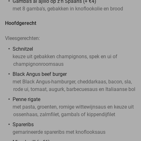
Gamba's al ajillo op z'n Spaans (+ €4)
met 8 gamba's, gebakken in knoflookolie en brood
Hoofdgerecht
Vleesgerechten:
Schnitzel
keuze uit gebakken champignons, spek en ui of
champignonroomsaus
Black Angus beef burger
met Black Angus-hamburger, cheddarkaas, bacon, sla,
rode ui, tomaat, augurk, barbecuesaus en Italiaanse bol
Penne rigate
met pasta, groenten, romige wittewijnsaus en keuze uit
ossenhaas, zalmfilet, gamba’s of kippendijfilet
Spareribs
gemarineerde spareribs met knoflooksaus