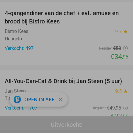
4-gangendiner van de chef + evt. amuse en
40%
brood bij Bistro Kees
Bistro Kees
9.7
star
Hengelo
Verkocht: 497
€58
Regulier
€34
,95
favorite_border
All-You-Can-Eat & Drink bij Jan Steen (5 uur)
32%
Jan Steen
9.5
star
Tubbergen
close
OPEN IN APP
Verkocht: 1.707
€49
,95
Regulier
€33
,95
Uitverkocht!
favorite_border