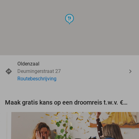
food
Oldenzaal
Deurningerstraat 27
Routebeschrijving
Maak gratis kans op een droomreis t.w.v. €3.000!