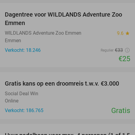
Dagentree voor WILDLANDS Adventure Zoo
24%
Emmen
WILDLANDS Adventure Zoo Emmen
9.6
star
Emmen
Verkocht: 18.246
€33
Regulier
€25
favorite_border
Gratis kans op een droomreis t.w.v. €3.000
Social Deal Win
Online
Gratis
Verkocht: 186.765
favorite_border