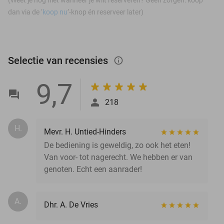
dan via de ‘
koop nu
’-knop én reserveer later)
Selectie van recensies
info_outlined
9,7
218
H.
Mevr. H. Untied-Hinders
De bediening is geweldig, zo ook het eten!
Van voor- tot nagerecht. We hebben er van
genoten. Echt een aanrader!
A.
Dhr. A. De Vries