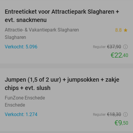
Entreeticket voor Attractiepark Slagharen +
41%
evt. snackmenu
Attractie- & Vakantiepark Slagharen
8.8
star
Slagharen
Verkocht: 5.096
€37
,90
Regulier
€22
,40
favorite_border
Jumpen (1,5 of 2 uur) + jumpsokken + zakje
48%
chips + evt. slush
FunZone Enschede
Enschede
Verkocht: 1.274
€18
,30
Regulier
€9
,50
favorite_border