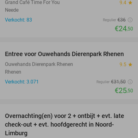
Grand Café Time For You
9.4
star
Neede
Verkocht: 83
€36
Regulier
€24
,50
favorite_border
Entree voor Ouwehands Dierenpark Rhenen
19%
Ouwehands Dierenpark Rhenen
9.5
star
Rhenen
Verkocht: 3.071
€31
,50
Regulier
€25
,50
favorite_border
Overnachting(en) voor 2 + ontbijt + evt. late
42%
check-out + evt. hoofdgerecht in Noord-
Limburg