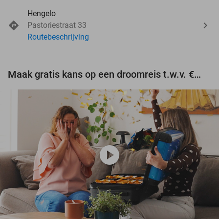
Hengelo
Pastoriestraat 33
Routebeschrijving
Maak gratis kans op een droomreis t.w.v. €3.000!
play_circle