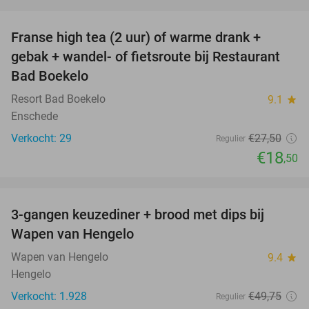
favorite_border
Franse high tea (2 uur) of warme drank +
33%
gebak + wandel- of fietsroute bij Restaurant
Bad Boekelo
Resort Bad Boekelo
9.1
star
Enschede
Verkocht: 29
€27
,50
Regulier
€18
,50
favorite_border
3-gangen keuzediner + brood met dips bij
44%
Wapen van Hengelo
Wapen van Hengelo
9.4
star
Hengelo
Verkocht: 1.928
€49
,75
Regulier