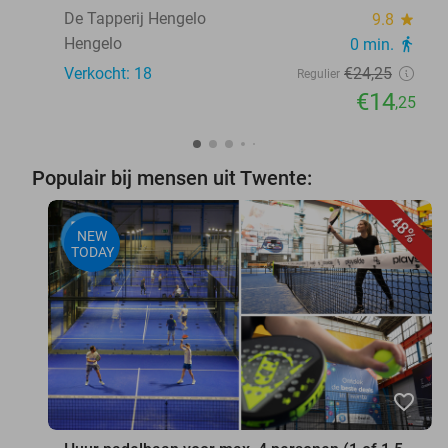
De Tapperij Hengelo
9.8
star
Hengelo
0 min.
directions_walk
Verkocht: 18
€24
,25
Regulier
€14
,25
Populair bij mensen uit Twente:
48%
NEW
TODAY
favorite_border