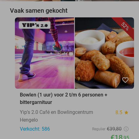
Vaak samen gekocht
52%
favorite_border
Bowlen (1 uur) voor 2 t/m 6 personen +
bittergarnituur
Yip's 2.0 Café en Bowlingcentrum
8.5
star
Hengelo
Verkocht: 586
€39
,80
Regulier
€18
,95