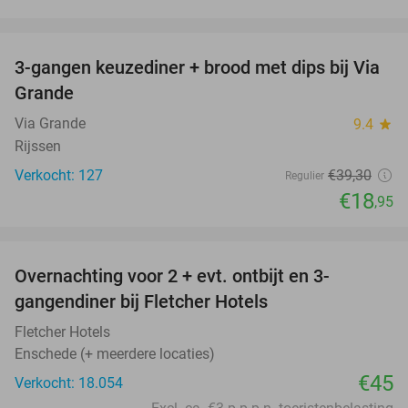
favorite_border
3-gangen keuzediner + brood met dips bij Via
52%
Grande
Via Grande
9.4
star
Rijssen
Verkocht: 127
€39
,30
Regulier
€18
,95
favorite_border
Overnachting voor 2 + evt. ontbijt en 3-
gangendiner bij Fletcher Hotels
Fletcher Hotels
Enschede (+ meerdere locaties)
€45
Verkocht: 18.054