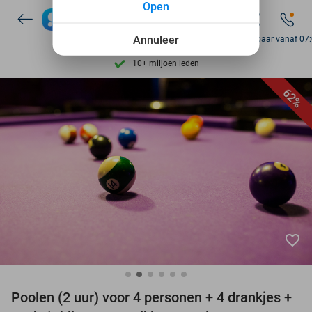
Open
Ontdek 15.000+ deals
7 dagen per week beschikbaar
Annuleer
Bereikbaar vanaf 07
10+ miljoen leden
9,4
op basis van
205.978 reviews
62%
Ontdek 15.000+ deals
7 dagen per week beschikbaar
10+ miljoen leden
favorite_border
Poolen (2 uur) voor 4 personen + 4 drankjes +