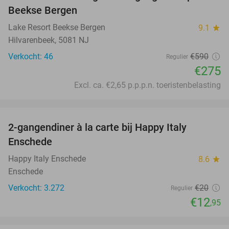
Beekse Bergen
Lake Resort Beekse Bergen
9.1
star
Hilvarenbeek, 5081 NJ
Verkocht: 46
€590
Regulier
€275
Excl. ca. €2,65 p.p.p.n. toeristenbelasting
favorite_border
2-gangendiner à la carte bij Happy Italy
35%
Enschede
Happy Italy Enschede
8.6
star
Enschede
Verkocht: 3.272
€20
Regulier
€12
,95