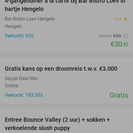
4-gangendiner à la carte bij Bar Bistro Loev in
49%
hartje Hengelo
Bar Bistro Loev Hengelo
9.9
star
Hengelo
Verkocht: 605
€60
Regulier
€30
,50
favorite_border
Gratis kans op een droomreis t.w.v. €3.000
Social Deal Win
Online
Gratis
Verkocht: 183.503
favorite_border
Entree Bounce Valley (2 uur) + sokken +
41%
verkoelende slush puppy