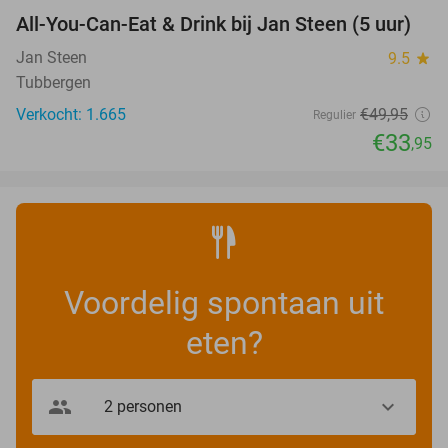
All-You-Can-Eat & Drink bij Jan Steen (5 uur)
32%
Jan Steen
9.5
star
Tubbergen
Verkocht: 1.665
€49
,95
Regulier
€33
,95
Voordelig spontaan uit
eten?