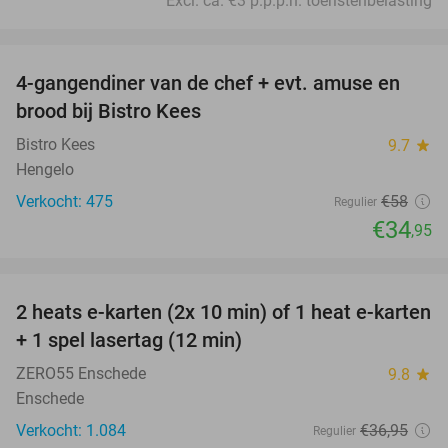
Excl. ca. €3 p.p.p.n. toeristenbelasting
favorite_border
4-gangendiner van de chef + evt. amuse en
40%
brood bij Bistro Kees
Bistro Kees
9.7
star
Hengelo
Verkocht: 475
€58
Regulier
€34
,95
favorite_border
2 heats e-karten (2x 10 min) of 1 heat e-karten
32%
+ 1 spel lasertag (12 min)
ZERO55 Enschede
9.8
star
Enschede
Verkocht: 1.084
€36
,95
Regulier