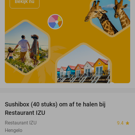
Bekijk nu
favorite_border
Sushibox (40 stuks) om af te halen bij
54%
Restaurant IZU
Restaurant IZU
9.4
star
Hengelo