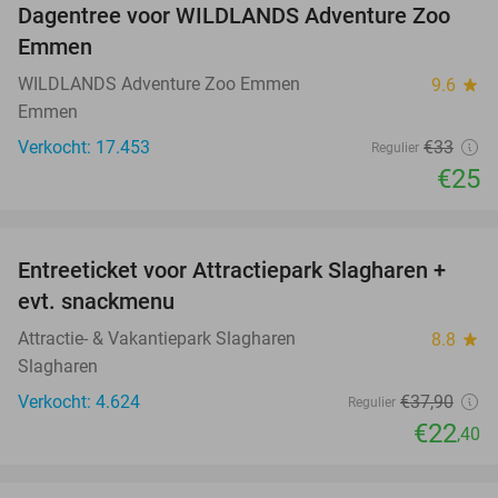
Dagentree voor WILDLANDS Adventure Zoo
24%
Emmen
WILDLANDS Adventure Zoo Emmen
9.6
star
Emmen
Verkocht: 17.453
€33
Regulier
€25
favorite_border
Entreeticket voor Attractiepark Slagharen +
41%
evt. snackmenu
Attractie- & Vakantiepark Slagharen
8.8
star
Slagharen
Verkocht: 4.624
€37
,90
Regulier
€22
,40
favorite_border