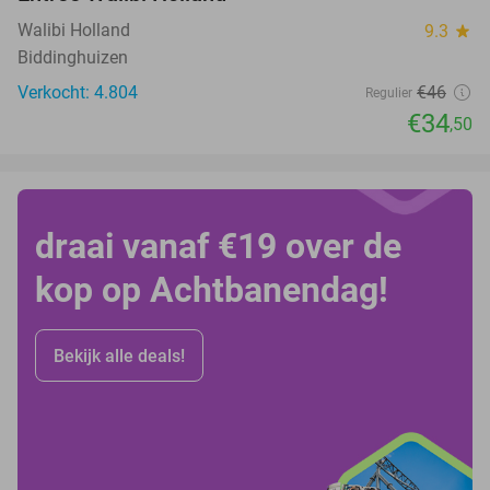
25%
Walibi Holland
9.3
star
Biddinghuizen
Verkocht: 4.804
€46
Regulier
€34
,50
draai vanaf €19 over de
kop op Achtbanendag!
Bekijk alle deals!