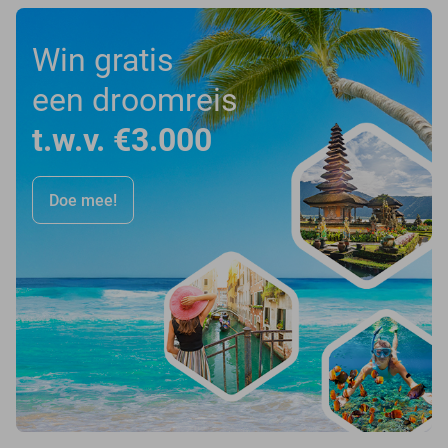
Win gratis
een droomreis
t.w.v. €3.000
Doe mee!