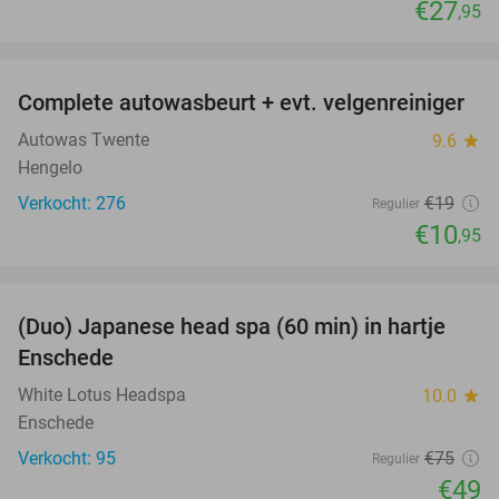
€27
,95
favorite_border
Complete autowasbeurt + evt. velgenreiniger
42%
Autowas Twente
9.6
star
Hengelo
Verkocht: 276
€19
Regulier
€10
,95
favorite_border
(Duo) Japanese head spa (60 min) in hartje
35%
Enschede
White Lotus Headspa
10.0
star
Enschede
Verkocht: 95
€75
Regulier
€49