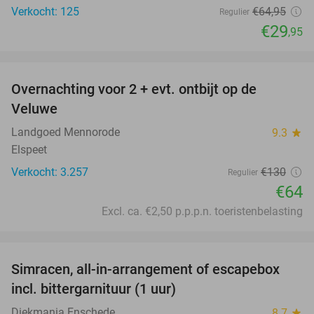
Verkocht: 125
€64
,95
Regulier
€29
,95
favorite_border
Overnachting voor 2 + evt. ontbijt op de
51%
Veluwe
Landgoed Mennorode
9.3
star
Elspeet
Verkocht: 3.257
€130
Regulier
€64
Excl. ca. €2,50 p.p.p.n. toeristenbelasting
favorite_border
Simracen, all-in-arrangement of escapebox
50%
incl. bittergarnituur (1 uur)
Diekmania Enschede
8.7
star