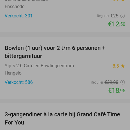
Enschede
Verkocht: 301
€25
Regulier
€12
,50
favorite_border
Bowlen (1 uur) voor 2 t/m 6 personen +
52%
bittergarnituur
Yip´s 2.0 Café en Bowlingcentrum
8.5
star
Hengelo
Verkocht: 586
€39
,80
Regulier
€18
,95
favorite_border
3-gangendiner à la carte bij Grand Café Time
32%
For You