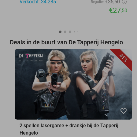
Verkocht: 34.285
€35
,50
Regulier
€27
,50
Deals in de buurt van De Tapperij Hengelo
41%
favorite_border
2 spellen lasergame + drankje bij de Tapperij
Hengelo