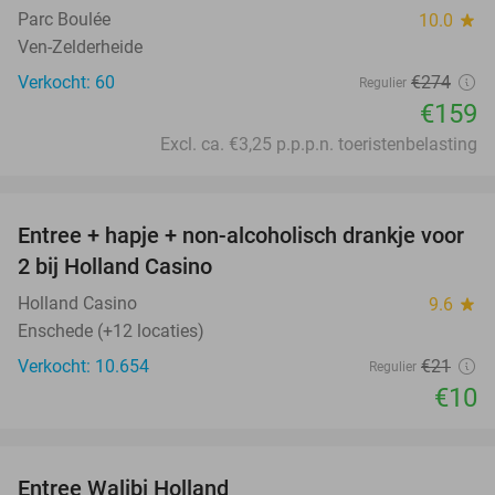
Parc Boulée
10.0
star
Ven-Zelderheide
Verkocht: 60
€274
Regulier
€159
Excl. ca. €3,25 p.p.p.n. toeristenbelasting
favorite_border
Entree + hapje + non-alcoholisch drankje voor
52%
2 bij Holland Casino
Holland Casino
9.6
star
Enschede (+12 locaties)
Verkocht: 10.654
€21
Regulier
€10
favorite_border
Entree Walibi Holland