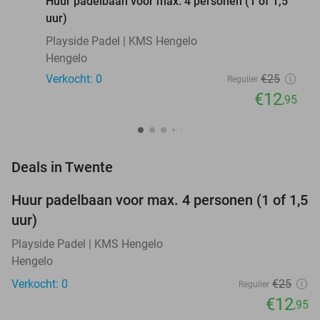
Huur padelbaan voor max. 4 personen (1 of 1,5
uur)
Playside Padel | KMS Hengelo
Hengelo
Verkocht: 0
€25
Regulier
€12
,95
favorite_border
Deals in Twente
Huur padelbaan voor max. 4 personen (1 of 1,5
48%
NEW
uur)
TODAY
Playside Padel | KMS Hengelo
Hengelo
Verkocht: 0
€25
Regulier
€12
,95