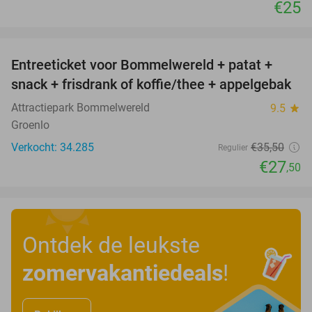
€25
favorite_border
Entreeticket voor Bommelwereld + patat +
23%
snack + frisdrank of koffie/thee + appelgebak
Attractiepark Bommelwereld
9.5
star
Groenlo
Verkocht: 34.285
€35
,50
Regulier
€27
,50
Ontdek de leukste
zomervakantiedeals
!