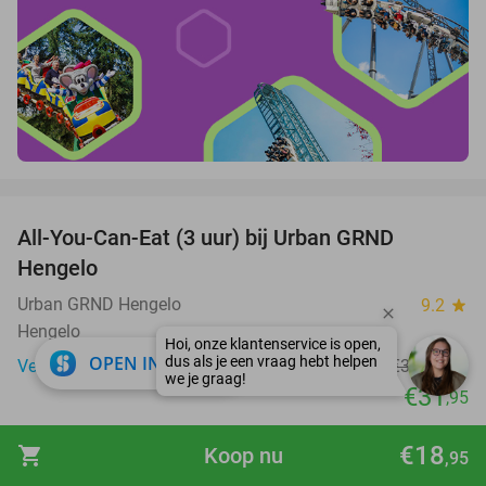
favorite_border
All-You-Can-Eat (3 uur) bij Urban GRND
18%
Hengelo
Urban GRND Hengelo
9.2
star
Hengelo
close
OPEN IN APP
Verkocht: 712
€38
,95
Regulier
€31
,95
favorite_border
€18
shopping_cart
Koop nu
,95