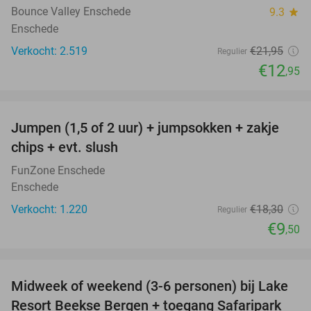
Bounce Valley Enschede
9.3
star
Enschede
Verkocht: 2.519
€21
,95
Regulier
€12
,95
favorite_border
Jumpen (1,5 of 2 uur) + jumpsokken + zakje
48%
chips + evt. slush
FunZone Enschede
Enschede
Verkocht: 1.220
€18
,30
Regulier
€9
,50
favorite_border
Midweek of weekend (3-6 personen) bij Lake
53%
Resort Beekse Bergen + toegang Safaripark