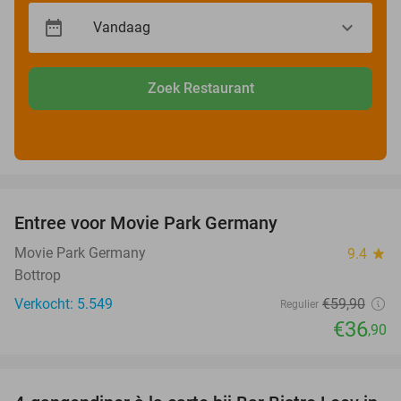
Zoek Restaurant
favorite_border
Entree voor Movie Park Germany
38%
Movie Park Germany
9.4
star
Bottrop
Verkocht: 5.549
€59
,90
Regulier
€36
,90
favorite_border