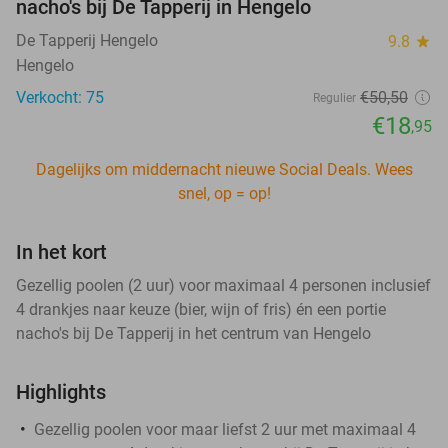
nacho's bij De Tapperij in Hengelo
De Tapperij Hengelo
9.8
star
Hengelo
Verkocht: 75
€50
,50
Regulier
€18
,95
Dagelijks om middernacht nieuwe Social Deals. Wees
snel, op = op!
In het kort
Gezellig poolen (2 uur) voor maximaal 4 personen inclusief
4 drankjes naar keuze (bier, wijn of fris) én een portie
nacho's bij De Tapperij in het centrum van Hengelo
Highlights
Gezellig poolen voor maar liefst 2 uur met maximaal 4