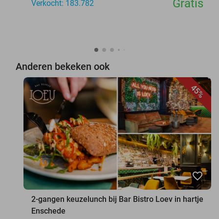
Gratis
Verkocht: 183.782
Anderen bekeken ook
45%
favorite_border
2-gangen keuzelunch bij Bar Bistro Loev in hartje
Enschede