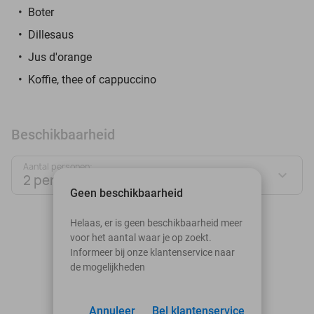
Boter
Dillesaus
Jus d'orange
Koffie, thee of cappuccino
Beschikbaarheid
Aantal personen:
2 personen
Geen beschikbaarheid
augustus 2026
Helaas, er is geen beschikbaarheid meer
voor het aantal waar je op zoekt.
Ma
Di
Wo
Do
Vr
Za
Zo
Informeer bij onze klantenservice naar
de mogelijkheden
1
2
3
Annuleer
4
5
Bel klantenservice
6
7
8
9