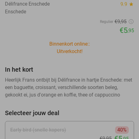
Délifrance Enschede
9.9
star
Enschede
€9
,95
Regulier
€5
,95
Binnenkort online::
Uitverkocht!
In het kort
Heerlijk Frans ontbijt bij Délifrance in hartje Enschede: met
een baguette, croissant, verschillende soorten beleg,
gekookt ei, jus d'orange en koffie, thee of cappuccino
Selecteer jouw deal
Early bird (snelle kopers)
40%
€5
€9
,95
,95