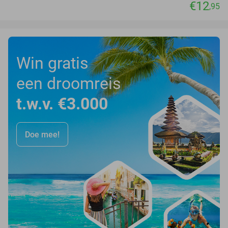
€12
,95
Win gratis
een droomreis
t.w.v. €3.000
Doe mee!