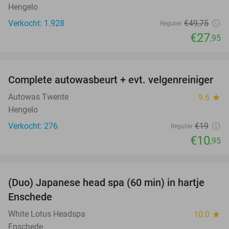
Hengelo
Verkocht: 1.928
€49
,75
Regulier
€27
,95
favorite_border
Complete autowasbeurt + evt. velgenreiniger
42%
Autowas Twente
9.6
star
Hengelo
Verkocht: 276
€19
Regulier
€10
,95
favorite_border
(Duo) Japanese head spa (60 min) in hartje
35%
Enschede
White Lotus Headspa
10.0
star
Enschede