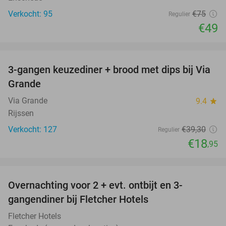
Verkocht: 95
€75
Regulier
€49
favorite_border
3-gangen keuzediner + brood met dips bij Via
52%
Grande
Via Grande
9.4
star
Rijssen
Verkocht: 127
€39
,30
Regulier
€18
,95
favorite_border
Overnachting voor 2 + evt. ontbijt en 3-
gangendiner bij Fletcher Hotels
Fletcher Hotels