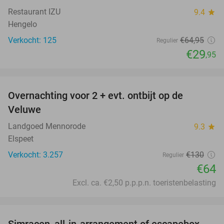
Restaurant IZU
9.4
star
Hengelo
Verkocht: 125
€64
,95
Regulier
€29
,95
favorite_border
Overnachting voor 2 + evt. ontbijt op de
51%
Veluwe
Landgoed Mennorode
9.3
star
Elspeet
Verkocht: 3.257
€130
Regulier
€64
Excl. ca. €2,50 p.p.p.n. toeristenbelasting
favorite_border