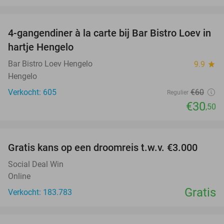
favorite_border
4-gangendiner à la carte bij Bar Bistro Loev in
49%
hartje Hengelo
Bar Bistro Loev Hengelo
9.9
star
Hengelo
Verkocht: 605
€60
Regulier
€30
,50
favorite_border
Gratis kans op een droomreis t.w.v. €3.000
Social Deal Win
Online
Gratis
Verkocht: 183.783
favorite_border