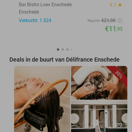
Bar Bistro Loev Enschede
9.7
star
Enschede
Verkocht: 1.524
€21
,90
Regulier
€11
,95
Deals in de buurt van Délifrance Enschede
35%
favorite_border