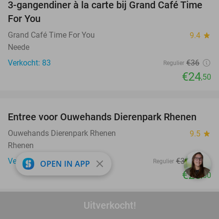
3-gangendiner à la carte bij Grand Café Time
32%
For You
Grand Café Time For You
9.4
star
Neede
Verkocht: 83
€36
Regulier
€24
,50
favorite_border
Entree voor Ouwehands Dierenpark Rhenen
19%
Ouwehands Dierenpark Rhenen
9.5
star
Rhenen
Verkocht: 3.136
€31
,50
close
Regulier
OPEN IN APP
€25
,50
favorite_border
Uitverkocht!
Overnachting(en) voor 2 + ontbijt + evt. late
42%