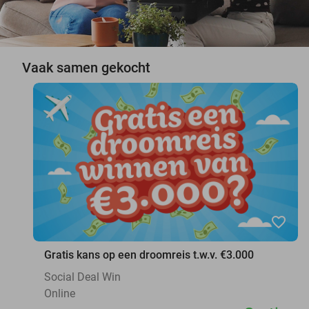
Vaak samen gekocht
favorite_border
Gratis kans op een droomreis t.w.v. €3.000
Social Deal Win
Online