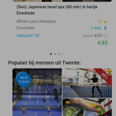
(Duo) Japanese head spa (60 min) in hartje
Enschede
White Lotus Headspa
10
star
Enschede
1 min.
directions_walk
Verkocht: 95
€75
Regulier
€49
Populair bij mensen uit Twente:
48%
NEW
TODAY