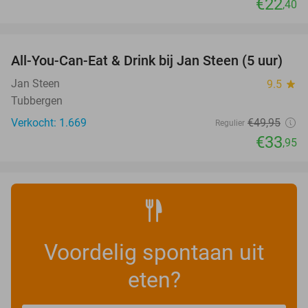
€22
,40
favorite_border
All-You-Can-Eat & Drink bij Jan Steen (5 uur)
32%
Jan Steen
9.5
star
Tubbergen
Verkocht: 1.669
€49
,95
Regulier
€33
,95
Voordelig spontaan uit
eten?