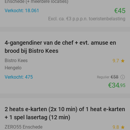
Enschede (+ meerdere locaties)
€45
Verkocht: 18.061
Excl. ca. €3 p.p.p.n. toeristenbelasting
favorite_border
4-gangendiner van de chef + evt. amuse en
40%
brood bij Bistro Kees
Bistro Kees
9.7
star
Hengelo
Verkocht: 475
€58
Regulier
€34
,95
favorite_border
2 heats e-karten (2x 10 min) of 1 heat e-karten
32%
+ 1 spel lasertag (12 min)
ZERO55 Enschede
9.8
star