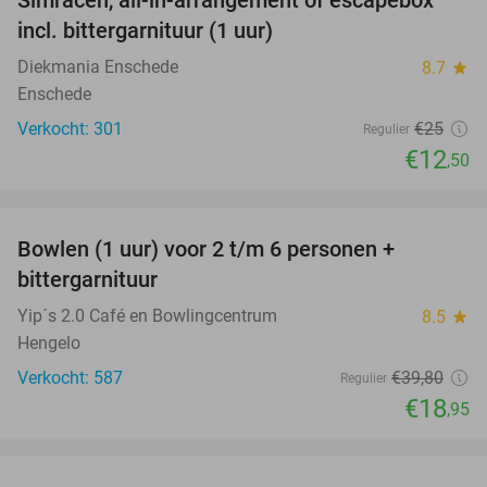
Simracen, all-in-arrangement of escapebox
50%
incl. bittergarnituur (1 uur)
Diekmania Enschede
8.7
star
Enschede
Verkocht: 301
€25
Regulier
€12
,50
favorite_border
Bowlen (1 uur) voor 2 t/m 6 personen +
52%
bittergarnituur
Yip´s 2.0 Café en Bowlingcentrum
8.5
star
Hengelo
Verkocht: 587
€39
,80
Regulier
€18
,95
favorite_border