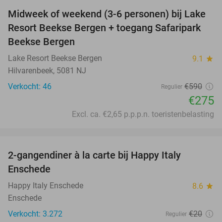
Midweek of weekend (3-6 personen) bij Lake
53%
Resort Beekse Bergen + toegang Safaripark
Beekse Bergen
Lake Resort Beekse Bergen
9.1
star
Hilvarenbeek, 5081 NJ
Verkocht: 46
€590
Regulier
€275
Excl. ca. €2,65 p.p.p.n. toeristenbelasting
favorite_border
2-gangendiner à la carte bij Happy Italy
35%
Enschede
Happy Italy Enschede
8.6
star
Enschede
Verkocht: 3.272
€20
Regulier