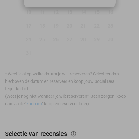
10
11
12
13
14
15
16
17
18
19
20
21
22
23
24
25
26
27
28
29
30
31
*
Weet je al op welke datum je wilt reserveren? Selecteer dan
hierboven de datum en reserveer en koop jouw Social Deal
tegelijkertijd.
(Weet je nog niet wanneer je wilt reserveren? Geen zorgen: koop
dan via de ‘
koop nu
’-knop én reserveer later)
Selectie van recensies
info_outlined