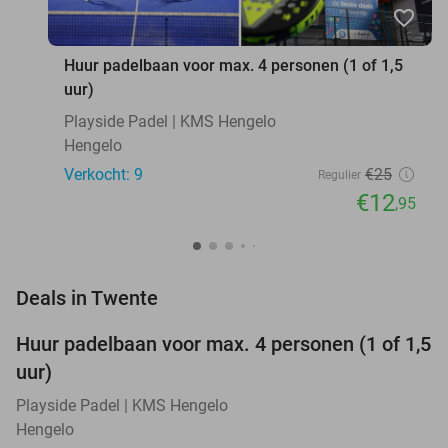
favorite_border
Huur padelbaan voor max. 4 personen (1 of 1,5
uur)
Playside Padel | KMS Hengelo
Hengelo
Verkocht: 9
€25
Regulier
€12
,95
favorite_border
Deals in Twente
Huur padelbaan voor max. 4 personen (1 of 1,5
48%
NEW
uur)
TODAY
Playside Padel | KMS Hengelo
Hengelo