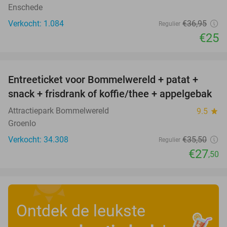
Enschede
Verkocht: 1.084
€36
,95
Regulier
€25
favorite_border
Entreeticket voor Bommelwereld + patat +
23%
snack + frisdrank of koffie/thee + appelgebak
Attractiepark Bommelwereld
9.5
star
Groenlo
Verkocht: 34.308
€35
,50
Regulier
€27
,50
Ontdek de leukste