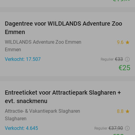
favorite_border
Dagentree voor WILDLANDS Adventure Zoo
24%
Emmen
WILDLANDS Adventure Zoo Emmen
9.6
star
Emmen
Verkocht: 17.507
€33
Regulier
€25
favorite_border
Entreeticket voor Attractiepark Slagharen +
41%
evt. snackmenu
Attractie- & Vakantiepark Slagharen
8.8
star
Slagharen
Verkocht: 4.645
€37
,90
Regulier