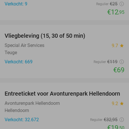
Verkocht: 9
€25
Regulier
€12
,95
favorite_border
Vliegbeleving (15, 30 of 50 min)
42%
Special Air Services
9.7
star
Teuge
Verkocht: 669
€119
Regulier
€69
favorite_border
Entreeticket voor Avonturenpark Hellendoorn
41%
Avonturenpark Hellendoorn
9.2
star
Hellendoorn
Verkocht: 32.672
€32
,95
Regulier
€19
,50