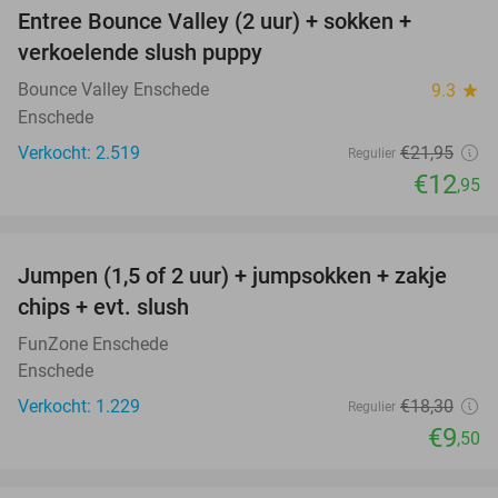
Entree Bounce Valley (2 uur) + sokken +
41%
verkoelende slush puppy
Bounce Valley Enschede
9.3
star
Enschede
Verkocht: 2.519
€21
,95
Regulier
€12
,95
favorite_border
Jumpen (1,5 of 2 uur) + jumpsokken + zakje
48%
chips + evt. slush
FunZone Enschede
Enschede
Verkocht: 1.229
€18
,30
Regulier
€9
,50
favorite_border