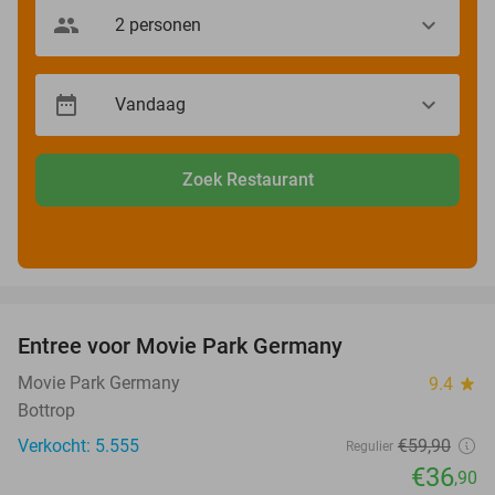
Zoek Restaurant
favorite_border
Entree voor Movie Park Germany
38%
Movie Park Germany
9.4
star
Bottrop
Verkocht: 5.555
€59
,90
Regulier
€36
,90