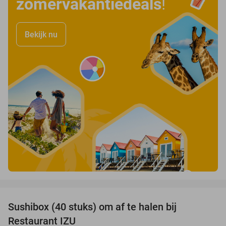
zomervakantiedeals
!
Bekijk nu
favorite_border
Sushibox (40 stuks) om af te halen bij
54%
Restaurant IZU