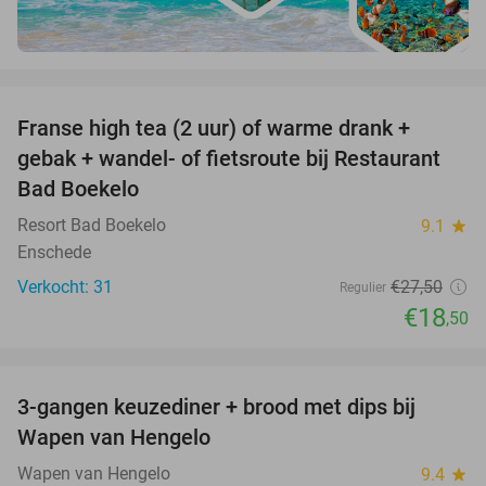
favorite_border
Franse high tea (2 uur) of warme drank +
33%
gebak + wandel- of fietsroute bij Restaurant
Bad Boekelo
Resort Bad Boekelo
9.1
star
Enschede
Verkocht: 31
€27
,50
Regulier
€18
,50
favorite_border
3-gangen keuzediner + brood met dips bij
44%
Wapen van Hengelo
Wapen van Hengelo
9.4
star