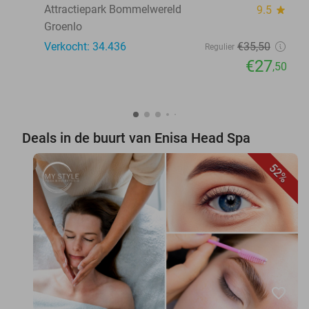
Attractiepark Bommelwereld
9.5
star
Groenlo
Verkocht: 34.436
€35
,50
Regulier
€27
,50
Deals in de buurt van Enisa Head Spa
52%
favorite_border