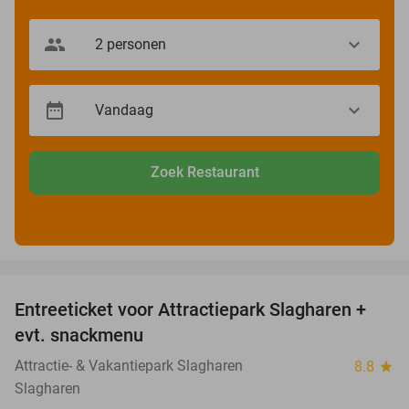
Zoek Restaurant
favorite_border
Entreeticket voor Attractiepark Slagharen +
41%
evt. snackmenu
Attractie- & Vakantiepark Slagharen
8.8
star
Slagharen