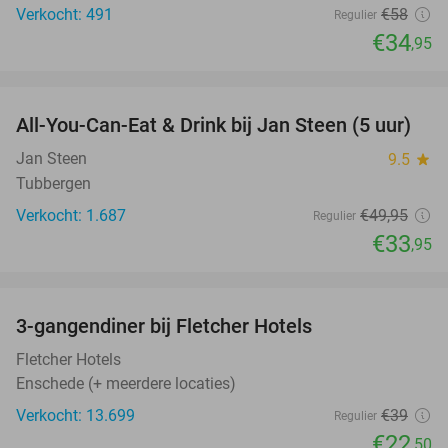
Verkocht: 491
€58
Regulier
€34
,95
favorite_border
All-You-Can-Eat & Drink bij Jan Steen (5 uur)
32%
Jan Steen
9.5
star
Tubbergen
Verkocht: 1.687
€49
,95
Regulier
€33
,95
favorite_border
3-gangendiner bij Fletcher Hotels
42%
Fletcher Hotels
Enschede (+ meerdere locaties)
Verkocht: 13.699
€39
Regulier
€22
,50