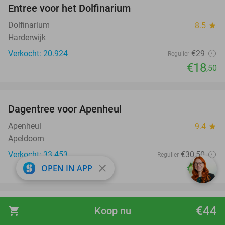
Entree voor het Dolfinarium
36%
Dolfinarium
8.5
star
Harderwijk
Verkocht: 20.924
€29
Regulier
€18
,50
favorite_border
Dagentree voor Apenheul
36%
Apenheul
9.4
star
Apeldoorn
Verkocht: 33.453
€30
,50
Regulier
€19
close
OPEN IN APP
,50
favorite_border
€44
Entree zwemparadijs + friet met snack en saus
shopping_cart
Koop nu
20%
of luxe broodje