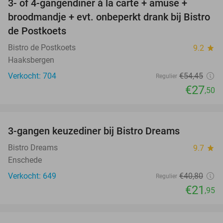
3- of 4-gangendiner à la carte + amuse +
49%
broodmandje + evt. onbeperkt drank bij Bistro
de Postkoets
Bistro de Postkoets
9.2
star
Haaksbergen
Verkocht: 704
€54
,45
Regulier
€27
,50
favorite_border
3-gangen keuzediner bij Bistro Dreams
46%
Bistro Dreams
9.7
star
Enschede
Verkocht: 649
€40
,80
Regulier
€21
,95
favorite_border