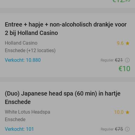
favorite_border
Entree + hapje + non-alcoholisch drankje voor
52%
2 bij Holland Casino
Holland Casino
9.6
star
Enschede (+12 locaties)
Verkocht: 10.880
€21
Regulier
€10
favorite_border
(Duo) Japanese head spa (60 min) in hartje
35%
Enschede
White Lotus Headspa
10.0
star
Enschede
Verkocht: 101
€75
Regulier