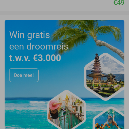
€49
Win gratis
een droomreis
t.w.v. €3.000
Doe mee!