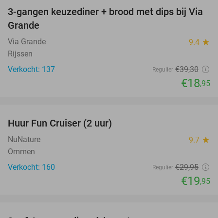
3-gangen keuzediner + brood met dips bij Via
52%
Grande
Via Grande
9.4
star
Rijssen
Verkocht: 137
€39
,30
Regulier
€18
,95
favorite_border
Huur Fun Cruiser (2 uur)
33%
NuNature
9.7
star
Ommen
Verkocht: 160
€29
,95
Regulier
€19
,95
favorite_border