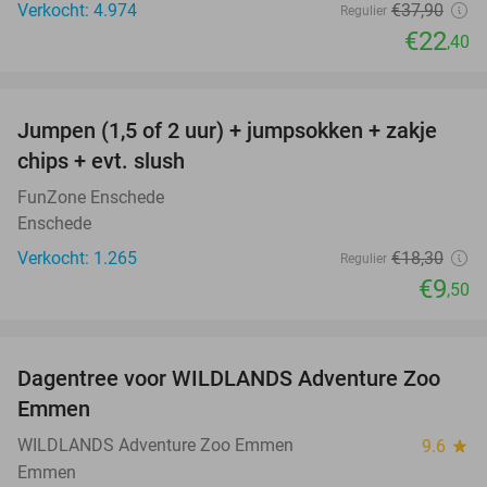
Verkocht: 4.974
€37
,90
Regulier
€22
,40
favorite_border
Jumpen (1,5 of 2 uur) + jumpsokken + zakje
48%
chips + evt. slush
FunZone Enschede
Enschede
Verkocht: 1.265
€18
,30
Regulier
€9
,50
favorite_border
Dagentree voor WILDLANDS Adventure Zoo
24%
Emmen
WILDLANDS Adventure Zoo Emmen
9.6
star
Emmen