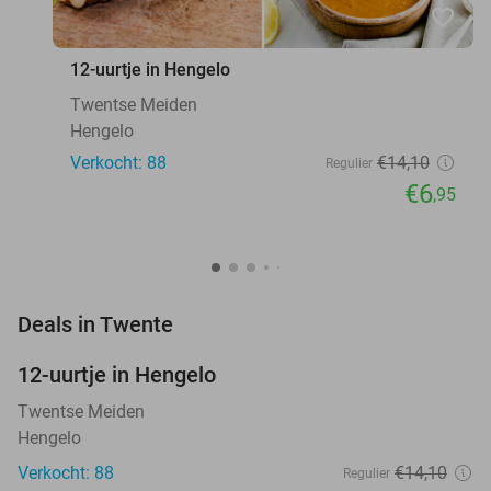
favorite_border
12-uurtje in Hengelo
Twentse Meiden
Hengelo
Verkocht: 88
€14
,10
Regulier
€6
,95
favorite_border
Deals in Twente
12-uurtje in Hengelo
51%
NEW
TODAY
Twentse Meiden
Hengelo
Verkocht: 88
€14
,10
Regulier