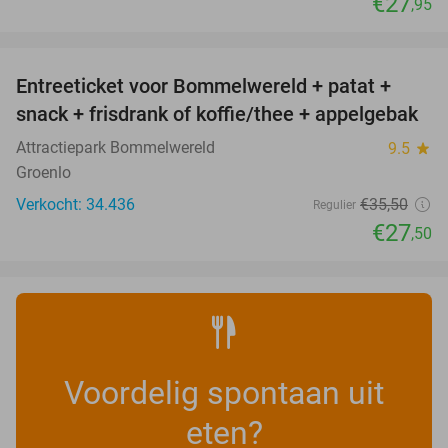
€27
,95
favorite_border
Entreeticket voor Bommelwereld + patat +
23%
snack + frisdrank of koffie/thee + appelgebak
Attractiepark Bommelwereld
9.5
star
Groenlo
Verkocht: 34.436
€35
,50
Regulier
€27
,50
Voordelig spontaan uit
eten?