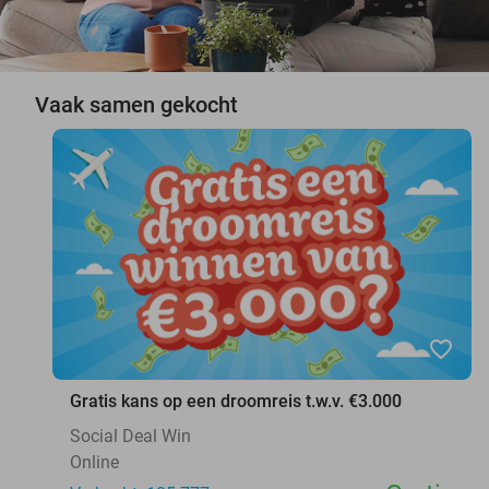
Vaak samen gekocht
favorite_border
Gratis kans op een droomreis t.w.v. €3.000
Social Deal Win
Online