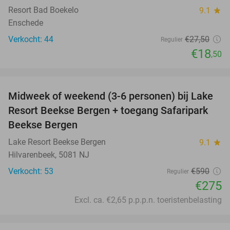
Resort Bad Boekelo
9.1
star
Enschede
Verkocht: 44
€27
,50
Regulier
€18
,50
favorite_border
Midweek of weekend (3-6 personen) bij Lake
53%
Resort Beekse Bergen + toegang Safaripark
Beekse Bergen
Lake Resort Beekse Bergen
9.1
star
Hilvarenbeek, 5081 NJ
Verkocht: 53
€590
Regulier
€275
Excl. ca. €2,65 p.p.p.n. toeristenbelasting
favorite_border