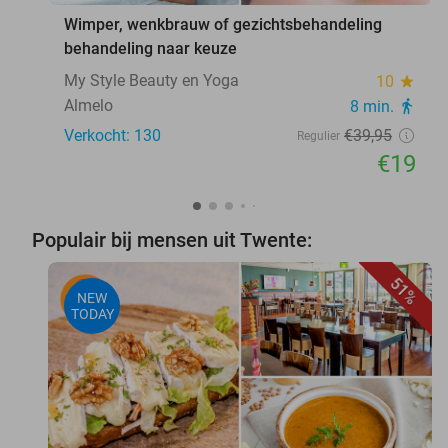
Wimper, wenkbrauw of gezichtsbehandeling
behandeling naar keuze
My Style Beauty en Yoga
10
star
Almelo
8 min.
directions_walk
Verkocht: 130
€39
,95
Regulier
€19
Populair bij mensen uit Twente:
51%
NEW
TODAY