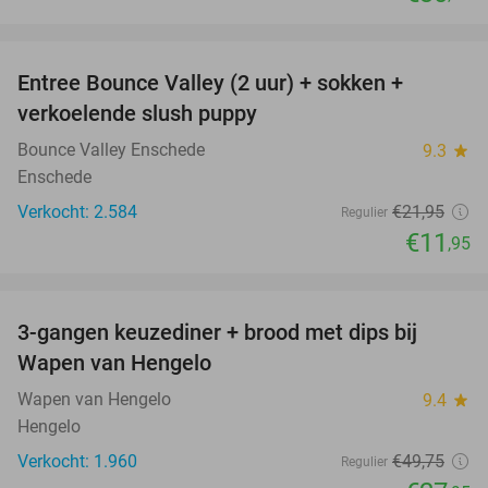
favorite_border
Entree Bounce Valley (2 uur) + sokken +
46%
verkoelende slush puppy
Bounce Valley Enschede
9.3
star
Enschede
Verkocht: 2.584
€21
,95
Regulier
€11
,95
favorite_border
3-gangen keuzediner + brood met dips bij
44%
Wapen van Hengelo
Wapen van Hengelo
9.4
star
Hengelo
Verkocht: 1.960
€49
,75
Regulier