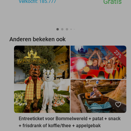
Gratis
Verkocht: 185.777
Anderen bekeken ook
23%
favorite_border
Entreeticket voor Bommelwereld + patat + snack
+ frisdrank of koffie/thee + appelgebak