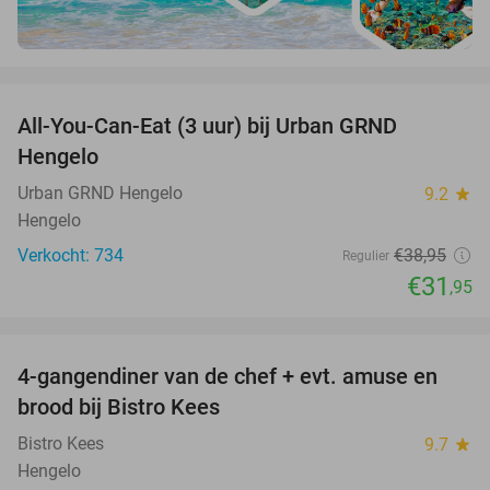
favorite_border
All-You-Can-Eat (3 uur) bij Urban GRND
18%
Hengelo
Urban GRND Hengelo
9.2
star
Hengelo
Verkocht: 734
€38
,95
Regulier
€31
,95
favorite_border
4-gangendiner van de chef + evt. amuse en
40%
brood bij Bistro Kees
Bistro Kees
9.7
star
Hengelo