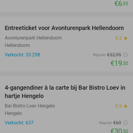
€6
,95
favorite_border
Entreeticket voor Avonturenpark Hellendoorn
41%
Avonturenpark Hellendoorn
9.2
star
Hellendoorn
Verkocht: 33.298
€32
,95
Regulier
€19
,50
favorite_border
4-gangendiner à la carte bij Bar Bistro Loev in
49%
hartje Hengelo
Bar Bistro Loev Hengelo
9.9
star
Hengelo
Verkocht: 637
€60
Regulier
€30
,50