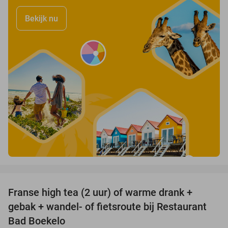
Bekijk nu
favorite_border
Franse high tea (2 uur) of warme drank +
33%
gebak + wandel- of fietsroute bij Restaurant
Bad Boekelo