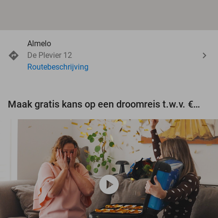
Almelo
De Plevier 12
Routebeschrijving
Maak gratis kans op een droomreis t.w.v. €3.000!
play_circle