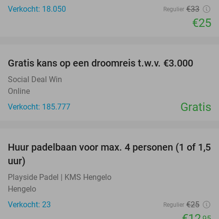
Verkocht: 18.050
€33
Regulier
€25
favorite_border
Gratis kans op een droomreis t.w.v. €3.000
Social Deal Win
Online
Gratis
Verkocht: 185.777
favorite_border
Huur padelbaan voor max. 4 personen (1 of 1,5
48%
uur)
Playside Padel | KMS Hengelo
Hengelo
Verkocht: 23
€25
Regulier
€12
,95