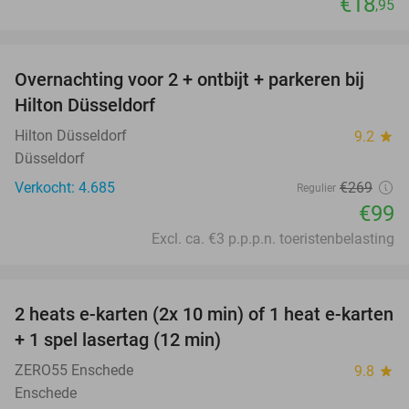
€18
,95
favorite_border
Overnachting voor 2 + ontbijt + parkeren bij
63%
Hilton Düsseldorf
Hilton Düsseldorf
9.2
star
Düsseldorf
Verkocht: 4.685
€269
Regulier
€99
Excl. ca. €3 p.p.p.n. toeristenbelasting
favorite_border
2 heats e-karten (2x 10 min) of 1 heat e-karten
32%
+ 1 spel lasertag (12 min)
ZERO55 Enschede
9.8
star
Enschede