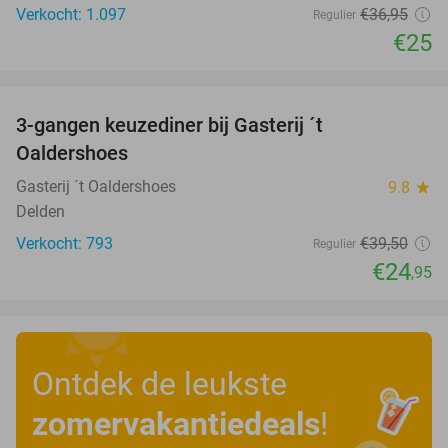
Verkocht: 1.097
€36
,95
Regulier
€25
favorite_border
3-gangen keuzediner bij Gasterij ´t
37%
Oaldershoes
Gasterij ´t Oaldershoes
9.8
star
Delden
Verkocht: 793
€39
,50
Regulier
€24
,95
Ontdek de leukste
zomervakantiedeals
!