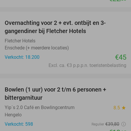
favorite_border
Overnachting voor 2 + evt. ontbijt en 3-
gangendiner bij Fletcher Hotels
Fletcher Hotels
Enschede (+ meerdere locaties)
€45
Verkocht: 18.200
Excl. ca. €3 p.p.p.n. toeristenbelasting
favorite_border
Bowlen (1 uur) voor 2 t/m 6 personen +
52%
bittergarnituur
Yip´s 2.0 Café en Bowlingcentrum
8.5
star
Hengelo
Verkocht: 598
€39
,80
Regulier