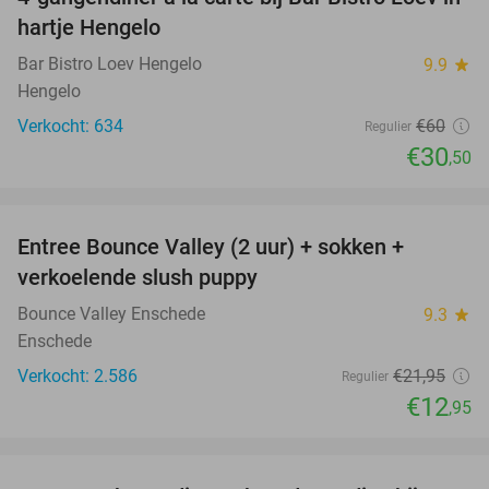
49%
hartje Hengelo
Bar Bistro Loev Hengelo
9.9
star
Hengelo
Verkocht: 634
€60
Regulier
€30
,50
favorite_border
Entree Bounce Valley (2 uur) + sokken +
41%
verkoelende slush puppy
Bounce Valley Enschede
9.3
star
Enschede
Verkocht: 2.586
€21
,95
Regulier
€12
,95
favorite_border