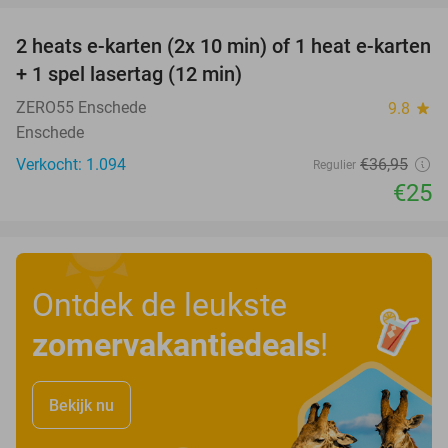
2 heats e-karten (2x 10 min) of 1 heat e-karten
32%
+ 1 spel lasertag (12 min)
ZERO55 Enschede
9.8
star
Enschede
Verkocht: 1.094
€36
,95
Regulier
€25
Ontdek de leukste
zomervakantiedeals
!
Bekijk nu