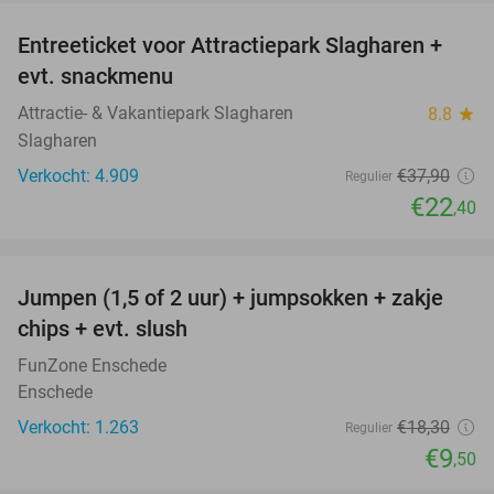
Entreeticket voor Attractiepark Slagharen +
41%
evt. snackmenu
Attractie- & Vakantiepark Slagharen
8.8
star
Slagharen
Verkocht: 4.909
€37
,90
Regulier
€22
,40
favorite_border
Jumpen (1,5 of 2 uur) + jumpsokken + zakje
48%
chips + evt. slush
FunZone Enschede
Enschede
Verkocht: 1.263
€18
,30
Regulier
€9
,50