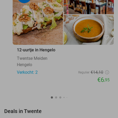
favorite_border
12-uurtje in Hengelo
Twentse Meiden
Hengelo
Verkocht: 2
€14
,10
Regulier
€6
,95
favorite_border
Deals in Twente