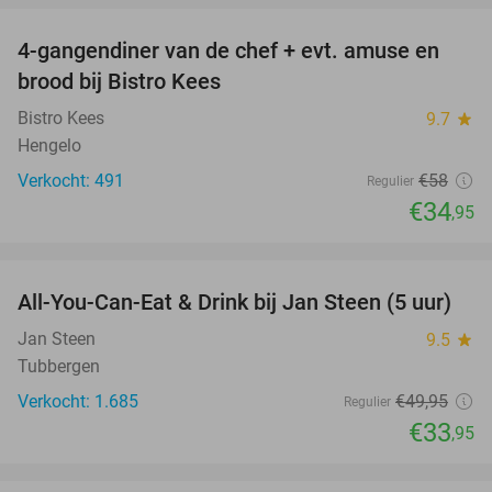
4-gangendiner van de chef + evt. amuse en
40%
brood bij Bistro Kees
Bistro Kees
9.7
star
Hengelo
Verkocht: 491
€58
Regulier
€34
,95
favorite_border
All-You-Can-Eat & Drink bij Jan Steen (5 uur)
32%
Jan Steen
9.5
star
Tubbergen
Verkocht: 1.685
€49
,95
Regulier
€33
,95
favorite_border