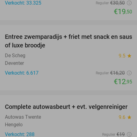
Verkocht: 33.325
€30
,50
Regulier
€19
,50
favorite_border
Entree zwemparadijs + friet met snack en saus
20%
of luxe broodje
De Scheg
9.5
star
Deventer
Verkocht: 6.617
€16
,20
Regulier
€12
,95
favorite_border
Complete autowasbeurt + evt. velgenreiniger
42%
Autowas Twente
9.6
star
Hengelo
Verkocht: 288
€19
Regulier