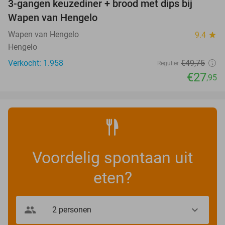
3-gangen keuzediner + brood met dips bij
44%
Wapen van Hengelo
Wapen van Hengelo
9.4
star
Hengelo
Verkocht: 1.958
€49
,75
Regulier
€27
,95
Voordelig spontaan uit
eten?