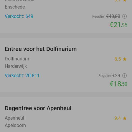
Enschede
Verkocht: 649
€40
,80
Regulier
€21
,95
favorite_border
Entree voor het Dolfinarium
36%
Dolfinarium
8.5
star
Harderwijk
Verkocht: 20.811
€29
Regulier
€18
,50
favorite_border
Dagentree voor Apenheul
36%
Apenheul
9.4
star
Apeldoorn