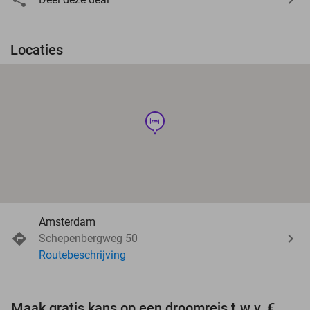
Locaties
hotel
Amsterdam
Schepenbergweg 50
Routebeschrijving
Maak gratis kans op een droomreis t.w.v. €3.000!