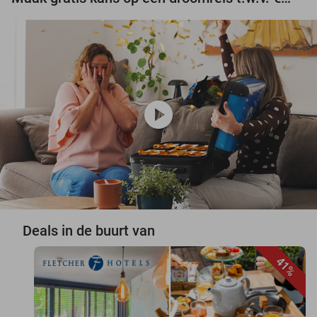
play_circle
Deals in de buurt van
41%