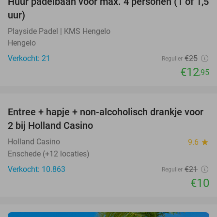
Huur padelbaan voor max. 4 personen (1 of 1,5
48%
uur)
Playside Padel | KMS Hengelo
Hengelo
Verkocht: 21
€25
Regulier
€12
,95
favorite_border
Entree + hapje + non-alcoholisch drankje voor
52%
2 bij Holland Casino
Holland Casino
9.6
star
Enschede (+12 locaties)
Verkocht: 10.863
€21
Regulier
€10