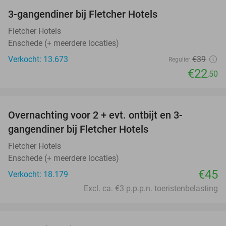
3-gangendiner bij Fletcher Hotels
42%
Fletcher Hotels
Enschede (+ meerdere locaties)
Verkocht: 13.673
€39
Regulier
€22
,50
favorite_border
Overnachting voor 2 + evt. ontbijt en 3-
gangendiner bij Fletcher Hotels
Fletcher Hotels
Enschede (+ meerdere locaties)
€45
Verkocht: 18.179
Excl. ca. €3 p.p.p.n. toeristenbelasting
favorite_border