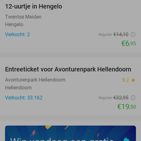
12-uurtje in Hengelo
51%
NEW
TODAY
Twentse Meiden
Hengelo
Verkocht: 2
€14
,10
Regulier
€6
,95
favorite_border
Entreeticket voor Avonturenpark Hellendoorn
41%
Avonturenpark Hellendoorn
9.2
star
Hellendoorn
Verkocht: 33.162
€32
,95
Regulier
€19
,50