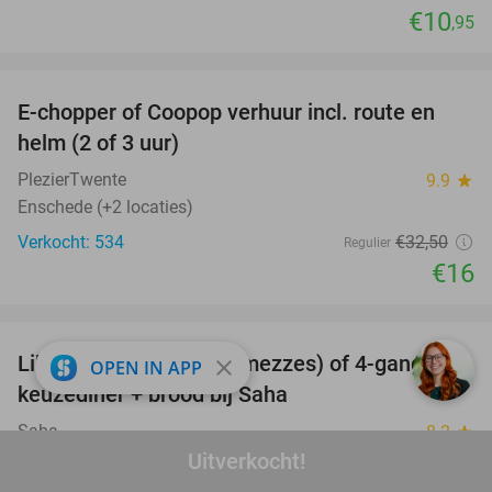
€10
,95
favorite_border
E-chopper of Coopop verhuur incl. route en
51%
helm (2 of 3 uur)
PlezierTwente
9.9
star
Enschede (+2 locaties)
Verkocht: 534
€32
,50
Regulier
€16
favorite_border
Libanese proeverij (11 mezzes) of 4-gangen
50%
close
OPEN IN APP
keuzediner + brood bij Saha
Saha
8.2
star
Uitverkocht!
Hengelo