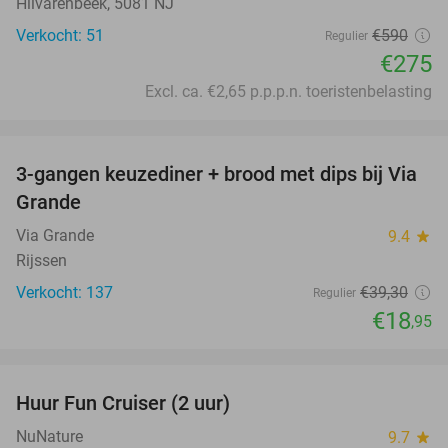
Hilvarenbeek, 5081 NJ
Verkocht: 51
€590
Regulier
€275
Excl. ca. €2,65 p.p.p.n. toeristenbelasting
favorite_border
3-gangen keuzediner + brood met dips bij Via
52%
Grande
Via Grande
9.4
star
Rijssen
Verkocht: 137
€39
,30
Regulier
€18
,95
favorite_border
Huur Fun Cruiser (2 uur)
33%
NuNature
9.7
star