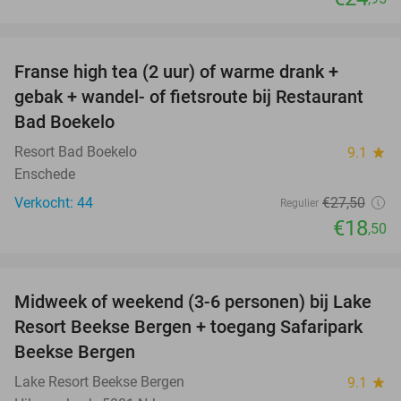
favorite_border
Franse high tea (2 uur) of warme drank +
33%
gebak + wandel- of fietsroute bij Restaurant
Bad Boekelo
Resort Bad Boekelo
9.1
star
Enschede
Verkocht: 44
€27
,50
Regulier
€18
,50
favorite_border
Midweek of weekend (3-6 personen) bij Lake
53%
Resort Beekse Bergen + toegang Safaripark
Beekse Bergen
Lake Resort Beekse Bergen
9.1
star