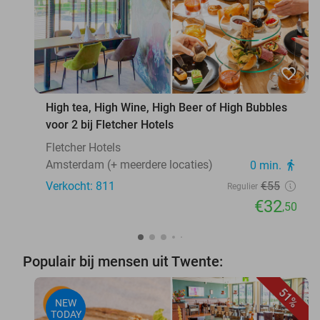
favorite_border
High tea, High Wine, High Beer of High Bubbles
voor 2 bij Fletcher Hotels
Fletcher Hotels
Amsterdam (+ meerdere locaties)
0 min.
directions_walk
Verkocht: 811
€55
Regulier
€32
,50
Populair bij mensen uit Twente:
51%
NEW
TODAY