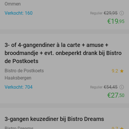
Ommen
Verkocht: 160
€29
,95
Regulier
€19
,95
favorite_border
3- of 4-gangendiner à la carte + amuse +
49%
broodmandje + evt. onbeperkt drank bij Bistro
de Postkoets
Bistro de Postkoets
9.2
star
Haaksbergen
Verkocht: 704
€54
,45
Regulier
€27
,50
favorite_border
3-gangen keuzediner bij Bistro Dreams
46%
Bistro Dreams
9.7
star