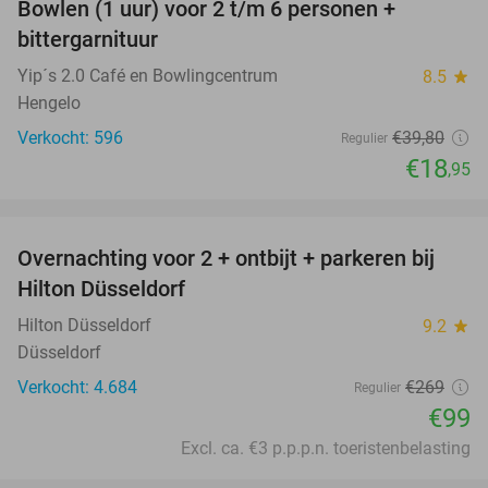
Bowlen (1 uur) voor 2 t/m 6 personen +
52%
bittergarnituur
Yip´s 2.0 Café en Bowlingcentrum
8.5
star
Hengelo
Verkocht: 596
€39
,80
Regulier
€18
,95
favorite_border
Overnachting voor 2 + ontbijt + parkeren bij
63%
Hilton Düsseldorf
Hilton Düsseldorf
9.2
star
Düsseldorf
Verkocht: 4.684
€269
Regulier
€99
Excl. ca. €3 p.p.p.n. toeristenbelasting
favorite_border