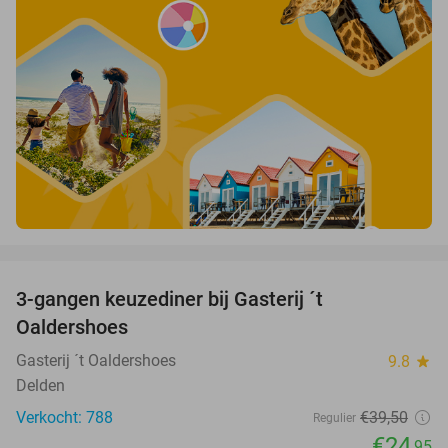
favorite_border
3-gangen keuzediner bij Gasterij ´t
37%
Oaldershoes
Gasterij ´t Oaldershoes
9.8
star
Delden
Verkocht: 788
€39
,50
Regulier
€24
,95