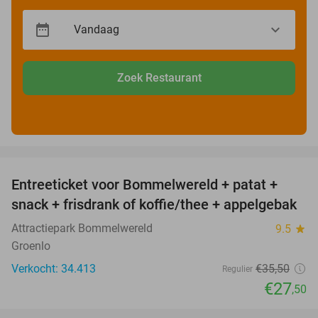
Zoek Restaurant
favorite_border
Entreeticket voor Bommelwereld + patat +
23%
snack + frisdrank of koffie/thee + appelgebak
Attractiepark Bommelwereld
9.5
star
Groenlo
Verkocht: 34.413
€35
,50
Regulier
€27
,50
favorite_border