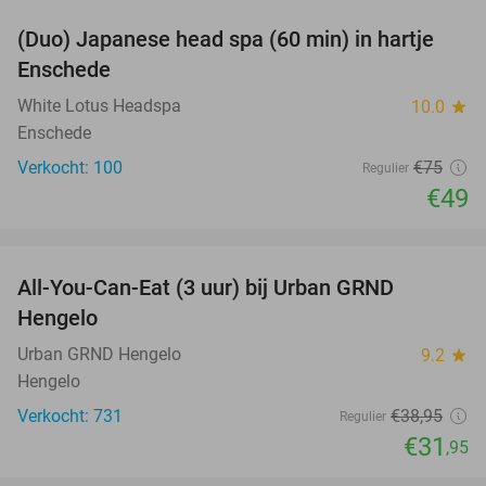
(Duo) Japanese head spa (60 min) in hartje
35%
Enschede
White Lotus Headspa
10.0
star
Enschede
Verkocht: 100
€75
Regulier
€49
favorite_border
All-You-Can-Eat (3 uur) bij Urban GRND
18%
Hengelo
Urban GRND Hengelo
9.2
star
Hengelo
Verkocht: 731
€38
,95
Regulier
€31
,95
favorite_border