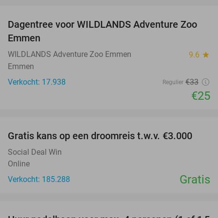
favorite_border
Dagentree voor WILDLANDS Adventure Zoo
24%
Emmen
WILDLANDS Adventure Zoo Emmen
9.6
star
Emmen
Verkocht: 17.938
€33
Regulier
€25
favorite_border
Gratis kans op een droomreis t.w.v. €3.000
Social Deal Win
Online
Gratis
Verkocht: 185.288
favorite_border