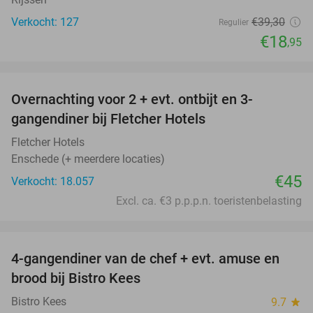
Verkocht: 127
€39
,30
Regulier
€18
,95
favorite_border
Overnachting voor 2 + evt. ontbijt en 3-
gangendiner bij Fletcher Hotels
Fletcher Hotels
Enschede (+ meerdere locaties)
€45
Verkocht: 18.057
Excl. ca. €3 p.p.p.n. toeristenbelasting
favorite_border
4-gangendiner van de chef + evt. amuse en
40%
brood bij Bistro Kees
Bistro Kees
9.7
star