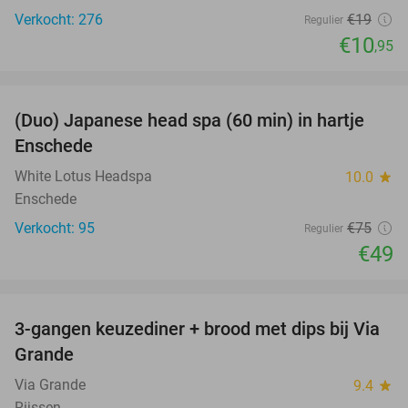
Verkocht: 276
€19
Regulier
€10
,95
favorite_border
(Duo) Japanese head spa (60 min) in hartje
35%
Enschede
White Lotus Headspa
10.0
star
Enschede
Verkocht: 95
€75
Regulier
€49
favorite_border
3-gangen keuzediner + brood met dips bij Via
52%
Grande
Via Grande
9.4
star
Rijssen