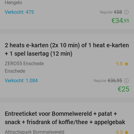
Hengelo
Verkocht: 475
€58
Regulier
€34
,95
favorite_border
2 heats e-karten (2x 10 min) of 1 heat e-karten
32%
+ 1 spel lasertag (12 min)
ZERO55 Enschede
9.8
star
Enschede
Verkocht: 1.084
€36
,95
Regulier
€25
favorite_border
Entreeticket voor Bommelwereld + patat +
23%
snack + frisdrank of koffie/thee + appelgebak
Attractiepark Bommelwereld
9.5
star