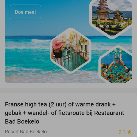
Doe mee!
favorite_border
Franse high tea (2 uur) of warme drank +
33%
gebak + wandel- of fietsroute bij Restaurant
Bad Boekelo
Resort Bad Boekelo
9.1
star