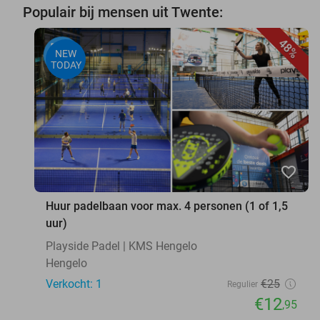
Populair bij mensen uit Twente:
48%
NEW
TODAY
favorite_border
Huur padelbaan voor max. 4 personen (1 of 1,5
uur)
Playside Padel | KMS Hengelo
Hengelo
Verkocht: 1
€25
Regulier
€12
,95