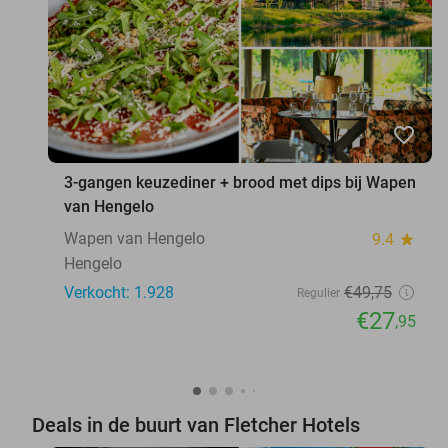
favorite_border
3-gangen keuzediner + brood met dips bij Wapen
van Hengelo
Wapen van Hengelo
9.4
star
Hengelo
Verkocht: 1.928
€49
,75
Regulier
€27
,95
Deals in de buurt van Fletcher Hotels