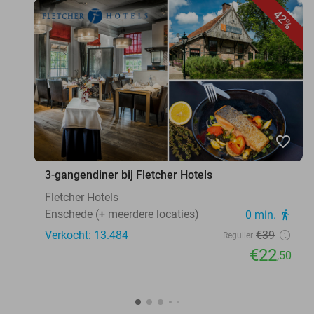
42%
favorite_border
3-gangendiner bij Fletcher Hotels
Fletcher Hotels
Enschede (+ meerdere locaties)
0 min.
directions_walk
Verkocht: 13.484
€39
Regulier
€22
,50