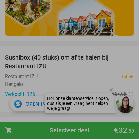
favorite_border
Sushibox (40 stuks) om af te halen bij
54%
Restaurant IZU
Restaurant IZU
9.4
star
Hengelo
Verkocht: 125
€64
,95
Regulier
€29
close
,95
OPEN IN APP
favorite_border
Overnachting voor 2 + evt. ontbijt op de
51%
€32
shopping_cart
Selecteer deal
,50
Veluwe