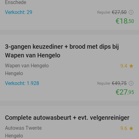
Enschede
Verkocht: 29
€27
,50
Regulier
€18
,50
favorite_border
3-gangen keuzediner + brood met dips bij
44%
Wapen van Hengelo
Wapen van Hengelo
9.4
star
Hengelo
Verkocht: 1.928
€49
,75
Regulier
€27
,95
favorite_border
Complete autowasbeurt + evt. velgenreiniger
42%
Autowas Twente
9.6
star
Hengelo