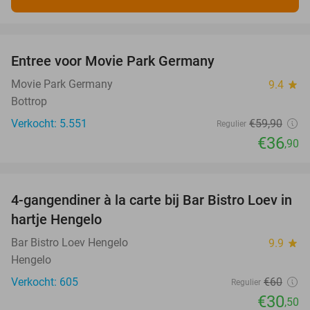
favorite_border
Entree voor Movie Park Germany
38%
Movie Park Germany
9.4
star
Bottrop
Verkocht: 5.551
€59
,90
Regulier
€36
,90
favorite_border
4-gangendiner à la carte bij Bar Bistro Loev in
49%
hartje Hengelo
Bar Bistro Loev Hengelo
9.9
star
Hengelo
Verkocht: 605
€60
Regulier
€30
,50