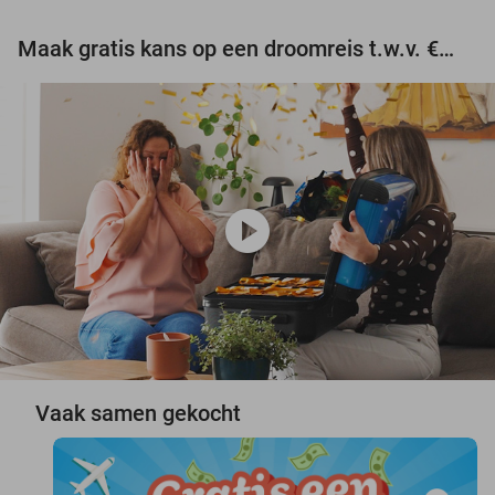
Maak gratis kans op een droomreis t.w.v. €3.000!
play_circle
Vaak samen gekocht