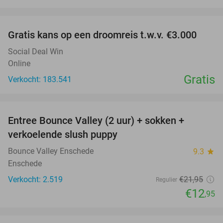
favorite_border
Gratis kans op een droomreis t.w.v. €3.000
Social Deal Win
Online
Gratis
Verkocht: 183.541
favorite_border
Entree Bounce Valley (2 uur) + sokken +
41%
verkoelende slush puppy
Bounce Valley Enschede
9.3
star
Enschede
Verkocht: 2.519
€21
,95
Regulier
€12
,95
favorite_border