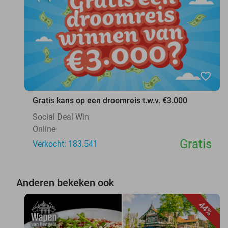
favorite_border
Gratis kans op een droomreis t.w.v. €3.000
Social Deal Win
Online
Gratis
Verkocht: 183.541
Anderen bekeken ook
44%