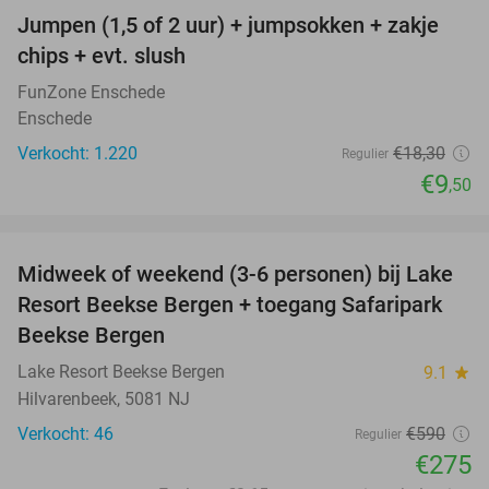
Jumpen (1,5 of 2 uur) + jumpsokken + zakje
48%
chips + evt. slush
FunZone Enschede
Enschede
Verkocht: 1.220
€18
,30
Regulier
€9
,50
favorite_border
Midweek of weekend (3-6 personen) bij Lake
53%
Resort Beekse Bergen + toegang Safaripark
Beekse Bergen
Lake Resort Beekse Bergen
9.1
star
Hilvarenbeek, 5081 NJ
Verkocht: 46
€590
Regulier
€275