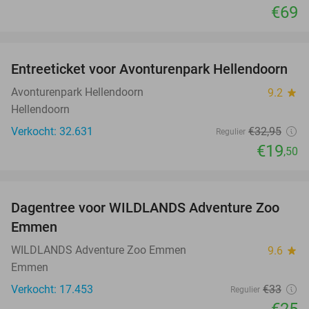
€69
favorite_border
Entreeticket voor Avonturenpark Hellendoorn
41%
Avonturenpark Hellendoorn
9.2
star
Hellendoorn
Verkocht: 32.631
€32
,95
Regulier
€19
,50
favorite_border
Dagentree voor WILDLANDS Adventure Zoo
24%
Emmen
WILDLANDS Adventure Zoo Emmen
9.6
star
Emmen
Verkocht: 17.453
€33
Regulier