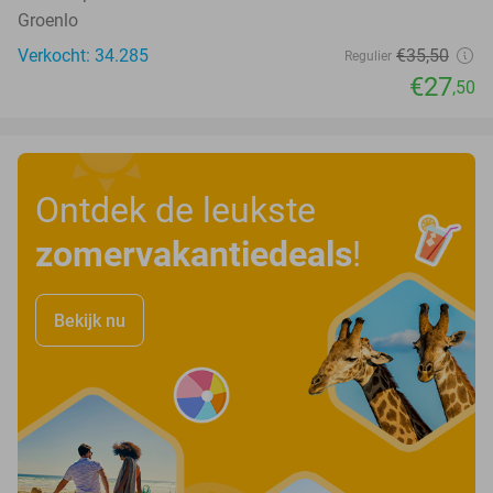
Groenlo
Verkocht: 34.285
€35
,50
Regulier
€27
,50
Ontdek de leukste
zomervakantiedeals
!
Bekijk nu