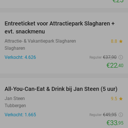
€25
favorite_border
Entreeticket voor Attractiepark Slagharen +
41%
evt. snackmenu
Attractie- & Vakantiepark Slagharen
8.8
star
Slagharen
Verkocht: 4.626
€37
,90
Regulier
€22
,40
favorite_border
All-You-Can-Eat & Drink bij Jan Steen (5 uur)
32%
Jan Steen
9.5
star
Tubbergen
Verkocht: 1.665
€49
,95
Regulier
€33
,95