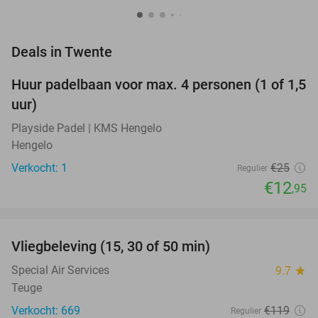
favorite_border
Deals in Twente
Huur padelbaan voor max. 4 personen (1 of 1,5
48%
NEW
uur)
TODAY
Playside Padel | KMS Hengelo
Hengelo
Verkocht: 1
€25
Regulier
€12
,95
favorite_border
Vliegbeleving (15, 30 of 50 min)
42%
Special Air Services
9.7
star
Teuge
Verkocht: 669
€119
Regulier