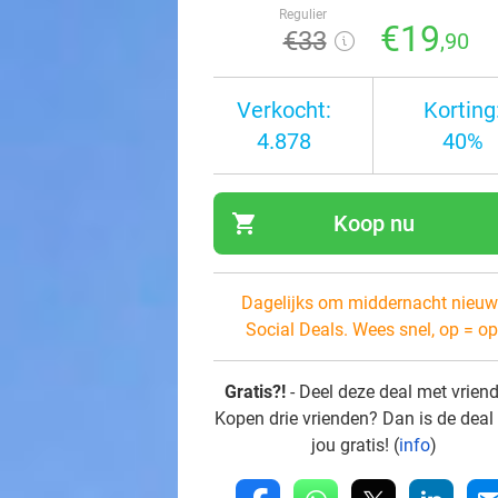
Regulier
€19
€33
,90
Verkocht:
Korting
4.878
40%
shopping_cart
Koop nu
navi
Dagelijks om middernacht nieuw
Social Deals. Wees snel, op = op
Gratis?!
- Deel deze deal met vrien
Kopen drie vrienden? Dan is de deal
jou gratis! (
info
)