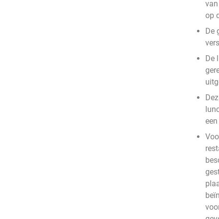
van 
op 
De 
vers
De l
gere
uit
Deze
lun
een 
Voo
rest
bes
ges
plaa
beïn
voo
gev