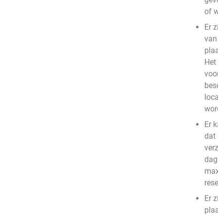
of 
Er z
van
pla
Het
voo
bes
loc
wor
Er 
dat
ver
dag 
max
res
Er z
pla