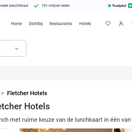
 week beschikbaar
10+ miljoen leden
Home
Dichtbij
Restaurants
Hotels
keyboard_arrow_down
>
Fletcher Hotels
etcher Hotels
unch met ruime keuze van de lunchkaart in één van