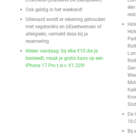
één
Ook geldig in het weekend!
rest
Uiteraard wordt er rekening gehouden
Hote
met vegetariërs en (di)eetwensen of
Hot
allergieën, vermeld deze bij je
Par
reservering
Rot
Alleen vandaag: bij elke €10 die je
Lon
besteedt, maak je gratis kans op een
Rot
iPhone 17 Pro t.w.v. €1.329!
Gev
Wie
Mid
Kal
Kro
Slo
De 
16:0
Bij 