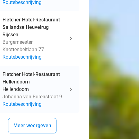
Routebeschrijving
Fletcher Hotel-Restaurant
Sallandse Heuvelrug
Rijssen
Burgemeester
Knottenbeltlaan 77
Routebeschrijving
Fletcher Hotel-Restaurant
Hellendoorn
Hellendoorn
Johanna van Burenstraat 9
Routebeschrijving
Meer weergeven