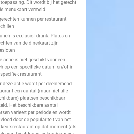
toepassing. Dit wordt bij het gerecht
de menukaart vermeld
gerechten kunnen per restaurant
chillen
unch is exclusief drank. Plates en
chten van de dinerkaart zijn
gesloten
 actie is niet geschikt voor een
ch op een specifieke datum en/of in
specifiek restaurant
r deze actie wordt per deelnemend
aurant een aantal (maar niet alle
chikbare) plaatsen beschikbaar
teld. Het beschikbare aantal
tsen varieert per periode en wordt
vloed door de populariteit van het
rkeursrestaurant op dat moment (als
olg van feestdagen, vakanties, week-