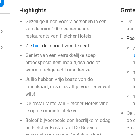
l
Highlights
Grote
Gezellige lunch voor 2 personen in één
De 
van de ruim 100 deelnemende
aan
ard_arrow_right
restaurants van Fletcher Hotels
Res
Zie
hier
de inhoud van de deal
ard_arrow_right
v
Geniet van een verrukkelijke soep,
l
broodspecialiteit, maaltijdsalade of
m
warm lunchgerecht naar keuze
h
Jullie hebben vrije keuze van de
m
lunchkaart, dus er is altijd voor ieder wat
t
wils!
n
De restaurants van Fletcher Hotels vind
a
je op de mooiste plekken
De 
Beleef bijvoorbeeld een heerlijke middag
op 
bij Fletcher Restaurant De Broeierd-
Sal
Enschede (Brasserie De Bakspieker)
Lun