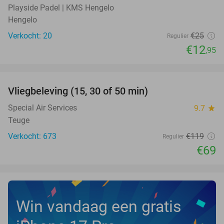
Playside Padel | KMS Hengelo
Hengelo
Verkocht: 20
€25
Regulier
€12
,95
favorite_border
Vliegbeleving (15, 30 of 50 min)
42%
Special Air Services
9.7
star
Teuge
Verkocht: 673
€119
Regulier
€69
Win vandaag een gratis