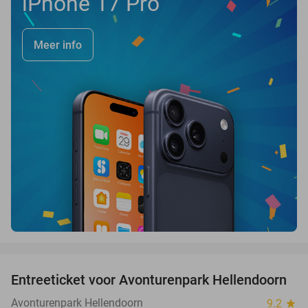
iPhone 17 Pro
Meer info
favorite_border
Entreeticket voor Avonturenpark Hellendoorn
41%
Avonturenpark Hellendoorn
9.2
star