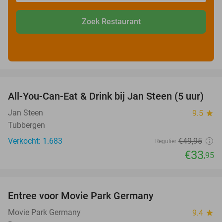
Zoek Restaurant
favorite_border
All-You-Can-Eat & Drink bij Jan Steen (5 uur)
32%
Jan Steen
9.5
star
Tubbergen
Verkocht: 1.683
€49
,95
Regulier
€33
,95
favorite_border
Entree voor Movie Park Germany
38%
Movie Park Germany
9.4
star