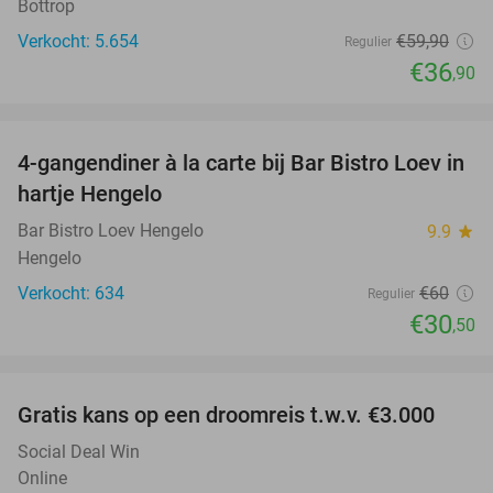
Bottrop
Verkocht: 5.654
€59
,90
Regulier
€36
,90
favorite_border
4-gangendiner à la carte bij Bar Bistro Loev in
49%
hartje Hengelo
Bar Bistro Loev Hengelo
9.9
star
Hengelo
Verkocht: 634
€60
Regulier
€30
,50
favorite_border
Gratis kans op een droomreis t.w.v. €3.000
Social Deal Win
Online