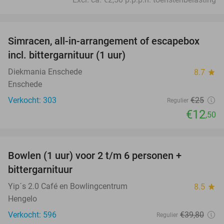
favorite_border
Simracen, all-in-arrangement of escapebox
50%
incl. bittergarnituur (1 uur)
Diekmania Enschede
8.7
star
Enschede
Verkocht: 303
€25
Regulier
€12
,50
favorite_border
Bowlen (1 uur) voor 2 t/m 6 personen +
52%
bittergarnituur
Yip´s 2.0 Café en Bowlingcentrum
8.5
star
Hengelo
Verkocht: 596
€39
,80
Regulier