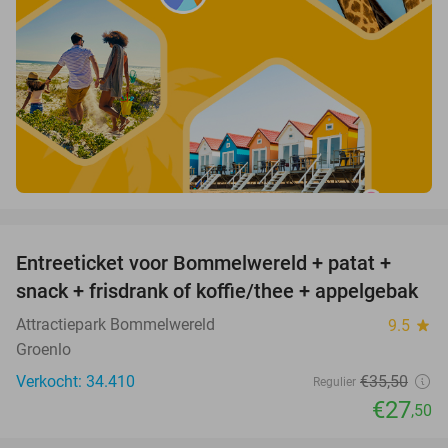
favorite_border
Entreeticket voor Bommelwereld + patat +
23%
snack + frisdrank of koffie/thee + appelgebak
Attractiepark Bommelwereld
9.5
star
Groenlo
Verkocht: 34.410
€35
,50
Regulier
€27
,50
favorite_border