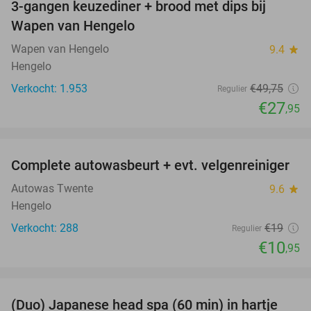
3-gangen keuzediner + brood met dips bij
44%
Wapen van Hengelo
Wapen van Hengelo
9.4
star
Hengelo
Verkocht: 1.953
€49
,75
Regulier
€27
,95
favorite_border
Complete autowasbeurt + evt. velgenreiniger
42%
Autowas Twente
9.6
star
Hengelo
Verkocht: 288
€19
Regulier
€10
,95
favorite_border
(Duo) Japanese head spa (60 min) in hartje
35%