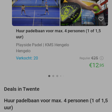
favorite_border
Huur padelbaan voor max. 4 personen (1 of 1,5
uur)
Playside Padel | KMS Hengelo
Hengelo
Verkocht: 20
€25
Regulier
€12
,95
favorite_border
Deals in Twente
Huur padelbaan voor max. 4 personen (1 of 1,5
48%
NEW
uur)
TODAY