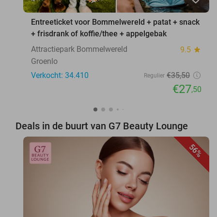
Entreeticket voor Bommelwereld + patat + snack
+ frisdrank of koffie/thee + appelgebak
Attractiepark Bommelwereld
9.5
star
Groenlo
Verkocht: 34.410
€35
,50
Regulier
€27
,50
Deals in de buurt van G7 Beauty Lounge
56%