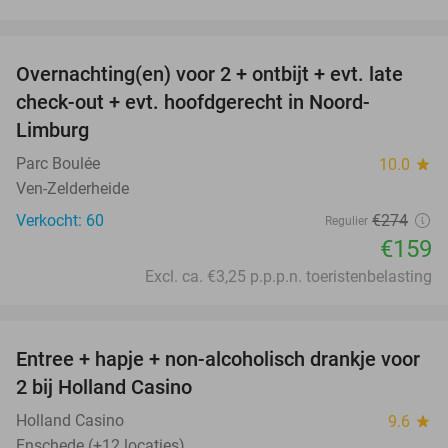
favorite_border
Overnachting(en) voor 2 + ontbijt + evt. late
42%
check-out + evt. hoofdgerecht in Noord-
Limburg
Parc Boulée
10.0
star
Ven-Zelderheide
Verkocht: 60
€274
Regulier
€159
Excl. ca. €3,25 p.p.p.n. toeristenbelasting
favorite_border
Entree + hapje + non-alcoholisch drankje voor
52%
2 bij Holland Casino
Holland Casino
9.6
star
Enschede (+12 locaties)