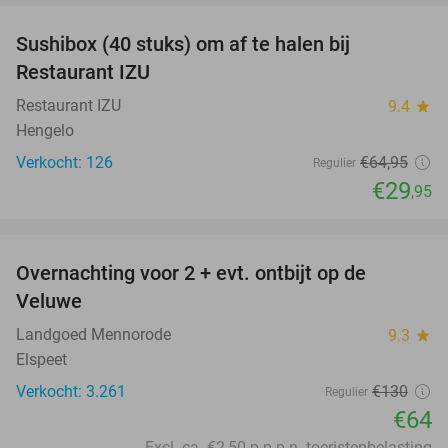
Sushibox (40 stuks) om af te halen bij
54%
Restaurant IZU
Restaurant IZU
9.4
star
Hengelo
Verkocht: 126
€64
,95
Regulier
€29
,95
favorite_border
Overnachting voor 2 + evt. ontbijt op de
51%
Veluwe
Landgoed Mennorode
9.3
star
Elspeet
Verkocht: 3.261
€130
Regulier
€64
Excl. ca. €2,50 p.p.p.n. toeristenbelasting