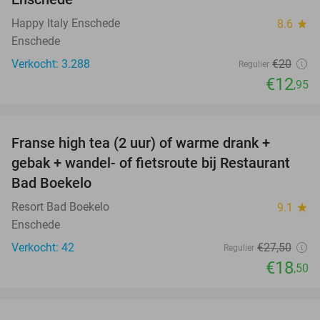
Happy Italy Enschede
8.6
star
Enschede
Verkocht: 3.288
€20
Regulier
€12
,95
favorite_border
Franse high tea (2 uur) of warme drank +
33%
gebak + wandel- of fietsroute bij Restaurant
Bad Boekelo
Resort Bad Boekelo
9.1
star
Enschede
Verkocht: 42
€27
,50
Regulier
€18
,50
favorite_border