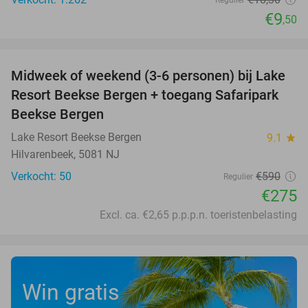
€9
,50
favorite_border
Midweek of weekend (3-6 personen) bij Lake
53%
Resort Beekse Bergen + toegang Safaripark
Beekse Bergen
Lake Resort Beekse Bergen
9.1
star
Hilvarenbeek, 5081 NJ
Verkocht: 50
€590
Regulier
€275
Excl. ca. €2,65 p.p.p.n. toeristenbelasting
Win gratis