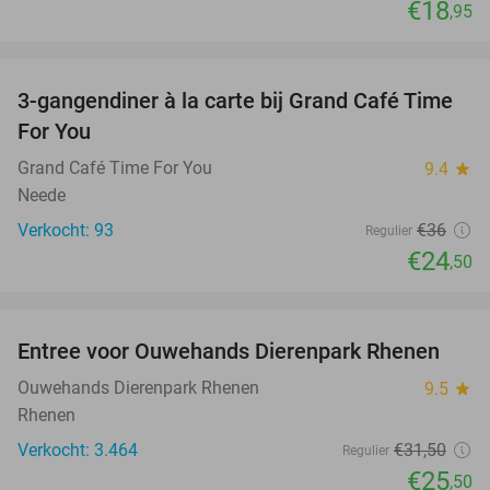
€18
,95
favorite_border
3-gangendiner à la carte bij Grand Café Time
32%
For You
Grand Café Time For You
9.4
star
Neede
Verkocht: 93
€36
Regulier
€24
,50
favorite_border
Entree voor Ouwehands Dierenpark Rhenen
19%
Ouwehands Dierenpark Rhenen
9.5
star
Rhenen
Verkocht: 3.464
€31
,50
Regulier
€25
,50