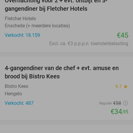
Overnachting voor 2 + evt. ontbijt en 3-
gangendiner bij Fletcher Hotels
Fletcher Hotels
Enschede (+ meerdere locaties)
€45
Verkocht: 18.159
Excl. ca. €3 p.p.p.n. toeristenbelasting
favorite_border
4-gangendiner van de chef + evt. amuse en
40%
brood bij Bistro Kees
Bistro Kees
9.7
star
Hengelo
Verkocht: 487
€58
Regulier
€34
,95
favorite_border