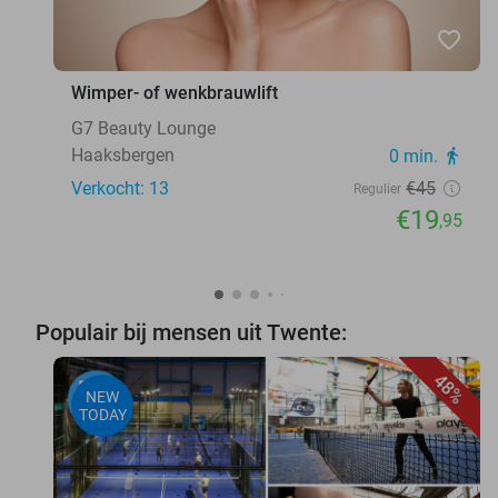
favorite_border
Wimper- of wenkbrauwlift
G7 Beauty Lounge
Haaksbergen
0 min.
directions_walk
Verkocht: 13
€45
Regulier
€19
,95
Populair bij mensen uit Twente:
48%
NEW
TODAY