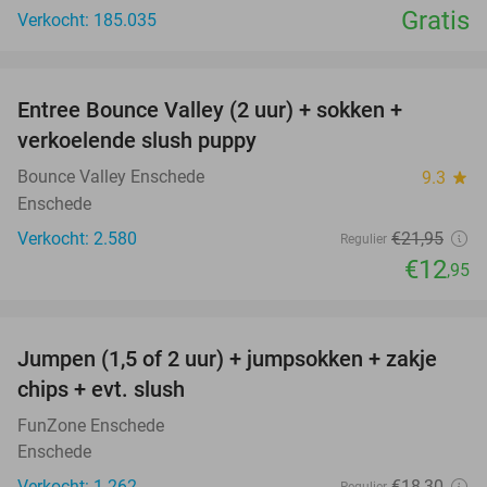
Gratis
Verkocht: 185.035
favorite_border
Entree Bounce Valley (2 uur) + sokken +
41%
verkoelende slush puppy
Bounce Valley Enschede
9.3
star
Enschede
Verkocht: 2.580
€21
,95
Regulier
€12
,95
favorite_border
Jumpen (1,5 of 2 uur) + jumpsokken + zakje
48%
chips + evt. slush
FunZone Enschede
Enschede
Verkocht: 1.262
€18
,30
Regulier