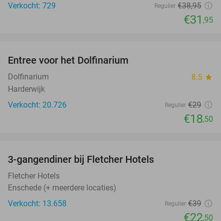
Verkocht: 729
€38
,95
Regulier
€31
,95
favorite_border
Entree voor het Dolfinarium
36%
Dolfinarium
8.5
star
Harderwijk
Verkocht: 20.726
€29
Regulier
€18
,50
favorite_border
3-gangendiner bij Fletcher Hotels
42%
Fletcher Hotels
Enschede (+ meerdere locaties)
Verkocht: 13.658
€39
Regulier
€22
,50