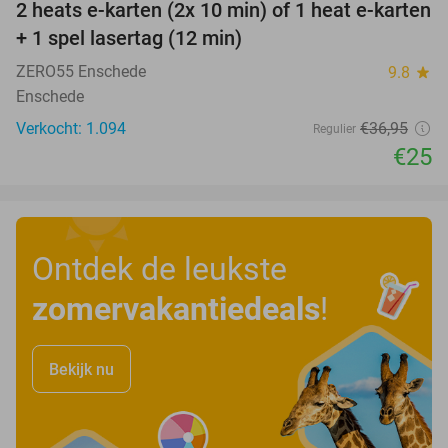
2 heats e-karten (2x 10 min) of 1 heat e-karten
32%
+ 1 spel lasertag (12 min)
ZERO55 Enschede
9.8
star
Enschede
Verkocht: 1.094
€36
,95
Regulier
€25
Ontdek de leukste
zomervakantiedeals
!
Bekijk nu