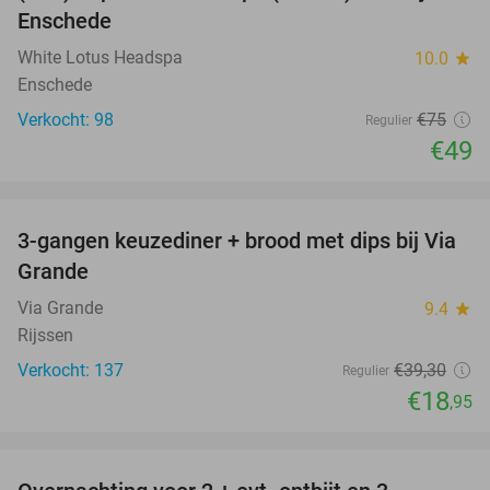
Enschede
White Lotus Headspa
10.0
star
Enschede
Verkocht: 98
€75
Regulier
€49
favorite_border
3-gangen keuzediner + brood met dips bij Via
52%
Grande
Via Grande
9.4
star
Rijssen
Verkocht: 137
€39
,30
Regulier
€18
,95
favorite_border