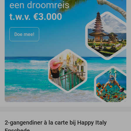
een droomreis
t.w.v. €3.000
Doe mee!
favorite_border
2-gangendiner à la carte bij Happy Italy
35%
Enschede