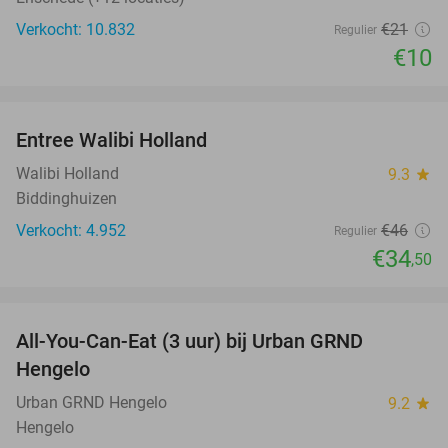
Verkocht: 10.832
€21
Regulier
€10
favorite_border
Entree Walibi Holland
25%
Walibi Holland
9.3
star
Biddinghuizen
Verkocht: 4.952
€46
Regulier
€34
,50
favorite_border
All-You-Can-Eat (3 uur) bij Urban GRND
18%
Hengelo
Urban GRND Hengelo
9.2
star
Hengelo