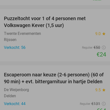
favorite_border
Puzzeltocht voor 1 of 4 personen met
52%
Volkswagen Kever (1,5 uur)
Twente Evenementen
9.0
star
Rijssen
Verkocht: 56
€50
Regulier
€24
favorite_border
Escaperoom naar keuze (2-6 personen) (60 of
51%
90 min) + evt. bittergarnituur in hartje Delden
De Weijenborg
9.5
star
Delden
Verkocht: 44
€131
Regulier