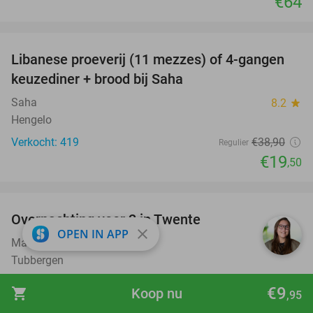
€64
favorite_border
Libanese proeverij (11 mezzes) of 4-gangen
50%
keuzediner + brood bij Saha
Saha
8.2
star
Hengelo
Verkocht: 419
€38
,90
Regulier
€19
,50
favorite_border
Overnachting voor 2 in Twente
25%
close
OPEN IN APP
MarCant Tubbergen
9.0
star
Tubbergen
Verkocht: 64
€105
Regulier
€9
shopping_cart
Koop nu
,95
€79