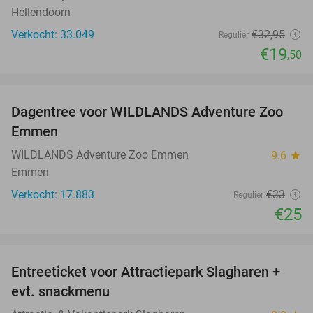
Hellendoorn
Verkocht: 33.049
€32
,95
Regulier
€19
,50
favorite_border
Dagentree voor WILDLANDS Adventure Zoo
24%
Emmen
WILDLANDS Adventure Zoo Emmen
9.6
star
Emmen
Verkocht: 17.883
€33
Regulier
€25
favorite_border
Entreeticket voor Attractiepark Slagharen +
41%
evt. snackmenu