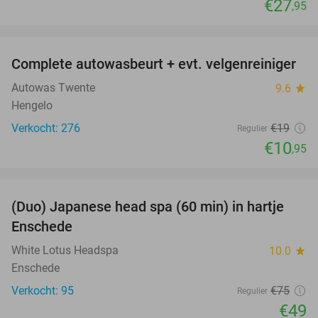
€27
,95
favorite_border
Complete autowasbeurt + evt. velgenreiniger
42%
Autowas Twente
9.6
star
Hengelo
Verkocht: 276
€19
Regulier
€10
,95
favorite_border
(Duo) Japanese head spa (60 min) in hartje
35%
Enschede
White Lotus Headspa
10.0
star
Enschede
Verkocht: 95
€75
Regulier
€49