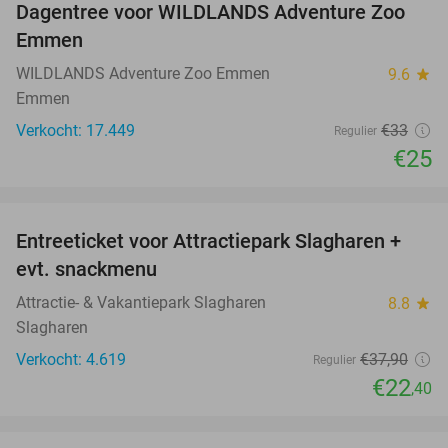
Dagentree voor WILDLANDS Adventure Zoo
24%
Emmen
WILDLANDS Adventure Zoo Emmen
9.6
star
Emmen
Verkocht: 17.449
€33
Regulier
€25
favorite_border
Entreeticket voor Attractiepark Slagharen +
41%
evt. snackmenu
Attractie- & Vakantiepark Slagharen
8.8
star
Slagharen
Verkocht: 4.619
€37
,90
Regulier
€22
,40
favorite_border