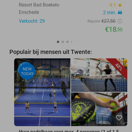
Boekelo
Resort Bad Boekelo
9.1
star
Enschede
2 min.
directions_car
Verkocht: 29
€27
,50
Regulier
€18
,50
Populair bij mensen uit Twente:
48%
NEW
TODAY
favorite_border
Huur padelbaan voor max. 4 personen (1 of 1,5