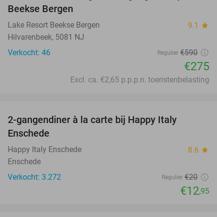
Beekse Bergen
Lake Resort Beekse Bergen
9.1
star
Hilvarenbeek, 5081 NJ
Verkocht: 46
€590
Regulier
€275
Excl. ca. €2,65 p.p.p.n. toeristenbelasting
favorite_border
2-gangendiner à la carte bij Happy Italy
35%
Enschede
Happy Italy Enschede
8.6
star
Enschede
Verkocht: 3.272
€20
Regulier
€12
,95