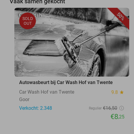
Vaak samen gekocht
50%
SOLD
OUT
Autowasbeurt bij Car Wash Hof van Twente
Car Wash Hof van Twente
9.8
star
Goor
Verkocht: 2.348
€16
,50
Regulier
€8
,25