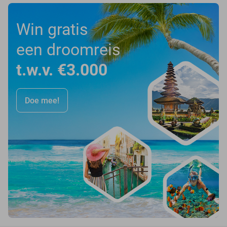
Win gratis
een droomreis
t.w.v. €3.000
Doe mee!