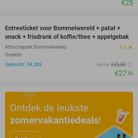
€25
favorite_border
Entreeticket voor Bommelwereld + patat +
23%
snack + frisdrank of koffie/thee + appelgebak
Attractiepark Bommelwereld
9.5
star
Groenlo
Verkocht: 34.285
€35
,50
Regulier
€27
,50
Ontdek de leukste
zomervakantiedeals
!