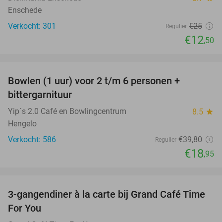
Enschede
Verkocht: 301
€25
Regulier
€12
,50
favorite_border
Bowlen (1 uur) voor 2 t/m 6 personen +
52%
bittergarnituur
Yip´s 2.0 Café en Bowlingcentrum
8.5
star
Hengelo
Verkocht: 586
€39
,80
Regulier
€18
,95
favorite_border
3-gangendiner à la carte bij Grand Café Time
32%
For You