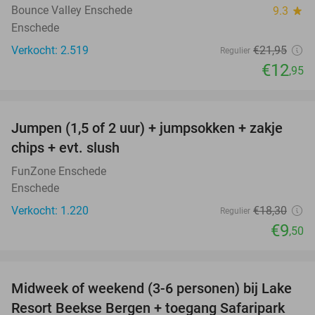
Bounce Valley Enschede
9.3
star
Enschede
Verkocht: 2.519
€21
,95
Regulier
€12
,95
favorite_border
Jumpen (1,5 of 2 uur) + jumpsokken + zakje
48%
chips + evt. slush
FunZone Enschede
Enschede
Verkocht: 1.220
€18
,30
Regulier
€9
,50
favorite_border
Midweek of weekend (3-6 personen) bij Lake
53%
Resort Beekse Bergen + toegang Safaripark