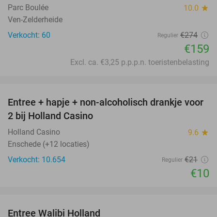
Parc Boulée
10.0
star
Ven-Zelderheide
Verkocht: 60
€274
Regulier
€159
Excl. ca. €3,25 p.p.p.n. toeristenbelasting
favorite_border
Entree + hapje + non-alcoholisch drankje voor
52%
2 bij Holland Casino
Holland Casino
9.6
star
Enschede (+12 locaties)
Verkocht: 10.654
€21
Regulier
€10
favorite_border
Entree Walibi Holland
25%