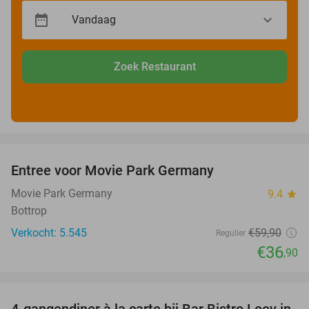
Zoek Restaurant
favorite_border
Entree voor Movie Park Germany
38%
Movie Park Germany
9.4
star
Bottrop
Verkocht: 5.545
€59
,90
Regulier
€36
,90
favorite_border