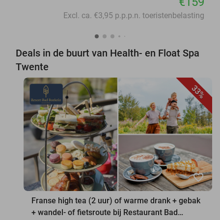
€159
Excl. ca. €3,95 p.p.p.n. toeristenbelasting
Deals in de buurt van Health- en Float Spa
Twente
33%
favorite_border
Franse high tea (2 uur) of warme drank + gebak
+ wandel- of fietsroute bij Restaurant Bad