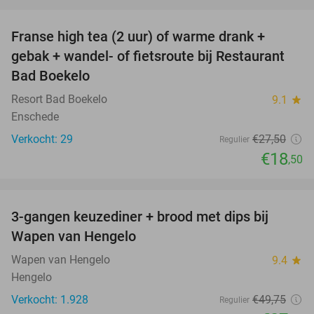
favorite_border
Franse high tea (2 uur) of warme drank +
33%
gebak + wandel- of fietsroute bij Restaurant
Bad Boekelo
Resort Bad Boekelo
9.1
star
Enschede
Verkocht: 29
€27
,50
Regulier
€18
,50
favorite_border
3-gangen keuzediner + brood met dips bij
44%
Wapen van Hengelo
Wapen van Hengelo
9.4
star
Hengelo
Verkocht: 1.928
€49
,75
Regulier