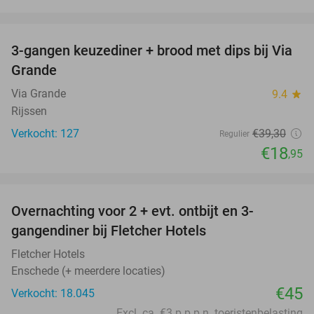
favorite_border
3-gangen keuzediner + brood met dips bij Via
52%
Grande
Via Grande
9.4
star
Rijssen
Verkocht: 127
€39
,30
Regulier
€18
,95
favorite_border
Overnachting voor 2 + evt. ontbijt en 3-
gangendiner bij Fletcher Hotels
Fletcher Hotels
Enschede (+ meerdere locaties)
€45
Verkocht: 18.045
Excl. ca. €3 p.p.p.n. toeristenbelasting