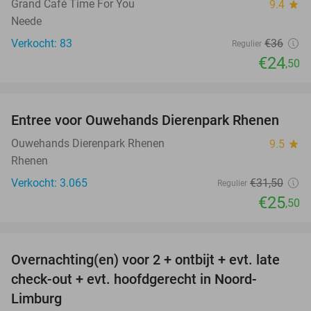
Grand Café Time For You
9.4
star
Neede
Verkocht: 83
€36
Regulier
€24
,50
favorite_border
Entree voor Ouwehands Dierenpark Rhenen
19%
Ouwehands Dierenpark Rhenen
9.5
star
Rhenen
Verkocht: 3.065
€31
,50
Regulier
€25
,50
favorite_border
Overnachting(en) voor 2 + ontbijt + evt. late
42%
check-out + evt. hoofdgerecht in Noord-
Limburg