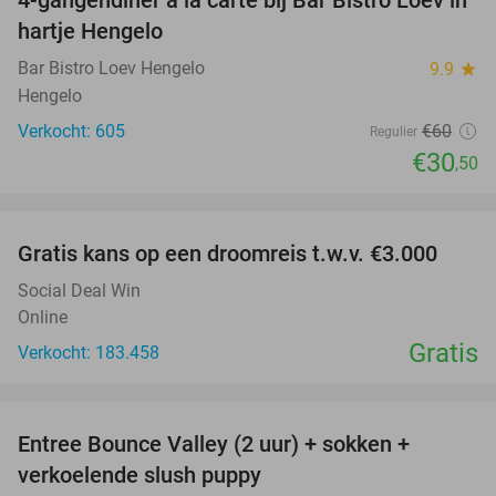
4-gangendiner à la carte bij Bar Bistro Loev in
49%
hartje Hengelo
Bar Bistro Loev Hengelo
9.9
star
Hengelo
Verkocht: 605
€60
Regulier
€30
,50
favorite_border
Gratis kans op een droomreis t.w.v. €3.000
Social Deal Win
Online
Gratis
Verkocht: 183.458
favorite_border
Entree Bounce Valley (2 uur) + sokken +
41%
verkoelende slush puppy