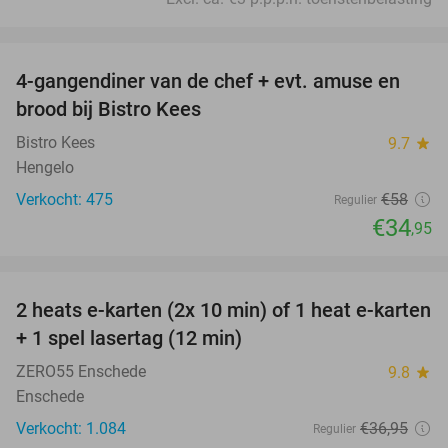
favorite_border
4-gangendiner van de chef + evt. amuse en
40%
brood bij Bistro Kees
Bistro Kees
9.7
star
Hengelo
Verkocht: 475
€58
Regulier
€34
,95
favorite_border
2 heats e-karten (2x 10 min) of 1 heat e-karten
32%
+ 1 spel lasertag (12 min)
ZERO55 Enschede
9.8
star
Enschede
Verkocht: 1.084
€36
,95
Regulier