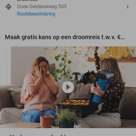
Oude Deldenerweg 505
Routebeschrijving
Maak gratis kans op een droomreis t.w.v. €3.000!
play_circle