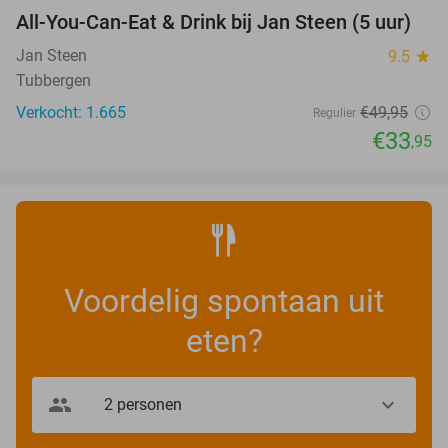
All-You-Can-Eat & Drink bij Jan Steen (5 uur)
32%
Jan Steen
9.5
star
Tubbergen
Verkocht: 1.665
€49
,95
Regulier
€33
,95
Voordelig spontaan uit
eten?