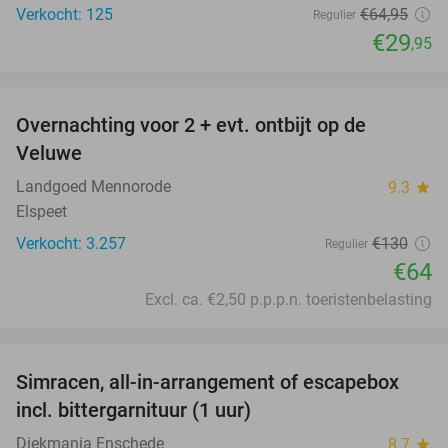
Verkocht: 125
€64
,95
Regulier
€29
,95
favorite_border
Overnachting voor 2 + evt. ontbijt op de
51%
Veluwe
Landgoed Mennorode
9.3
star
Elspeet
Verkocht: 3.257
€130
Regulier
€64
Excl. ca. €2,50 p.p.p.n. toeristenbelasting
favorite_border
Simracen, all-in-arrangement of escapebox
50%
incl. bittergarnituur (1 uur)
Diekmania Enschede
8.7
star