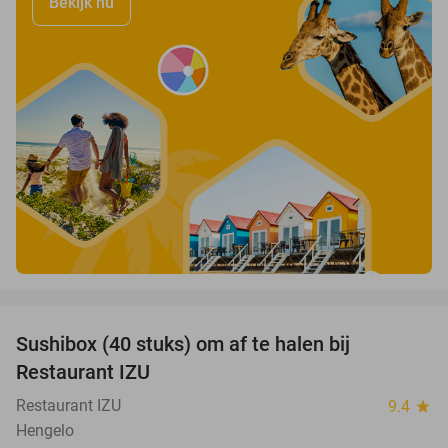
Bekijk nu
favorite_border
Sushibox (40 stuks) om af te halen bij
54%
Restaurant IZU
Restaurant IZU
9.4
star
Hengelo