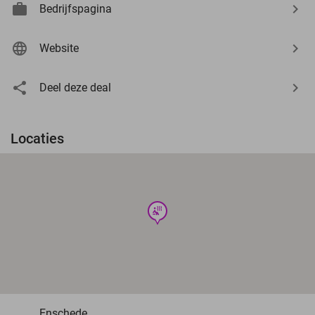
Bedrijfspagina
Website
Deel deze deal
Locaties
wellness
Enschede