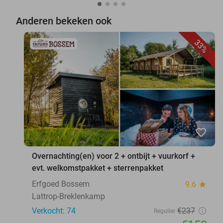
Anderen bekeken ook
33%
favorite_border
Overnachting(en) voor 2 + ontbijt + vuurkorf +
evt. welkomstpakket + sterrenpakket
Erfgoed Bossem
9.6
star
Lattrop-Breklenkamp
Verkocht: 74
€237
Regulier