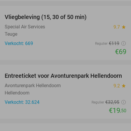
favorite_border
Vliegbeleving (15, 30 of 50 min)
42%
Special Air Services
9.7
star
Teuge
Verkocht: 669
€119
Regulier
€69
favorite_border
Entreeticket voor Avonturenpark Hellendoorn
41%
Avonturenpark Hellendoorn
9.2
star
Hellendoorn
Verkocht: 32.624
€32
,95
Regulier
€19
,50
favorite_border