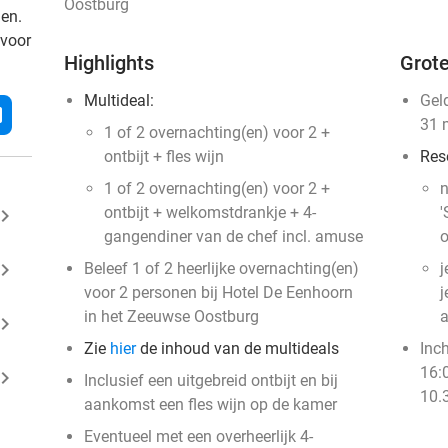
Oostburg
den.
 voor
Highlights
Grote
Multideal:
Gel
l
31 
1 of 2 overnachting(en) voor 2 +
ontbijt + fles wijn
Res
1 of 2 overnachting(en) voor 2 +
n
ontbijt + welkomstdrankje + 4-
'
ard_arrow_right
gangendiner van de chef incl. amuse
o
ard_arrow_right
Beleef 1 of 2 heerlijke overnachting(en)
j
voor 2 personen bij Hotel De Eenhoorn
j
in het Zeeuwse Oostburg
a
ard_arrow_right
Zie
hier
de inhoud van de multideals
Inc
16:0
ard_arrow_right
Inclusief een uitgebreid ontbijt en bij
10.
aankomst een fles wijn op de kamer
Eventueel met een overheerlijk 4-