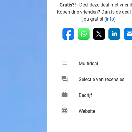
Gratis?!
- Deel deze deal met vrien
Kopen drie vrienden? Dan is de deal
jou gratis! (
info
)
whatsapp
linkedin
fb
mai
list
keybo
Multideal
chat
keybo
Selectie van recensies
work
keybo
Bedrijf
language
keybo
Website