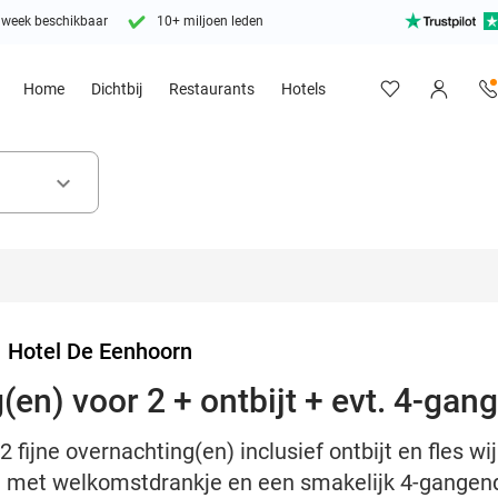
 week beschikbaar
10+ miljoen leden
Home
Dichtbij
Restaurants
Hotels
keyboard_arrow_down
>
Hotel De Eenhoorn
(en) voor 2 + ontbijt + evt. 4-gan
2 fijne overnachting(en) inclusief ontbijt en fles wi
ie met welkomstdrankje en een smakelijk 4-gangend