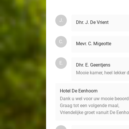
J.
Dhr. J. De Vrient
C.
Mevr. C. Migeotte
E.
Dhr. E. Geentjens
Mooie kamer, heel lekker d
Hotel De Eenhoorn
Dank u wel voor uw mooie beoordel
Graag tot een volgende maal,
Vriendelijke groet vanuit De Eenho