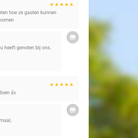
eten hoe ze gasten kunnen
ugkomen
u heeft genoten bij ons.
 doen 👍
 maal,