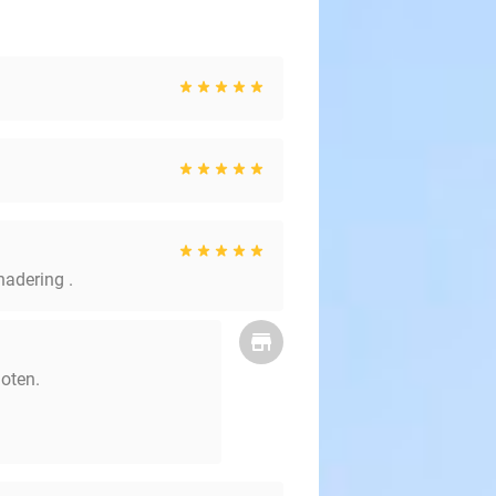
nadering .
noten.