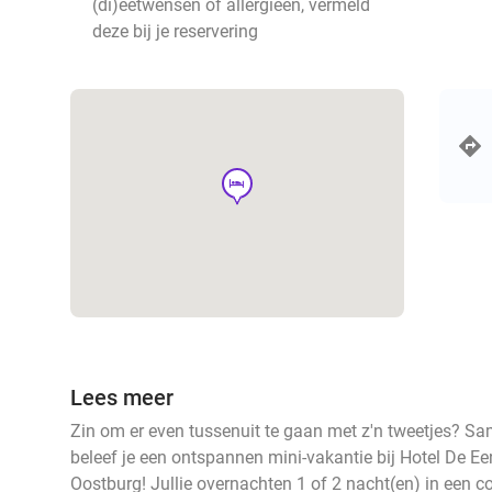
(di)eetwensen of allergieën, vermeld
deze bij je reservering
hotel
Lees meer
Zin om er even tussenuit te gaan met z'n tweetjes? Sa
beleef je een ontspannen mini-vakantie bij Hotel De E
Oostburg! Jullie overnachten 1 of 2 nacht(en) in een