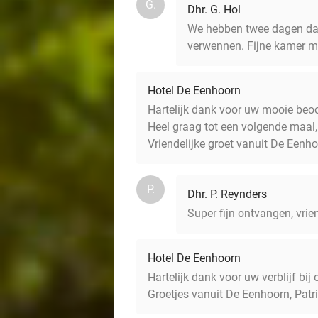
G.
Dhr. G. Hol
We hebben twee dagen daar
verwennen. Fijne kamer me
Hotel De Eenhoorn
Hartelijk dank voor uw mooie beoor
Heel graag tot een volgende maal,
Vriendelijke groet vanuit De Eenho
P.
Dhr. P. Reynders
Super fijn ontvangen, vrie
Hotel De Eenhoorn
Hartelijk dank voor uw verblijf bij
Groetjes vanuit De Eenhoorn, Patri