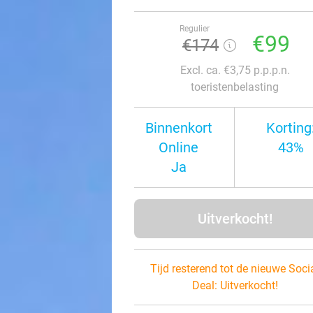
Regulier
€99
€174
Excl. ca. €3,75 p.p.p.n.
toeristenbelasting
Binnenkort
Korting
Online
43%
Ja
Uitverkocht!
Tijd resterend tot de nieuwe Soci
Deal:
Uitverkocht!