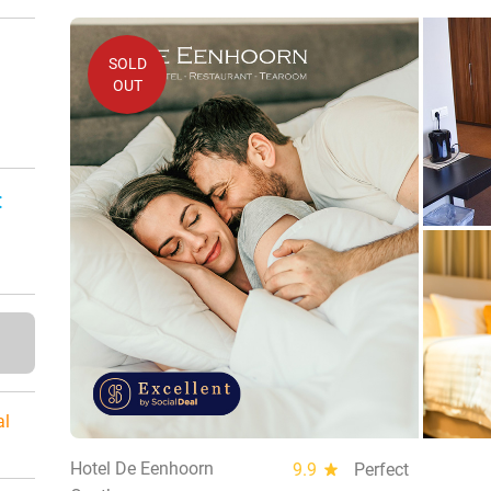
SOLD
OUT
:
al
Hotel De Eenhoorn
9.9
star
Perfect