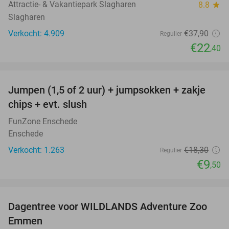
Attractie- & Vakantiepark Slagharen
8.8
star
Slagharen
Verkocht: 4.909
€37
,90
Regulier
€22
,40
favorite_border
Jumpen (1,5 of 2 uur) + jumpsokken + zakje
48%
chips + evt. slush
FunZone Enschede
Enschede
Verkocht: 1.263
€18
,30
Regulier
€9
,50
favorite_border
Dagentree voor WILDLANDS Adventure Zoo
24%
Emmen