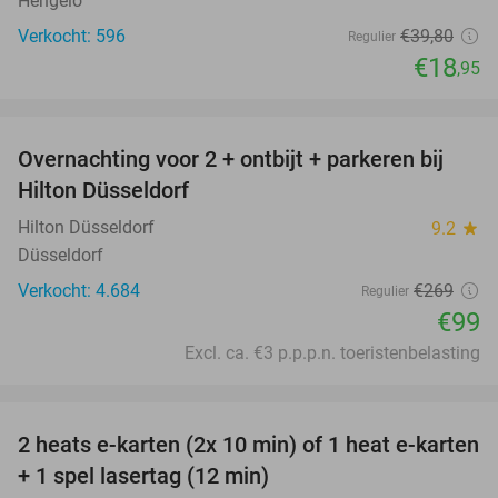
Hengelo
Verkocht: 596
€39
,80
Regulier
€18
,95
favorite_border
Overnachting voor 2 + ontbijt + parkeren bij
63%
Hilton Düsseldorf
Hilton Düsseldorf
9.2
star
Düsseldorf
Verkocht: 4.684
€269
Regulier
€99
Excl. ca. €3 p.p.p.n. toeristenbelasting
favorite_border
2 heats e-karten (2x 10 min) of 1 heat e-karten
32%
+ 1 spel lasertag (12 min)