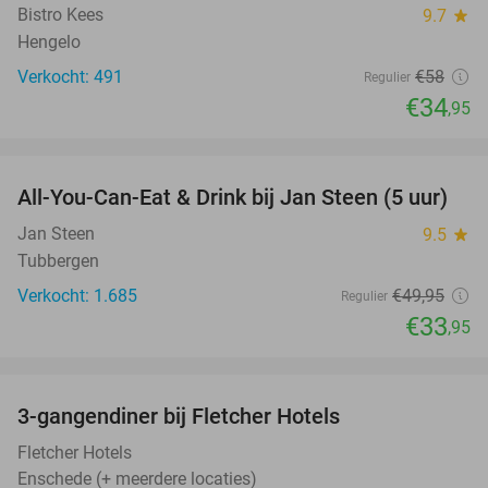
Bistro Kees
9.7
star
Hengelo
Verkocht: 491
€58
Regulier
€34
,95
favorite_border
All-You-Can-Eat & Drink bij Jan Steen (5 uur)
32%
Jan Steen
9.5
star
Tubbergen
Verkocht: 1.685
€49
,95
Regulier
€33
,95
favorite_border
3-gangendiner bij Fletcher Hotels
42%
Fletcher Hotels
Enschede (+ meerdere locaties)