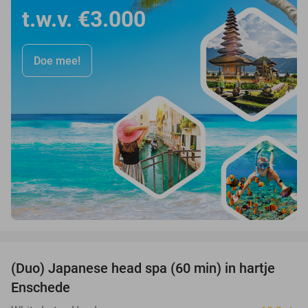
t.w.v. €3.000
Doe mee!
favorite_border
(Duo) Japanese head spa (60 min) in hartje
35%
Enschede