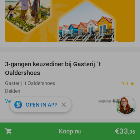
favorite_border
3-gangen keuzediner bij Gasterij ´t
37%
Oaldershoes
Gasterij ´t Oaldershoes
9.8
star
Delden
Verkocht: 788
€39
,50
Regulier
close
OPEN IN APP
€24
,95
favorite_border
€33
shopping_cart
Koop nu
,95
Franse high tea (2 uur) of warme drank +
33%