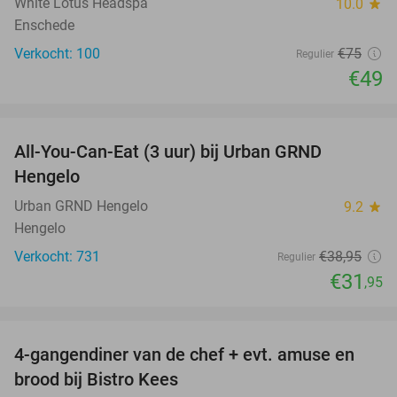
White Lotus Headspa
10.0
star
Enschede
Verkocht: 100
€75
Regulier
€49
favorite_border
All-You-Can-Eat (3 uur) bij Urban GRND
18%
Hengelo
Urban GRND Hengelo
9.2
star
Hengelo
Verkocht: 731
€38
,95
Regulier
€31
,95
favorite_border
4-gangendiner van de chef + evt. amuse en
40%
brood bij Bistro Kees