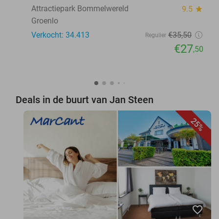
Attractiepark Bommelwereld
9.5
star
Groenlo
Verkocht: 34.413
€35
,50
Regulier
€27
,50
Deals in de buurt van Jan Steen
25%
favorite_border