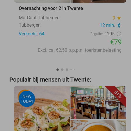
Overnachting voor 2 in Twente
MarCant Tubbergen
9
star
Tubbergen
12 min.
directions_walk
Verkocht: 64
€105
Regulier
€79
Excl. ca. €2,50 p.p.p.n. toeristenbelasting
Populair bij mensen uit Twente:
51%
NEW
TODAY