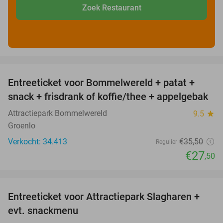
Zoek Restaurant
favorite_border
Entreeticket voor Bommelwereld + patat +
23%
snack + frisdrank of koffie/thee + appelgebak
Attractiepark Bommelwereld
9.5
star
Groenlo
Verkocht: 34.413
€35
,50
Regulier
€27
,50
favorite_border
Entreeticket voor Attractiepark Slagharen +
41%
evt. snackmenu