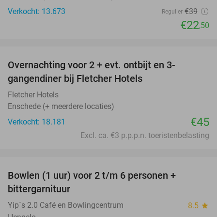
Verkocht: 13.673
€39
Regulier
€22
,50
favorite_border
Overnachting voor 2 + evt. ontbijt en 3-
gangendiner bij Fletcher Hotels
Fletcher Hotels
Enschede (+ meerdere locaties)
€45
Verkocht: 18.181
Excl. ca. €3 p.p.p.n. toeristenbelasting
favorite_border
Bowlen (1 uur) voor 2 t/m 6 personen +
52%
bittergarnituur
Yip´s 2.0 Café en Bowlingcentrum
8.5
star