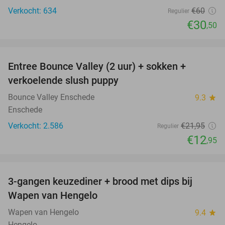
Verkocht: 634
€60
Regulier
€30
,50
favorite_border
Entree Bounce Valley (2 uur) + sokken +
41%
verkoelende slush puppy
Bounce Valley Enschede
9.3
star
Enschede
Verkocht: 2.586
€21
,95
Regulier
€12
,95
favorite_border
3-gangen keuzediner + brood met dips bij
44%
Wapen van Hengelo
Wapen van Hengelo
9.4
star
Hengelo