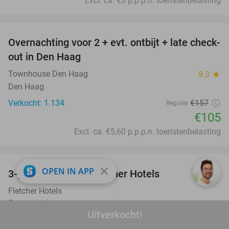
Excl. ca. €3 p.p.p.n. toeristenbelasting
favorite_border
Overnachting voor 2 + evt. ontbijt + late check-
33%
out in Den Haag
Townhouse Den Haag
9.3
star
Den Haag
Verkocht: 1.134
€157
Regulier
€105
Excl. ca. €5,60 p.p.p.n. toeristenbelasting
favorite_border
close
OPEN IN APP
3-gangendiner bij Fletcher Hotels
42%
Fletcher Hotels
Enschede (+ meerdere locaties)
Uitverkocht!
Verkocht: 13.356
€39
Regulier