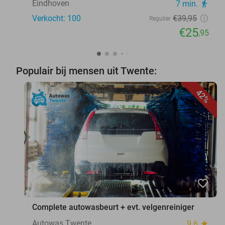
Eindhoven
7 min.
directions_walk
Verkocht: 100
€39
,95
Regulier
€25
,95
Populair bij mensen uit Twente:
42%
favorite_border
Complete autowasbeurt + evt. velgenreiniger
Autowas Twente
9.6
star