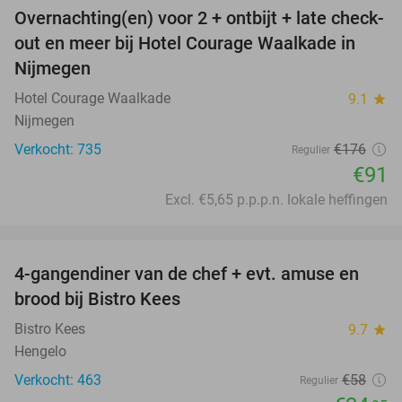
Overnachting(en) voor 2 + ontbijt + late check-
48%
out en meer bij Hotel Courage Waalkade in
Nijmegen
Hotel Courage Waalkade
9.1
star
Nijmegen
Verkocht: 735
€176
Regulier
€91
Excl. €5,65 p.p.p.n. lokale heffingen
favorite_border
4-gangendiner van de chef + evt. amuse en
40%
brood bij Bistro Kees
Bistro Kees
9.7
star
Hengelo
Verkocht: 463
€58
Regulier