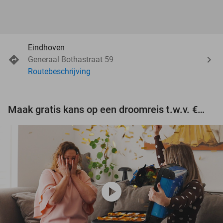
Eindhoven
Generaal Bothastraat 59
Routebeschrijving
Maak gratis kans op een droomreis t.w.v. €3.000!
play_circle