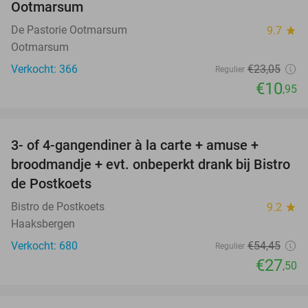
Ootmarsum
De Pastorie Ootmarsum
9.7
star
Ootmarsum
Verkocht: 366
€23
,05
Regulier
€10
,95
favorite_border
3- of 4-gangendiner à la carte + amuse +
49%
broodmandje + evt. onbeperkt drank bij Bistro
de Postkoets
Bistro de Postkoets
9.2
star
Haaksbergen
Verkocht: 680
€54
,45
Regulier
€27
,50
favorite_border