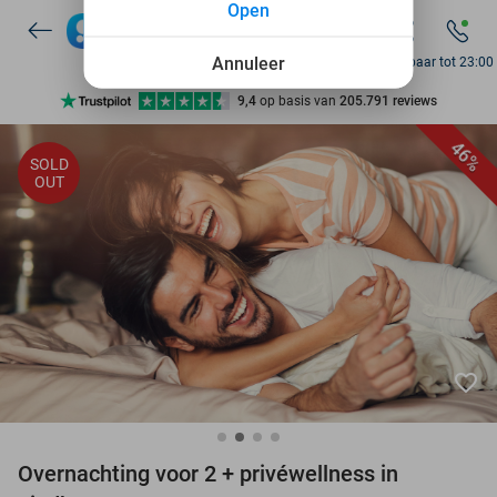
Open
10+ miljoen leden
Annuleer
Bereikbaar tot 23:00
9,4
op basis van
205.791 reviews
Ontdek 15.000+ deals
46%
SOLD
7 dagen per week beschikbaar
OUT
10+ miljoen leden
favorite_border
Overnachting voor 2 + privéwellness in