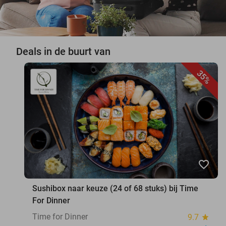
Deals in de buurt van
35%
favorite_border
Sushibox naar keuze (24 of 68 stuks) bij Time
For Dinner
Time for Dinner
9.7
star