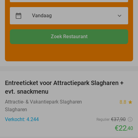
Zoek Restaurant
favorite_border
Entreeticket voor Attractiepark Slagharen +
41%
evt. snackmenu
Attractie- & Vakantiepark Slagharen
8.8
star
Slagharen
Verkocht: 4.244
€37
,90
Regulier
€22
,40