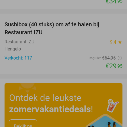
€34
,95
favorite_border
Sushibox (40 stuks) om af te halen bij
54%
Restaurant IZU
Restaurant IZU
9.4
star
Hengelo
Verkocht: 117
€64
,95
Regulier
€29
,95
Ontdek de leukste
zomervakantiedeals
!
Bekijk nu