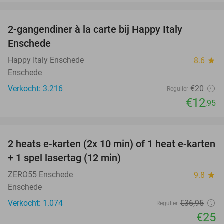
favorite_border
2-gangendiner à la carte bij Happy Italy
35%
Enschede
Happy Italy Enschede
8.6
star
Enschede
Verkocht: 3.216
€20
Regulier
€12
,95
favorite_border
2 heats e-karten (2x 10 min) of 1 heat e-karten
32%
+ 1 spel lasertag (12 min)
ZERO55 Enschede
9.8
star
Enschede
Verkocht: 1.074
€36
,95
Regulier
€25