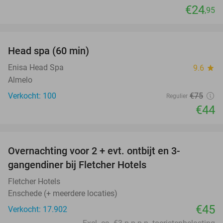
€24
,95
favorite_border
Head spa (60 min)
41%
Enisa Head Spa
9.6
star
Almelo
Verkocht: 100
€75
Regulier
€44
favorite_border
Overnachting voor 2 + evt. ontbijt en 3-
gangendiner bij Fletcher Hotels
Fletcher Hotels
Enschede (+ meerdere locaties)
€45
Verkocht: 17.902