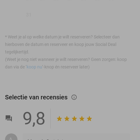
31
*
Weet je al op welke datum je wilt reserveren? Selecteer dan
hierboven de datum en reserveer en koop jouw Social Deal
tegelijkertijd.
(Weet je nog niet wanneer je wilt reserveren? Geen zorgen: koop
dan via de ‘
koop nu
’-knop én reserveer later)
Selectie van recensies
info_outlined
9,8
A.