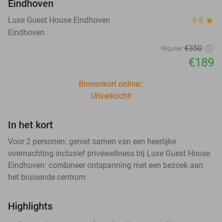
Eindhoven
Luxe Guest House Eindhoven
9.8
star
Eindhoven
€350
Regulier
€189
Binnenkort online::
Uitverkocht!
In het kort
Voor 2 personen: geniet samen van een heerlijke
overnachting inclusief privéwellness bij Luxe Guest House
Eindhoven: combineer ontspanning met een bezoek aan
het bruisende centrum
Highlights