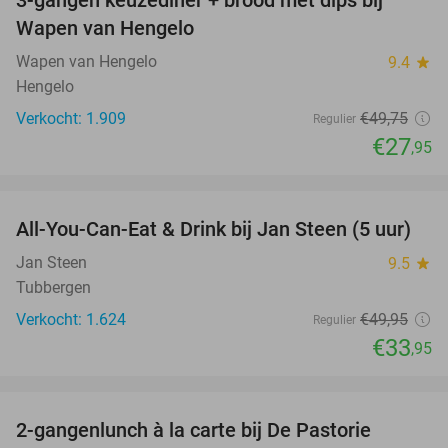
3-gangen keuzediner + brood met dips bij
44%
Wapen van Hengelo
Wapen van Hengelo
9.4
star
Hengelo
Verkocht: 1.909
€49
,75
Regulier
€27
,95
favorite_border
All-You-Can-Eat & Drink bij Jan Steen (5 uur)
32%
Jan Steen
9.5
star
Tubbergen
Verkocht: 1.624
€49
,95
Regulier
€33
,95
favorite_border
2-gangenlunch à la carte bij De Pastorie
52%