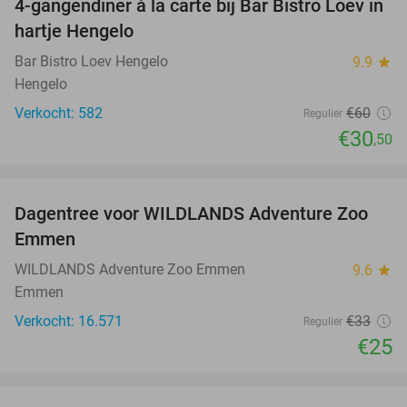
4-gangendiner à la carte bij Bar Bistro Loev in
49%
hartje Hengelo
Bar Bistro Loev Hengelo
9.9
star
Hengelo
Verkocht: 582
€60
Regulier
€30
,50
favorite_border
Dagentree voor WILDLANDS Adventure Zoo
24%
Emmen
WILDLANDS Adventure Zoo Emmen
9.6
star
Emmen
Verkocht: 16.571
€33
Regulier
€25
favorite_border