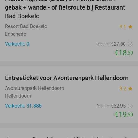
33%
NEW
gebak + wandel- of fietsroute bij Restaurant
TODAY
Bad Boekelo
Resort Bad Boekelo
9.1
star
Enschede
Verkocht: 0
€27
,50
Regulier
€18
,50
favorite_border
Entreeticket voor Avonturenpark Hellendoorn
41%
Avonturenpark Hellendoorn
9.2
star
Hellendoorn
Verkocht: 31.886
€32
,95
Regulier
€19
,50
favorite_border