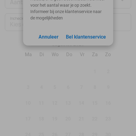
Aantal personen
voor het aantal waar je op zoekt.
Informeer bij onze klantenservice naar
de mogelijkheden
Inchecken
Uitchecken
Kies datum
Kies datum
Annuleer
Bel klantenservice
augustus 2026
Ma
Di
Wo
Do
Vr
Za
Zo
1
2
3
4
5
6
7
8
9
10
11
12
13
14
15
16
17
18
19
20
21
22
23
24
25
26
27
28
29
30