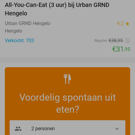
All-You-Can-Eat (3 uur) bij Urban GRND
18%
Hengelo
Urban GRND Hengelo
9.2
star
Hengelo
Verkocht: 703
€38
,95
Regulier
€31
,95
Voordelig spontaan uit
eten?