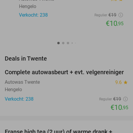
Hengelo
Verkocht: 238
€19
Regulier
€10
,95
favorite_border
Deals in Twente
Complete autowasbeurt + evt. velgenreiniger
42%
Autowas Twente
9.6
star
Hengelo
Verkocht: 238
€19
Regulier
€10
,95
favorite_border
Franse high tea (2 uur) of warme drank +