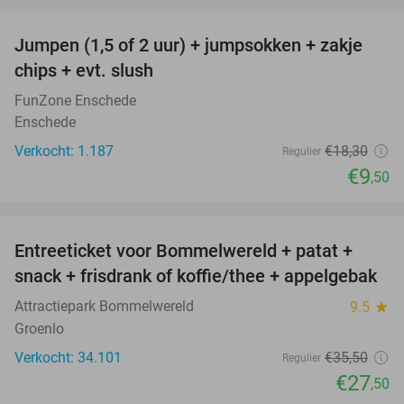
favorite_border
Jumpen (1,5 of 2 uur) + jumpsokken + zakje
48%
chips + evt. slush
FunZone Enschede
Enschede
Verkocht: 1.187
€18
,30
Regulier
€9
,50
favorite_border
Entreeticket voor Bommelwereld + patat +
23%
snack + frisdrank of koffie/thee + appelgebak
Attractiepark Bommelwereld
9.5
star
Groenlo
Verkocht: 34.101
€35
,50
Regulier
€27
,50