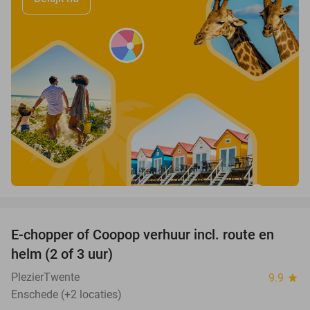
favorite_border
E-chopper of Coopop verhuur incl. route en
51%
helm (2 of 3 uur)
PlezierTwente
9.9
star
Enschede (+2 locaties)