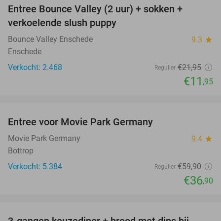
Entree Bounce Valley (2 uur) + sokken +
46%
verkoelende slush puppy
Bounce Valley Enschede
9.3
star
Enschede
Verkocht: 2.468
€21
,95
Regulier
€11
,95
favorite_border
Entree voor Movie Park Germany
38%
Movie Park Germany
9.4
star
Bottrop
Verkocht: 5.384
€59
,90
Regulier
€36
,90
favorite_border