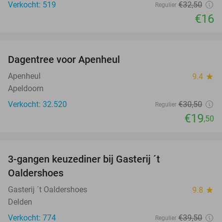
Verkocht: 519
€32
,50
Regulier
€16
favorite_border
Dagentree voor Apenheul
36%
Apenheul
9.4
star
Apeldoorn
Verkocht: 32.520
€30
,50
Regulier
€19
,50
favorite_border
3-gangen keuzediner bij Gasterij ´t
37%
Oaldershoes
Gasterij ´t Oaldershoes
9.8
star
Delden
Verkocht: 774
€39
,50
Regulier