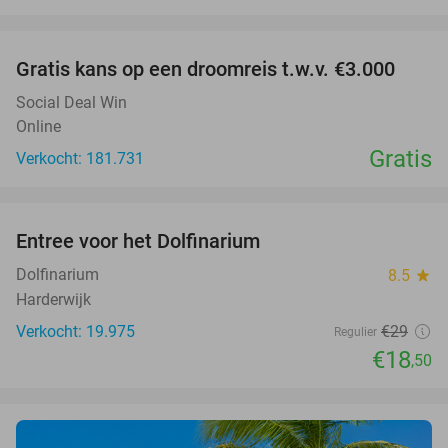
favorite_border
Gratis kans op een droomreis t.w.v. €3.000
Social Deal Win
Online
Gratis
Verkocht: 181.731
favorite_border
Entree voor het Dolfinarium
36%
Dolfinarium
8.5
star
Harderwijk
Verkocht: 19.975
€29
Regulier
€18
,50