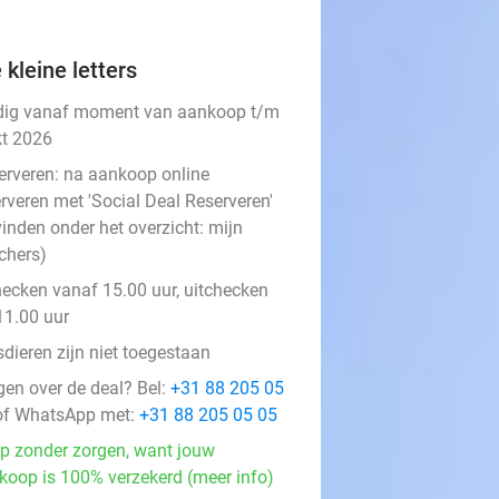
 kleine letters
dig vanaf moment van aankoop t/m
kt 2026
erveren:
na aankoop online
rveren met 'Social Deal Reserveren'
vinden onder het overzicht:
mijn
chers
)
hecken vanaf 15.00 uur, uitchecken
11.00 uur
dieren zijn niet toegestaan
gen over de deal? Bel:
+31 88 205 05
f WhatsApp met:
+31 88 205 05 05
p zonder zorgen, want jouw
koop is 100% verzekerd (meer info)