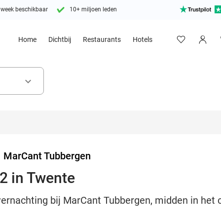
 week beschikbaar
10+ miljoen leden
Home
Dichtbij
Restaurants
Hotels
keyboard_arrow_down
>
MarCant Tubbergen
2 in Twente
overnachting bij MarCant Tubbergen, midden in het