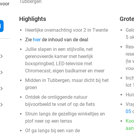
Tubbergen
 voor
Highlights
Grote
l
Heerlijke overnachting voor 2 in Twente
Gel
5 o
Zie
hier
de inhoud van de deal
Res
Jullie slapen in een stijlvolle, net
rese
ard_arrow_right
gerenoveerde kamer met heerlijk
(te 
boxspringbed, LED-televisie met
vou
Chromecast, eigen badkamer en meer
ard_arrow_right
Inc
Midden in Tubbergen, maar dicht bij het
tot 
groen
ard_arrow_right
Huis
Ontdek de omliggende natuur
ard_arrow_right
bijvoorbeeld te voet of op de fiets
Vra
05
o
Struin langs de gezellige winkeltjes en
plof neer op een terras
Koo
aan
Of ga langs bij een van de