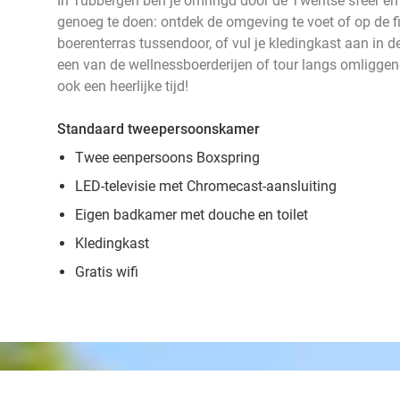
In Tubbergen ben je omringd door de Twentse sfeer en ge
genoeg te doen: ontdek de omgeving te voet of op de f
boerenterras tussendoor, of vul je kledingkast aan in de
een van de wellnessboerderijen of tour langs omliggen
ook een heerlijke tijd!
Standaard tweepersoonskamer
Twee eenpersoons Boxspring
LED-televisie met Chromecast-aansluiting
Eigen badkamer met douche en toilet
Kledingkast
Gratis wifi