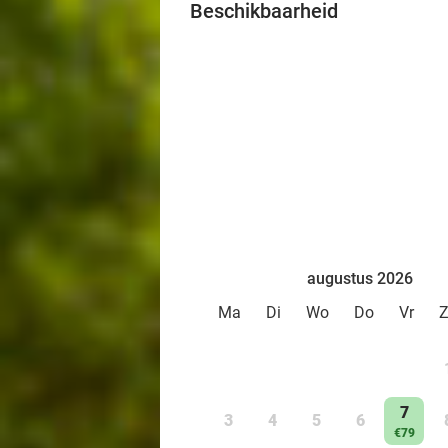
Beschikbaarheid
augustus 2026
Ma
Di
Wo
Do
Vr
7
3
4
5
6
€79