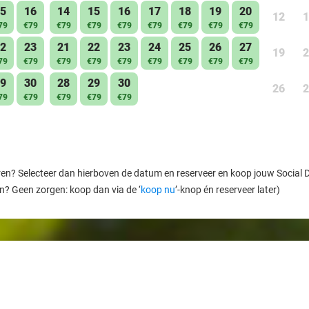
5
16
14
15
16
17
18
19
20
12
1
79
€79
€79
€79
€79
€79
€79
€79
€79
2
23
21
22
23
24
25
26
27
19
2
79
€79
€79
€79
€79
€79
€79
€79
€79
9
30
28
29
30
26
2
79
€79
€79
€79
€79
ren? Selecteer dan hierboven de datum en reserveer en koop jouw Social Dea
en? Geen zorgen: koop dan via de ‘
koop nu
’-knop én reserveer later)