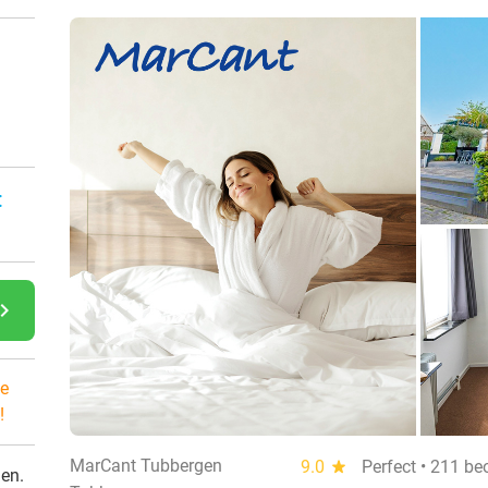
:
gate_next
e
!
MarCant Tubbergen
9.0
star
Perfect • 211 be
den.