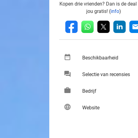
Kopen drie vrienden? Dan is de deal
jou gratis! (
info
)
whatsapp
linkedin
fb
mai
date_range
keybo
Beschikbaarheid
chat
keybo
Selectie van recensies
work
keybo
Bedrijf
language
keybo
Website