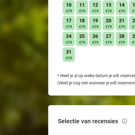
10
11
12
13
14
1
€79
€79
€79
€79
€79
€
17
18
19
20
21
2
€79
€79
€79
€79
€79
€
24
25
26
27
28
2
€79
€79
€79
€79
€79
€
31
€79
*
Weet je al op welke datum je wilt reserve
(Weet je nog niet wanneer je wilt reserver
Selectie van recensies
info_outlined