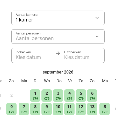
Aantal kamers:
1 kamer
Aantal personen:
Aantal personen
Inchecken
Uitchecken
Kies datum
Kies datum
september 2026
Za
Zo
Ma
Di
Wo
Do
Vr
Za
Zo
Ma
1
2
3
4
5
6
1
2
€79
€79
€79
€79
€79
€79
9
7
8
9
10
11
12
13
5
8
€79
€79
€79
€79
€79
€79
€79
€79
€79