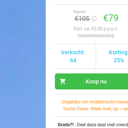
Regulier
€79
€105
Excl. ca. €2,50 p.p.p.n.
toeristenbelasting
Verkocht:
Korting
64
25%
shopping_cart
Koop nu
navi
Dagelijks om middernacht nieuw
Social Deals. Wees snel, op = op
Gratis?!
- Deel deze deal met vrien