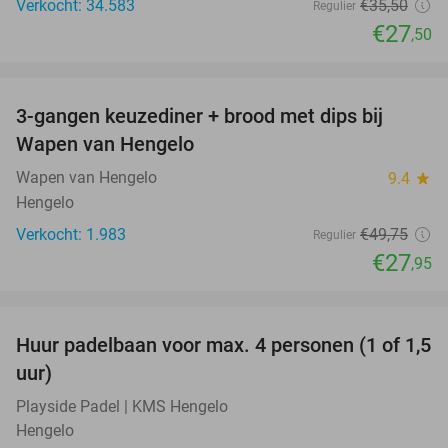
Verkocht: 34.583
€35
,50
Regulier
€27
,50
favorite_border
3-gangen keuzediner + brood met dips bij
44%
Wapen van Hengelo
Wapen van Hengelo
9.4
star
Hengelo
Verkocht: 1.983
€49
,75
Regulier
€27
,95
favorite_border
Huur padelbaan voor max. 4 personen (1 of 1,5
48%
uur)
Playside Padel | KMS Hengelo
Hengelo