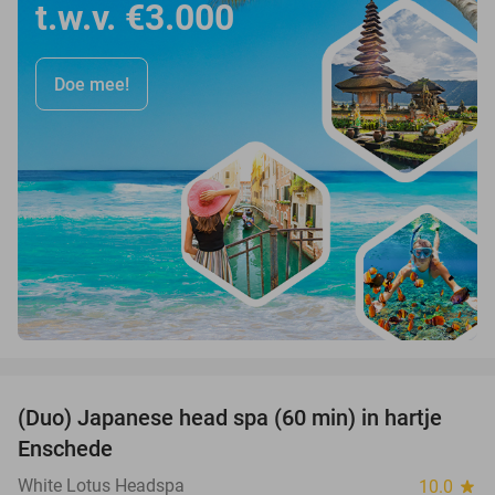
t.w.v. €3.000
Doe mee!
favorite_border
(Duo) Japanese head spa (60 min) in hartje
35%
Enschede
White Lotus Headspa
10.0
star