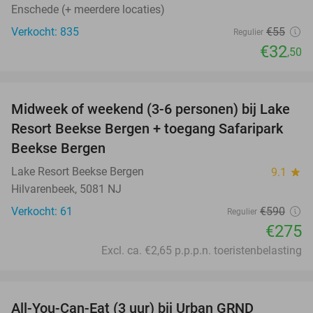
Enschede (+ meerdere locaties)
Verkocht: 835
€55
Regulier
€32
,50
favorite_border
Midweek of weekend (3-6 personen) bij Lake
53%
Resort Beekse Bergen + toegang Safaripark
Beekse Bergen
Lake Resort Beekse Bergen
9.1
star
Hilvarenbeek, 5081 NJ
Verkocht: 61
€590
Regulier
€275
Excl. ca. €2,65 p.p.p.n. toeristenbelasting
favorite_border
All-You-Can-Eat (3 uur) bij Urban GRND