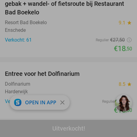
gebak + wandel- of fietsroute bij Restaurant
Bad Boekelo
Resort Bad Boekelo
9.1
star
Enschede
Verkocht: 61
€27
,50
Regulier
€18
,50
favorite_border
Entree voor het Dolfinarium
36%
Dolfinarium
8.5
star
Harderwijk
Verkocht: 21.431
€29
close
OPEN IN APP
Regulier
€18
,50
favorite_border
Uitverkocht!
3-gangen keuzediner + kroepoek bij Kota