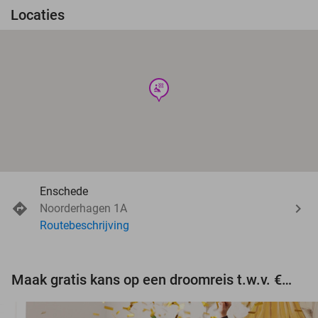
Locaties
wellness
Enschede
Noorderhagen 1A
Routebeschrijving
Maak gratis kans op een droomreis t.w.v. €3.000!