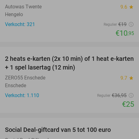
Autowas Twente
9.6
star
Hengelo
Verkocht: 321
€19
Regulier
€10
,95
favorite_border
2 heats e-karten (2x 10 min) of 1 heat e-karten
32%
+ 1 spel lasertag (12 min)
ZERO55 Enschede
9.7
star
Enschede
Verkocht: 1.110
€36
,95
Regulier
€25
favorite_border
Social Deal-giftcard van 5 tot 100 euro