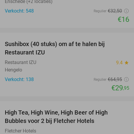
Enschede (+2 locaties)
Verkocht: 548
€32
,50
Regulier
€16
favorite_border
Sushibox (40 stuks) om af te halen bij
54%
Restaurant IZU
Restaurant IZU
9.4
star
Hengelo
Verkocht: 138
€64
,95
Regulier
€29
,95
favorite_border
High Tea, High Wine, High Beer of High
41%
Bubbles voor 2 bij Fletcher Hotels
Fletcher Hotels