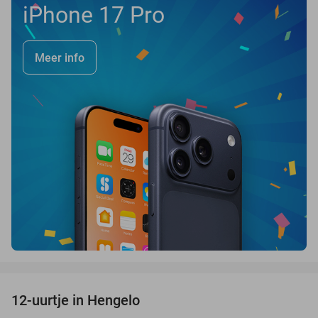
iPhone 17 Pro
Meer info
favorite_border
12-uurtje in Hengelo
47%