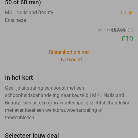
50 of 60 min)
MKL Nails and Beauty
9.0
star
Enschede
€59
,95
Regulier
€19
Binnenkort online::
Uitverkocht!
In het kort
Geef je uitstraling een boost met een
schoonheidsbehandeling naar keuze bij MKL Nails and
Beauty: kies uit een (duo-)voetenspa, gezichtsbehandeling
met eventueel een wenkbrauwbehandeling of
tandenbleken
Selecteer jouw deal