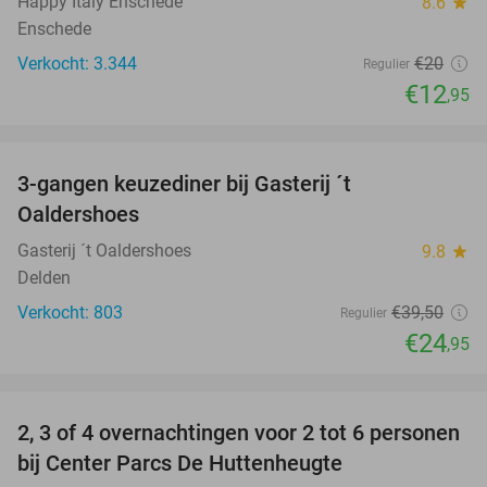
Happy Italy Enschede
8.6
star
Enschede
Verkocht: 3.344
€20
Regulier
€12
,95
favorite_border
3-gangen keuzediner bij Gasterij ´t
37%
Oaldershoes
Gasterij ´t Oaldershoes
9.8
star
Delden
Verkocht: 803
€39
,50
Regulier
€24
,95
favorite_border
2, 3 of 4 overnachtingen voor 2 tot 6 personen
15%
bij Center Parcs De Huttenheugte