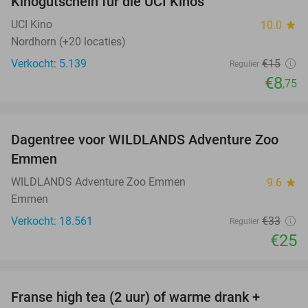
Kinogutschein für die UCI Kinos
42%
UCI Kino
10.0
star
Nordhorn (+20 locaties)
Verkocht: 5.139
€15
Regulier
€8
,75
favorite_border
Dagentree voor WILDLANDS Adventure Zoo
24%
Emmen
WILDLANDS Adventure Zoo Emmen
9.6
star
Emmen
Verkocht: 18.561
€33
Regulier
€25
favorite_border
Franse high tea (2 uur) of warme drank +
33%