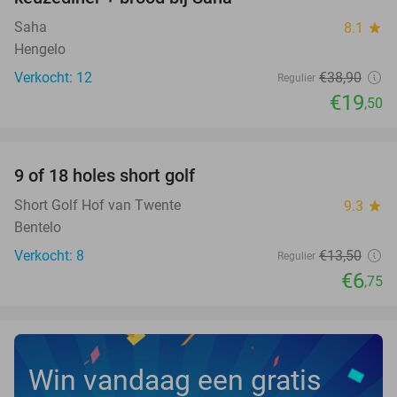
Saha
8.1
star
Hengelo
Verkocht: 12
€38
,90
Regulier
€19
,50
favorite_border
9 of 18 holes short golf
50%
NEW
TODAY
Short Golf Hof van Twente
9.3
star
Bentelo
Verkocht: 8
€13
,50
Regulier
€6
,75
Win vandaag een gratis