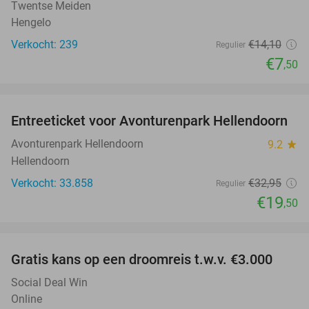
Twentse Meiden
Hengelo
Verkocht: 239
€14
,10
Regulier
€7
,50
favorite_border
Entreeticket voor Avonturenpark Hellendoorn
41%
Avonturenpark Hellendoorn
9.2
star
Hellendoorn
Verkocht: 33.858
€32
,95
Regulier
€19
,50
favorite_border
Gratis kans op een droomreis t.w.v. €3.000
Social Deal Win
Online