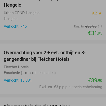
18%
Hengelo
Urban GRND Hengelo
9.2
star
Hengelo
Verkocht: 745
€38
,95
Regulier
€31
,95
favorite_border
Overnachting voor 2 + evt. ontbijt en 3-
gangendiner bij Fletcher Hotels
Fletcher Hotels
Enschede (+ meerdere locaties)
€39
Verkocht: 18.381
,90
Excl. ca. €3 p.p.p.n. toeristenbelasting
favorite_border