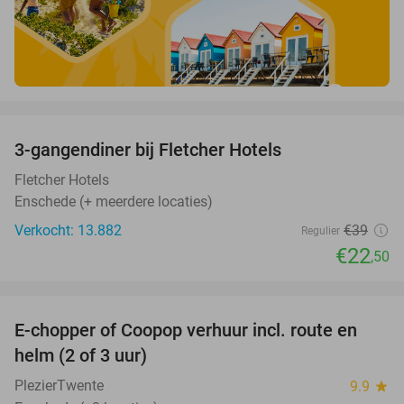
favorite_border
3-gangendiner bij Fletcher Hotels
42%
Fletcher Hotels
Enschede (+ meerdere locaties)
Verkocht: 13.882
€39
Regulier
€22
,50
favorite_border
E-chopper of Coopop verhuur incl. route en
51%
helm (2 of 3 uur)
PlezierTwente
9.9
star