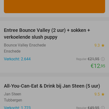
favorite_border
Entree Bounce Valley (2 uur) + sokken +
41%
verkoelende slush puppy
Bounce Valley Enschede
9.3
star
Enschede
Verkocht: 2.644
€21
,95
Regulier
€12
,95
favorite_border
All-You-Can-Eat & Drink bij Jan Steen (5 uur)
32%
Jan Steen
9.5
star
Tubbergen
Verkocht: 1.723
€49
,95
Regulier