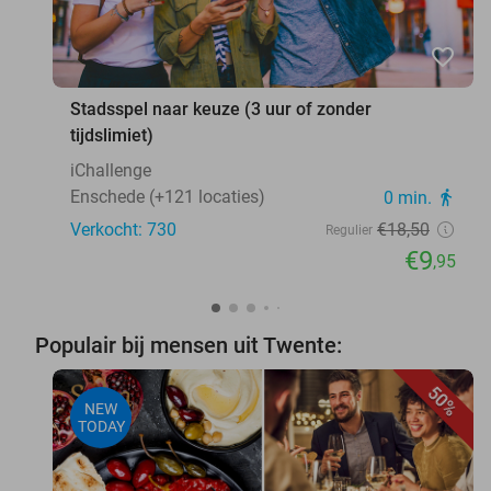
favorite_border
Stadsspel naar keuze (3 uur of zonder
tijdslimiet)
iChallenge
Enschede (+121 locaties)
0 min.
directions_walk
Verkocht: 730
€18
,50
Regulier
€9
,95
Populair bij mensen uit Twente:
50%
NEW
TODAY