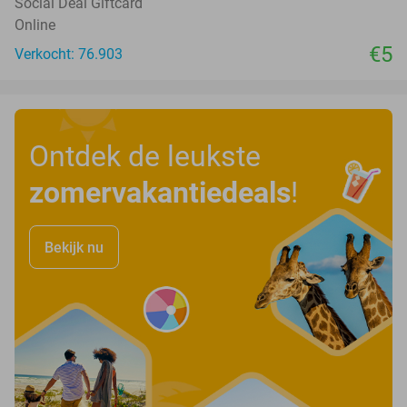
Social Deal Giftcard
Online
€5
Verkocht: 76.903
Ontdek de leukste
zomervakantiedeals
!
Bekijk nu