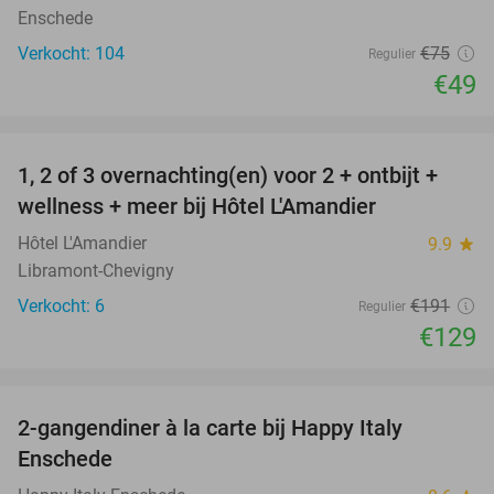
Enschede
Verkocht: 104
€75
Regulier
€49
favorite_border
1, 2 of 3 overnachting(en) voor 2 + ontbijt +
32%
NEW
wellness + meer bij Hôtel L'Amandier
TODAY
Hôtel L'Amandier
9.9
star
Libramont-Chevigny
Verkocht: 6
€191
Regulier
€129
favorite_border
2-gangendiner à la carte bij Happy Italy
35%
Enschede