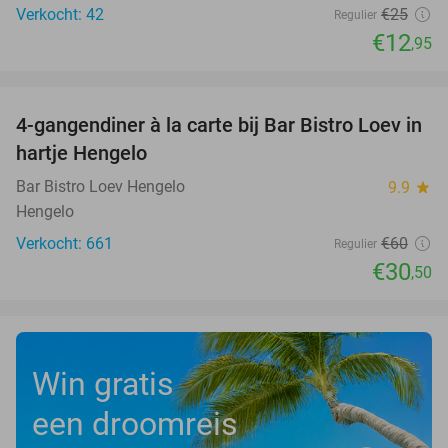
Verkocht: 42
€25
Regulier
€12
,95
favorite_border
4-gangendiner à la carte bij Bar Bistro Loev in
49%
hartje Hengelo
Bar Bistro Loev Hengelo
9.9
star
Hengelo
Verkocht: 661
€60
Regulier
€30
,50
Win gratis
een droomreis