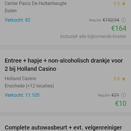
Center Parcs De Huttenheugte
9.5
star
Dalen
Verkocht: 82
€192
,94
Regulier
€164
Inclusief alle bijkomende kosten
favorite_border
Entree + hapje + non-alcoholisch drankje voor
52%
2 bij Holland Casino
Holland Casino
9.6
star
Enschede (+12 locaties)
Verkocht: 11.105
€21
Regulier
€10
favorite_border
Complete autowasbeurt + evt. velgenreiniger
42%