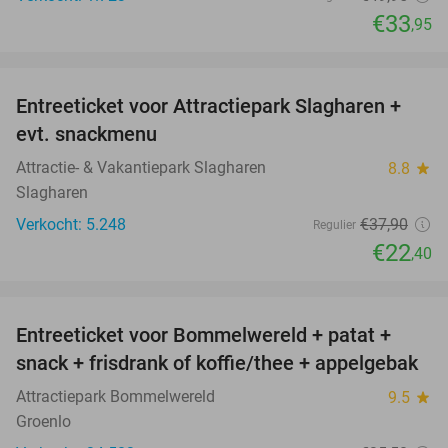
€33
,95
favorite_border
Entreeticket voor Attractiepark Slagharen +
41%
evt. snackmenu
Attractie- & Vakantiepark Slagharen
8.8
star
Slagharen
Verkocht: 5.248
€37
,90
Regulier
€22
,40
favorite_border
Entreeticket voor Bommelwereld + patat +
23%
snack + frisdrank of koffie/thee + appelgebak
Attractiepark Bommelwereld
9.5
star
Groenlo