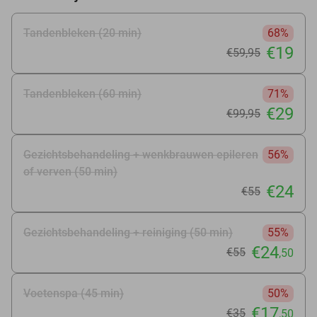
Tandenbleken (20 min)
68%
€19
€59
,95
Tandenbleken (60 min)
71%
€29
€99
,95
Gezichtsbehandeling + wenkbrauwen epileren
56%
of verven (50 min)
€24
€55
Gezichtsbehandeling + reiniging (50 min)
55%
€24
€55
,50
Voetenspa (45 min)
50%
€17
€35
,50