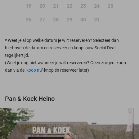
19
20
21
22
23
24
25
26
27
28
29
30
31
*
Weet je al op welke datum je wilt reserveren? Selecteer dan
hierboven de datum en reserveer en koop jouw Social Deal
tegelijkertijd.
(Weet je nog niet wanneer je wilt reserveren? Geen zorgen: koop
dan via de ‘
koop nu
’-knop én reserveer later)
Pan & Koek Heino