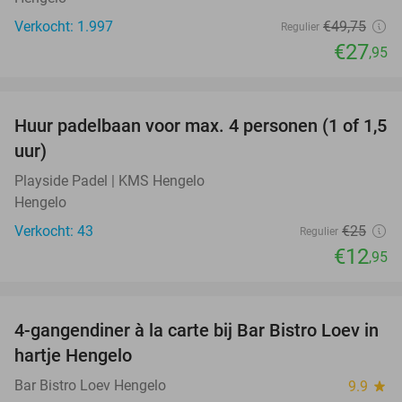
Verkocht: 1.997
€49
,75
Regulier
€27
,95
favorite_border
Huur padelbaan voor max. 4 personen (1 of 1,5
48%
uur)
Playside Padel | KMS Hengelo
Hengelo
Verkocht: 43
€25
Regulier
€12
,95
favorite_border
4-gangendiner à la carte bij Bar Bistro Loev in
49%
hartje Hengelo
Bar Bistro Loev Hengelo
9.9
star