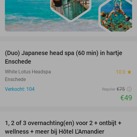
favorite_border
(Duo) Japanese head spa (60 min) in hartje
35%
Enschede
White Lotus Headspa
10.0
star
Enschede
Verkocht: 104
€75
Regulier
€49
favorite_border
1, 2 of 3 overnachting(en) voor 2 + ontbijt +
32%
NEW
wellness + meer bij Hôtel L'Amandier
TODAY