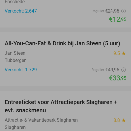
Enschede
Verkocht: 2.647
€21
,95
Regulier
€12
,95
favorite_border
All-You-Can-Eat & Drink bij Jan Steen (5 uur)
32%
Jan Steen
9.5
star
Tubbergen
Verkocht: 1.729
€49
,95
Regulier
€33
,95
favorite_border
Entreeticket voor Attractiepark Slagharen +
41%
evt. snackmenu
Attractie- & Vakantiepark Slagharen
8.8
star
Slagharen