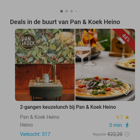
Deals in de buurt van Pan & Koek Heino
44%
favorite_border
2-gangen keuzelunch bij Pan & Koek Heino
Pan & Koek Heino
9.7
star
Heino
0 min.
directions_walk
Verkocht: 517
€22
,20
Regulier