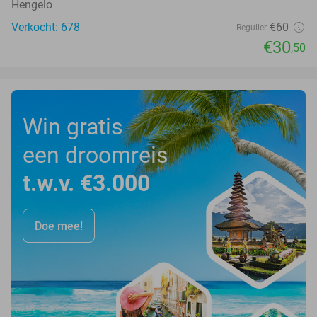
Hengelo
Verkocht: 678
€60
Regulier
€30
,50
Win gratis
een droomreis
t.w.v. €3.000
Doe mee!