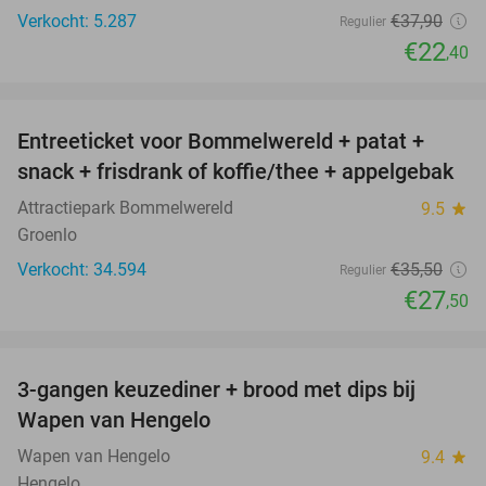
Verkocht: 5.287
€37
,90
Regulier
€22
,40
favorite_border
Entreeticket voor Bommelwereld + patat +
23%
snack + frisdrank of koffie/thee + appelgebak
Attractiepark Bommelwereld
9.5
star
Groenlo
Verkocht: 34.594
€35
,50
Regulier
€27
,50
favorite_border
3-gangen keuzediner + brood met dips bij
44%
Wapen van Hengelo
Wapen van Hengelo
9.4
star
Hengelo