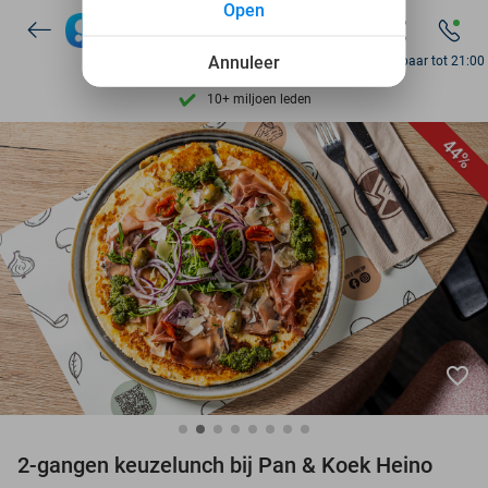
Open
7 dagen per week beschikbaar
Annuleer
Bereikbaar tot 21:00
10+ miljoen leden
9,4
op basis van
206.330 reviews
44%
Ontdek 15.000+ deals
7 dagen per week beschikbaar
10+ miljoen leden
favorite_border
2-gangen keuzelunch bij Pan & Koek Heino