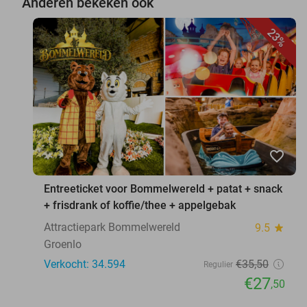
Anderen bekeken ook
23%
favorite_border
Entreeticket voor Bommelwereld + patat + snack
+ frisdrank of koffie/thee + appelgebak
Attractiepark Bommelwereld
9.5
star
Groenlo
Verkocht: 34.594
€35
,50
Regulier
€27
,50