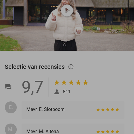
play_circle
Selectie van recensies
info_outlined
9,7
811
E.
Mevr. E. Slotboom
M.
Mevr. M. Altena