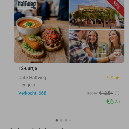
50%
favorite_border
12-uurtje
Café Halfweg
9.9
star
Hengelo
Verkocht: 668
€12
,54
Regulier
€6
,25