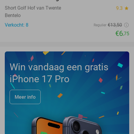
50%
NEW
TODAY
Short Golf Hof van Twente
9.3
star
Bentelo
Verkocht: 8
€13
,50
Regulier
€6
,75
Win vandaag een gratis
iPhone 17 Pro
Meer info