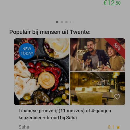
€12
,50
Populair bij mensen uit Twente:
50%
NEW
TODAY
favorite_border
Libanese proeverij (11 mezzes) of 4-gangen
keuzediner + brood bij Saha
Saha
8.1
star