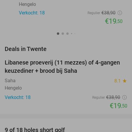
Hengelo
Verkocht: 18
€38
,90
Regulier
€19
,50
favorite_border
Deals in Twente
Libanese proeverij (11 mezzes) of 4-gangen
50%
NEW
keuzediner + brood bij Saha
TODAY
Saha
8.1
star
Hengelo
Verkocht: 18
€38
,90
Regulier
€19
,50
favorite_border
9 of 18 holes short golf