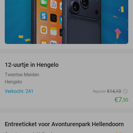
favorite_border
12-uurtje in Hengelo
47%
Twentse Meiden
Hengelo
Verkocht: 241
€14
,10
Regulier
€7
,50
favorite_border
Entreeticket voor Avonturenpark Hellendoorn
41%