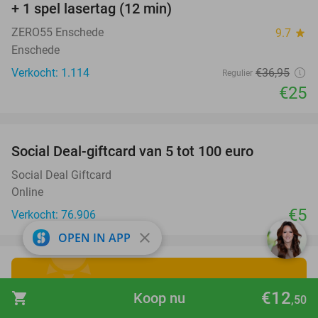
+ 1 spel lasertag (12 min)
ZERO55 Enschede
9.7
star
Enschede
Verkocht: 1.114
€36
,95
Regulier
€25
favorite_border
Social Deal-giftcard van 5 tot 100 euro
Social Deal Giftcard
Online
€5
Verkocht: 76.906
close
OPEN IN APP
Ontdek de leukste
€12
shopping_cart
Koop nu
,50