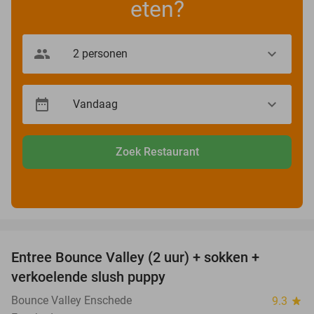
eten?
Zoek Restaurant
favorite_border
Entree Bounce Valley (2 uur) + sokken +
41%
verkoelende slush puppy
Bounce Valley Enschede
9.3
star