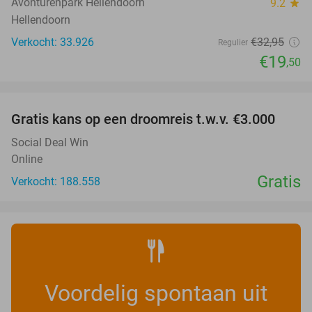
Avonturenpark Hellendoorn
9.2
star
Hellendoorn
Verkocht: 33.926
€32
,95
Regulier
€19
,50
favorite_border
Gratis kans op een droomreis t.w.v. €3.000
Social Deal Win
Online
Gratis
Verkocht: 188.558
Voordelig spontaan uit