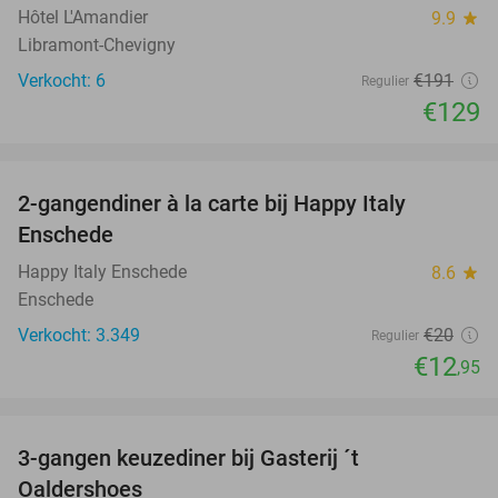
Hôtel L'Amandier
9.9
star
Libramont-Chevigny
Verkocht: 6
€191
Regulier
€129
favorite_border
2-gangendiner à la carte bij Happy Italy
35%
Enschede
Happy Italy Enschede
8.6
star
Enschede
Verkocht: 3.349
€20
Regulier
€12
,95
favorite_border
3-gangen keuzediner bij Gasterij ´t
37%
Oaldershoes