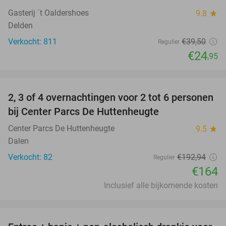
Gasterij ´t Oaldershoes
9.8
star
Delden
Verkocht: 811
€39
,50
Regulier
€24
,95
favorite_border
2, 3 of 4 overnachtingen voor 2 tot 6 personen
15%
bij Center Parcs De Huttenheugte
Center Parcs De Huttenheugte
9.5
star
Dalen
Verkocht: 82
€192
,94
Regulier
€164
Inclusief alle bijkomende kosten
favorite_border