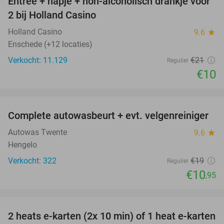
Entree + hapje + non-alcoholisch drankje voor
52%
2 bij Holland Casino
Holland Casino
9.6
star
Enschede (+12 locaties)
Verkocht: 11.129
€21
Regulier
€10
favorite_border
Complete autowasbeurt + evt. velgenreiniger
42%
Autowas Twente
9.6
star
Hengelo
Verkocht: 322
€19
Regulier
€10
,95
favorite_border
2 heats e-karten (2x 10 min) of 1 heat e-karten
32%