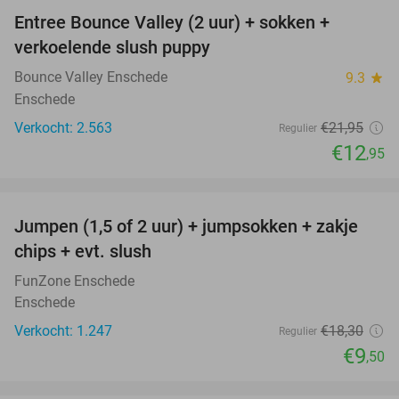
Entree Bounce Valley (2 uur) + sokken +
41%
verkoelende slush puppy
Bounce Valley Enschede
9.3
star
Enschede
Verkocht: 2.563
€21
,95
Regulier
€12
,95
favorite_border
Jumpen (1,5 of 2 uur) + jumpsokken + zakje
48%
chips + evt. slush
FunZone Enschede
Enschede
Verkocht: 1.247
€18
,30
Regulier
€9
,50
favorite_border