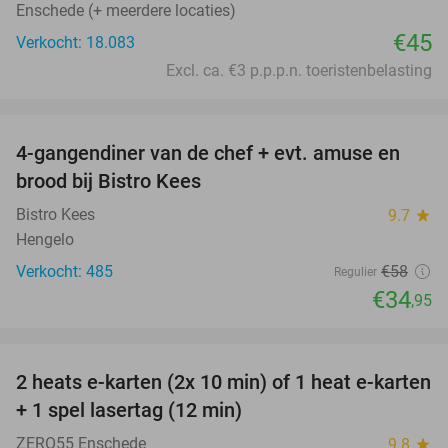
Enschede (+ meerdere locaties)
€45
Verkocht: 18.083
Excl. ca. €3 p.p.p.n. toeristenbelasting
favorite_border
4-gangendiner van de chef + evt. amuse en
40%
brood bij Bistro Kees
Bistro Kees
9.7
star
Hengelo
Verkocht: 485
€58
Regulier
€34
,95
favorite_border
2 heats e-karten (2x 10 min) of 1 heat e-karten
32%
+ 1 spel lasertag (12 min)
ZERO55 Enschede
9.8
star