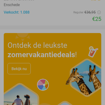
Enschede
Verkocht: 1.088
€36
,95
Regulier
€25
Ontdek de leukste
zomervakantiedeals
!
Bekijk nu