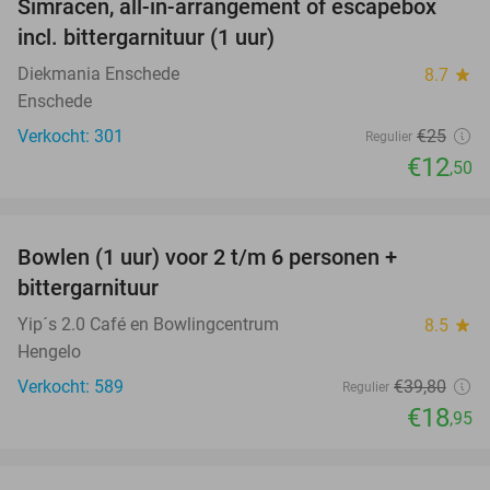
Simracen, all-in-arrangement of escapebox
50%
incl. bittergarnituur (1 uur)
Diekmania Enschede
8.7
star
Enschede
Verkocht: 301
€25
Regulier
€12
,50
favorite_border
Bowlen (1 uur) voor 2 t/m 6 personen +
52%
bittergarnituur
Yip´s 2.0 Café en Bowlingcentrum
8.5
star
Hengelo
Verkocht: 589
€39
,80
Regulier
€18
,95
favorite_border