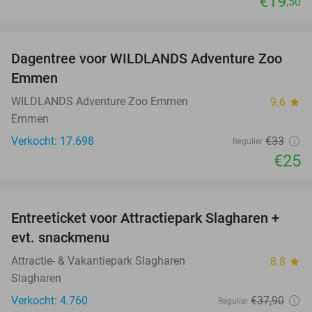
€19
,50
favorite_border
Dagentree voor WILDLANDS Adventure Zoo
24%
Emmen
WILDLANDS Adventure Zoo Emmen
9.6
star
Emmen
Verkocht: 17.698
€33
Regulier
€25
favorite_border
Entreeticket voor Attractiepark Slagharen +
41%
evt. snackmenu
Attractie- & Vakantiepark Slagharen
8.8
star
Slagharen
Verkocht: 4.760
€37
,90
Regulier