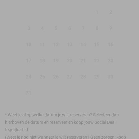
1
2
3
4
5
6
7
8
9
10
11
12
13
14
15
16
17
18
19
20
21
22
23
24
25
26
27
28
29
30
31
*
Weet je al op welke datum je wilt reserveren? Selecteer dan
hierboven de datum en reserveer en koop jouw Social Deal
tegelijkertijd.
(Weet je nog niet wanneer je wilt reserveren? Geen zorgen: koop