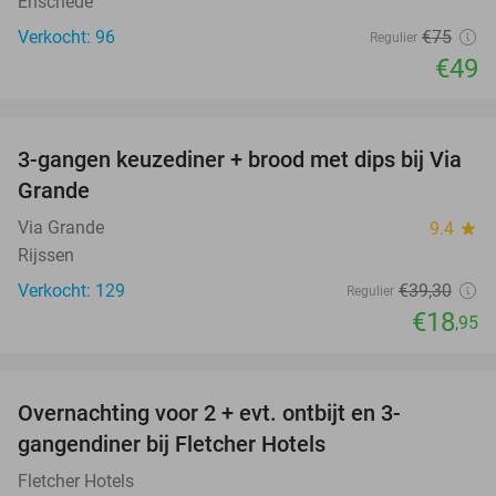
Enschede
Verkocht: 96
€75
Regulier
€49
favorite_border
3-gangen keuzediner + brood met dips bij Via
52%
Grande
Via Grande
9.4
star
Rijssen
Verkocht: 129
€39
,30
Regulier
€18
,95
favorite_border
Overnachting voor 2 + evt. ontbijt en 3-
gangendiner bij Fletcher Hotels
Fletcher Hotels