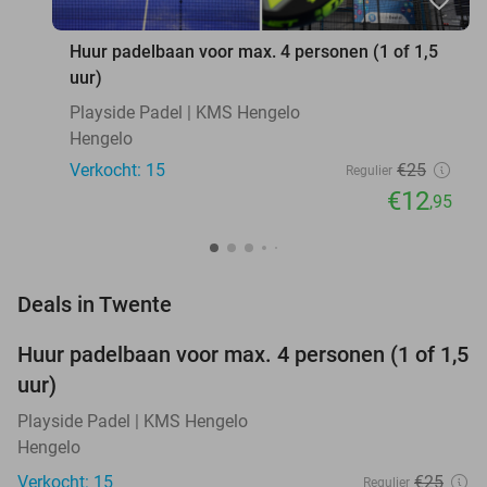
favorite_border
Huur padelbaan voor max. 4 personen (1 of 1,5
uur)
Playside Padel | KMS Hengelo
Hengelo
Verkocht: 15
€25
Regulier
€12
,95
favorite_border
Deals in Twente
Huur padelbaan voor max. 4 personen (1 of 1,5
48%
NEW
uur)
TODAY
Playside Padel | KMS Hengelo
Hengelo
Verkocht: 15
€25
Regulier