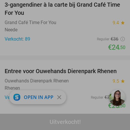
3-gangendiner à la carte bij Grand Café Time
32%
For You
Grand Café Time For You
9.4
star
Neede
Verkocht: 89
€36
Regulier
€24
,50
favorite_border
Entree voor Ouwehands Dierenpark Rhenen
19%
Ouwehands Dierenpark Rhenen
9.5
star
Rhenen
close
OPEN IN APP
Verkocht: 3.302
€31
,50
Regulier
€25
,50
favorite_border
Uitverkocht!
Overnachting(en) voor 2 + ontbijt + evt. late