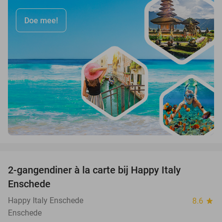
Doe mee!
favorite_border
2-gangendiner à la carte bij Happy Italy
35%
Enschede
Happy Italy Enschede
8.6
star
Enschede