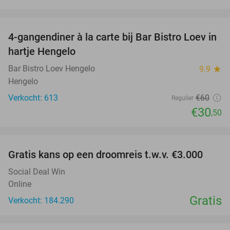
favorite_border
4-gangendiner à la carte bij Bar Bistro Loev in
49%
hartje Hengelo
Bar Bistro Loev Hengelo
9.9
star
Hengelo
Verkocht: 613
€60
Regulier
€30
,50
favorite_border
Gratis kans op een droomreis t.w.v. €3.000
Social Deal Win
Online
Gratis
Verkocht: 184.290
favorite_border