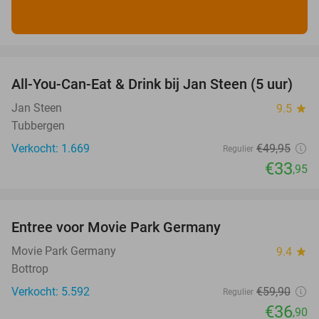
favorite_border
All-You-Can-Eat & Drink bij Jan Steen (5 uur)
32%
Jan Steen
9.5
star
Tubbergen
Verkocht: 1.669
€49
,95
Regulier
€33
,95
favorite_border
Entree voor Movie Park Germany
38%
Movie Park Germany
9.4
star
Bottrop
Verkocht: 5.592
€59
,90
Regulier
€36
,90