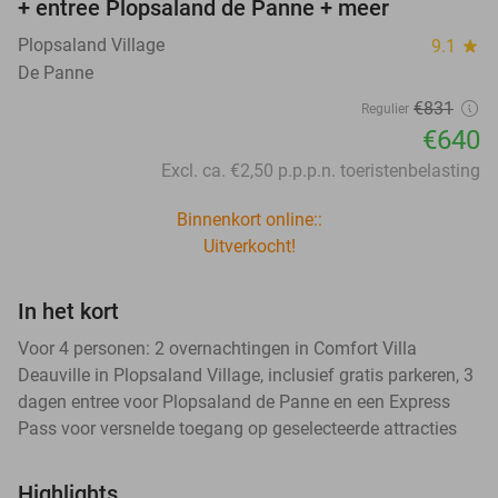
+ entree Plopsaland de Panne + meer
Plopsaland Village
9.1
star
De Panne
€831
Regulier
€640
Excl. ca. €2,50 p.p.p.n. toeristenbelasting
Binnenkort online::
Uitverkocht!
In het kort
Voor 4 personen: 2 overnachtingen in Comfort Villa
Deauville in Plopsaland Village, inclusief gratis parkeren, 3
dagen entree voor Plopsaland de Panne en een Express
Pass voor versnelde toegang op geselecteerde attracties
Highlights