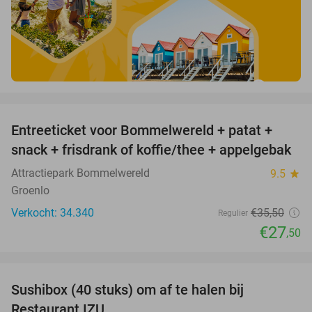
favorite_border
Entreeticket voor Bommelwereld + patat +
23%
snack + frisdrank of koffie/thee + appelgebak
Attractiepark Bommelwereld
9.5
star
Groenlo
Verkocht: 34.340
€35
,50
Regulier
€27
,50
favorite_border
Sushibox (40 stuks) om af te halen bij
54%
Restaurant IZU