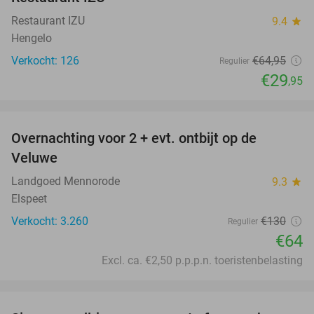
Restaurant IZU
9.4
star
Hengelo
Verkocht: 126
€64
,95
Regulier
€29
,95
favorite_border
Overnachting voor 2 + evt. ontbijt op de
51%
Veluwe
Landgoed Mennorode
9.3
star
Elspeet
Verkocht: 3.260
€130
Regulier
€64
Excl. ca. €2,50 p.p.p.n. toeristenbelasting
favorite_border