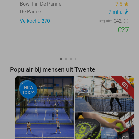
Bowl Inn De Panne
7.5
star
De Panne
7 min.
directions_walk
Verkocht: 270
€42
Regulier
€27
Populair bij mensen uit Twente:
48%
NEW
TODAY