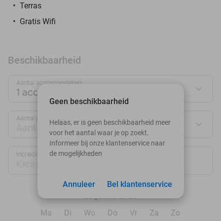
Terras
Gratis Wifi
Beschikbaarheid
Aantal accommodaties:
1 accommodatie
Geen beschikbaarheid
Aantal personen:
Helaas, er is geen beschikbaarheid meer
Aantal personen
voor het aantal waar je op zoekt.
Informeer bij onze klantenservice naar
de mogelijkheden
Inchecken
Uitchecken
Kies datum
Kies datum
Annuleer
Bel klantenservice
augustus 2026
Ma
Di
Wo
Do
Vr
Za
Zo