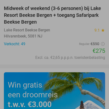
Midweek of weekend (3-6 personen) bij Lake
53%
Resort Beekse Bergen + toegang Safaripark
Beekse Bergen
Lake Resort Beekse Bergen
9.1
star
Hilvarenbeek, 5081 NJ
Verkocht: 49
€590
Regulier
€275
Excl. ca. €2,65 p.p.p.n. toeristenbelasting
Win gratis
een droomreis
t.w.v. €3.000