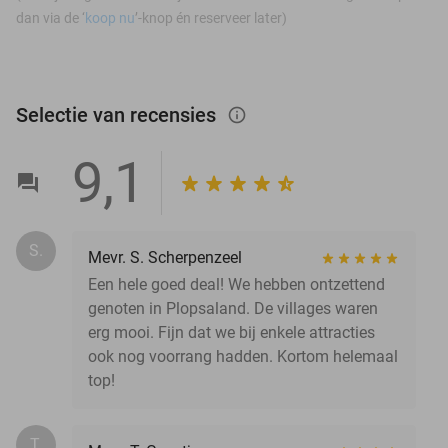
dan via de ‘
koop nu
’-knop én reserveer later)
Selectie van recensies
info_outlined
9,1
S.
Mevr. S. Scherpenzeel
Een hele goed deal! We hebben ontzettend
genoten in Plopsaland. De villages waren
erg mooi. Fijn dat we bij enkele attracties
ook nog voorrang hadden. Kortom helemaal
top!
T.