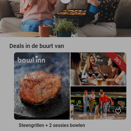
Deals in de buurt van
36%
favorite_border
Steengrillen + 2 sessies bowlen