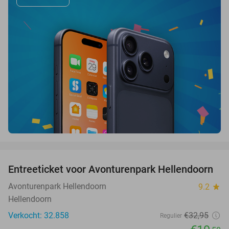
favorite_border
Entreeticket voor Avonturenpark Hellendoorn
41%
Avonturenpark Hellendoorn
9.2
star
Hellendoorn
Verkocht: 32.858
€32
,95
Regulier