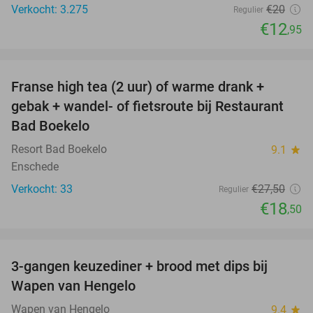
Verkocht: 3.275
€20
Regulier
€12
,95
favorite_border
Franse high tea (2 uur) of warme drank +
33%
gebak + wandel- of fietsroute bij Restaurant
Bad Boekelo
Resort Bad Boekelo
9.1
star
Enschede
Verkocht: 33
€27
,50
Regulier
€18
,50
favorite_border
3-gangen keuzediner + brood met dips bij
44%
Wapen van Hengelo
Wapen van Hengelo
9.4
star