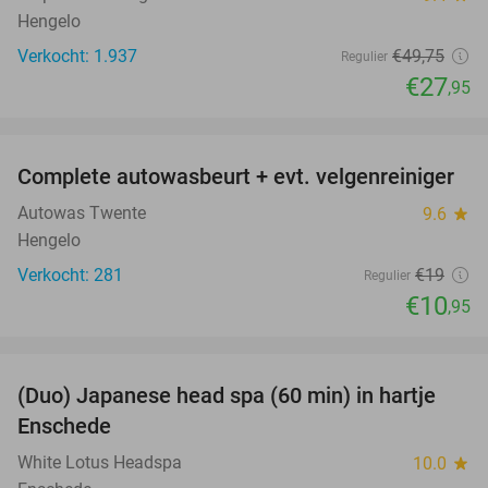
Hengelo
Verkocht: 1.937
€49
,75
Regulier
€27
,95
favorite_border
Complete autowasbeurt + evt. velgenreiniger
42%
Autowas Twente
9.6
star
Hengelo
Verkocht: 281
€19
Regulier
€10
,95
favorite_border
(Duo) Japanese head spa (60 min) in hartje
35%
Enschede
White Lotus Headspa
10.0
star