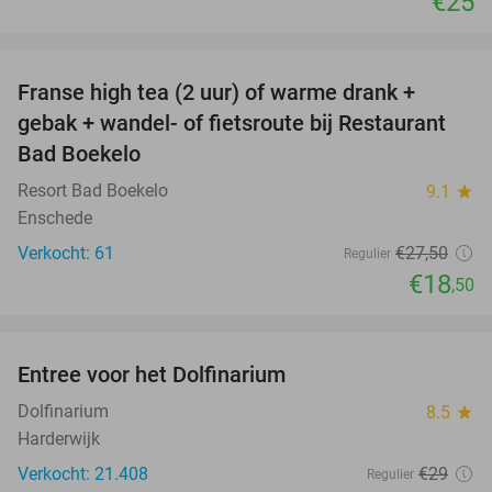
€25
favorite_border
Franse high tea (2 uur) of warme drank +
33%
gebak + wandel- of fietsroute bij Restaurant
Bad Boekelo
Resort Bad Boekelo
9.1
star
Enschede
Verkocht: 61
€27
,50
Regulier
€18
,50
favorite_border
Entree voor het Dolfinarium
36%
Dolfinarium
8.5
star
Harderwijk
Verkocht: 21.408
€29
Regulier