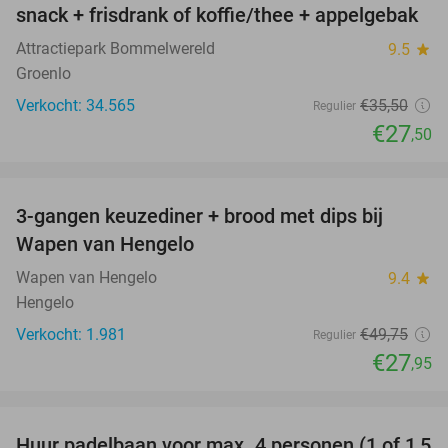
snack + frisdrank of koffie/thee + appelgebak
Attractiepark Bommelwereld
9.5
star
Groenlo
Verkocht: 34.565
€35
,50
Regulier
€27
,50
favorite_border
3-gangen keuzediner + brood met dips bij
44%
Wapen van Hengelo
Wapen van Hengelo
9.4
star
Hengelo
Verkocht: 1.981
€49
,75
Regulier
€27
,95
favorite_border
Huur padelbaan voor max. 4 personen (1 of 1,5