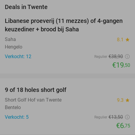
favorite_border
Deals in Twente
Libanese proeverij (11 mezzes) of 4-gangen
50%
NEW
keuzediner + brood bij Saha
TODAY
Saha
8.1
star
Hengelo
Verkocht: 12
€38
,90
Regulier
€19
,50
favorite_border
9 of 18 holes short golf
50%
NEW
TODAY
Short Golf Hof van Twente
9.3
star
Bentelo
Verkocht: 5
€13
,50
Regulier
€6
,75