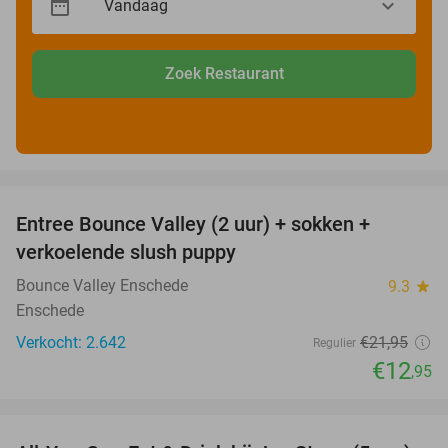
Zoek Restaurant
favorite_border
Entree Bounce Valley (2 uur) + sokken +
41%
verkoelende slush puppy
Bounce Valley Enschede
9.3
star
Enschede
Verkocht: 2.642
€21
,95
Regulier
€12
,95
favorite_border