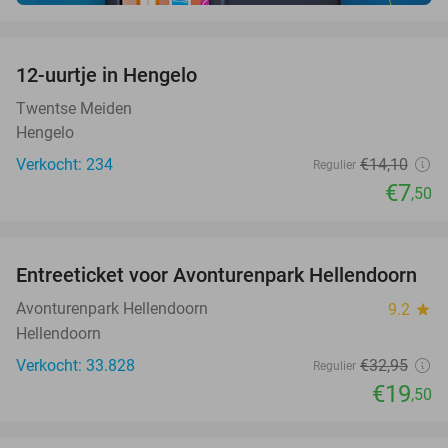
favorite_border
12-uurtje in Hengelo
47%
Twentse Meiden
Hengelo
Verkocht: 234
€14
,10
Regulier
€7
,50
favorite_border
Entreeticket voor Avonturenpark Hellendoorn
41%
Avonturenpark Hellendoorn
9.2
star
Hellendoorn
Verkocht: 33.828
€32
,95
Regulier
€19
,50
favorite_border