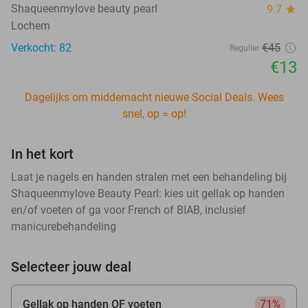
Shaqueenmylove beauty pearl
9.7
star
Lochem
Verkocht: 82
€45
Regulier
€13
Dagelijks om middernacht nieuwe Social Deals. Wees
snel, op = op!
In het kort
Laat je nagels en handen stralen met een behandeling bij
Shaqueenmylove Beauty Pearl: kies uit gellak op handen
en/of voeten of ga voor French of BIAB, inclusief
manicurebehandeling
Selecteer jouw deal
Gellak op handen OF voeten
71%