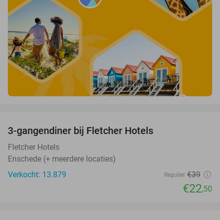
favorite_border
3-gangendiner bij Fletcher Hotels
42%
Fletcher Hotels
Enschede (+ meerdere locaties)
Verkocht: 13.879
€39
Regulier
€22
,50
favorite_border