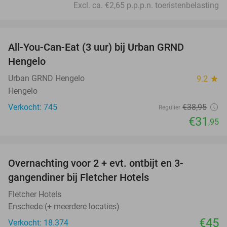
Excl. ca. €2,65 p.p.p.n. toeristenbelasting
favorite_border
All-You-Can-Eat (3 uur) bij Urban GRND
18%
Hengelo
Urban GRND Hengelo
9.2
star
Hengelo
Verkocht: 745
€38
,95
Regulier
€31
,95
favorite_border
Overnachting voor 2 + evt. ontbijt en 3-
gangendiner bij Fletcher Hotels
Fletcher Hotels
Enschede (+ meerdere locaties)
€45
Verkocht: 18.374