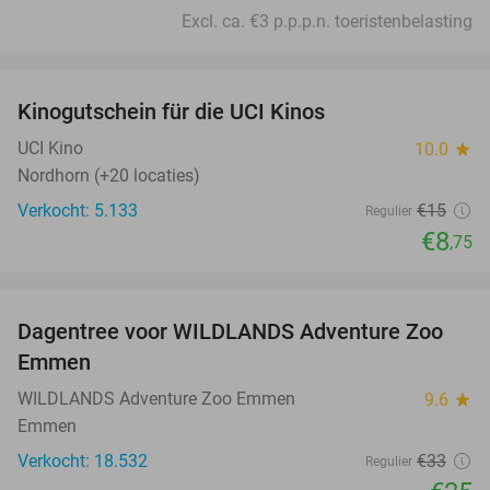
Excl. ca. €3 p.p.p.n. toeristenbelasting
favorite_border
Kinogutschein für die UCI Kinos
42%
UCI Kino
10.0
star
Nordhorn (+20 locaties)
Verkocht: 5.133
€15
Regulier
€8
,75
favorite_border
Dagentree voor WILDLANDS Adventure Zoo
24%
Emmen
WILDLANDS Adventure Zoo Emmen
9.6
star
Emmen
Verkocht: 18.532
€33
Regulier