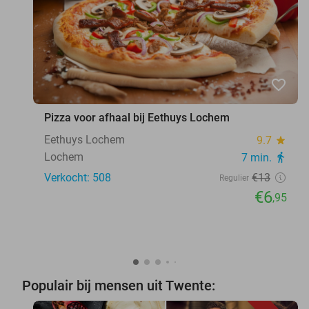
favorite_border
Pizza voor afhaal bij Eethuys Lochem
Eethuys Lochem
9.7
star
Lochem
7 min.
directions_walk
Verkocht: 508
€13
Regulier
€6
,95
Populair bij mensen uit Twente: