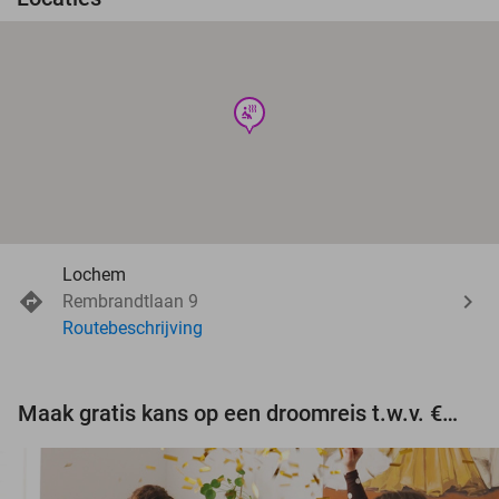
wellness
Lochem
Rembrandtlaan 9
Routebeschrijving
Maak gratis kans op een droomreis t.w.v. €3.000!