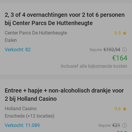
2, 3 of 4 overnachtingen voor 2 tot 6 personen
15%
bij Center Parcs De Huttenheugte
Center Parcs De Huttenheugte
9.5
star
Dalen
Verkocht: 82
€192
,94
Regulier
€164
Inclusief alle bijkomende kosten
favorite_border
Entree + hapje + non-alcoholisch drankje voor
52%
2 bij Holland Casino
Holland Casino
9.6
star
Enschede (+12 locaties)
Verkocht: 11.089
€21
Regulier