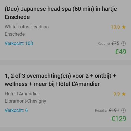
(Duo) Japanese head spa (60 min) in hartje
35%
Enschede
White Lotus Headspa
10.0
star
Enschede
Verkocht: 103
€75
Regulier
€49
favorite_border
1, 2 of 3 overnachting(en) voor 2 + ontbijt +
32%
NEW
wellness + meer bij Hôtel L'Amandier
TODAY
Hôtel L'Amandier
9.9
star
Libramont-Chevigny
Verkocht: 6
€191
Regulier
€129
favorite_border