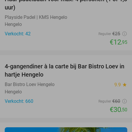
48%
uur)
Playside Padel | KMS Hengelo
Hengelo
Verkocht: 42
€25
Regulier
€12
,95
favorite_border
4-gangendiner à la carte bij Bar Bistro Loev in
49%
hartje Hengelo
Bar Bistro Loev Hengelo
9.9
star
Hengelo
Verkocht: 660
€60
Regulier
€30
,50