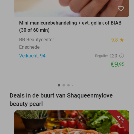
favorite_border
Mini-manicurebehandeling + evt. gellak of BIAB
(30 of 60 min)
BB Beautycenter
9.8
star
Enschede
Verkocht: 94
€20
Regulier
€9
,95
Deals in de buurt van Shaqueenmylove
beauty pearl
47%