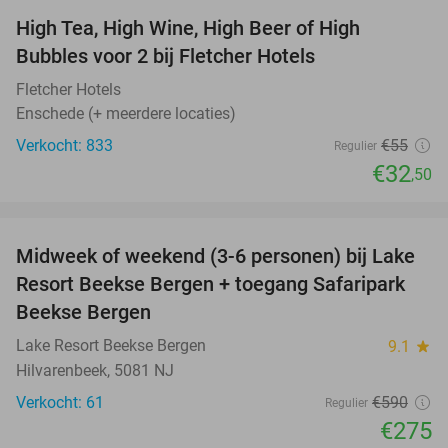
High Tea, High Wine, High Beer of High
41%
Bubbles voor 2 bij Fletcher Hotels
Fletcher Hotels
Enschede (+ meerdere locaties)
Verkocht: 833
€55
Regulier
€32
,50
favorite_border
Midweek of weekend (3-6 personen) bij Lake
53%
Resort Beekse Bergen + toegang Safaripark
Beekse Bergen
Lake Resort Beekse Bergen
9.1
star
Hilvarenbeek, 5081 NJ
Verkocht: 61
€590
Regulier
€275