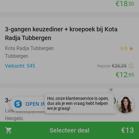
€18
,50
favorite_border
3-gangen keuzediner + kroepoek bij Kota
51%
Radja Tubbergen
Kota Radja Tubbergen
9.0
star
Tubbergen
Verkocht: 545
€26
,35
Regulier
€12
,95
favorite_border
3-gangen high tea + glas bubbels (2 uur)
56%
close
OPEN IN APP
Lust Bakery&Kitchen&Club
10.0
star
Hengelo
Verkocht: 211
€45
€13
Regulier
shopping_cart
Selecteer deal
€19
,95