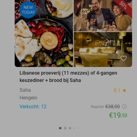
50%
NEW
TODAY
favorite_border
Libanese proeverij (11 mezzes) of 4-gangen
keuzediner + brood bij Saha
Saha
8.1
star
Hengelo
Verkocht: 12
€38
,90
Regulier
€19
,50