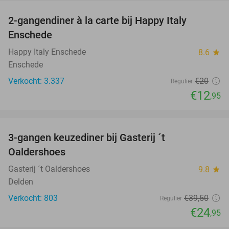
2-gangendiner à la carte bij Happy Italy
35%
Enschede
Happy Italy Enschede
8.6
star
Enschede
Verkocht: 3.337
€20
Regulier
€12
,95
favorite_border
3-gangen keuzediner bij Gasterij ´t
37%
Oaldershoes
Gasterij ´t Oaldershoes
9.8
star
Delden
Verkocht: 803
€39
,50
Regulier
€24
,95
favorite_border