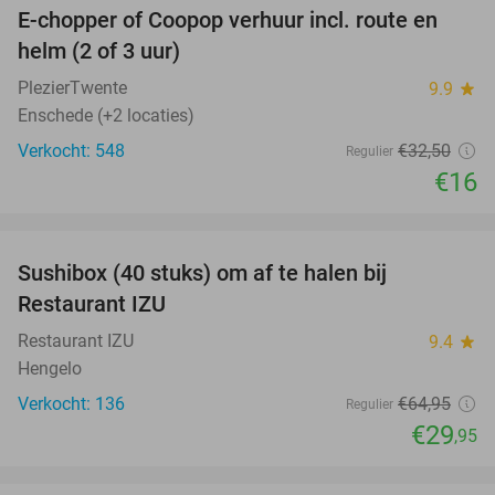
E-chopper of Coopop verhuur incl. route en
51%
helm (2 of 3 uur)
PlezierTwente
9.9
star
Enschede (+2 locaties)
Verkocht: 548
€32
,50
Regulier
€16
favorite_border
Sushibox (40 stuks) om af te halen bij
54%
Restaurant IZU
Restaurant IZU
9.4
star
Hengelo
Verkocht: 136
€64
,95
Regulier
€29
,95
favorite_border