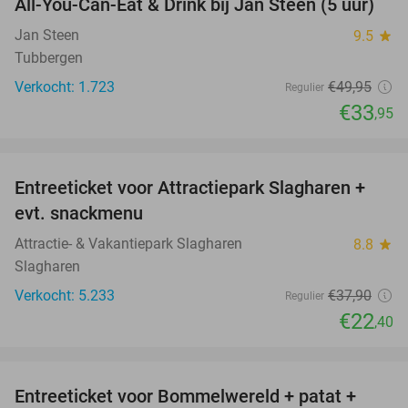
All-You-Can-Eat & Drink bij Jan Steen (5 uur)
32%
Jan Steen
9.5
star
Tubbergen
Verkocht: 1.723
€49
,95
Regulier
€33
,95
favorite_border
Entreeticket voor Attractiepark Slagharen +
41%
evt. snackmenu
Attractie- & Vakantiepark Slagharen
8.8
star
Slagharen
Verkocht: 5.233
€37
,90
Regulier
€22
,40
favorite_border
Entreeticket voor Bommelwereld + patat +
23%