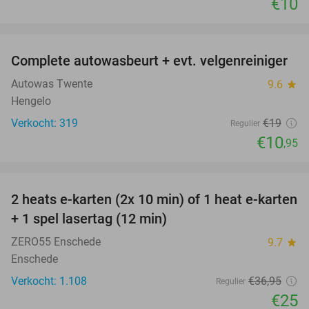
€10
favorite_border
Complete autowasbeurt + evt. velgenreiniger
42%
Autowas Twente
9.6
star
Hengelo
Verkocht: 319
€19
Regulier
€10
,95
favorite_border
2 heats e-karten (2x 10 min) of 1 heat e-karten
32%
+ 1 spel lasertag (12 min)
ZERO55 Enschede
9.7
star
Enschede
Verkocht: 1.108
€36
,95
Regulier
€25