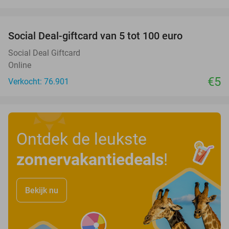
favorite_border
Social Deal-giftcard van 5 tot 100 euro
Social Deal Giftcard
Online
€5
Verkocht: 76.901
Ontdek de leukste
zomervakantiedeals
!
Bekijk nu