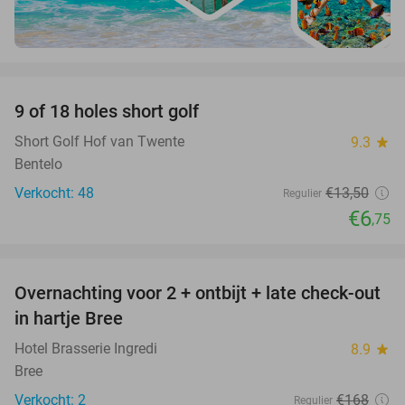
favorite_border
9 of 18 holes short golf
50%
Short Golf Hof van Twente
9.3
star
Bentelo
Verkocht: 48
€13
,50
Regulier
€6
,75
favorite_border
Overnachting voor 2 + ontbijt + late check-out
41%
NEW
in hartje Bree
TODAY
Hotel Brasserie Ingredi
8.9
star
Bree
Verkocht: 2
€168
Regulier