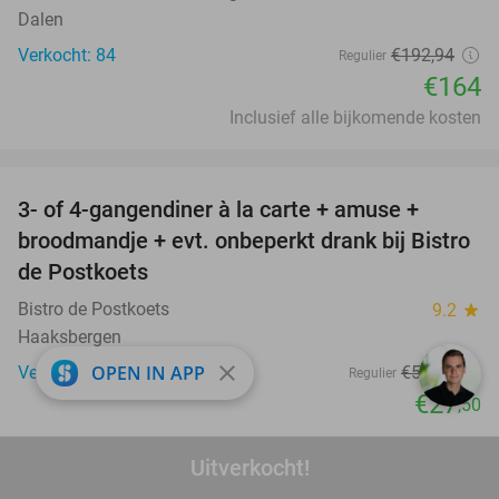
Dalen
Verkocht: 84
€192
,94
Regulier
€164
Inclusief alle bijkomende kosten
favorite_border
3- of 4-gangendiner à la carte + amuse +
49%
broodmandje + evt. onbeperkt drank bij Bistro
de Postkoets
Bistro de Postkoets
9.2
star
Haaksbergen
close
OPEN IN APP
Verkocht: 721
€54
,45
Regulier
€27
,50
favorite_border
Uitverkocht!
Complete autowasbeurt + evt. velgenreiniger