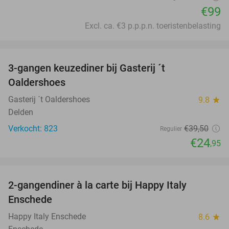
€99
Excl. ca. €3 p.p.p.n. toeristenbelasting
favorite_border
3-gangen keuzediner bij Gasterij ´t
37%
Oaldershoes
Gasterij ´t Oaldershoes
9.8
star
Delden
Verkocht: 823
€39
,50
Regulier
€24
,95
favorite_border
2-gangendiner à la carte bij Happy Italy
35%
Enschede
Happy Italy Enschede
8.6
star