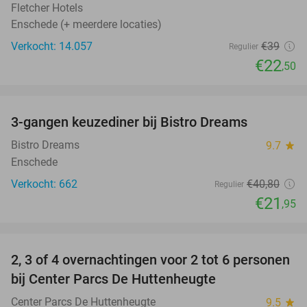
Fletcher Hotels
Enschede (+ meerdere locaties)
Verkocht: 14.057
€39
Regulier
€22
,50
favorite_border
3-gangen keuzediner bij Bistro Dreams
46%
Bistro Dreams
9.7
star
Enschede
Verkocht: 662
€40
,80
Regulier
€21
,95
favorite_border
2, 3 of 4 overnachtingen voor 2 tot 6 personen
15%
bij Center Parcs De Huttenheugte
Center Parcs De Huttenheugte
9.5
star