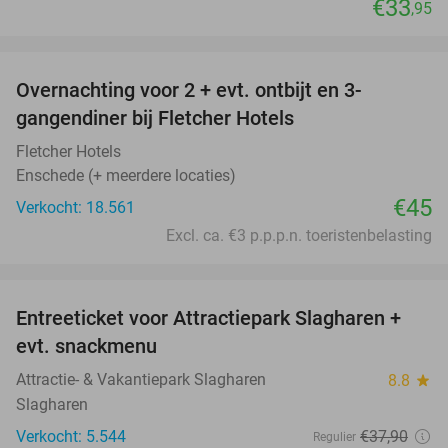
€33
,95
favorite_border
Overnachting voor 2 + evt. ontbijt en 3-
gangendiner bij Fletcher Hotels
Fletcher Hotels
Enschede (+ meerdere locaties)
€45
Verkocht: 18.561
Excl. ca. €3 p.p.p.n. toeristenbelasting
favorite_border
Entreeticket voor Attractiepark Slagharen +
41%
evt. snackmenu
Attractie- & Vakantiepark Slagharen
8.8
star
Slagharen
Verkocht: 5.544
€37
,90
Regulier