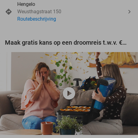
Hengelo
Weusthagstraat 150
Routebeschrijving
Maak gratis kans op een droomreis t.w.v. €3.000!
play_circle