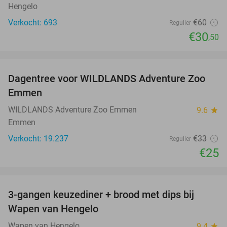
Hengelo
Verkocht: 693
€60
Regulier
€30
,50
favorite_border
Dagentree voor WILDLANDS Adventure Zoo
24%
Emmen
WILDLANDS Adventure Zoo Emmen
9.6
star
Emmen
Verkocht: 19.237
€33
Regulier
€25
favorite_border
3-gangen keuzediner + brood met dips bij
42%
Wapen van Hengelo
Wapen van Hengelo
9.4
star