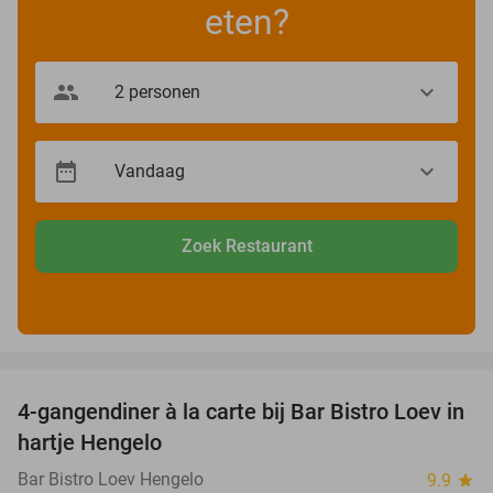
eten?
Zoek Restaurant
favorite_border
4-gangendiner à la carte bij Bar Bistro Loev in
49%
hartje Hengelo
Bar Bistro Loev Hengelo
9.9
star