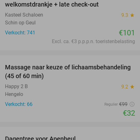
welkomstdrankje + late check-out
Kasteel Schaloen
9.3
star
Schin op Geul
€101
Verkocht: 741
Excl. ca. €3 p.p.p.n. toeristenbelasting
favorite_border
Massage naar keuze of lichaamsbehandeling
68%
(45 of 60 min)
Happy 2 B
9.2
star
Hengelo
Verkocht: 66
€99
Regulier
€32
favorite_border
Dagentree voor Apenheul