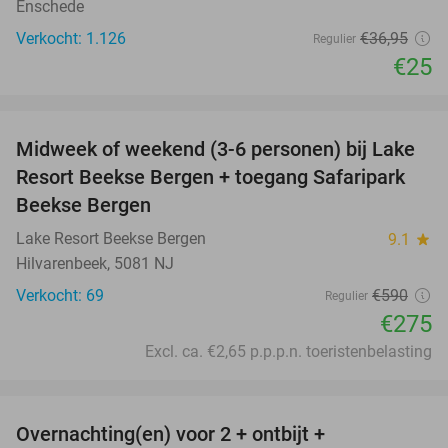
Enschede
Verkocht: 1.126
€36
,95
Regulier
€25
favorite_border
Midweek of weekend (3-6 personen) bij Lake
53%
Resort Beekse Bergen + toegang Safaripark
Beekse Bergen
Lake Resort Beekse Bergen
9.1
star
Hilvarenbeek, 5081 NJ
Verkocht: 69
€590
Regulier
€275
Excl. ca. €2,65 p.p.p.n. toeristenbelasting
favorite_border
Overnachting(en) voor 2 + ontbijt +