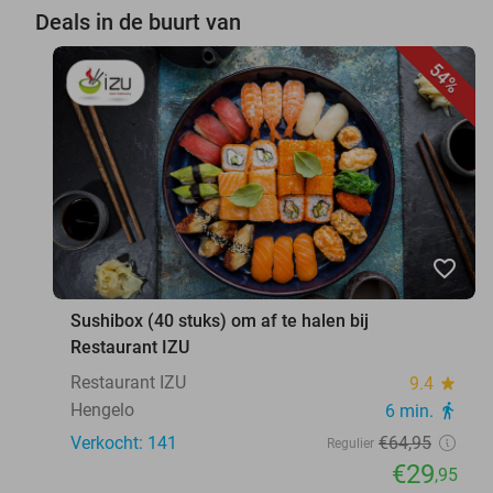
Deals in de buurt van
54%
favorite_border
Sushibox (40 stuks) om af te halen bij
Restaurant IZU
Restaurant IZU
9.4
star
Hengelo
6 min.
directions_walk
Verkocht: 141
€64
,95
Regulier
€29
,95