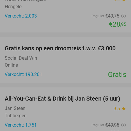
Hengelo
Verkocht: 2.003
€49
,75
Regulier
€28
,95
favorite_border
Gratis kans op een droomreis t.w.v. €3.000
Social Deal Win
Online
Gratis
Verkocht: 190.261
favorite_border
All-You-Can-Eat & Drink bij Jan Steen (5 uur)
32%
Jan Steen
9.5
star
Tubbergen
Verkocht: 1.751
€49
,95
Regulier