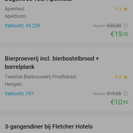
36%
Apenheul
9.3
star
Apeldoorn
Verkocht: 34.229
€30
,50
Regulier
€19
,50
favorite_border
Bierproeverij incl. bierbostelbrood +
45%
borrelplank
Twentse Bierbrouwerij Proeflokaal
9.8
star
Hengelo
Verkocht: 797
€19
,95
Regulier
€10
,95
favorite_border
3-gangendiner bij Fletcher Hotels
42%