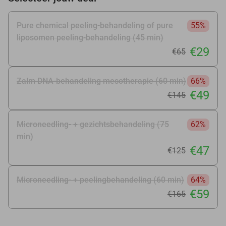
Pure chemical peeling-behandeling of pure
55%
liposomen peeling-behandeling (45 min)
€29
€65
Zalm DNA-behandeling mesotherapie (60 min)
66%
€49
€145
Microneedling- + gezichtsbehandeling (75
62%
min)
€47
€125
Microneedling- + peelingbehandeling (60 min)
64%
€59
€165