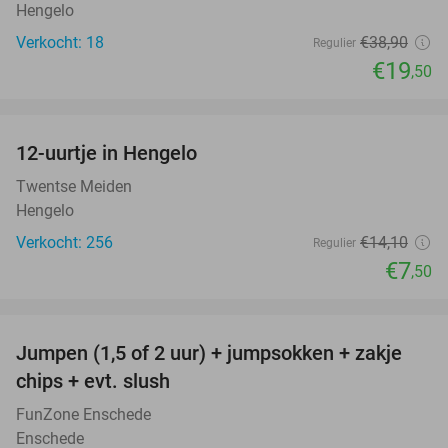
Hengelo
Verkocht: 18
€38
,90
Regulier
€19
,50
favorite_border
12-uurtje in Hengelo
47%
Twentse Meiden
Hengelo
Verkocht: 256
€14
,10
Regulier
€7
,50
favorite_border
Jumpen (1,5 of 2 uur) + jumpsokken + zakje
48%
chips + evt. slush
FunZone Enschede
Enschede