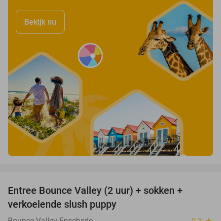
Bekijk nu
favorite_border
Entree Bounce Valley (2 uur) + sokken +
41%
verkoelende slush puppy
Bounce Valley Enschede