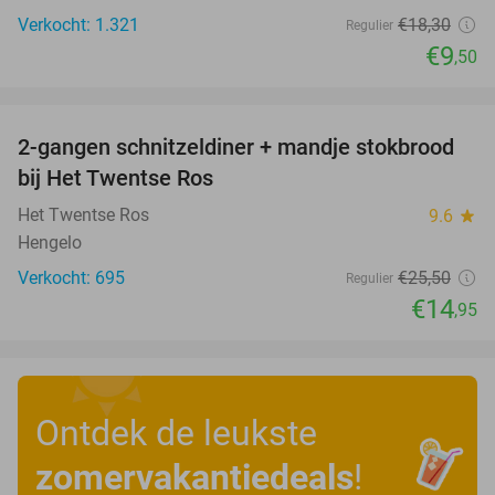
Verkocht: 1.321
€18
,30
Regulier
€9
,50
favorite_border
2-gangen schnitzeldiner + mandje stokbrood
41%
bij Het Twentse Ros
Het Twentse Ros
9.6
star
Hengelo
Verkocht: 695
€25
,50
Regulier
€14
,95
Ontdek de leukste
zomervakantiedeals
!