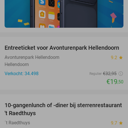
favorite_border
Entreeticket voor Avonturenpark Hellendoorn
41%
Avonturenpark Hellendoorn
9.2
star
Hellendoorn
Verkocht: 34.498
€32
,95
Regulier
€19
,50
favorite_border
10-gangenlunch of -diner bij sterrenrestaurant
48%
NEW
't Raedthuys
TODAY
´t Raedthuys
9.7
star