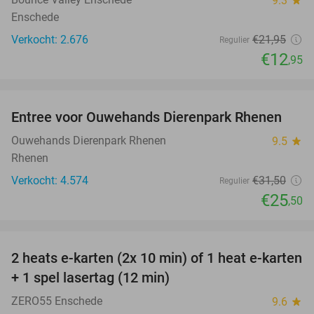
9.3
star
Enschede
Verkocht: 2.676
€21
,95
Regulier
€12
,95
favorite_border
Entree voor Ouwehands Dierenpark Rhenen
19%
Ouwehands Dierenpark Rhenen
9.5
star
Rhenen
Verkocht: 4.574
€31
,50
Regulier
€25
,50
favorite_border
2 heats e-karten (2x 10 min) of 1 heat e-karten
32%
+ 1 spel lasertag (12 min)
ZERO55 Enschede
9.6
star