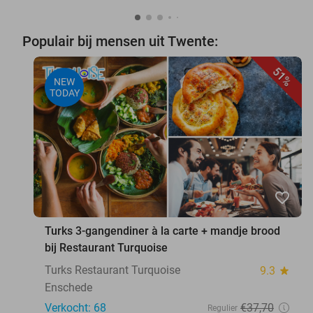
Populair bij mensen uit Twente:
51%
NEW
TODAY
favorite_border
Turks 3-gangendiner à la carte + mandje brood
bij Restaurant Turquoise
Turks Restaurant Turquoise
9.3
star
Enschede
Verkocht: 68
€37
,70
Regulier