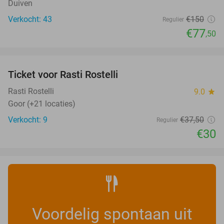
Duiven
Verkocht: 43
€150
Regulier
€77
,50
favorite_border
Ticket voor Rasti Rostelli
20%
NEW
TODAY
Rasti Rostelli
9.0
star
Goor (+21 locaties)
Verkocht: 9
€37
,50
Regulier
€30
Voordelig spontaan uit