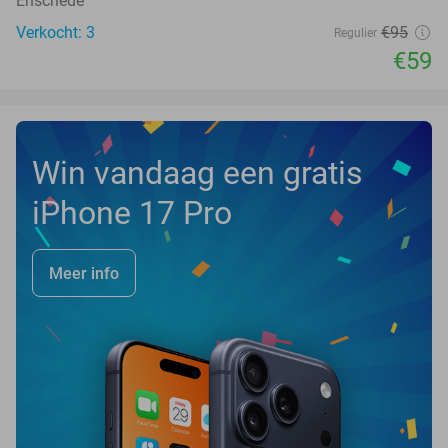
Enschede
Verkocht: 3
€95
Regulier
€59
Win vandaag een gratis
iPhone 17 Pro
Meer info