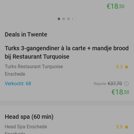
€18
,50
favorite_border
Deals in Twente
Turks 3-gangendiner à la carte + mandje brood
51%
NEW
bij Restaurant Turquoise
TODAY
Turks Restaurant Turquoise
9.3
star
Enschede
Verkocht: 68
€37
,70
Regulier
€18
,50
favorite_border
Head spa (60 min)
38%
NEW
TODAY
Head Spa Enschede
9.9
star