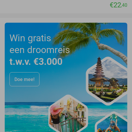
€22
,40
Win gratis
een droomreis
t.w.v. €3.000
Doe mee!