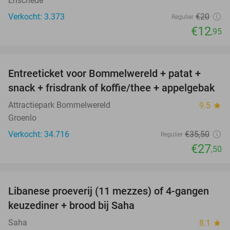
Enschede
Verkocht: 3.373
€20
Regulier
€12
,95
favorite_border
Entreeticket voor Bommelwereld + patat +
23%
snack + frisdrank of koffie/thee + appelgebak
Attractiepark Bommelwereld
9.5
star
Groenlo
Verkocht: 34.716
€35
,50
Regulier
€27
,50
favorite_border
Libanese proeverij (11 mezzes) of 4-gangen
50%
keuzediner + brood bij Saha
Saha
8.1
star