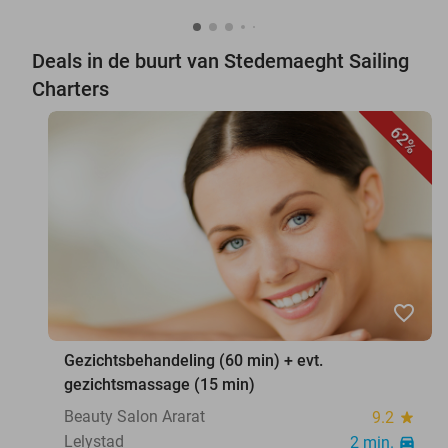
Deals in de buurt van Stedemaeght Sailing
Charters
62%
favorite_border
Gezichtsbehandeling (60 min) + evt.
gezichtsmassage (15 min)
Beauty Salon Ararat
9.2
star
Lelystad
2 min.
directions_car