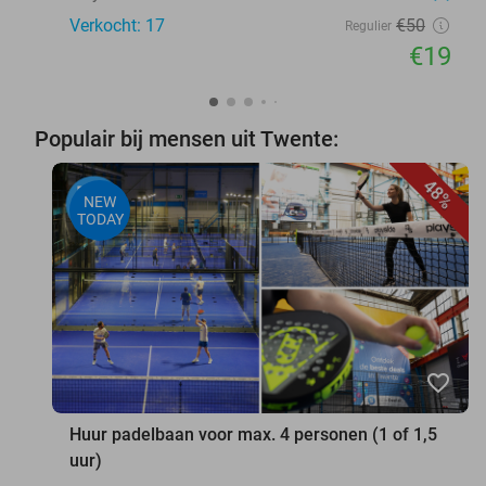
Verkocht: 17
€50
Regulier
€19
Populair bij mensen uit Twente:
48%
NEW
TODAY
favorite_border
Huur padelbaan voor max. 4 personen (1 of 1,5
uur)