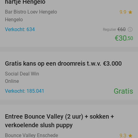
hartje Hengelo
Bar Bistro Loev Hengelo
9.9
star
Hengelo
Verkocht: 634
€60
Regulier
€30
,50
favorite_border
Gratis kans op een droomreis t.w.v. €3.000
Social Deal Win
Online
Gratis
Verkocht: 185.041
favorite_border
Entree Bounce Valley (2 uur) + sokken +
41%
verkoelende slush puppy
Bounce Valley Enschede
9.3
star