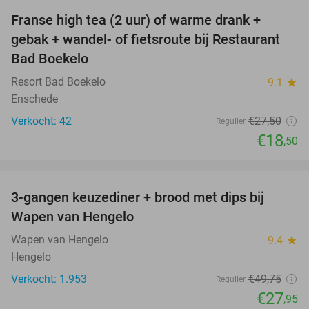
Franse high tea (2 uur) of warme drank +
33%
gebak + wandel- of fietsroute bij Restaurant
Bad Boekelo
Resort Bad Boekelo
9.1
star
Enschede
Verkocht: 42
€27
,50
Regulier
€18
,50
favorite_border
3-gangen keuzediner + brood met dips bij
44%
Wapen van Hengelo
Wapen van Hengelo
9.4
star
Hengelo
Verkocht: 1.953
€49
,75
Regulier
€27
,95