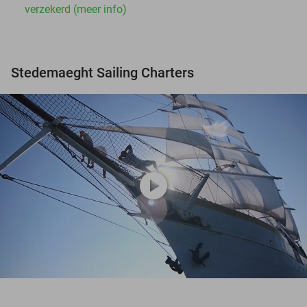
verzekerd (meer info)
Stedemaeght Sailing Charters
play_circle