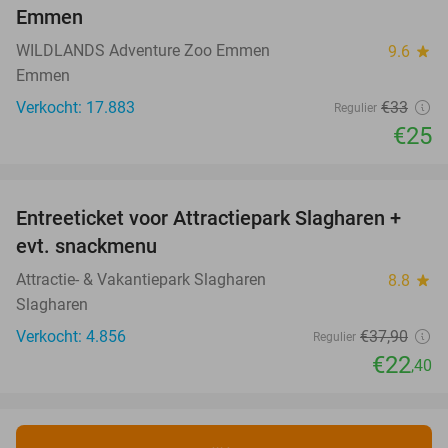
Emmen
WILDLANDS Adventure Zoo Emmen
9.6
star
Emmen
Verkocht: 17.883
€33
Regulier
€25
favorite_border
Entreeticket voor Attractiepark Slagharen +
41%
evt. snackmenu
Attractie- & Vakantiepark Slagharen
8.8
star
Slagharen
Verkocht: 4.856
€37
,90
Regulier
€22
,40