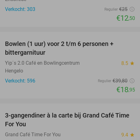
Verkocht: 303
€25
Regulier
€12
,50
favorite_border
Bowlen (1 uur) voor 2 t/m 6 personen +
52%
bittergarnituur
Yip´s 2.0 Café en Bowlingcentrum
8.5
star
Hengelo
Verkocht: 596
€39
,80
Regulier
€18
,95
favorite_border
3-gangendiner à la carte bij Grand Café Time
32%
For You
Grand Café Time For You
9.4
star