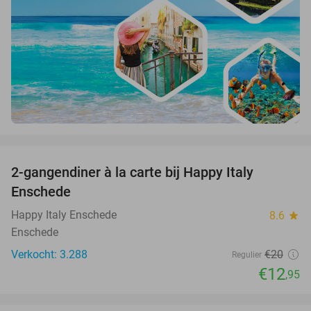
favorite_border
2-gangendiner à la carte bij Happy Italy
35%
Enschede
Happy Italy Enschede
8.6
star
Enschede
Verkocht: 3.288
€20
Regulier
€12
,95
favorite_border