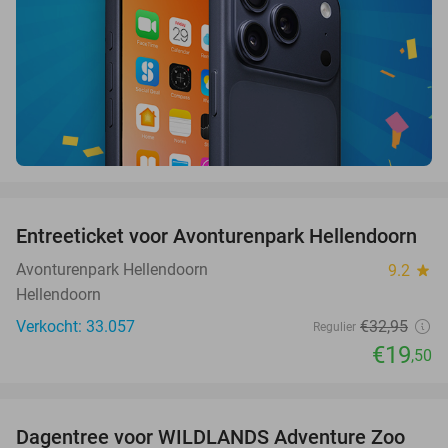
favorite_border
Entreeticket voor Avonturenpark Hellendoorn
41%
Avonturenpark Hellendoorn
9.2
star
Hellendoorn
Verkocht: 33.057
€32
,95
Regulier
€19
,50
favorite_border
Dagentree voor WILDLANDS Adventure Zoo
24%