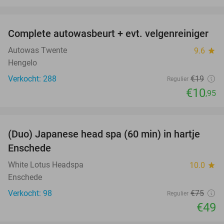
favorite_border
Complete autowasbeurt + evt. velgenreiniger
42%
Autowas Twente
9.6
star
Hengelo
Verkocht: 288
€19
Regulier
€10
,95
favorite_border
(Duo) Japanese head spa (60 min) in hartje
35%
Enschede
White Lotus Headspa
10.0
star
Enschede
Verkocht: 98
€75
Regulier
€49
favorite_border