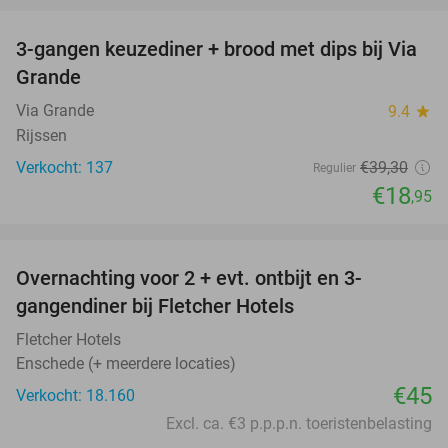
3-gangen keuzediner + brood met dips bij Via
52%
Grande
Via Grande
9.4
star
Rijssen
Verkocht: 137
€39
,30
Regulier
€18
,95
favorite_border
Overnachting voor 2 + evt. ontbijt en 3-
gangendiner bij Fletcher Hotels
Fletcher Hotels
Enschede (+ meerdere locaties)
€45
Verkocht: 18.160
Excl. ca. €3 p.p.p.n. toeristenbelasting