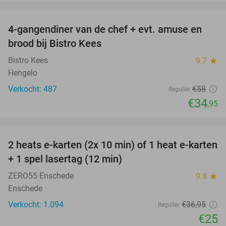
favorite_border
4-gangendiner van de chef + evt. amuse en
40%
brood bij Bistro Kees
Bistro Kees
9.7
star
Hengelo
Verkocht: 487
€58
Regulier
€34
,95
favorite_border
2 heats e-karten (2x 10 min) of 1 heat e-karten
32%
+ 1 spel lasertag (12 min)
ZERO55 Enschede
9.8
star
Enschede
Verkocht: 1.094
€36
,95
Regulier
€25