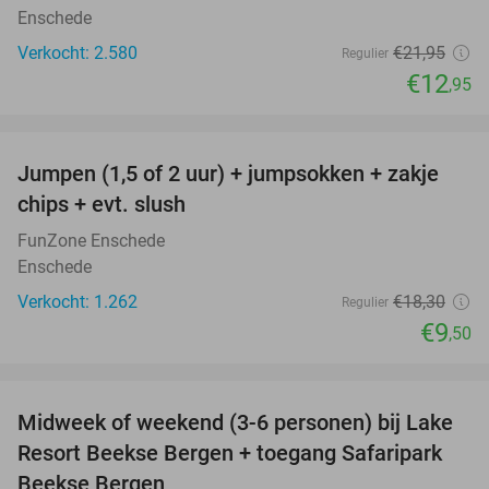
Enschede
Verkocht: 2.580
€21
,95
Regulier
€12
,95
favorite_border
Jumpen (1,5 of 2 uur) + jumpsokken + zakje
48%
chips + evt. slush
FunZone Enschede
Enschede
Verkocht: 1.262
€18
,30
Regulier
€9
,50
favorite_border
Midweek of weekend (3-6 personen) bij Lake
53%
Resort Beekse Bergen + toegang Safaripark
Beekse Bergen