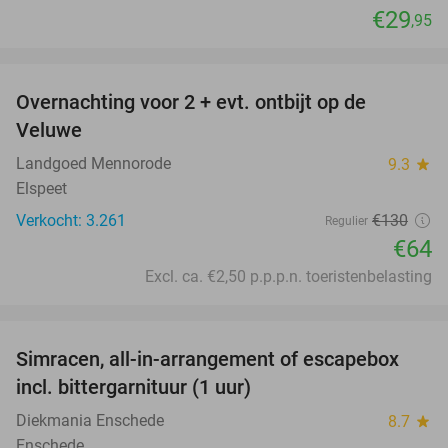
€29
,95
favorite_border
Overnachting voor 2 + evt. ontbijt op de
51%
Veluwe
Landgoed Mennorode
9.3
star
Elspeet
Verkocht: 3.261
€130
Regulier
€64
Excl. ca. €2,50 p.p.p.n. toeristenbelasting
favorite_border
Simracen, all-in-arrangement of escapebox
50%
incl. bittergarnituur (1 uur)
Diekmania Enschede
8.7
star
Enschede