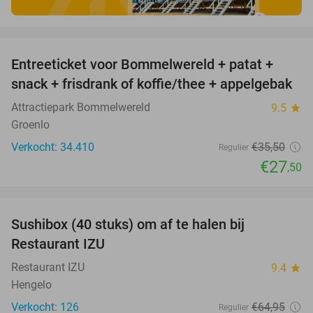
favorite_border
Entreeticket voor Bommelwereld + patat +
23%
snack + frisdrank of koffie/thee + appelgebak
Attractiepark Bommelwereld
9.5
star
Groenlo
Verkocht: 34.410
€35
,50
Regulier
€27
,50
favorite_border
Sushibox (40 stuks) om af te halen bij
54%
Restaurant IZU
Restaurant IZU
9.4
star
Hengelo
Verkocht: 126
€64
,95
Regulier