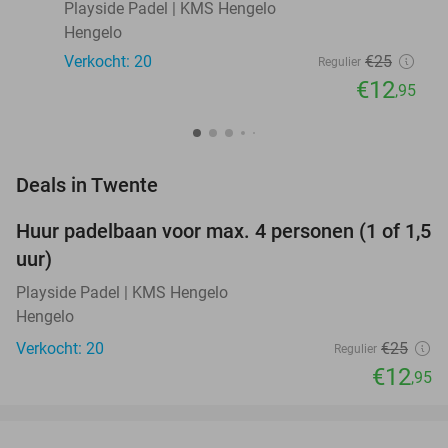
Playside Padel | KMS Hengelo
Hengelo
Verkocht: 20
€25
Regulier
€12
,95
favorite_border
Deals in Twente
Huur padelbaan voor max. 4 personen (1 of 1,5
48%
NEW
uur)
TODAY
Playside Padel | KMS Hengelo
Hengelo
Verkocht: 20
€25
Regulier
€12
,95
favorite_border