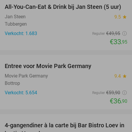
All-You-Can-Eat & Drink bij Jan Steen (5 uur)
32%
Jan Steen
9.5
star
Tubbergen
Verkocht: 1.683
€49
,95
Regulier
€33
,95
favorite_border
Entree voor Movie Park Germany
38%
Movie Park Germany
9.4
star
Bottrop
Verkocht: 5.654
€59
,90
Regulier
€36
,90
favorite_border
4-gangendiner à la carte bij Bar Bistro Loev in
49%