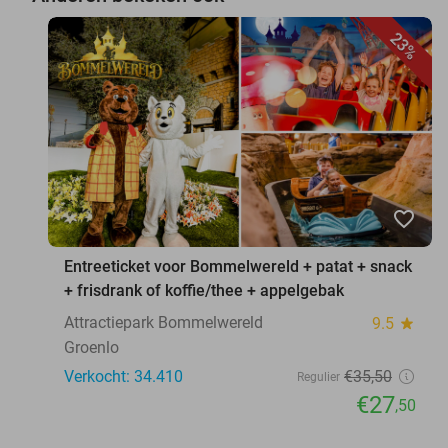
23%
favorite_border
Entreeticket voor Bommelwereld + patat + snack
+ frisdrank of koffie/thee + appelgebak
Attractiepark Bommelwereld
9.5
star
Groenlo
Verkocht: 34.410
€35
,50
Regulier
€27
,50