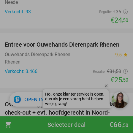
Neede
Verkocht: 93
€36
Regulier
€24
,50
favorite_border
Entree voor Ouwehands Dierenpark Rhenen
19%
Ouwehands Dierenpark Rhenen
9.5
star
Rhenen
Verkocht: 3.466
€31
,50
Regulier
€25
,50
favorite_border
close
OPEN IN APP
Overnachting(en) voor 2 + ontbijt + evt. late
42%
check-out + evt. hoofdgerecht in Noord-
Limburg
€66
shopping_cart
Selecteer deal
,50
Parc Boulée
10.0
star