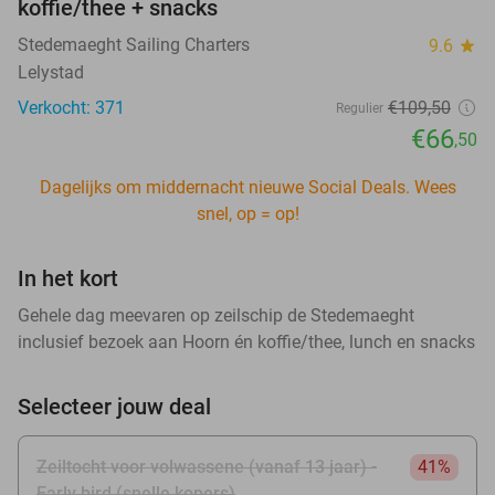
koffie/thee + snacks
Stedemaeght Sailing Charters
9.6
star
Lelystad
Verkocht: 371
€109
,50
Regulier
€66
,50
Dagelijks om middernacht nieuwe Social Deals. Wees
snel, op = op!
In het kort
Gehele dag meevaren op zeilschip de Stedemaeght
inclusief bezoek aan Hoorn én koffie/thee, lunch en snacks
Selecteer jouw deal
Zeiltocht voor volwassene (vanaf 13 jaar) -
41%
Early bird (snelle kopers)