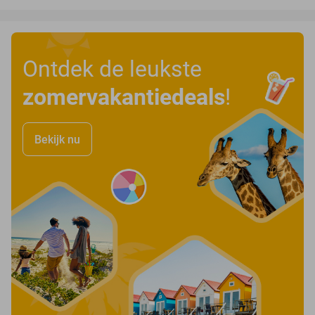
Ontdek de leukste
zomervakantiedeals
!
Bekijk nu