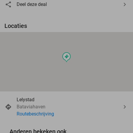
Deel deze deal
Locaties
events
Lelystad
Bataviahaven
Routebeschrijving
Anderen bekeken ook