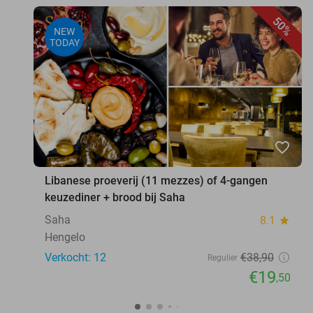
50%
NEW
TODAY
favorite_border
Libanese proeverij (11 mezzes) of 4-gangen
keuzediner + brood bij Saha
Saha
8.1
star
Hengelo
Verkocht: 12
€38
,90
Regulier
€19
,50