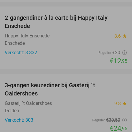
favorite_border
2-gangendiner à la carte bij Happy Italy
35%
Enschede
Happy Italy Enschede
8.6
star
Enschede
Verkocht: 3.332
€20
Regulier
€12
,95
favorite_border
3-gangen keuzediner bij Gasterij ´t
37%
Oaldershoes
Gasterij ´t Oaldershoes
9.8
star
Delden
Verkocht: 803
€39
,50
Regulier
€24
,95