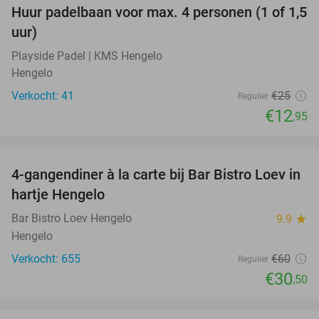
Huur padelbaan voor max. 4 personen (1 of 1,5
48%
uur)
Playside Padel | KMS Hengelo
Hengelo
Verkocht: 41
€25
Regulier
€12
,95
favorite_border
4-gangendiner à la carte bij Bar Bistro Loev in
49%
hartje Hengelo
Bar Bistro Loev Hengelo
9.9
star
Hengelo
Verkocht: 655
€60
Regulier
€30
,50