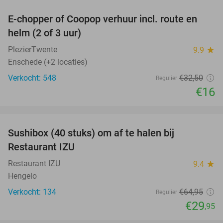
E-chopper of Coopop verhuur incl. route en
51%
helm (2 of 3 uur)
PlezierTwente
9.9
star
Enschede (+2 locaties)
Verkocht: 548
€32
,50
Regulier
€16
favorite_border
Sushibox (40 stuks) om af te halen bij
54%
Restaurant IZU
Restaurant IZU
9.4
star
Hengelo
Verkocht: 134
€64
,95
Regulier
€29
,95
favorite_border