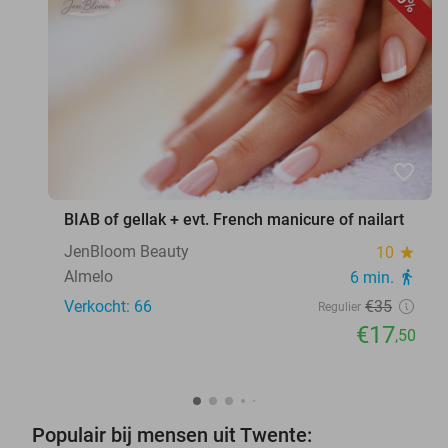
favorite_border
BIAB of gellak + evt. French manicure of nailart
JenBloom Beauty
10
star
Almelo
6 min.
directions_walk
Verkocht: 66
€35
Regulier
€17
,50
Populair bij mensen uit Twente: