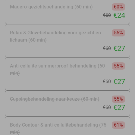
Madero-gezichtsbehandeling (60 min)
60%
€24
€60
Relax & Glow-behandeling voor gezicht en
55%
lichaam (60 min)
€27
€60
Anti-cellulite summerproof-behandeling (60
55%
min)
€27
€60
Cuppingbehandeling naar keuze (60 min)
55%
€27
€60
Body Contour & anti-cellulitebehandeling (75
61%
min)