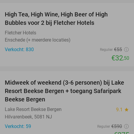
High Tea, High Wine, High Beer of High
41%
Bubbles voor 2 bij Fletcher Hotels
Fletcher Hotels
Enschede (+ meerdere locaties)
Verkocht: 830
€55
Regulier
€32
,50
favorite_border
Midweek of weekend (3-6 personen) bij Lake
53%
Resort Beekse Bergen + toegang Safaripark
Beekse Bergen
Lake Resort Beekse Bergen
9.1
star
Hilvarenbeek, 5081 NJ
Verkocht: 59
€590
Regulier