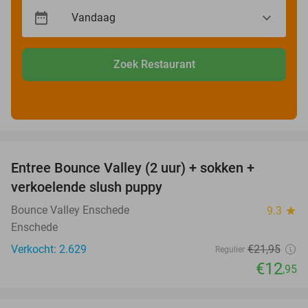
Zoek Restaurant
favorite_border
Entree Bounce Valley (2 uur) + sokken +
41%
verkoelende slush puppy
Bounce Valley Enschede
9.3
star
Enschede
Verkocht: 2.629
€21
,95
Regulier
€12
,95
favorite_border