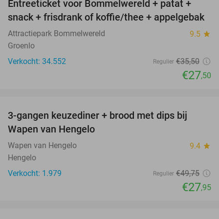
Entreeticket voor Bommelwereld + patat +
23%
snack + frisdrank of koffie/thee + appelgebak
Attractiepark Bommelwereld
9.5
star
Groenlo
Verkocht: 34.552
€35
,50
Regulier
€27
,50
favorite_border
3-gangen keuzediner + brood met dips bij
44%
Wapen van Hengelo
Wapen van Hengelo
9.4
star
Hengelo
Verkocht: 1.979
€49
,75
Regulier
€27
,95
favorite_border