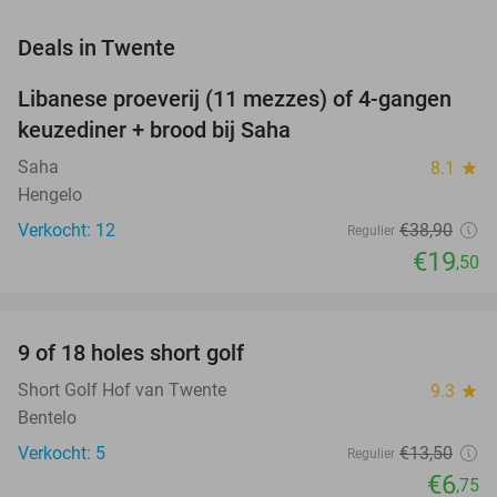
favorite_border
Deals in Twente
Libanese proeverij (11 mezzes) of 4-gangen
50%
NEW
keuzediner + brood bij Saha
TODAY
Saha
8.1
star
Hengelo
Verkocht: 12
€38
,90
Regulier
€19
,50
favorite_border
9 of 18 holes short golf
50%
NEW
TODAY
Short Golf Hof van Twente
9.3
star
Bentelo
Verkocht: 5
€13
,50
Regulier
€6
,75