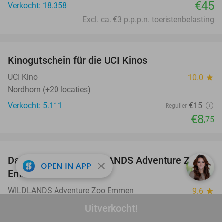
€45
Verkocht: 18.358
Excl. ca. €3 p.p.p.n. toeristenbelasting
favorite_border
Kinogutschein für die UCI Kinos
42%
UCI Kino
10.0
star
Nordhorn (+20 locaties)
Verkocht: 5.111
€15
Regulier
€8
,75
favorite_border
Dagentree voor WILDLANDS Adventure Zoo
24%
close
OPEN IN APP
Emmen
WILDLANDS Adventure Zoo Emmen
9.6
star
Emmen
Uitverkocht!
Verkocht: 18.450
€33
Regulier