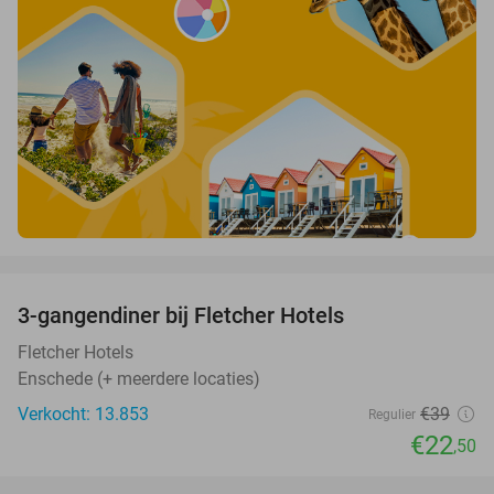
favorite_border
3-gangendiner bij Fletcher Hotels
42%
Fletcher Hotels
Enschede (+ meerdere locaties)
Verkocht: 13.853
€39
Regulier
€22
,50
favorite_border