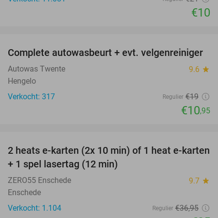
€10
favorite_border
Complete autowasbeurt + evt. velgenreiniger
42%
Autowas Twente
9.6
star
Hengelo
Verkocht: 317
€19
Regulier
€10
,95
favorite_border
2 heats e-karten (2x 10 min) of 1 heat e-karten
32%
+ 1 spel lasertag (12 min)
ZERO55 Enschede
9.7
star
Enschede
Verkocht: 1.104
€36
,95
Regulier