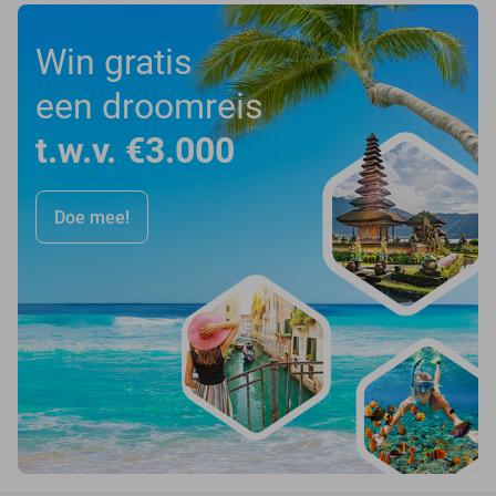
Win gratis
een droomreis
t.w.v. €3.000
Doe mee!