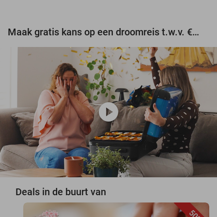
Maak gratis kans op een droomreis t.w.v. €3.000!
play_circle
Deals in de buurt van
50%