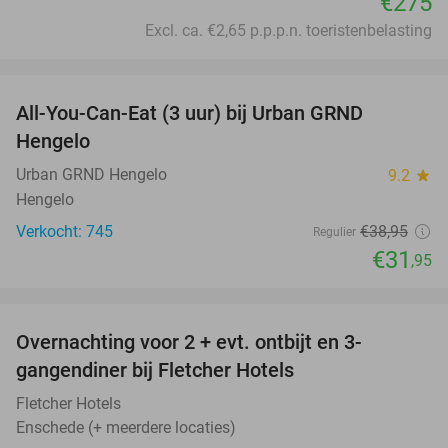
€275
Excl. ca. €2,65 p.p.p.n. toeristenbelasting
favorite_border
All-You-Can-Eat (3 uur) bij Urban GRND
18%
Hengelo
Urban GRND Hengelo
9.2
star
Hengelo
Verkocht: 745
€38
,95
Regulier
€31
,95
favorite_border
Overnachting voor 2 + evt. ontbijt en 3-
gangendiner bij Fletcher Hotels
Fletcher Hotels
Enschede (+ meerdere locaties)