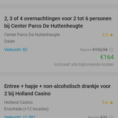
favorite_border
2, 3 of 4 overnachtingen voor 2 tot 6 personen
15%
bij Center Parcs De Huttenheugte
Center Parcs De Huttenheugte
9.5
star
Dalen
Verkocht: 82
€192
,94
Regulier
€164
Inclusief alle bijkomende kosten
favorite_border
Entree + hapje + non-alcoholisch drankje voor
52%
2 bij Holland Casino
Holland Casino
9.6
star
Enschede (+12 locaties)
Verkocht: 11.081
€21
Regulier