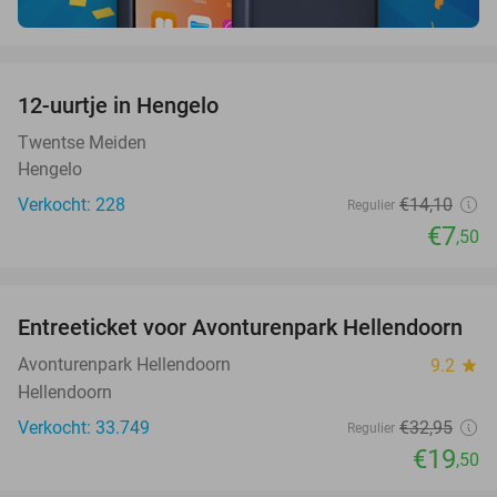
favorite_border
12-uurtje in Hengelo
47%
Twentse Meiden
Hengelo
Verkocht: 228
€14
,10
Regulier
€7
,50
favorite_border
Entreeticket voor Avonturenpark Hellendoorn
41%
Avonturenpark Hellendoorn
9.2
star
Hellendoorn
Verkocht: 33.749
€32
,95
Regulier
€19
,50
favorite_border