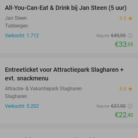
All-You-Can-Eat & Drink bij Jan Steen (5 uur)
32%
Jan Steen
9.5
star
Tubbergen
Verkocht: 1.712
€49
,95
Regulier
€33
,95
favorite_border
Entreeticket voor Attractiepark Slagharen +
41%
evt. snackmenu
Attractie- & Vakantiepark Slagharen
8.8
star
Slagharen
Verkocht: 5.202
€37
,90
Regulier
€22
,40
favorite_border