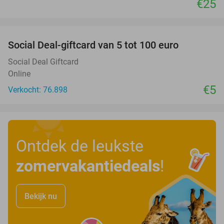
€25
favorite_border
Social Deal-giftcard van 5 tot 100 euro
Social Deal Giftcard
Online
€5
Verkocht: 76.898
Ontdek de leukste
zomervakantiedeals
!
Bekijk nu