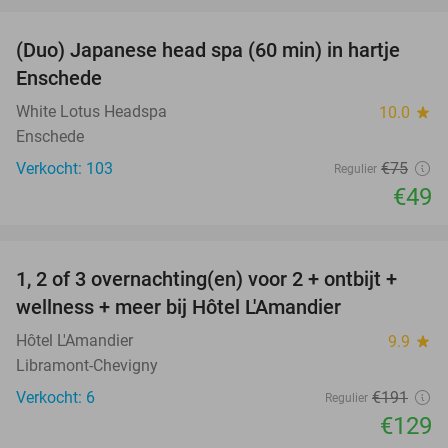
favorite_border
(Duo) Japanese head spa (60 min) in hartje
35%
Enschede
White Lotus Headspa
10.0
star
Enschede
Verkocht: 103
€75
Regulier
€49
favorite_border
1, 2 of 3 overnachting(en) voor 2 + ontbijt +
32%
NEW
wellness + meer bij Hôtel L'Amandier
TODAY
Hôtel L'Amandier
9.9
star
Libramont-Chevigny
Verkocht: 6
€191
Regulier
€129