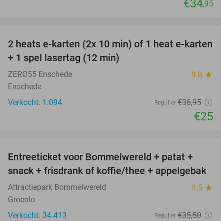
€34
,95
favorite_border
2 heats e-karten (2x 10 min) of 1 heat e-karten
32%
+ 1 spel lasertag (12 min)
ZERO55 Enschede
9.8
star
Enschede
Verkocht: 1.094
€36
,95
Regulier
€25
favorite_border
Entreeticket voor Bommelwereld + patat +
23%
snack + frisdrank of koffie/thee + appelgebak
Attractiepark Bommelwereld
9.5
star
Groenlo
Verkocht: 34.413
€35
,50
Regulier