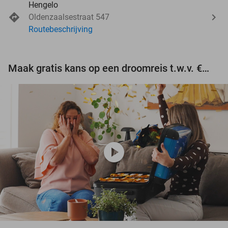
Hengelo
Oldenzaalsestraat 547
Routebeschrijving
Maak gratis kans op een droomreis t.w.v. €3.000!
play_circle