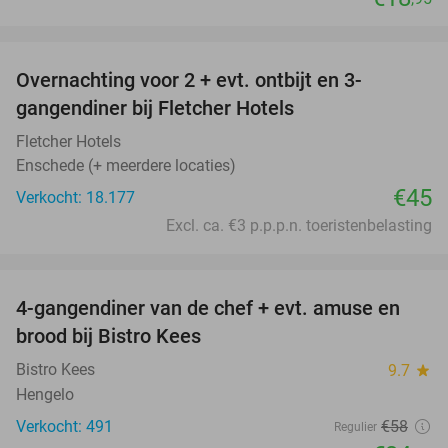
favorite_border
Overnachting voor 2 + evt. ontbijt en 3-
gangendiner bij Fletcher Hotels
Fletcher Hotels
Enschede (+ meerdere locaties)
€45
Verkocht: 18.177
Excl. ca. €3 p.p.p.n. toeristenbelasting
favorite_border
4-gangendiner van de chef + evt. amuse en
40%
brood bij Bistro Kees
Bistro Kees
9.7
star
Hengelo
Verkocht: 491
€58
Regulier