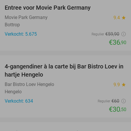
Entree voor Movie Park Germany
38%
Movie Park Germany
9.4
star
Bottrop
Verkocht: 5.675
€59
,90
Regulier
€36
,90
favorite_border
4-gangendiner à la carte bij Bar Bistro Loev in
49%
hartje Hengelo
Bar Bistro Loev Hengelo
9.9
star
Hengelo
Verkocht: 634
€60
Regulier
€30
,50
favorite_border