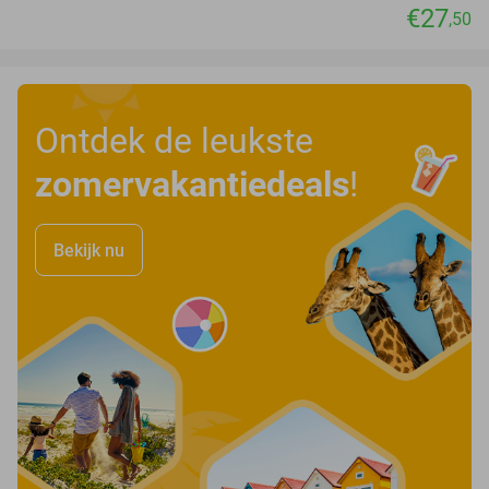
€27
,50
Ontdek de leukste
zomervakantiedeals
!
Bekijk nu