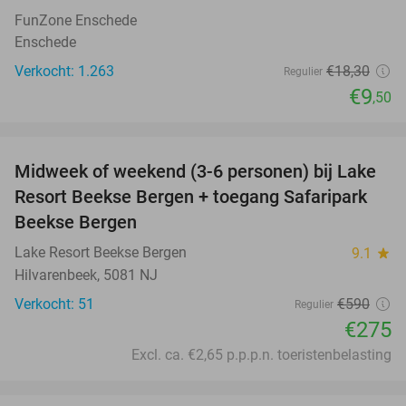
FunZone Enschede
Enschede
Verkocht: 1.263
€18
,30
Regulier
€9
,50
favorite_border
Midweek of weekend (3-6 personen) bij Lake
53%
Resort Beekse Bergen + toegang Safaripark
Beekse Bergen
Lake Resort Beekse Bergen
9.1
star
Hilvarenbeek, 5081 NJ
Verkocht: 51
€590
Regulier
€275
Excl. ca. €2,65 p.p.p.n. toeristenbelasting
favorite_border