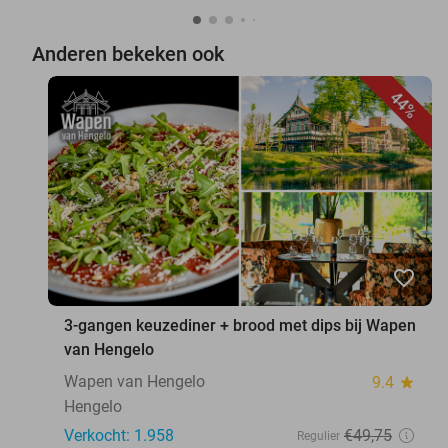
Anderen bekeken ook
44%
favorite_border
3-gangen keuzediner + brood met dips bij Wapen
van Hengelo
Wapen van Hengelo
9.4
star
Hengelo
Verkocht: 1.958
€49
,75
Regulier