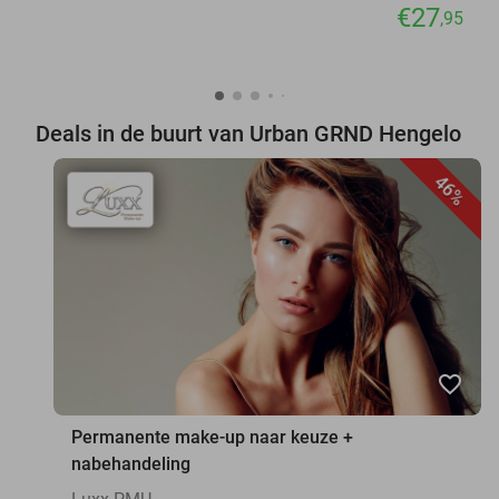
€27
,95
Deals in de buurt van Urban GRND Hengelo
46%
favorite_border
Permanente make-up naar keuze +
nabehandeling