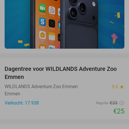
favorite_border
Dagentree voor WILDLANDS Adventure Zoo
24%
Emmen
WILDLANDS Adventure Zoo Emmen
9.6
star
Emmen
Verkocht: 17.938
€33
Regulier
€25
favorite_border