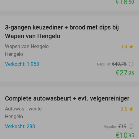
€18
,50
favorite_border
3-gangen keuzediner + brood met dips bij
44%
Wapen van Hengelo
Wapen van Hengelo
9.4
star
Hengelo
Verkocht: 1.958
€49
,75
Regulier
€27
,95
favorite_border
Complete autowasbeurt + evt. velgenreiniger
42%
Autowas Twente
9.6
star
Hengelo
Verkocht: 288
€19
Regulier
€10
,95