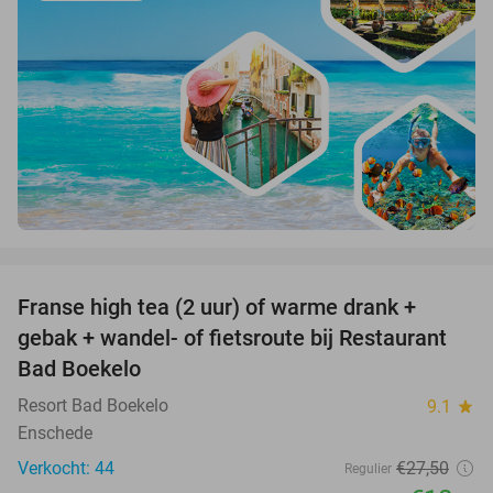
favorite_border
Franse high tea (2 uur) of warme drank +
33%
gebak + wandel- of fietsroute bij Restaurant
Bad Boekelo
Resort Bad Boekelo
9.1
star
Enschede
Verkocht: 44
€27
,50
Regulier