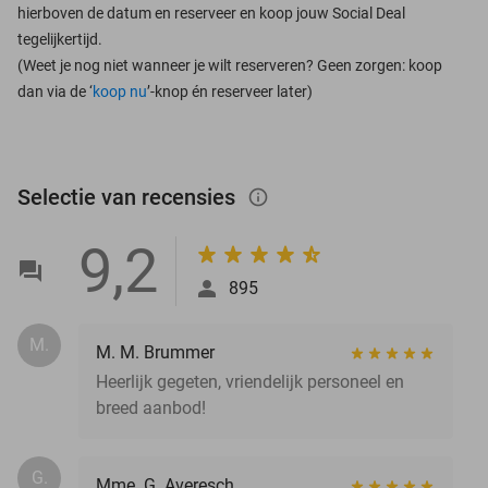
hierboven de datum en reserveer en koop jouw Social Deal
tegelijkertijd.
(Weet je nog niet wanneer je wilt reserveren? Geen zorgen: koop
dan via de ‘
koop nu
’-knop én reserveer later)
Selectie van recensies
info_outlined
9,2
895
M.
M. M. Brummer
Heerlijk gegeten, vriendelijk personeel en
breed aanbod!
G.
Mme. G. Averesch