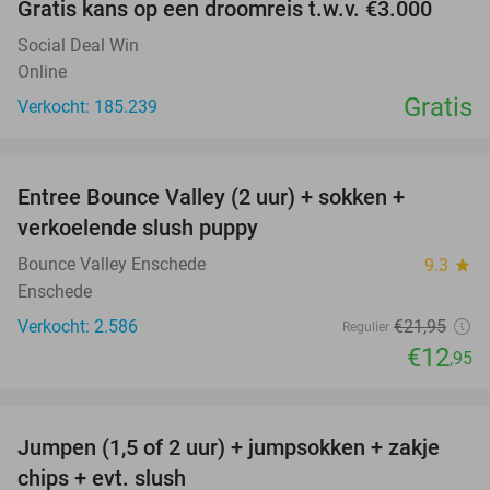
Gratis kans op een droomreis t.w.v. €3.000
Social Deal Win
Online
Gratis
Verkocht: 185.239
favorite_border
Entree Bounce Valley (2 uur) + sokken +
41%
verkoelende slush puppy
Bounce Valley Enschede
9.3
star
Enschede
Verkocht: 2.586
€21
,95
Regulier
€12
,95
favorite_border
Jumpen (1,5 of 2 uur) + jumpsokken + zakje
48%
chips + evt. slush