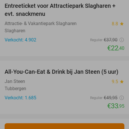
Entreeticket voor Attractiepark Slagharen +
41%
evt. snackmenu
Attractie- & Vakantiepark Slagharen
8.8
star
Slagharen
Verkocht: 4.902
€37
,90
Regulier
€22
,40
favorite_border
All-You-Can-Eat & Drink bij Jan Steen (5 uur)
32%
Jan Steen
9.5
star
Tubbergen
Verkocht: 1.685
€49
,95
Regulier
€33
,95