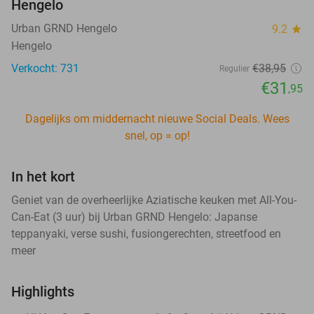
Hengelo
Urban GRND Hengelo
9.2
star
Hengelo
Verkocht: 731
€38
,95
Regulier
€31
,95
Dagelijks om middernacht nieuwe Social Deals. Wees
snel, op = op!
In het kort
Geniet van de overheerlijke Aziatische keuken met All-You-
Can-Eat (3 uur) bij Urban GRND Hengelo: Japanse
teppanyaki, verse sushi, fusiongerechten, streetfood en
meer
Highlights