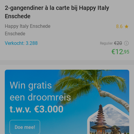
2-gangendiner à la carte bij Happy Italy
35%
Enschede
Happy Italy Enschede
8.6
star
Enschede
Verkocht: 3.288
€20
Regulier
€12
,95
Win gratis
een droomreis
t.w.v. €3.000
Doe mee!