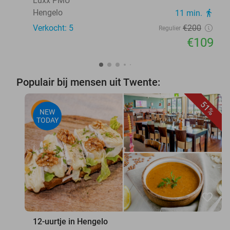
Luxx PMU
Hengelo
11 min.
directions_walk
Verkocht: 5
€200
Regulier
€109
Populair bij mensen uit Twente:
51%
NEW
TODAY
favorite_border
12-uurtje in Hengelo