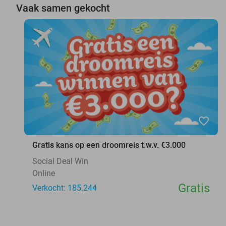
Vaak samen gekocht
favorite_border
Gratis kans op een droomreis t.w.v. €3.000
Social Deal Win
Online
Gratis
Verkocht: 185.244