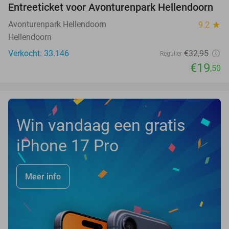
Entreeticket voor Avonturenpark Hellendoorn
41%
Avonturenpark Hellendoorn
9.2
star
Hellendoorn
Verkocht: 33.146
€32
,95
Regulier
€19
,50
Win vandaag een gratis
iPhone 17 Pro
Meer info