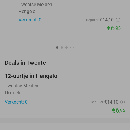
Twentse Meiden
Hengelo
Verkocht: 0
€14
,10
Regulier
€6
,95
favorite_border
Deals in Twente
12-uurtje in Hengelo
51%
NEW
TODAY
Twentse Meiden
Hengelo
Verkocht: 0
€14
,10
Regulier
€6
,95
favorite_border