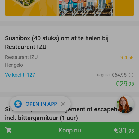
favorite_border
Sushibox (40 stuks) om af te halen bij
54%
Restaurant IZU
Restaurant IZU
9.4
star
Hengelo
Verkocht: 127
€64
,95
Regulier
€29
,95
favorite_border
close
OPEN IN APP
Simracen, all-in-arrangement of escapebox
50%
incl. bittergarnituur (1 uur)
Diekmania Enschede
8.7
star
€31
shopping_cart
Koop nu
,95
Enschede