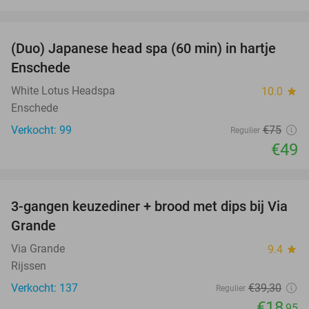
favorite_border
(Duo) Japanese head spa (60 min) in hartje
35%
Enschede
White Lotus Headspa
10.0
star
Enschede
Verkocht: 99
€75
Regulier
€49
favorite_border
3-gangen keuzediner + brood met dips bij Via
52%
Grande
Via Grande
9.4
star
Rijssen
Verkocht: 137
€39
,30
Regulier
€18
,95