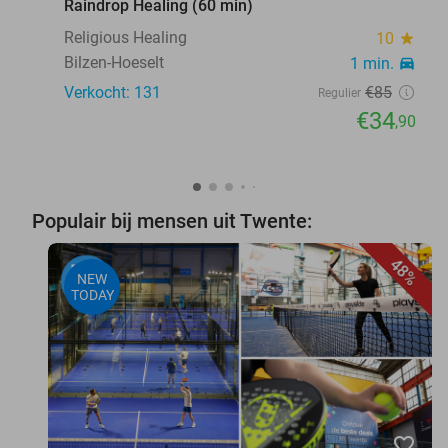
Raindrop Healing (60 min)
Religious Healing
10
star
Bilzen-Hoeselt
1 min.
directions_car
Verkocht: 131
€85
Regulier
€34
,90
Populair bij mensen uit Twente:
48%
NEW
TODAY
favorite_border