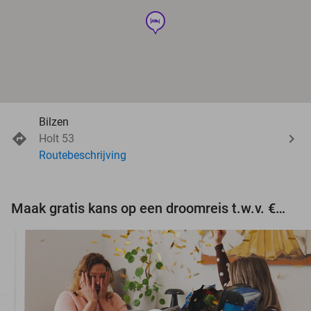
hotel
Bilzen
Holt 53
Routebeschrijving
Maak gratis kans op een droomreis t.w.v. €3.000!