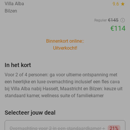
Villa Alba
9.6
star
Bilzen
€145
Regulier
€114
Binnenkort online::
Uitverkocht!
In het kort
Voor 2 of 4 personen: ga voor ultieme ontspanning met
een heerlijke en luxe overnachting inclusief een fles cava
bij Villa Alba nabij Hasselt, Maastricht en Bilzen: keuze uit
standaard kamer, wellness suite of familiekamer
Selecteer jouw deal
Overnachting voor 2 in een standaardkamer +
21%