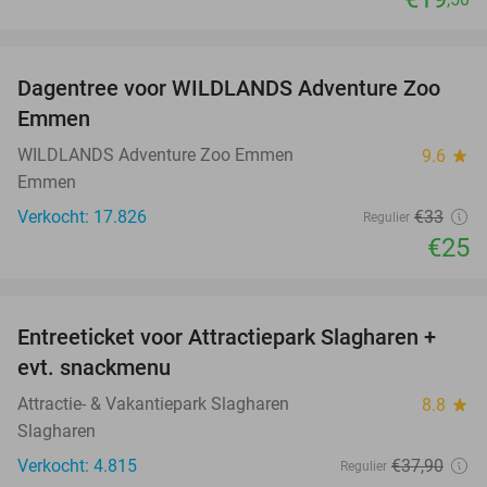
favorite_border
Dagentree voor WILDLANDS Adventure Zoo
24%
Emmen
WILDLANDS Adventure Zoo Emmen
9.6
star
Emmen
Verkocht: 17.826
€33
Regulier
€25
favorite_border
Entreeticket voor Attractiepark Slagharen +
41%
evt. snackmenu
Attractie- & Vakantiepark Slagharen
8.8
star
Slagharen
Verkocht: 4.815
€37
,90
Regulier