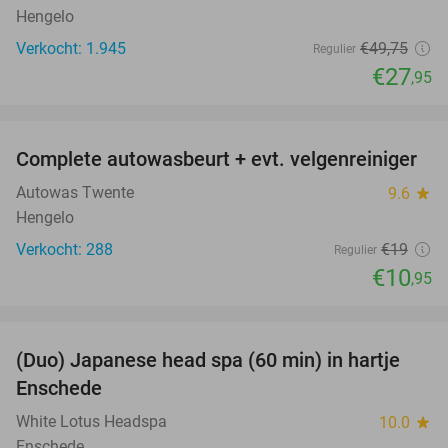
Hengelo
Verkocht: 1.945
€49
,75
Regulier
€27
,95
favorite_border
Complete autowasbeurt + evt. velgenreiniger
42%
Autowas Twente
9.6
star
Hengelo
Verkocht: 288
€19
Regulier
€10
,95
favorite_border
(Duo) Japanese head spa (60 min) in hartje
35%
Enschede
White Lotus Headspa
10.0
star
Enschede