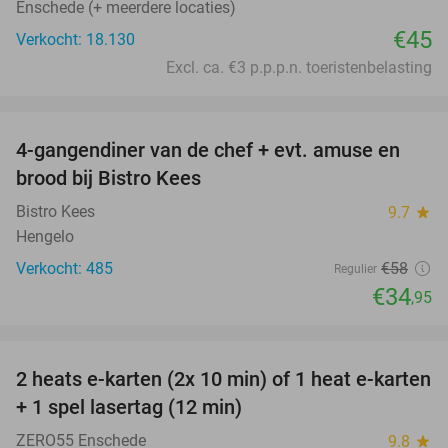
Enschede (+ meerdere locaties)
€45
Verkocht: 18.130
Excl. ca. €3 p.p.p.n. toeristenbelasting
favorite_border
4-gangendiner van de chef + evt. amuse en
40%
brood bij Bistro Kees
Bistro Kees
9.7
star
Hengelo
Verkocht: 485
€58
Regulier
€34
,95
favorite_border
2 heats e-karten (2x 10 min) of 1 heat e-karten
32%
+ 1 spel lasertag (12 min)
ZERO55 Enschede
9.8
star