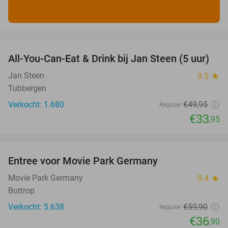
favorite_border
All-You-Can-Eat & Drink bij Jan Steen (5 uur)
32%
Jan Steen
9.5
star
Tubbergen
Verkocht: 1.680
€49
,95
Regulier
€33
,95
favorite_border
Entree voor Movie Park Germany
38%
Movie Park Germany
9.4
star
Bottrop
Verkocht: 5.638
€59
,90
Regulier
€36
,90