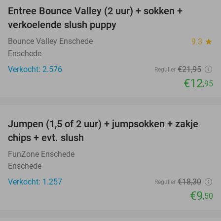
Entree Bounce Valley (2 uur) + sokken +
41%
verkoelende slush puppy
Bounce Valley Enschede
9.3
star
Enschede
Verkocht: 2.576
€21
,95
Regulier
€12
,95
favorite_border
Jumpen (1,5 of 2 uur) + jumpsokken + zakje
48%
chips + evt. slush
FunZone Enschede
Enschede
Verkocht: 1.257
€18
,30
Regulier
€9
,50
favorite_border