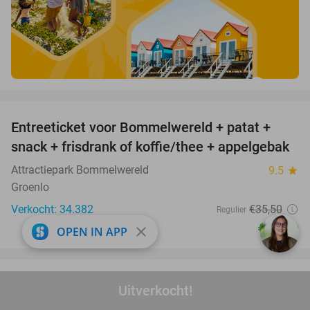
favorite_border
Entreeticket voor Bommelwereld + patat +
23%
snack + frisdrank of koffie/thee + appelgebak
Attractiepark Bommelwereld
9.5
star
Groenlo
Verkocht: 34.382
€35
,50
Regulier
€27
,50
close
OPEN IN APP
favorite_border
Sushibox (40 stuks) om af te halen bij
54%
Uitverkocht!
Restaurant IZU