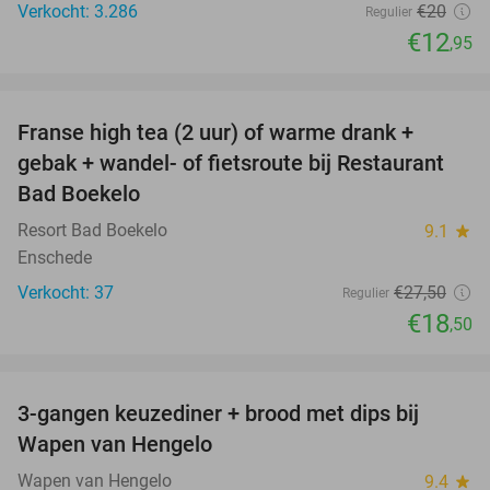
Verkocht: 3.286
€20
Regulier
€12
,95
favorite_border
Franse high tea (2 uur) of warme drank +
33%
gebak + wandel- of fietsroute bij Restaurant
Bad Boekelo
Resort Bad Boekelo
9.1
star
Enschede
Verkocht: 37
€27
,50
Regulier
€18
,50
favorite_border
3-gangen keuzediner + brood met dips bij
44%
Wapen van Hengelo
Wapen van Hengelo
9.4
star