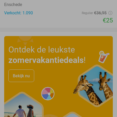
Enschede
Verkocht: 1.090
€36
,95
Regulier
€25
Ontdek de leukste
zomervakantiedeals
!
Bekijk nu