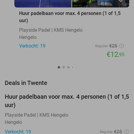
Huur padelbaan voor max. 4 personen (1 of 1,5
uur)
Playside Padel | KMS Hengelo
Hengelo
Verkocht: 19
€25
Regulier
€12
,95
favorite_border
Deals in Twente
Huur padelbaan voor max. 4 personen (1 of 1,5
48%
NEW
uur)
TODAY
Playside Padel | KMS Hengelo
Hengelo
Verkocht: 19
€25
Regulier