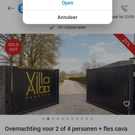
Open
Ontdek 15.000+ deals
7 dagen per week beschikbaar
Annuleer
Bereikbaar tot 23:00
10+ miljoen leden
9,4
op basis van
206.071 reviews
21%
SOLD
Ontdek 15.000+ deals
OUT
7 dagen per week beschikbaar
10+ miljoen leden
favorite_border
Overnachting voor 2 of 4 personen + fles cava