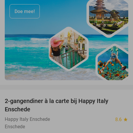
Doe mee!
favorite_border
2-gangendiner à la carte bij Happy Italy
35%
Enschede
Happy Italy Enschede
8.6
star
Enschede