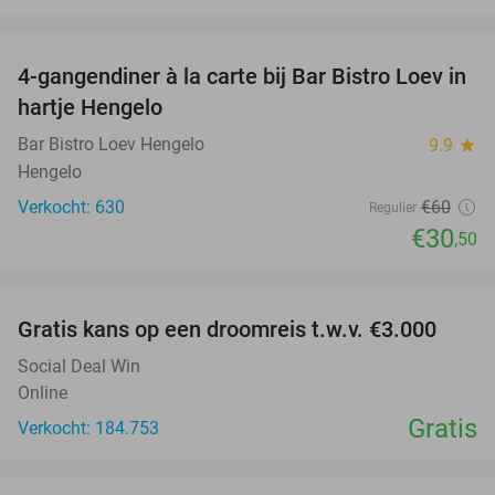
favorite_border
4-gangendiner à la carte bij Bar Bistro Loev in
49%
hartje Hengelo
Bar Bistro Loev Hengelo
9.9
star
Hengelo
Verkocht: 630
€60
Regulier
€30
,50
favorite_border
Gratis kans op een droomreis t.w.v. €3.000
Social Deal Win
Online
Gratis
Verkocht: 184.753
favorite_border