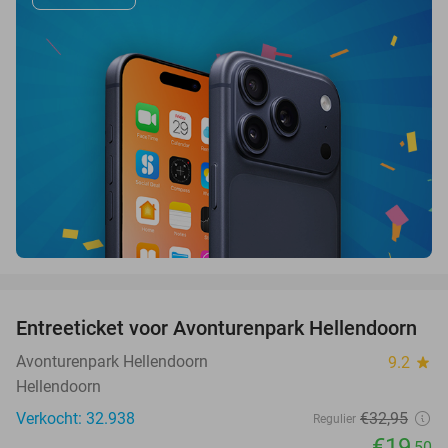
favorite_border
Entreeticket voor Avonturenpark Hellendoorn
41%
Avonturenpark Hellendoorn
9.2
star
Hellendoorn
Verkocht: 32.938
€32
,95
Regulier
€19
,50