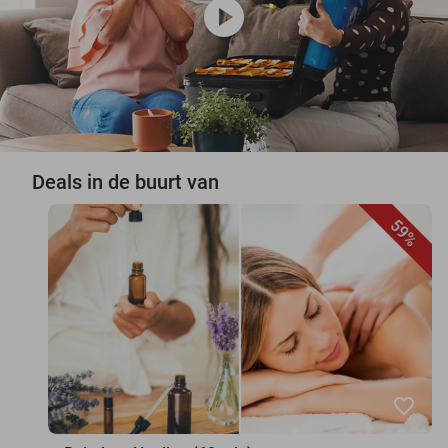
play_circle
Deals in de buurt van
59%
favorite_border