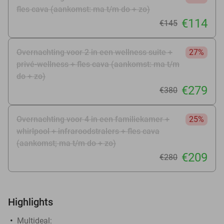
fles cava (aankomst: ma t/m do + zo)
€114
€145
Overnachting voor 2 in een wellness suite +
27%
privé-wellness + fles cava (aankomst: ma t/m
do + zo)
€279
€380
Overnachting voor 4 in een familiekamer +
25%
whirlpool + infraroodstralers + fles cava
(aankomst; ma t/m do + zo)
€209
€280
Highlights
Multideal: