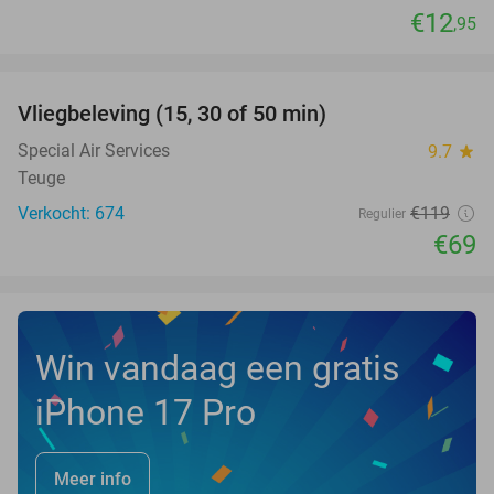
€12
,95
favorite_border
Vliegbeleving (15, 30 of 50 min)
42%
Special Air Services
9.7
star
Teuge
Verkocht: 674
€119
Regulier
€69
Win vandaag een gratis
iPhone 17 Pro
Meer info