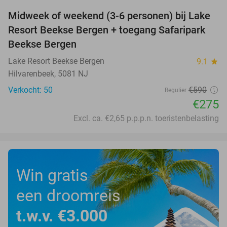
Midweek of weekend (3-6 personen) bij Lake
53%
Resort Beekse Bergen + toegang Safaripark
Beekse Bergen
Lake Resort Beekse Bergen
9.1
star
Hilvarenbeek, 5081 NJ
Verkocht: 50
€590
Regulier
€275
Excl. ca. €2,65 p.p.p.n. toeristenbelasting
Win gratis
een droomreis
t.w.v. €3.000