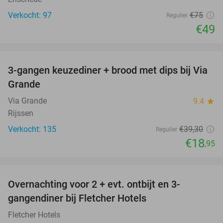
Verkocht: 97
€75
Regulier
€49
favorite_border
3-gangen keuzediner + brood met dips bij Via
52%
Grande
Via Grande
9.4
star
Rijssen
Verkocht: 135
€39
,30
Regulier
€18
,95
favorite_border
Overnachting voor 2 + evt. ontbijt en 3-
gangendiner bij Fletcher Hotels
Fletcher Hotels