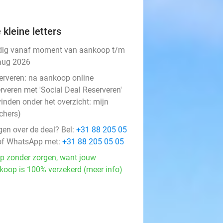
 kleine letters
dig vanaf moment van aankoop t/m
aug 2026
erveren:
na aankoop online
rveren met 'Social Deal Reserveren'
vinden onder het overzicht:
mijn
chers
)
gen over de deal? Bel:
+31 88 205 05
f WhatsApp met:
+31 88 205 05 05
p zonder zorgen, want jouw
koop is 100% verzekerd (meer info)