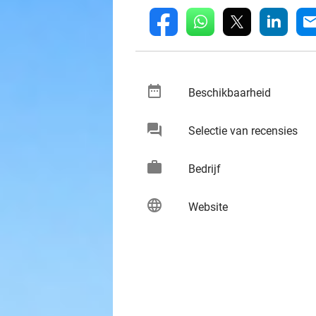
whatsapp
linkedin
fb
mai
date_range
keybo
Beschikbaarheid
chat
keybo
Selectie van recensies
work
keybo
Bedrijf
language
keybo
Website