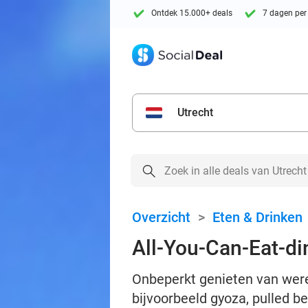
Ontdek 15.000+ deals
7 dagen per
Utrecht
Overzicht
>
Eten & Drinken
All-You-Can-Eat-din
Onbeperkt genieten van werel
bijvoorbeeld gyoza, pulled b