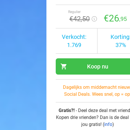
Regulier
€26
€42
,50
,95
Verkocht:
Korting
1.769
37%
shopping_cart
Koop nu
navi
Dagelijks om middernacht nieuw
Social Deals. Wees snel, op = op
Gratis?!
- Deel deze deal met vrien
Kopen drie vrienden? Dan is de deal
jou gratis! (
info
)