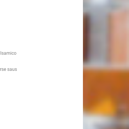
balsamico
rse saus