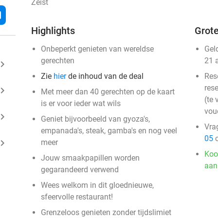
Zeist
l
Highlights
Grote
Onbeperkt genieten van wereldse
Gel
gerechten
21 
ard_arrow_right
Zie
hier
de inhoud van de deal
Res
rese
ard_arrow_right
Met meer dan 40 gerechten op de kaart
(te 
is er voor ieder wat wils
vou
ard_arrow_right
Geniet bijvoorbeeld van gyoza's,
Vra
empanada's, steak, gamba's en nog veel
05
o
ard_arrow_right
meer
Koo
Jouw smaakpapillen worden
aan
gegarandeerd verwend
Wees welkom in dit gloednieuwe,
sfeervolle restaurant!
Grenzeloos genieten zonder tijdslimiet