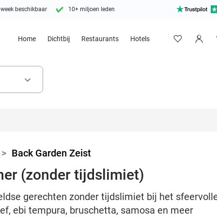
 week beschikbaar
10+ miljoen leden
Home
Dichtbij
Restaurants
Hotels
keyboard_arrow_down
>
Back Garden Zeist
er (zonder tijdslimiet)
dse gerechten zonder tijdslimiet bij het sfeervoll
eef, ebi tempura, bruschetta, samosa en meer