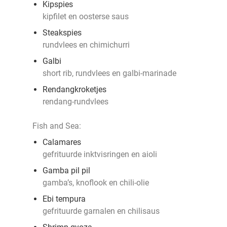
Kipspies
kipfilet en oosterse saus
Steakspies
rundvlees en chimichurri
Galbi
short rib, rundvlees en galbi-marinade
Rendangkroketjes
rendang-rundvlees
Fish and Sea:
Calamares
gefrituurde inktvisringen en aioli
Gamba pil pil
gamba’s, knoflook en chili-olie
Ebi tempura
gefrituurde garnalen en chilisaus