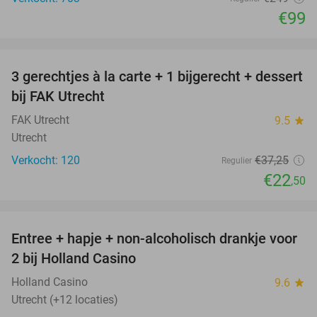
€99
favorite_border
3 gerechtjes à la carte + 1 bijgerecht + dessert
40%
bij FAK Utrecht
FAK Utrecht
9.5
star
Utrecht
Verkocht: 120
€37
,25
Regulier
€22
,50
favorite_border
Entree + hapje + non-alcoholisch drankje voor
52%
2 bij Holland Casino
Holland Casino
9.6
star
Utrecht (+12 locaties)