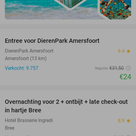
favorite_border
Entree voor DierenPark Amersfoort
24%
DierenPark Amersfoort
9.4
star
Amersfoort (13 km)
Verkocht: 9.757
€31
,50
Regulier
€24
favorite_border
Overnachting voor 2 + ontbijt + late check-out
41%
NEW
in hartje Bree
TODAY
Hotel Brasserie Ingredi
8.9
star
Bree