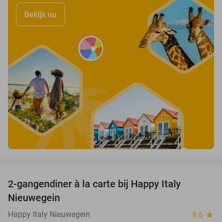
Bekijk nu
favorite_border
2-gangendiner à la carte bij Happy Italy
35%
Nieuwegein
Happy Italy Nieuwegein
8.6
star