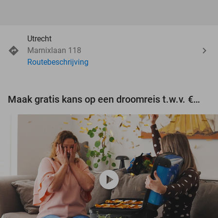
Utrecht
Marnixlaan 118
Routebeschrijving
Maak gratis kans op een droomreis t.w.v. €3.000!
play_circle