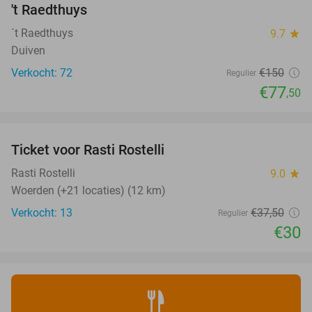
NEW
't Raedthuys
TODAY
´t Raedthuys
9.7
star
Duiven
Verkocht: 72
€150
Regulier
€77
,50
favorite_border
Ticket voor Rasti Rostelli
20%
NEW
TODAY
Rasti Rostelli
9.0
star
Woerden (+21 locaties) (12 km)
Verkocht: 13
€37
,50
Regulier
€30