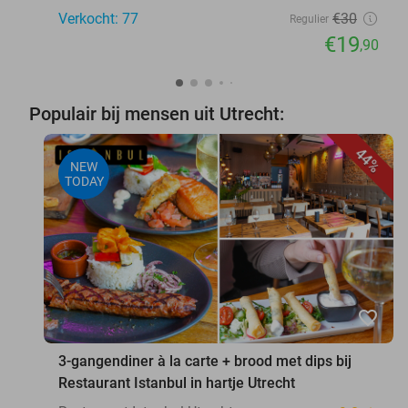
Verkocht: 77
€30
Regulier
€19
,90
Populair bij mensen uit Utrecht:
44%
NEW
TODAY
favorite_border
3-gangendiner à la carte + brood met dips bij
Restaurant Istanbul in hartje Utrecht