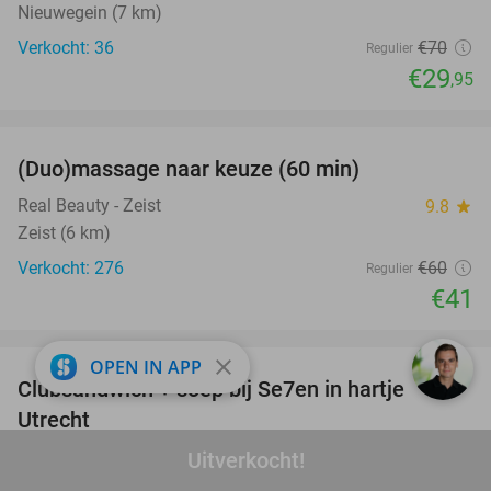
Nieuwegein (7 km)
Verkocht: 36
€70
Regulier
€29
,95
favorite_border
(Duo)massage naar keuze (60 min)
32%
Real Beauty - Zeist
9.8
star
Zeist (6 km)
Verkocht: 276
€60
Regulier
€41
favorite_border
close
OPEN IN APP
Clubsandwich + soep bij Se7en in hartje
42%
Utrecht
Se7en Utrecht
Uitverkocht!
9.6
star
Utrecht