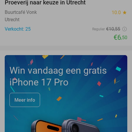
Proeverij naar keuze in Utrecht
38%
NEW
TODAY
Buurtcafé Vonk
10.0
star
Utrecht
Verkocht: 25
€10
,55
Regulier
€6
,50
Win vandaag een gratis
iPhone 17 Pro
Meer info