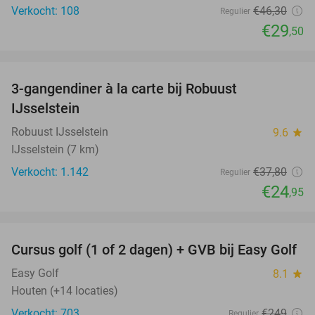
Verkocht: 108
€46
,30
Regulier
€29
,50
favorite_border
3-gangendiner à la carte bij Robuust
34%
IJsselstein
Robuust IJsselstein
9.6
star
IJsselstein (7 km)
Verkocht: 1.142
€37
,80
Regulier
€24
,95
favorite_border
Cursus golf (1 of 2 dagen) + GVB bij Easy Golf
60%
Easy Golf
8.1
star
Houten (+14 locaties)
Verkocht: 703
€249
Regulier