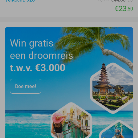
Regulier
€23
,50
Win gratis
een droomreis
t.w.v. €3.000
Doe mee!