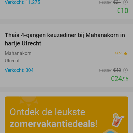
Verkocht: 11.275
€21
Regulier
€10
favorite_border
Thais 4-gangen keuzediner bij Mahanakorn in
41%
hartje Utrecht
Mahanakorn
9.2
star
Utrecht
Verkocht: 304
€42
Regulier
€24
,95
Ontdek de leukste
zomervakantiedeals
!