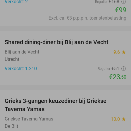
Verkocht: 2
€168
Regulier
€99
Excl. ca. €3 p.p.p.n. toeristenbelasting
favorite_border
Shared dining-diner bij Blij aan de Vecht
54%
Blij aan de Vecht
9.6
star
Utrecht
Verkocht: 1.210
€51
Regulier
€23
,50
favorite_border
Grieks 3-gangen keuzediner bij Griekse
36%
Taverna Yamas
Griekse Taverna Yamas
10.0
star
De Bilt