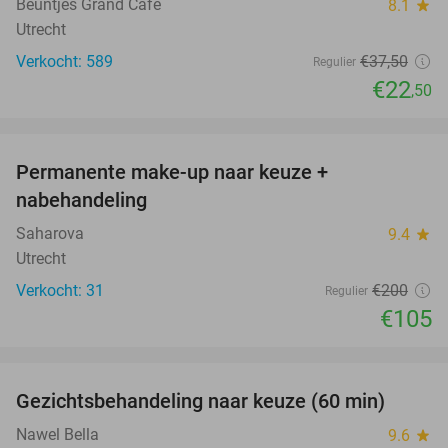
Beuntjes Grand Café
8.1
star
Utrecht
Verkocht: 589
€37
,50
Regulier
€22
,50
favorite_border
Permanente make-up naar keuze +
48%
nabehandeling
Saharova
9.4
star
Utrecht
Verkocht: 31
€200
Regulier
€105
favorite_border
Gezichtsbehandeling naar keuze (60 min)
57%
Nawel Bella
9.6
star