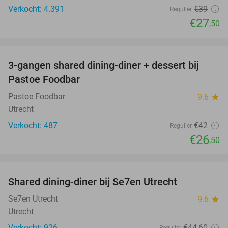
Verkocht: 4.391
€39
Regulier
€27
,50
favorite_border
3-gangen shared dining-diner + dessert bij
37%
Pastoe Foodbar
Pastoe Foodbar
9.6
star
Utrecht
Verkocht: 487
€42
Regulier
€26
,50
favorite_border
Shared dining-diner bij Se7en Utrecht
47%
Se7en Utrecht
9.6
star
Utrecht
Verkocht: 926
€44
,60