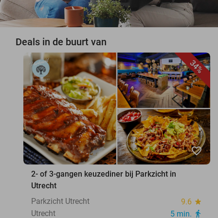
Deals in de buurt van
34%
favorite_border
2- of 3-gangen keuzediner bij Parkzicht in
Utrecht
Parkzicht Utrecht
9.6
star
Utrecht
5 min.
directions_walk