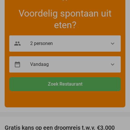
Voordelig spontaan uit
eten?
Zoek Restaurant
favorite_border
Gratis kans op een droomreis t.w.v. €3.000