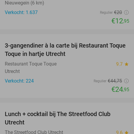
Nieuwegein (6 km)
Verkocht: 1.637
€20
Regulier
€12
,95
favorite_border
3-gangendiner à la carte bij Restaurant Toque
44%
Toque in hartje Utrecht
Restaurant Toque Toque
9.7
star
Utrecht
Verkocht: 224
€44
,75
Regulier
€24
,95
favorite_border
Lunch + cocktail bij The Streetfood Club
28%
Utrecht
The Streetfood Club Utrecht
9.6
star