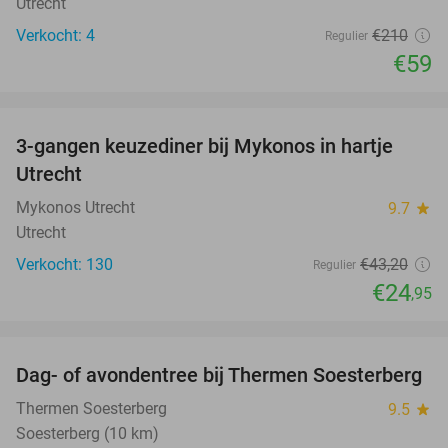
Utrecht
Verkocht: 4
€210
Regulier
€59
favorite_border
3-gangen keuzediner bij Mykonos in hartje
42%
Utrecht
Mykonos Utrecht
9.7
star
Utrecht
Verkocht: 130
€43
,20
Regulier
€24
,95
favorite_border
Dag- of avondentree bij Thermen Soesterberg
29%
Thermen Soesterberg
9.5
star
Soesterberg (10 km)