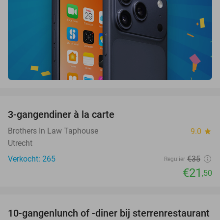
favorite_border
3-gangendiner à la carte
39%
Brothers In Law Taphouse
9.0
star
Utrecht
Verkocht: 265
€35
Regulier
€21
,50
favorite_border
10-gangenlunch of -diner bij sterrenrestaurant
48%