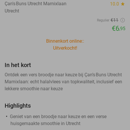
Çan's Buns Utrecht Marnixlaan
10.0
star
Utrecht
€11
Regulier
€6
,95
Binnenkort online::
Uitverkocht!
In het kort
Ontdek een vers broodje naar keuze bij Çan’s Buns Utrecht
Marnixlaan: echt halalvlees van topkwaliteit, inclusief een
lekkere smoothie naar keuze
Highlights
Geniet van een broodje naar keuze en een verse
huisgemaakte smoothie in Utrecht