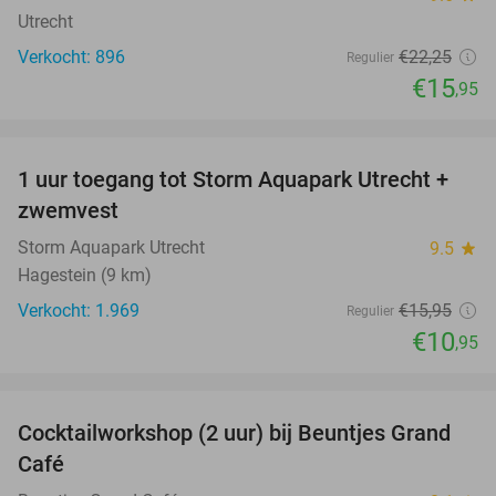
Utrecht
Verkocht: 896
€22
,25
Regulier
€15
,95
favorite_border
1 uur toegang tot Storm Aquapark Utrecht +
31%
zwemvest
Storm Aquapark Utrecht
9.5
star
Hagestein (9 km)
Verkocht: 1.969
€15
,95
Regulier
€10
,95
favorite_border
Cocktailworkshop (2 uur) bij Beuntjes Grand
40%
Café