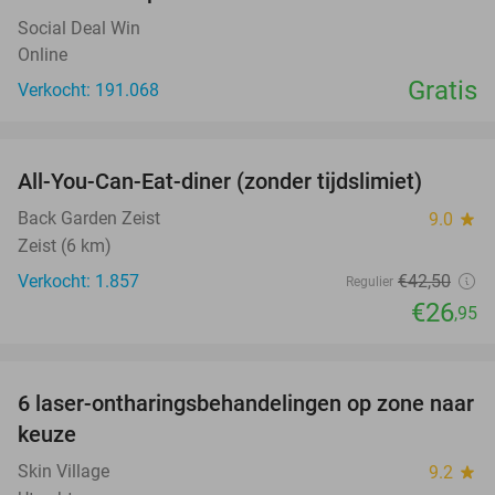
Social Deal Win
Online
Gratis
Verkocht: 191.068
favorite_border
All-You-Can-Eat-diner (zonder tijdslimiet)
37%
Back Garden Zeist
9.0
star
Zeist (6 km)
Verkocht: 1.857
€42
,50
Regulier
€26
,95
favorite_border
6 laser-ontharingsbehandelingen op zone naar
72%
keuze
Skin Village
9.2
star