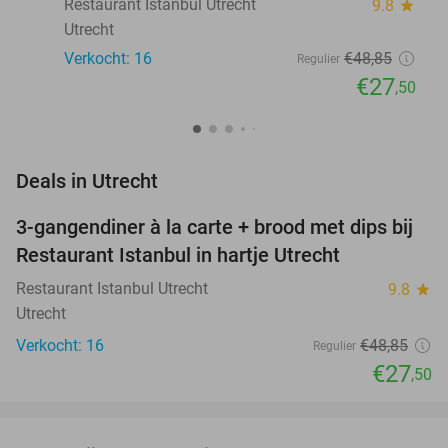
Restaurant Istanbul Utrecht
9.8
star
Utrecht
Verkocht: 16
€48
,85
Regulier
€27
,50
favorite_border
Deals in Utrecht
3-gangendiner à la carte + brood met dips bij
44%
NEW
Restaurant Istanbul in hartje Utrecht
TODAY
Restaurant Istanbul Utrecht
9.8
star
Utrecht
Verkocht: 16
€48
,85
Regulier
€27
,50
favorite_border