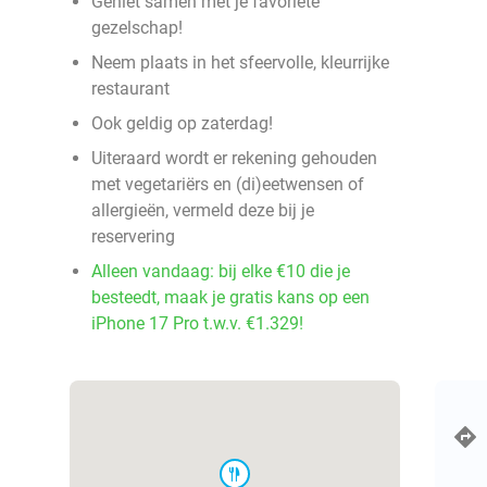
Geniet samen met je favoriete
gezelschap!
Neem plaats in het sfeervolle, kleurrijke
restaurant
Ook geldig op zaterdag!
Uiteraard wordt er rekening gehouden
met vegetariërs en (di)eetwensen of
allergieën, vermeld deze bij je
reservering
Alleen vandaag: bij elke €10 die je
besteedt, maak je gratis kans op een
iPhone 17 Pro t.w.v. €1.329!
food