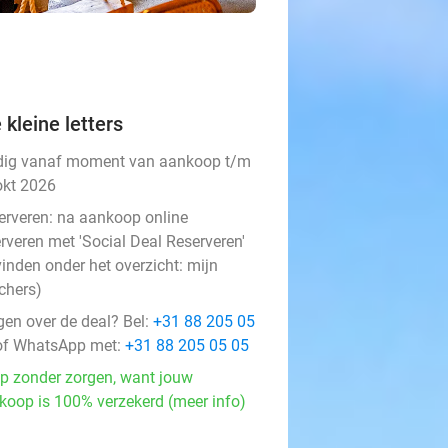
 kleine letters
dig vanaf moment van aankoop t/m
okt 2026
erveren:
na aankoop online
rveren met 'Social Deal Reserveren'
vinden onder het overzicht:
mijn
chers
)
gen over de deal? Bel:
+31 88 205 05
f WhatsApp met:
+31 88 205 05 05
p zonder zorgen, want jouw
koop is 100% verzekerd (meer info)