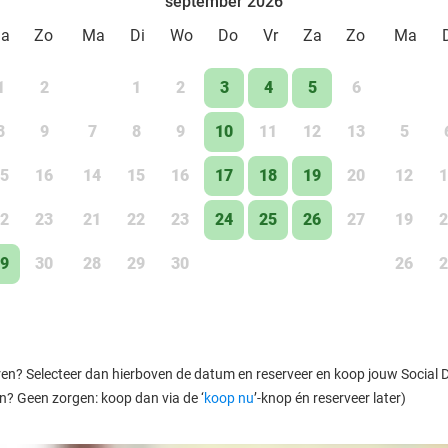
september 2026
Za
Zo
Ma
Di
Wo
Do
Vr
Za
Zo
Ma
1
2
1
2
3
4
5
6
8
9
7
8
9
10
11
12
13
5
5
16
14
15
16
17
18
19
20
12
1
2
23
21
22
23
24
25
26
27
19
2
9
30
28
29
30
26
2
ren? Selecteer dan hierboven de datum en reserveer en koop jouw Social Dea
en? Geen zorgen: koop dan via de ‘
koop nu
’-knop én reserveer later)