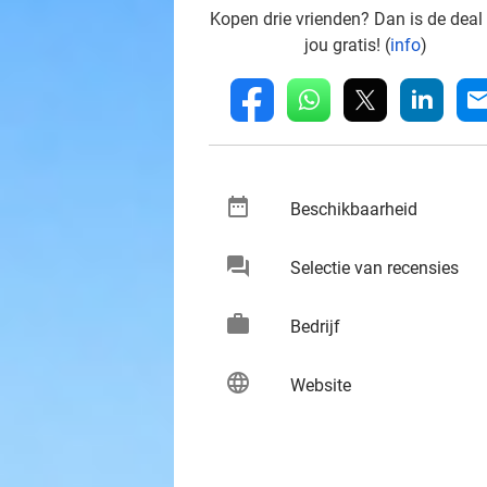
Kopen drie vrienden? Dan is de deal
jou gratis! (
info
)
whatsapp
linkedin
fb
mai
date_range
keybo
Beschikbaarheid
chat
keybo
Selectie van recensies
work
keybo
Bedrijf
language
keybo
Website