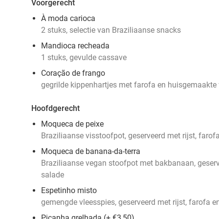
Voorgerecht
À moda carioca
2 stuks, selectie van Braziliaanse snacks
Mandioca recheada
1 stuks, gevulde cassave
Coração de frango
gegrilde kippenhartjes met farofa en huisgemaakte
Hoofdgerecht
Moqueca de peixe
Braziliaanse visstoofpot, geserveerd met rijst, faro
Moqueca de banana-da-terra
Braziliaanse vegan stoofpot met bakbanaan, geserve
salade
Espetinho misto
gemengde vleesspies, geserveerd met rijst, farofa 
Picanha grelhada (+ €3,50)