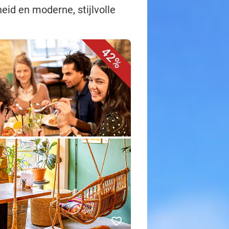
eid en moderne, stijlvolle
42%
favorite_border