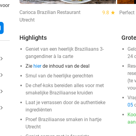
 voor
Carioca Brazilian Restaurant
9.8
star
Perfect
Utrecht
l
Highlights
Grote
Geniet van een heerlijk Braziliaans 3-
Gel
gangendiner à la carte
24 
ard_arrow_right
Zie
hier
de inhoud van de deal
Res
rese
ard_arrow_right
Smul van de heerlijke gerechten
(te 
De chef-koks bereiden alles voor met
vou
ard_arrow_right
smakelijke Braziliaanse kruiden
Vra
Laat je verrassen door de authentieke
05
o
ard_arrow_right
ingrediënten
Koo
Proef Braziliaanse smaken in hartje
aan
Utrecht