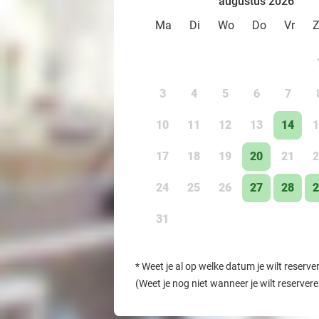
augustus 2026
Ma
Di
Wo
Do
Vr
3
4
5
6
7
10
11
12
13
14
1
17
18
19
20
21
2
24
25
26
27
28
2
31
*
Weet je al op welke datum je wilt reserve
(Weet je nog niet wanneer je wilt reserver