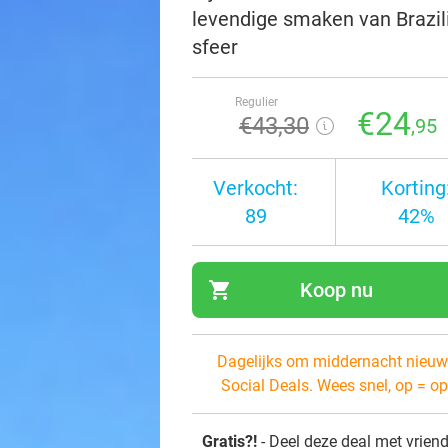
levendige smaken van Brazili
sfeer
Regulier
€24
€43
,30
,95
Verkocht:
Korting
89
42%
shopping_cart
Koop nu
navi
Dagelijks om middernacht nieuw
Social Deals. Wees snel, op = op
Gratis?!
- Deel deze deal met vrien