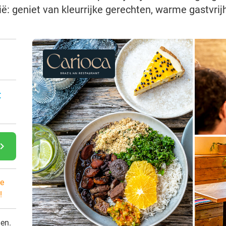
ë: geniet van kleurrijke gerechten, warme gastvrijh
:
gate_next
e
!
den.