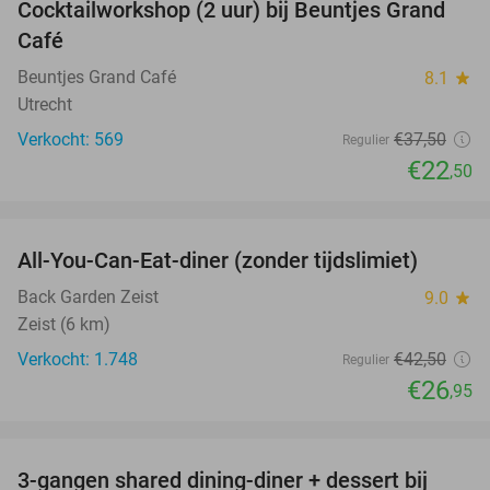
Cocktailworkshop (2 uur) bij Beuntjes Grand
40%
Café
Beuntjes Grand Café
8.1
star
Utrecht
Verkocht: 569
€37
,50
Regulier
€22
,50
favorite_border
All-You-Can-Eat-diner (zonder tijdslimiet)
37%
Back Garden Zeist
9.0
star
Zeist (6 km)
Verkocht: 1.748
€42
,50
Regulier
€26
,95
favorite_border
3-gangen shared dining-diner + dessert bij
37%