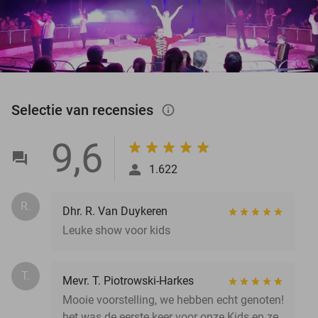
Selectie van recensies
info_outlined
9,6
1.622
R.
Dhr. R. Van Duykeren
Leuke show voor kids
T.
Mevr. T. Piotrowski-Harkes
Mooie voorstelling, we hebben echt genoten!
het was de eerste keer voor onze Kids en ze