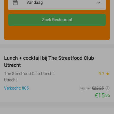
Zoek Restaurant
favorite_border
Lunch + cocktail bij The Streetfood Club
28%
Utrecht
The Streetfood Club Utrecht
9.7
star
Utrecht
Verkocht: 805
€22
,25
Regulier
€15
,95
favorite_border