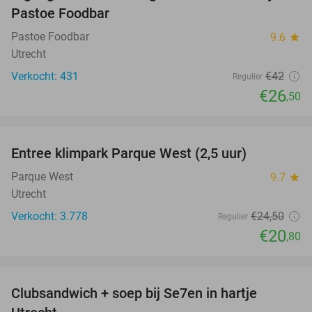
Pastoe Foodbar
Pastoe Foodbar
9.6
star
Utrecht
Verkocht: 431
€42
Regulier
€26
,50
favorite_border
Entree klimpark Parque West (2,5 uur)
15%
Parque West
9.7
star
Utrecht
Verkocht: 3.778
€24
,50
Regulier
€20
,80
favorite_border
Clubsandwich + soep bij Se7en in hartje
42%