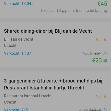
€45
Verkocht: 18.045
Excl. ca. €3 p.p.p.n. toeristenbelasting
favorite_border
Shared dining-diner bij Blij aan de Vecht
54%
Blij aan de Vecht
9.6
star
Utrecht
Verkocht: 1.137
€51
Regulier
€23
,50
favorite_border
3-gangendiner à la carte + brood met dips bij
43%
Restaurant Istanbul in hartje Utrecht
Restaurant Istanbul Utrecht
9.8
star
Utrecht
Verkocht: 715
€48
,10
Regulier