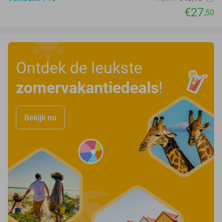
€27
,50
Ontdek de leukste
zomervakantiedeals
!
Bekijk nu