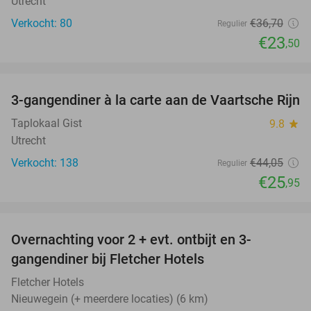
Utrecht
Verkocht: 80
€36
,70
Regulier
€23
,50
favorite_border
3-gangendiner à la carte aan de Vaartsche Rijn
41%
Taplokaal Gist
9.8
star
Utrecht
Verkocht: 138
€44
,05
Regulier
€25
,95
favorite_border
Overnachting voor 2 + evt. ontbijt en 3-
gangendiner bij Fletcher Hotels
Fletcher Hotels
Nieuwegein (+ meerdere locaties) (6 km)