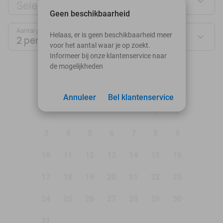
Selecteer jouw deal
Geen beschikbaarheid
Aantal personen:
Helaas, er is geen beschikbaarheid meer
2 personen
voor het aantal waar je op zoekt.
Informeer bij onze klantenservice naar
de mogelijkheden
augustus 2026
Ma
Di
Wo
Do
Vr
Za
Zo
Annuleer
Bel klantenservice
1
2
3
4
5
6
7
8
9
10
11
12
13
14
15
16
17
18
19
20
21
22
23
24
25
26
27
28
29
30
31