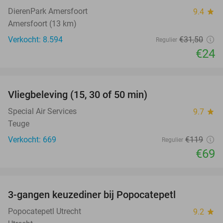
DierenPark Amersfoort
9.4
star
Amersfoort (13 km)
Verkocht: 8.594
€31
,50
Regulier
€24
favorite_border
Vliegbeleving (15, 30 of 50 min)
42%
Special Air Services
9.7
star
Teuge
Verkocht: 669
€119
Regulier
€69
favorite_border
3-gangen keuzediner bij Popocatepetl
36%
Popocatepetl Utrecht
9.2
star