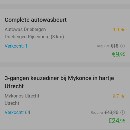
favorite_border
Complete autowasbeurt
45%
NEW
TODAY
Autowas Driebergen
9.0
star
Driebergen-Rijsenburg (8 km)
Verkocht: 1
€18
Regulier
€9
,95
favorite_border
3-gangen keuzediner bij Mykonos in hartje
42%
Utrecht
Mykonos Utrecht
9.7
star
Utrecht
Verkocht: 64
€43
,20
Regulier
€24
,95