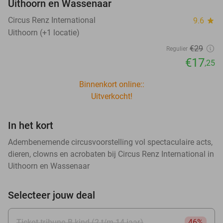
Uithoorn en Wassenaar
Circus Renz International
9.6
star
Uithoorn (+1 locatie)
€29
Regulier
€17
,25
Binnenkort online::
Uitverkocht!
In het kort
Adembenemende circusvoorstelling vol spectaculaire acts,
dieren, clowns en acrobaten bij Circus Renz International in
Uithoorn en Wassenaar
Selecteer jouw deal
Ticket tribune B kind (2 t/m 14 jaar)
46%