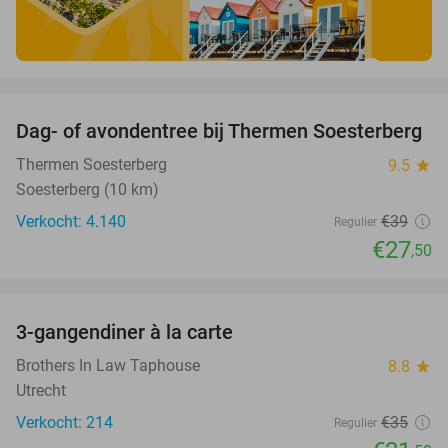
favorite_border
Dag- of avondentree bij Thermen Soesterberg
29%
Thermen Soesterberg
9.5
star
Soesterberg (10 km)
Verkocht: 4.140
€39
Regulier
€27
,50
favorite_border
3-gangendiner à la carte
39%
Brothers In Law Taphouse
8.8
star
Utrecht
Verkocht: 214
€35
Regulier