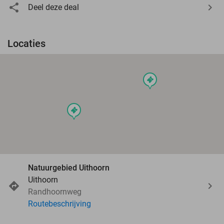
Deel deze deal
Locaties
events
events
Natuurgebied Uithoorn
Uithoorn
Randhoornweg
Routebeschrijving