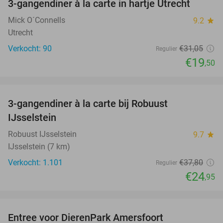
3-gangendiner à la carte in hartje Utrecht
37%
Mick O´Connells
9.2
star
Utrecht
Verkocht: 90
€31
,05
Regulier
€19
,50
favorite_border
3-gangendiner à la carte bij Robuust
34%
IJsselstein
Robuust IJsselstein
9.7
star
IJsselstein (7 km)
Verkocht: 1.101
€37
,80
Regulier
€24
,95
favorite_border
Entree voor DierenPark Amersfoort
24%