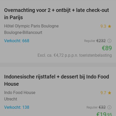
Overnachting voor 2 + ontbijt + late check-out
62%
in Parijs
Hôtel Olympic Paris Boulogne
9.3
star
Boulogne-Billancourt
Verkocht: 668
€232
Regulier
€89
Excl. ca. €4,72 p.p.p.n. toeristenbelasting
favorite_border
Indonesische rijsttafel + dessert bij Indo Food
38%
House
Indo Food House
9.7
star
Utrecht
Verkocht: 138
€32
Regulier
€19
,95