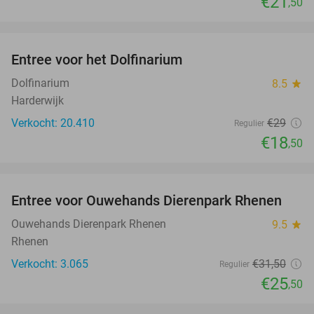
€21
,50
favorite_border
Entree voor het Dolfinarium
36%
Dolfinarium
8.5
star
Harderwijk
Verkocht: 20.410
€29
Regulier
€18
,50
favorite_border
Entree voor Ouwehands Dierenpark Rhenen
19%
Ouwehands Dierenpark Rhenen
9.5
star
Rhenen
Verkocht: 3.065
€31
,50
Regulier
€25
,50
favorite_border