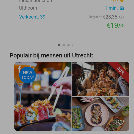
Indian Junction
9.9
star
Uithoorn
1 min.
directions_car
Verkocht: 39
€28
,35
Regulier
€19
,95
Populair bij mensen uit Utrecht:
40%
NEW
TODAY
favorite_border