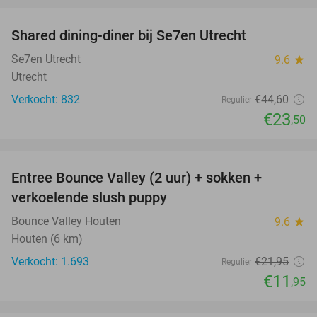
favorite_border
Shared dining-diner bij Se7en Utrecht
47%
Se7en Utrecht
9.6
star
Utrecht
Verkocht: 832
€44
,60
Regulier
€23
,50
favorite_border
Entree Bounce Valley (2 uur) + sokken +
46%
verkoelende slush puppy
Bounce Valley Houten
9.6
star
Houten (6 km)
Verkocht: 1.693
€21
,95
Regulier
€11
,95
favorite_border