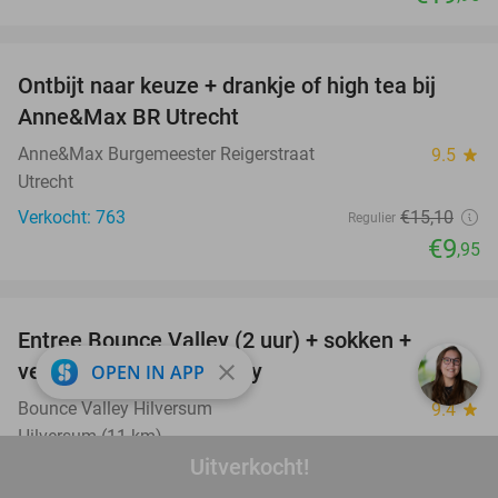
favorite_border
Ontbijt naar keuze + drankje of high tea bij
34%
Anne&Max BR Utrecht
Anne&Max Burgemeester Reigerstraat
9.5
star
Utrecht
Verkocht: 763
€15
,10
Regulier
€9
,95
favorite_border
Entree Bounce Valley (2 uur) + sokken +
46%
verkoelende slush puppy
close
OPEN IN APP
Bounce Valley Hilversum
9.4
star
Hilversum (11 km)
Uitverkocht!
Verkocht: 1.786
€21
,95
Regulier