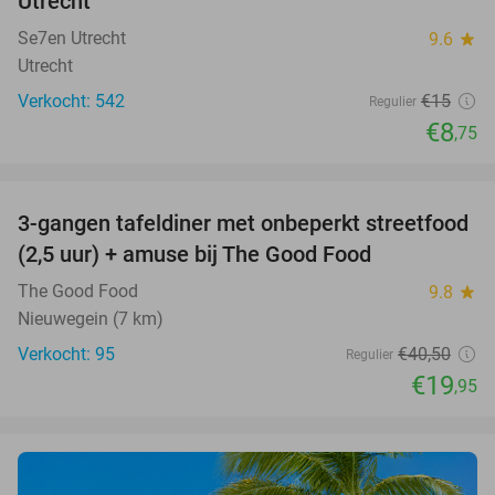
Utrecht
Se7en Utrecht
9.6
star
Utrecht
Verkocht: 542
€15
Regulier
€8
,75
favorite_border
3-gangen tafeldiner met onbeperkt streetfood
51%
(2,5 uur) + amuse bij The Good Food
The Good Food
9.8
star
Nieuwegein (7 km)
Verkocht: 95
€40
,50
Regulier
€19
,95