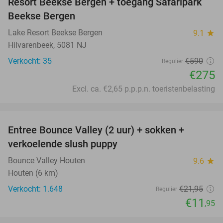
Resort Beekse Bergen + toegang Safaripark
Beekse Bergen
Lake Resort Beekse Bergen
9.1
star
Hilvarenbeek, 5081 NJ
Verkocht: 35
€590
Regulier
€275
Excl. ca. €2,65 p.p.p.n. toeristenbelasting
favorite_border
Entree Bounce Valley (2 uur) + sokken +
46%
verkoelende slush puppy
Bounce Valley Houten
9.6
star
Houten (6 km)
Verkocht: 1.648
€21
,95
Regulier
€11
,95
favorite_border