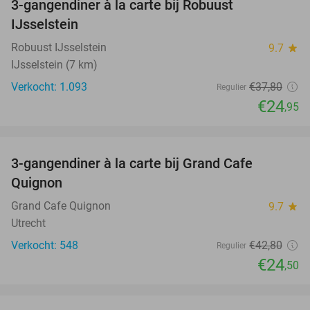
3-gangendiner à la carte bij Robuust
34%
IJsselstein
Robuust IJsselstein
9.7
star
IJsselstein (7 km)
Verkocht: 1.093
€37
,80
Regulier
€24
,95
favorite_border
3-gangendiner à la carte bij Grand Cafe
43%
Quignon
Grand Cafe Quignon
9.7
star
Utrecht
Verkocht: 548
€42
,80
Regulier
€24
,50
favorite_border