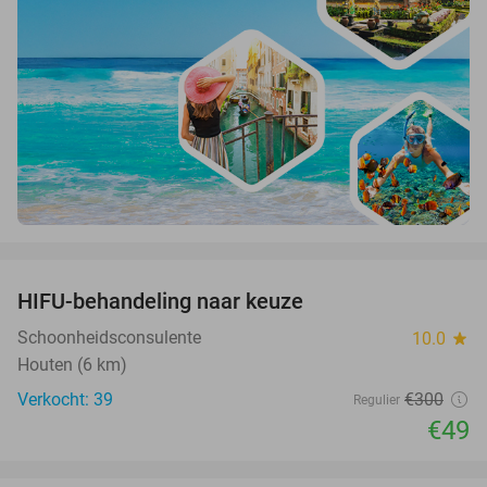
favorite_border
HIFU-behandeling naar keuze
84%
Schoonheidsconsulente
10.0
star
Houten (6 km)
Verkocht: 39
€300
Regulier
€49
favorite_border