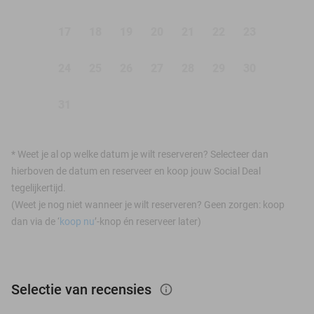
17
18
19
20
21
22
23
24
25
26
27
28
29
30
31
*
Weet je al op welke datum je wilt reserveren? Selecteer dan
hierboven de datum en reserveer en koop jouw Social Deal
tegelijkertijd.
(Weet je nog niet wanneer je wilt reserveren? Geen zorgen: koop
dan via de ‘
koop nu
’-knop én reserveer later)
Selectie van recensies
info_outlined