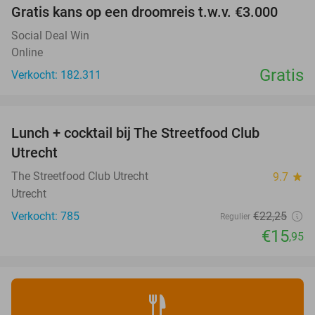
Gratis kans op een droomreis t.w.v. €3.000
Social Deal Win
Online
Gratis
Verkocht: 182.311
favorite_border
Lunch + cocktail bij The Streetfood Club
28%
Utrecht
The Streetfood Club Utrecht
9.7
star
Utrecht
Verkocht: 785
€22
,25
Regulier
€15
,95