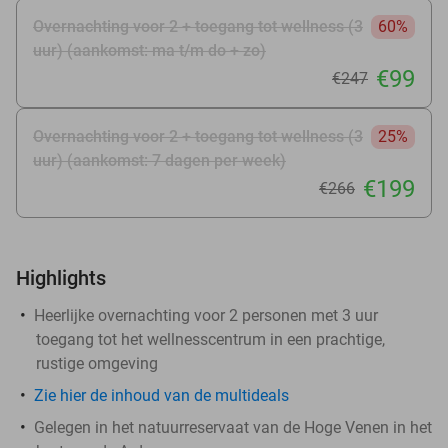
Overnachting voor 2 + toegang tot wellness (3
60%
uur) (aankomst: ma t/m do + zo)
€99
€247
Overnachting voor 2 + toegang tot wellness (3
25%
uur) (aankomst: 7 dagen per week)
€199
€266
Highlights
Heerlijke overnachting voor 2 personen met 3 uur
toegang tot het wellnesscentrum in een prachtige,
rustige omgeving
Zie hier de inhoud van de multideals
Gelegen in het natuurreservaat van de Hoge Venen in het