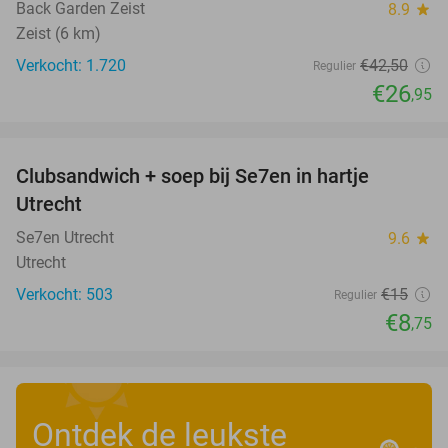
Back Garden Zeist
8.9
star
Zeist (6 km)
Verkocht: 1.720
€42
,50
Regulier
€26
,95
favorite_border
Clubsandwich + soep bij Se7en in hartje
42%
Utrecht
Se7en Utrecht
9.6
star
Utrecht
Verkocht: 503
€15
Regulier
€8
,75
Ontdek de leukste