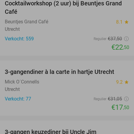
Cocktailworkshop (2 uur) bij Beuntjes Grand
40%
Café
Beuntjes Grand Café
8.1
star
Utrecht
Verkocht: 559
€37
,50
Regulier
€22
,50
favorite_border
3-gangendiner à la carte in hartje Utrecht
44%
Mick O´Connells
9.2
star
Utrecht
Verkocht: 77
€31
,05
Regulier
€17
,50
favorite_border
3-gangen keuzediner bij Uncle Jim