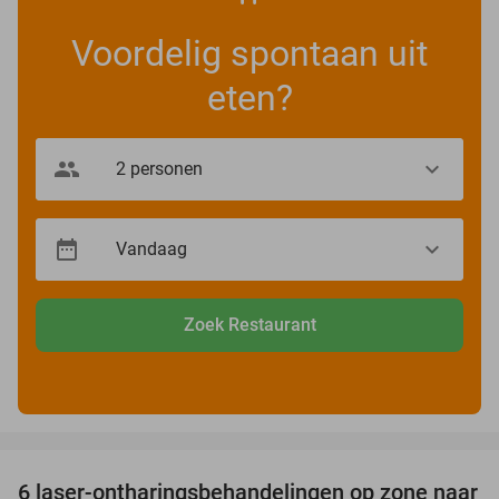
Voordelig spontaan uit
eten?
Zoek Restaurant
favorite_border
6 laser-ontharingsbehandelingen op zone naar