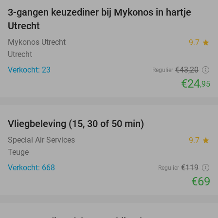
3-gangen keuzediner bij Mykonos in hartje
42%
NEW
Utrecht
TODAY
Mykonos Utrecht
9.7
star
Utrecht
Verkocht: 23
€43
,20
Regulier
€24
,95
favorite_border
Vliegbeleving (15, 30 of 50 min)
42%
Special Air Services
9.7
star
Teuge
Verkocht: 668
€119
Regulier
€69
favorite_border