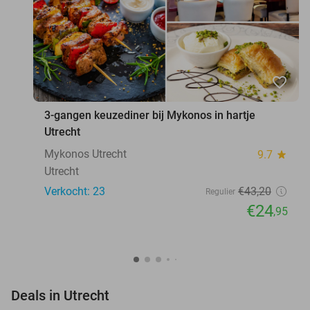
favorite_border
3-gangen keuzediner bij Mykonos in hartje
Utrecht
Mykonos Utrecht
9.7
star
Utrecht
Verkocht: 23
€43
,20
Regulier
€24
,95
favorite_border
Deals in Utrecht