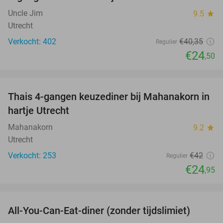
39%
Uncle Jim
9.5
star
Utrecht
Verkocht: 402
€40
,35
Regulier
€24
,50
favorite_border
Thais 4-gangen keuzediner bij Mahanakorn in
41%
hartje Utrecht
Mahanakorn
9.2
star
Utrecht
Verkocht: 253
€42
Regulier
€24
,95
favorite_border
All-You-Can-Eat-diner (zonder tijdslimiet)
37%