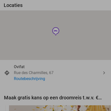
Locaties
hotel
Ovifat
Rue des Charmilles, 67
Routebeschrijving
Maak gratis kans op een droomreis t.w.v. €3.000!