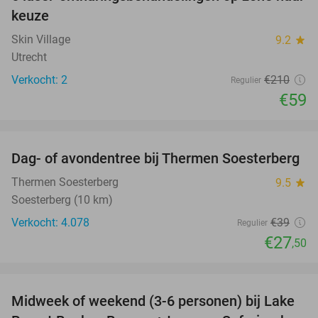
72%
keuze
Skin Village
9.2
star
Utrecht
Verkocht: 2
€210
Regulier
€59
favorite_border
Dag- of avondentree bij Thermen Soesterberg
29%
Thermen Soesterberg
9.5
star
Soesterberg (10 km)
Verkocht: 4.078
€39
Regulier
€27
,50
favorite_border
Midweek of weekend (3-6 personen) bij Lake
53%