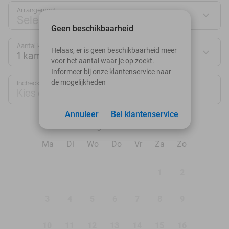
Arrangement
Selecteer jouw deal
Geen beschikbaarheid
Aantal kamers:
Helaas, er is geen beschikbaarheid meer
1 kamer
voor het aantal waar je op zoekt.
Informeer bij onze klantenservice naar
de mogelijkheden
Inchecken
Uitchecken
Kies datum
Kies datum
Annuleer
Bel klantenservice
augustus 2026
Ma
Di
Wo
Do
Vr
Za
Zo
1
2
3
4
5
6
7
8
9
10
11
12
13
14
15
16