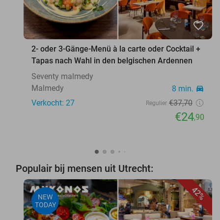
favorite_border
2- oder 3-Gänge-Menü à la carte oder Cocktail +
Tapas nach Wahl in den belgischen Ardennen
Seventy malmedy
Malmedy
8 min.
directions_car
Verkocht: 27
€37
,70
Regulier
€24
,90
Populair bij mensen uit Utrecht:
42%
NEW
TODAY