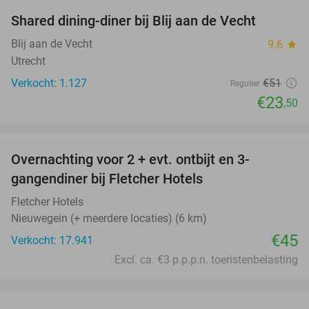
Shared dining-diner bij Blij aan de Vecht
54%
Blij aan de Vecht
9.6
star
Utrecht
Verkocht: 1.127
€51
Regulier
€23
,50
favorite_border
Overnachting voor 2 + evt. ontbijt en 3-
gangendiner bij Fletcher Hotels
Fletcher Hotels
Nieuwegein (+ meerdere locaties) (6 km)
€45
Verkocht: 17.941
Excl. ca. €3 p.p.p.n. toeristenbelasting
favorite_border