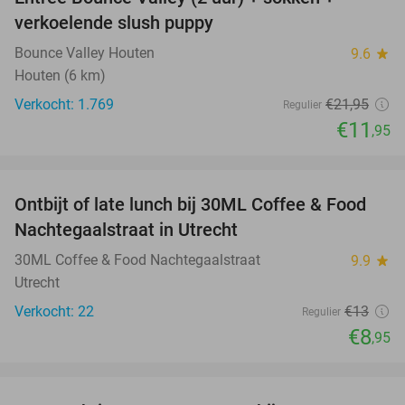
46%
verkoelende slush puppy
Bounce Valley Houten
9.6
star
Houten (6 km)
Verkocht: 1.769
€21
,95
Regulier
€11
,95
favorite_border
Ontbijt of late lunch bij 30ML Coffee & Food
31%
Nachtegaalstraat in Utrecht
30ML Coffee & Food Nachtegaalstraat
9.9
star
Utrecht
Verkocht: 22
€13
Regulier
€8
,95
favorite_border