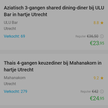
Aziatisch 3-gangen shared dining-diner bij ULU
34%
Bar in hartje Utrecht
ULU Bar
8.8
star
Utrecht
Verkocht: 69
€36
,50
Regulier
€23
,95
favorite_border
Thais 4-gangen keuzediner bij Mahanakorn in
41%
hartje Utrecht
Mahanakorn
9.2
star
Utrecht
Verkocht: 279
€42
Regulier
€24
,95
favorite_border