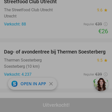
Streetfood Club Utrecht
The Streetfood Club Utrecht
9.6
star
Utrecht
Verkocht: 88
€39
Regulier
€26
favorite_border
Dag- of avondentree bij Thermen Soesterberg
29%
Thermen Soesterberg
9.5
star
Soesterberg (10 km)
Verkocht: 4.237
€39
Regulier
€27
,50
close
OPEN IN APP
favorite_border
Cursus golf (1 of 2 dagen) + GVB bij Easy Golf
60%
Uitverkocht!
Easy Golf
8.1
star