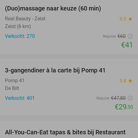
(Duo)massage naar keuze (60 min)
32%
Real Beauty - Zeist
9.9
star
Zeist (6 km)
Verkocht: 270
€60
Regulier
€41
favorite_border
3-gangendiner à la carte bij Pomp 41
38%
Pomp 41
9.8
star
De Bilt
Verkocht: 401
€47
,80
Regulier
€29
,50
favorite_border
All-You-Can-Eat tapas & bites bij Restaurant
24%