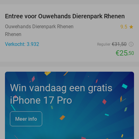
favorite_border
Entree voor Ouwehands Dierenpark Rhenen
19%
Ouwehands Dierenpark Rhenen
9.5
star
Rhenen
Verkocht: 3.932
€31
,50
Regulier
€25
,50
Win vandaag een gratis
iPhone 17 Pro
Meer info