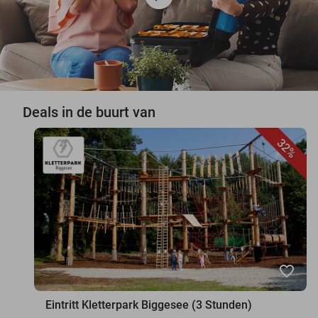
Deals in de buurt van
32%
favorite_border
Eintritt Kletterpark Biggesee (3 Stunden)