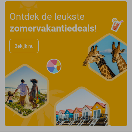
Ontdek de leukste
zomervakantiedeals
!
Bekijk nu