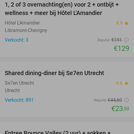
1, 2 of 3 overnachting(en) voor 2 + ontbijt +
32%
NEW
wellness + meer bij Hôtel L'Amandier
TODAY
Hôtel L'Amandier
9.9
star
Libramont-Chevigny
Verkocht: 3
€191
Regulier
€129
favorite_border
Shared dining-diner bij Se7en Utrecht
47%
Se7en Utrecht
9.6
star
Utrecht
Verkocht: 891
€44
,60
Regulier
€23
,50
favorite_border
Entree Bounce Valley (2 uur) + sokken +