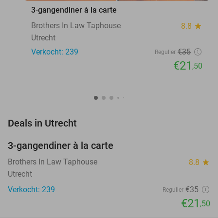
3-gangendiner à la carte
Brothers In Law Taphouse
8.8
star
Utrecht
Verkocht: 239
€35
Regulier
€21
,50
favorite_border
Deals in Utrecht
3-gangendiner à la carte
39%
Brothers In Law Taphouse
8.8
star
Utrecht
Verkocht: 239
€35
Regulier
€21
,50