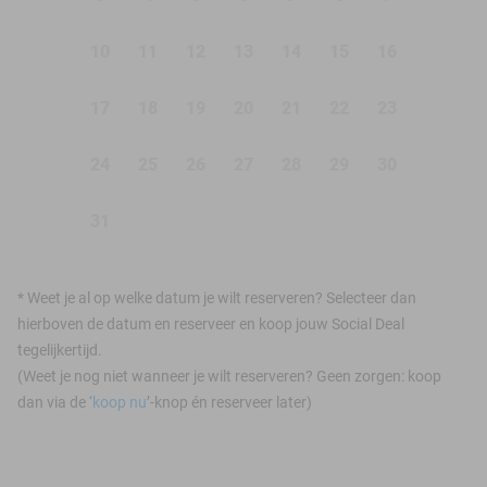
10
11
12
13
14
15
16
17
18
19
20
21
22
23
24
25
26
27
28
29
30
31
*
Weet je al op welke datum je wilt reserveren? Selecteer dan
hierboven de datum en reserveer en koop jouw Social Deal
tegelijkertijd.
(Weet je nog niet wanneer je wilt reserveren? Geen zorgen: koop
dan via de ‘
koop nu
’-knop én reserveer later)