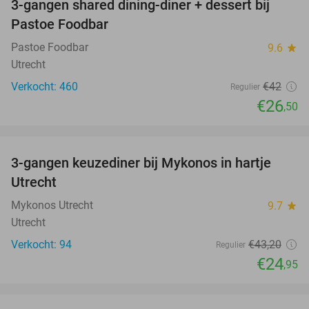
3-gangen shared dining-diner + dessert bij
37%
Pastoe Foodbar
Pastoe Foodbar
9.6
star
Utrecht
Verkocht: 460
€42
Regulier
€26
,50
favorite_border
3-gangen keuzediner bij Mykonos in hartje
42%
Utrecht
Mykonos Utrecht
9.7
star
Utrecht
Verkocht: 94
€43
,20
Regulier
€24
,95
favorite_border