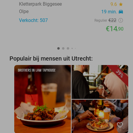
Kletterpark Biggesee
9.6
star
Olpe
19 min.
directions_car
Verkocht: 507
€22
Regulier
€14
,90
Populair bij mensen uit Utrecht:
39%
favorite_border