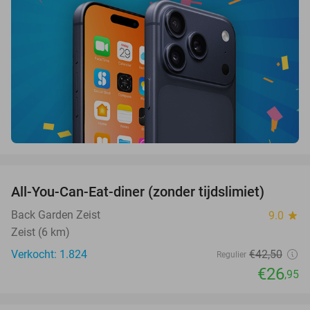
favorite_border
All-You-Can-Eat-diner (zonder tijdslimiet)
37%
Back Garden Zeist
9.0
star
Zeist (6 km)
Verkocht: 1.824
€42
,50
Regulier
€26
,95
favorite_border