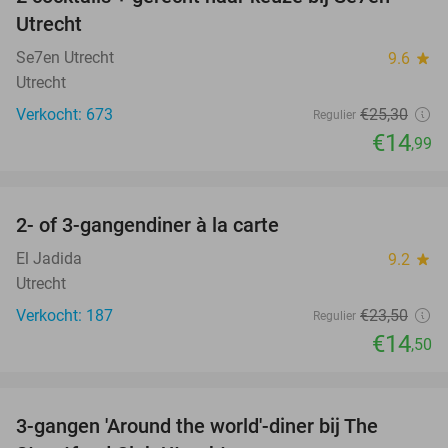
41%
Utrecht
Se7en Utrecht
9.6
star
Utrecht
Verkocht: 673
€25
,30
Regulier
€14
,99
favorite_border
2- of 3-gangendiner à la carte
38%
El Jadida
9.2
star
Utrecht
Verkocht: 187
€23
,50
Regulier
€14
,50
favorite_border
3-gangen 'Around the world'-diner bij The
33%