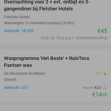
Overnachting voor 2 + evt. ontbijt en 3-
gangendiner bij Fletcher Hotels
Fletcher Hotels
Nieuwegein (+ meerdere locaties) (6 km)
€45
Verkocht: 18.335
Excl. ca. €3 p.p.p.n. toeristenbelasting
favorite_border
Wasprogramma 'Het Beste' + RainTecs
35%
Pantser-wax
De Wasstraat De Meern
9.5
star
Utrecht
Verkocht: 337
€23
Regulier
€14
,95
favorite_border