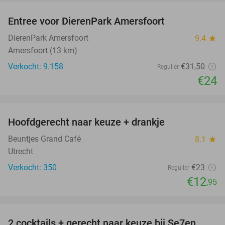
Entree voor DierenPark Amersfoort
24%
DierenPark Amersfoort
9.4
star
Amersfoort (13 km)
Verkocht: 9.158
€31
,50
Regulier
€24
favorite_border
Hoofdgerecht naar keuze + drankje
44%
Beuntjes Grand Café
8.1
star
Utrecht
Verkocht: 350
€23
Regulier
€12
,95
favorite_border
2 cocktails + gerecht naar keuze bij Se7en