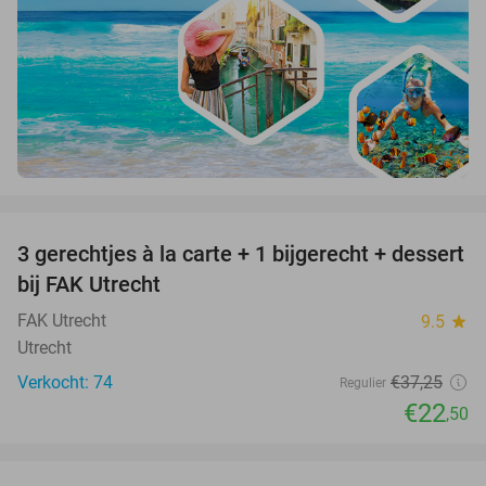
favorite_border
3 gerechtjes à la carte + 1 bijgerecht + dessert
40%
bij FAK Utrecht
FAK Utrecht
9.5
star
Utrecht
Verkocht: 74
€37
,25
Regulier
€22
,50
favorite_border