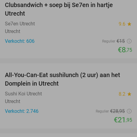
Clubsandwich + soep bij Se7en in hartje
42%
Utrecht
Se7en Utrecht
9.6
star
Utrecht
Verkocht: 606
€15
Regulier
€8
,75
favorite_border
All-You-Can-Eat sushilunch (2 uur) aan het
24%
Domplein in Utrecht
Sushi Koi Utrecht
8.2
star
Utrecht
Verkocht: 2.746
€28
,95
Regulier
€21
,95