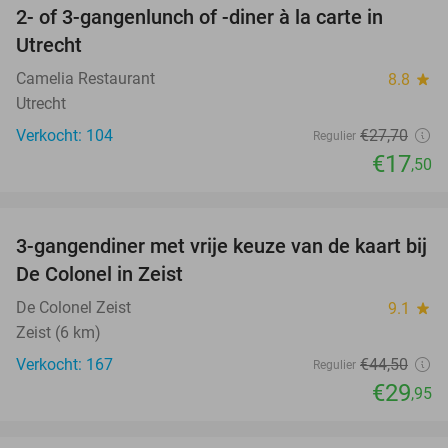
2- of 3-gangenlunch of -diner à la carte in
37%
Utrecht
Camelia Restaurant
8.8
star
Utrecht
Verkocht: 104
€27
,70
Regulier
€17
,50
favorite_border
3-gangendiner met vrije keuze van de kaart bij
33%
De Colonel in Zeist
De Colonel Zeist
9.1
star
Zeist (6 km)
Verkocht: 167
€44
,50
Regulier
€29
,95
favorite_border