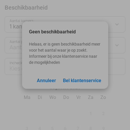
Beschikbaarheid
Aantal kamers:
1 kamer
Geen beschikbaarheid
Aantal personen:
Helaas, er is geen beschikbaarheid meer
Aantal personen
voor het aantal waar je op zoekt.
Informeer bij onze klantenservice naar
de mogelijkheden
Inchecken
Uitchecken
Kies datum
Kies datum
Annuleer
Bel klantenservice
augustus 2026
Ma
Di
Wo
Do
Vr
Za
Zo
1
2
3
4
5
6
7
8
9