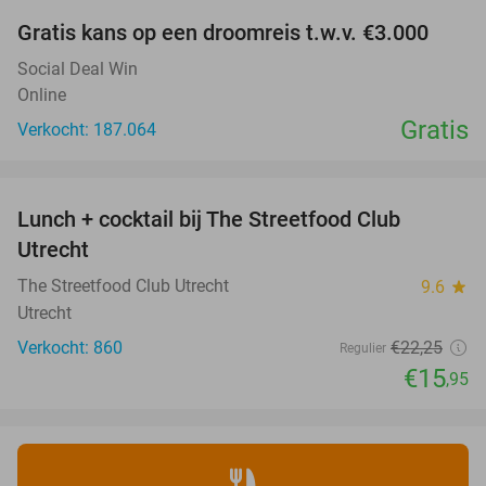
Gratis kans op een droomreis t.w.v. €3.000
Social Deal Win
Online
Gratis
Verkocht: 187.064
favorite_border
Lunch + cocktail bij The Streetfood Club
28%
Utrecht
The Streetfood Club Utrecht
9.6
star
Utrecht
Verkocht: 860
€22
,25
Regulier
€15
,95