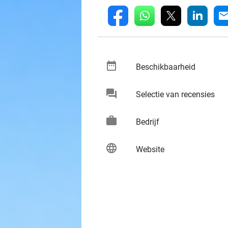
whatsapp
linkedin
fb
mai
date_range
keybo
Beschikbaarheid
chat
keybo
Selectie van recensies
work
keybo
Bedrijf
language
keybo
Website