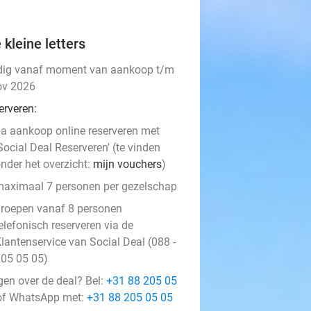
 kleine letters
dig vanaf moment van aankoop t/m
ov 2026
erveren:
a aankoop online reserveren met
Social Deal Reserveren' (te vinden
nder het overzicht:
mijn vouchers
)
aximaal 7 personen per gezelschap
roepen vanaf 8 personen
elefonisch reserveren via de
lantenservice van Social Deal (088 -
05 05 05)
gen over de deal? Bel:
+31 88 205 05
f WhatsApp met:
+31 88 205 05 05