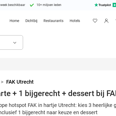
 week beschikbaar
10+ miljoen leden
Home
Dichtbij
Restaurants
Hotels
keyboard_arrow_down
>
FAK Utrecht
arte + 1 bijgerecht + dessert bij F
ppe hotspot FAK in hartje Utrecht: kies 3 heerlijke
 inclusief 1 bijgerecht naar keuze en dessert