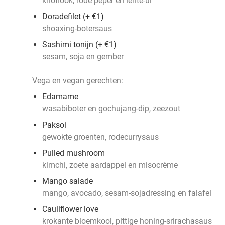
knoflook, rode peper en lente-ui
Doradefilet (+ €1)
shoaxing-botersaus
Sashimi tonijn (+ €1)
sesam, soja en gember
Vega en vegan gerechten:
Edamame
wasabiboter en gochujang-dip, zeezout
Paksoi
gewokte groenten, rodecurrysaus
Pulled mushroom
kimchi, zoete aardappel en misocrème
Mango salade
mango, avocado, sesam-sojadressing en falafel
Cauliflower love
krokante bloemkool, pittige honing-srirachasaus