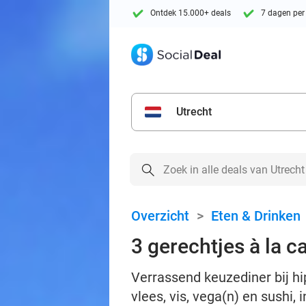
Ontdek 15.000+ deals
7 dagen per
Utrecht
Overzicht
>
Eten & Drinken
3 gerechtjes à la c
Verrassend keuzediner bij hi
vlees, vis, vega(n) en sushi,