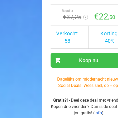
Regulier
€22
€37
,25
,50
Verkocht:
Korting
58
40%
shopping_cart
Koop nu
navi
Dagelijks om middernacht nieuw
Social Deals. Wees snel, op = op
Gratis?!
- Deel deze deal met vrien
Kopen drie vrienden? Dan is de deal
jou gratis! (
info
)