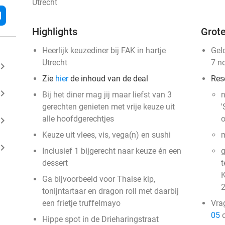
Utrecht
l
Highlights
Grote
Heerlijk keuzediner bij FAK in hartje
Gel
Utrecht
7 n
ard_arrow_right
Zie
hier
de inhoud van de deal
Res
ard_arrow_right
Bij het diner mag jij maar liefst van 3
n
gerechten genieten met vrije keuze uit
'
alle hoofdgerechtjes
o
ard_arrow_right
Keuze uit vlees, vis, vega(n) en sushi
m
ard_arrow_right
Inclusief 1 bijgerecht naar keuze én een
g
dessert
t
K
Ga bijvoorbeeld voor Thaise kip,
2
tonijntartaar en dragon roll met daarbij
een frietje truffelmayo
Vra
05
o
Hippe spot in de Drieharingstraat