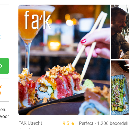
:
gate_next
e
!
den.
 voor
FAK Utrecht
9.5
star
Perfect • 1.206 beoordel