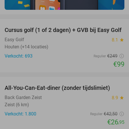
favorite_border
Cursus golf (1 of 2 dagen) + GVB bij Easy Golf
60%
Easy Golf
8.1
star
Houten (+14 locaties)
Verkocht: 693
€249
Regulier
€99
favorite_border
All-You-Can-Eat-diner (zonder tijdslimiet)
37%
Back Garden Zeist
8.9
star
Zeist (6 km)
Verkocht: 1.800
€42
,50
Regulier
€26
,95