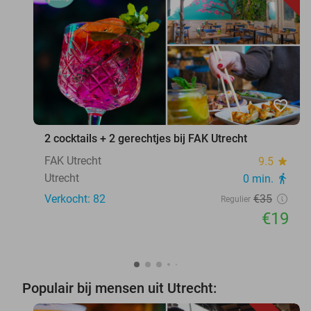
favorite_border
2 cocktails + 2 gerechtjes bij FAK Utrecht
FAK Utrecht
9.5
star
Utrecht
0 min.
directions_walk
Verkocht: 82
€35
Regulier
€19
Populair bij mensen uit Utrecht: