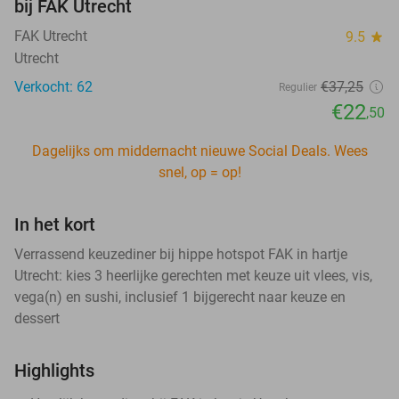
bij FAK Utrecht
FAK Utrecht
9.5
star
Utrecht
Verkocht: 62
€37
,25
Regulier
€22
,50
Dagelijks om middernacht nieuwe Social Deals. Wees
snel, op = op!
In het kort
Verrassend keuzediner bij hippe hotspot FAK in hartje
Utrecht: kies 3 heerlijke gerechten met keuze uit vlees, vis,
vega(n) en sushi, inclusief 1 bijgerecht naar keuze en
dessert
Highlights