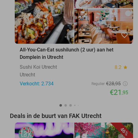
favorite_border
All-You-Can-Eat sushilunch (2 uur) aan het
Domplein in Utrecht
Sushi Koi Utrecht
8.2
star
Utrecht
Verkocht: 2.734
€28
,95
Regulier
€21
,95
Deals in de buurt van FAK Utrecht
46%