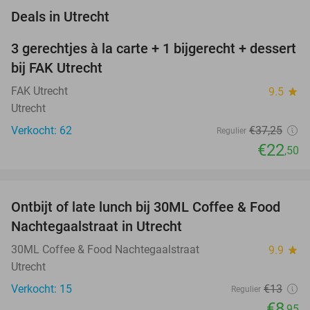
favorite_border
Deals in Utrecht
3 gerechtjes à la carte + 1 bijgerecht + dessert
40%
bij FAK Utrecht
FAK Utrecht
9.5
star
Utrecht
Verkocht: 62
€37
,25
Regulier
€22
,50
favorite_border
Ontbijt of late lunch bij 30ML Coffee & Food
31%
NEW
Nachtegaalstraat in Utrecht
TODAY
30ML Coffee & Food Nachtegaalstraat
9.9
star
Utrecht
Verkocht: 15
€13
Regulier
€8
,95