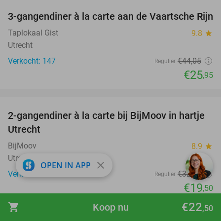
3-gangendiner à la carte aan de Vaartsche Rijn
41%
Taplokaal Gist
9.8
star
Utrecht
Verkocht: 147
€44
,05
Regulier
€25
,95
favorite_border
2-gangendiner à la carte bij BijMoov in hartje
40%
Utrecht
BijMoov
8.9
star
Utrecht
close
OPEN IN APP
Verkocht: 99
€32
,40
Regulier
€19
,50
favorite_border
€22
shopping_cart
Koop nu
,50