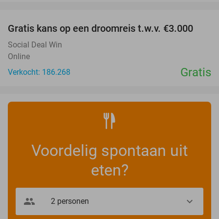
favorite_border
Gratis kans op een droomreis t.w.v. €3.000
Social Deal Win
Online
Gratis
Verkocht: 186.268
Voordelig spontaan uit
eten?