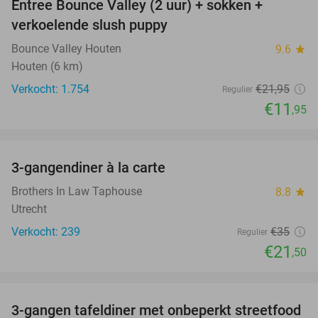
Entree Bounce Valley (2 uur) + sokken +
46%
verkoelende slush puppy
Bounce Valley Houten
9.6
star
Houten (6 km)
Verkocht: 1.754
€21
,95
Regulier
€11
,95
favorite_border
3-gangendiner à la carte
39%
Brothers In Law Taphouse
8.8
star
Utrecht
Verkocht: 239
€35
Regulier
€21
,50
favorite_border
3-gangen tafeldiner met onbeperkt streetfood
51%