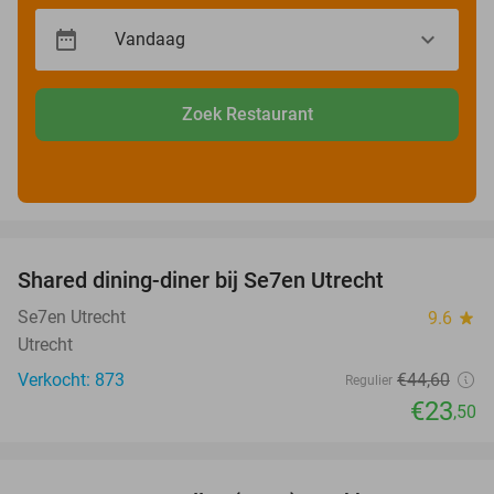
Zoek Restaurant
favorite_border
Shared dining-diner bij Se7en Utrecht
47%
Se7en Utrecht
9.6
star
Utrecht
Verkocht: 873
€44
,60
Regulier
€23
,50
favorite_border