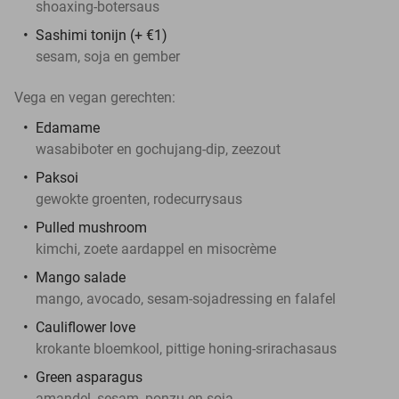
shoaxing-botersaus
Sashimi tonijn (+ €1)
sesam, soja en gember
Vega en vegan gerechten:
Edamame
wasabiboter en gochujang-dip, zeezout
Paksoi
gewokte groenten, rodecurrysaus
Pulled mushroom
kimchi, zoete aardappel en misocrème
Mango salade
mango, avocado, sesam-sojadressing en falafel
Cauliflower love
krokante bloemkool, pittige honing-srirachasaus
Green asparagus
amandel, sesam, ponzu en soja