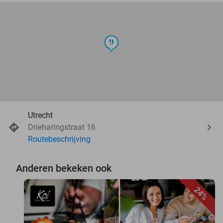
food
Utrecht
Drieharingstraat 16
Routebeschrijving
Anderen bekeken ook
24%