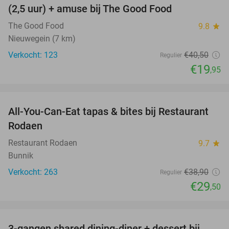
(2,5 uur) + amuse bij The Good Food
The Good Food
9.8
star
Nieuwegein (7 km)
Verkocht: 123
€40
,50
Regulier
€19
,95
favorite_border
All-You-Can-Eat tapas & bites bij Restaurant
24%
Rodaen
Restaurant Rodaen
9.7
star
Bunnik
Verkocht: 263
€38
,90
Regulier
€29
,50
favorite_border
3-gangen shared dining-diner + dessert bij