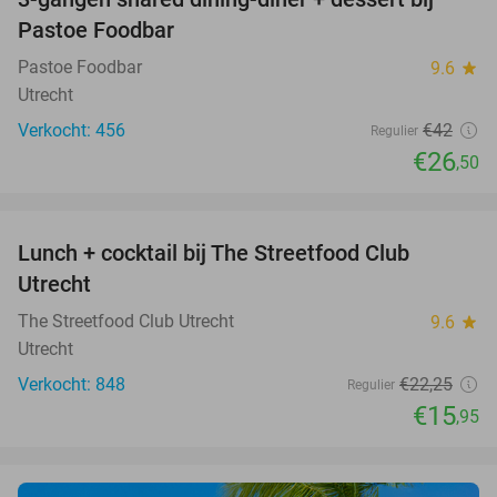
37%
Pastoe Foodbar
Pastoe Foodbar
9.6
star
Utrecht
Verkocht: 456
€42
Regulier
€26
,50
favorite_border
Lunch + cocktail bij The Streetfood Club
28%
Utrecht
The Streetfood Club Utrecht
9.6
star
Utrecht
Verkocht: 848
€22
,25
Regulier
€15
,95