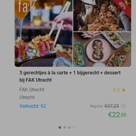
40%
favorite_border
3 gerechtjes à la carte + 1 bijgerecht + dessert
bij FAK Utrecht
FAK Utrecht
9.5
star
Utrecht
Verkocht: 62
€37
,25
Regulier
€22
,50