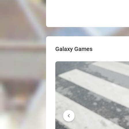
Galaxy Games
chevron_left