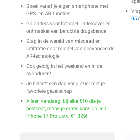
spe
Speel vanaf je eigen smartphone met
Vra
GPS- en AR-functies
05
o
Ga anders voor het spel Undercover en
ontmasker een beruchte drugsbende
Stap in de wereld van misdaad en
infiltratie door middel van geavanceerde
AR-technologie
Ook geldig in het weekend en in de
avonduren!
Je beleeft een dag vol plezier met je
favoriete gezelschap
Alleen vandaag: bij elke €10 die je
besteedt, maak je gratis kans op een
iPhone 17 Pro t.w.v. €1.329!