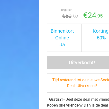
Regulier
€24
€50
,95
Binnenkort
Korting
Online
50%
Ja
Uitverkocht!
Tijd resterend tot de nieuwe Soci
Deal:
Uitverkocht!
Gratis?!
- Deel deze deal met vrien
Kopen drie vrienden? Dan is de deal