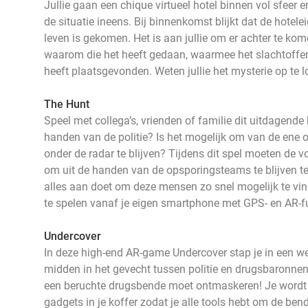
Jullie gaan een chique virtueel hotel binnen vol sfeer 
de situatie ineens. Bij binnenkomst blijkt dat de hotel
leven is gekomen. Het is aan jullie om er achter te ko
waarom die het heeft gedaan, waarmee het slachtoffe
heeft plaatsgevonden. Weten jullie het mysterie op te 
The Hunt
Speel met collega’s, vrienden of familie dit uitdagende k
handen van de politie? Is het mogelijk om van de ene 
onder de radar te blijven? Tijdens dit spel moeten de vo
om uit de handen van de opsporingsteams te blijven ter
alles aan doet om deze mensen zo snel mogelijk te vin
te spelen vanaf je eigen smartphone met GPS- en AR-f
Undercover
In deze high-end AR-game Undercover stap je in een wer
midden in het gevecht tussen politie en drugsbaronnen
een beruchte drugsbende moet ontmaskeren! Je wordt
gadgets in je koffer zodat je alle tools hebt om de bende