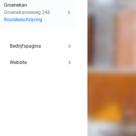
Groenekan
Groenekanseweg 246
Routebeschrijving
keyboard_arrow_right
Bedrijfspagina
keyboard_arrow_right
Website