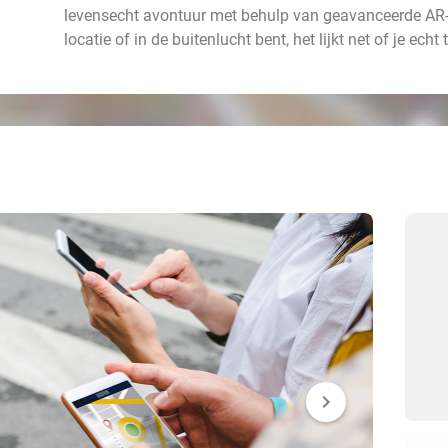
levensecht avontuur met behulp van geavanceerde AR-t
locatie of in de buitenlucht bent, het lijkt net of je ech
chevron_right