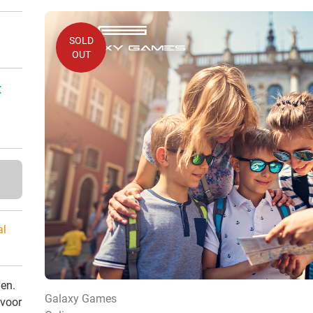
SOLD
OUT
:
al
den.
Galaxy Games
 voor