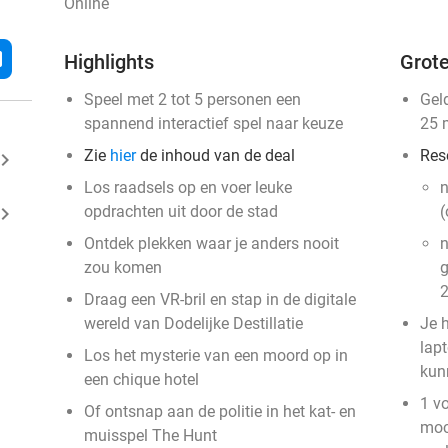
Online
l
Highlights
Grote
Speel met 2 tot 5 personen een
Gel
spannend interactief spel naar keuze
25 
Zie
hier
de inhoud van de deal
Res
ard_arrow_right
Los raadsels op en voer leuke
n
ard_arrow_right
opdrachten uit door de stad
(
Ontdek plekken waar je anders nooit
n
zou komen
g
2
Draag een VR-bril en stap in de digitale
wereld van Dodelijke Destillatie
Je 
lapt
Los het mysterie van een moord op in
kun
een chique hotel
1 vo
Of ontsnap aan de politie in het kat- en
moc
muisspel The Hunt