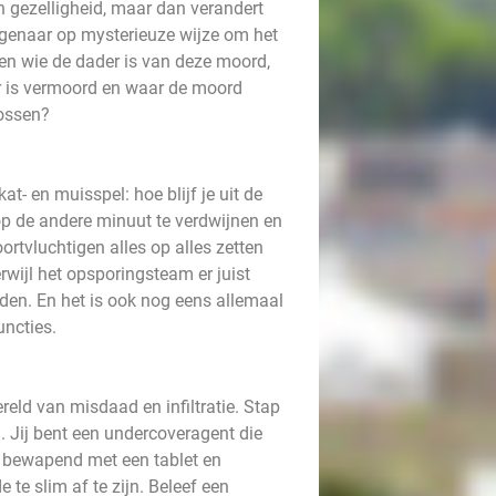
en gezelligheid, maar dan verandert
eigenaar op mysterieuze wijze om het
men wie de dader is van deze moord,
r is vermoord en waar de moord
lossen?
at- en muisspel: hoe blijf je uit de
op de andere minuut te verdwijnen en
ortvluchtigen alles op alles zetten
wijl het opsporingsteam er juist
den. En het is ook nog eens allemaal
uncties.
eld van misdaad en infiltratie. Stap
. Jij bent een undercoveragent die
 bewapend met een tablet en
 te slim af te zijn. Beleef een