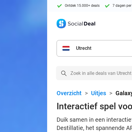
Ontdek 15.000+ deals
7 dagen per
Utrecht
Overzicht
>
Uitjes
>
Galax
Interactief spel vo
Duik samen in een interactie
Destillatie, het spannende A