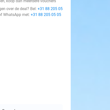
len, koop dan meerdere vouchers
gen over de deal? Bel:
+31 88 205 05
f WhatsApp met:
+31 88 205 05 05