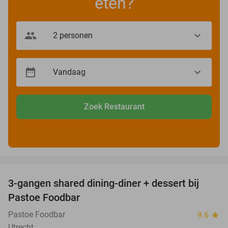
eten?
Zoek Restaurant
favorite_border
3-gangen shared dining-diner + dessert bij
37%
Pastoe Foodbar
Pastoe Foodbar
9.6
star
Utrecht