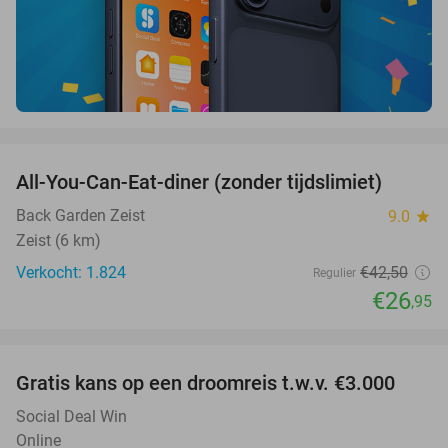
favorite_border
All-You-Can-Eat-diner (zonder tijdslimiet)
37%
Back Garden Zeist
9.0
star
Zeist (6 km)
Verkocht: 1.824
€42
,50
Regulier
€26
,95
favorite_border
Gratis kans op een droomreis t.w.v. €3.000
Social Deal Win
Online