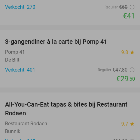
Verkocht: 270
€60
Regulier
€41
favorite_border
3-gangendiner à la carte bij Pomp 41
38%
Pomp 41
9.8
star
De Bilt
Verkocht: 401
€47
,80
Regulier
€29
,50
favorite_border
All-You-Can-Eat tapas & bites bij Restaurant
24%
Rodaen
Restaurant Rodaen
9.7
star
Bunnik