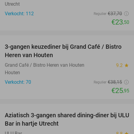
Utrecht
Verkocht: 112
€37
,70
Regulier
€23
,50
favorite_border
3-gangen keuzediner bij Grand Café / Bistro
32%
Heren van Houten
Grand Café / Bistro Heren van Houten
9.2
star
Houten
Verkocht: 70
€38
,15
Regulier
€25
,95
favorite_border
Aziatisch 3-gangen shared dining-diner bij ULU
34%
Bar in hartje Utrecht
ULU Bar
8.8
star