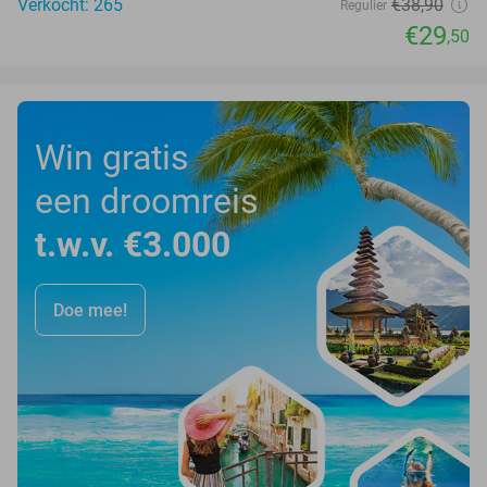
Verkocht: 265
€38
,90
Regulier
€29
,50
Win gratis
een droomreis
t.w.v. €3.000
Doe mee!