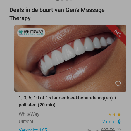
Deals in de buurt van Gen's Massage
Therapy
64%
favorite_border
1, 3, 5, 10 of 15 tandenbleekbehandeling(en) +
polijsten (20 min)
WhiteWay
9.9
star
Utrecht
2 min.
directions_walk
Verkocht: 165
€27
,50
Regulier