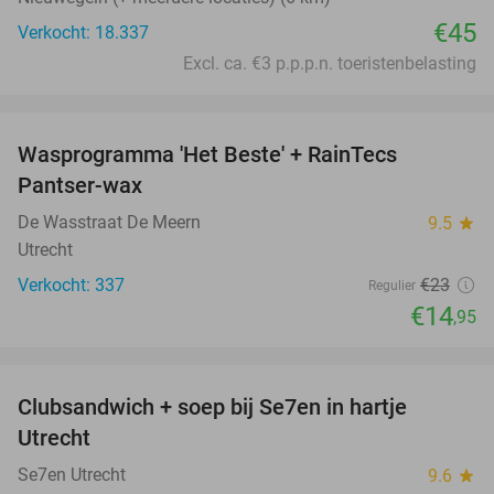
€45
Verkocht: 18.337
Excl. ca. €3 p.p.p.n. toeristenbelasting
favorite_border
Wasprogramma 'Het Beste' + RainTecs
35%
Pantser-wax
De Wasstraat De Meern
9.5
star
Utrecht
Verkocht: 337
€23
Regulier
€14
,95
favorite_border
Clubsandwich + soep bij Se7en in hartje
42%
Utrecht
Se7en Utrecht
9.6
star