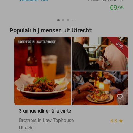
€9
,95
Populair bij mensen uit Utrecht:
39%
favorite_border
3-gangendiner à la carte
Brothers In Law Taphouse
8.8
star
Utrecht