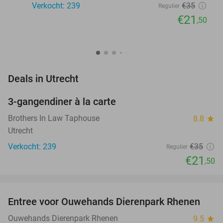
Verkocht: 239
€35
Regulier
€21
,50
favorite_border
Deals in Utrecht
3-gangendiner à la carte
39%
Brothers In Law Taphouse
8.8
star
Utrecht
Verkocht: 239
€35
Regulier
€21
,50
favorite_border
Entree voor Ouwehands Dierenpark Rhenen
19%
Ouwehands Dierenpark Rhenen
9.5
star