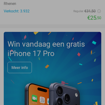
Rhenen
Verkocht: 3.932
€31
,50
Regulier
€25
,50
Win vandaag een gratis
iPhone 17 Pro
Meer info