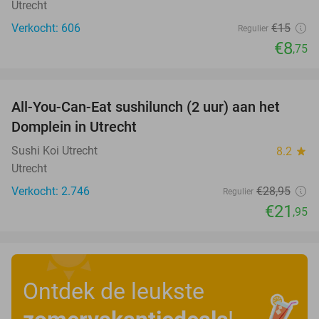
Utrecht
Verkocht: 606
€15
Regulier
€8
,75
favorite_border
All-You-Can-Eat sushilunch (2 uur) aan het
24%
Domplein in Utrecht
Sushi Koi Utrecht
8.2
star
Utrecht
Verkocht: 2.746
€28
,95
Regulier
€21
,95
Ontdek de leukste