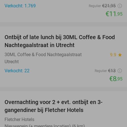
Verkocht: 1.769
€21
,95
Regulier
€11
,95
favorite_border
Ontbijt of late lunch bij 30ML Coffee & Food
31%
Nachtegaalstraat in Utrecht
30ML Coffee & Food Nachtegaalstraat
9.9
star
Utrecht
Verkocht: 22
€13
Regulier
€8
,95
favorite_border
Overnachting voor 2 + evt. ontbijt en 3-
gangendiner bij Fletcher Hotels
Fletcher Hotels
Nieuwegein (+ meerdere locaties) (6 km)