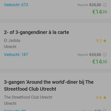
Verkocht: 673
€25
,30
Regulier
€14
,99
favorite_border
2- of 3-gangendiner à la carte
38%
El Jadida
9.2
star
Utrecht
Verkocht: 187
€23
,50
Regulier
€14
,50
favorite_border
3-gangen 'Around the world'-diner bij The
33%
Streetfood Club Utrecht
The Streetfood Club Utrecht
9.6
star
Utrecht