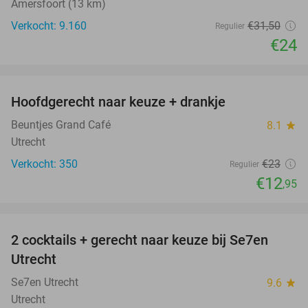
Amersfoort (13 km)
Verkocht: 9.160
€31
,50
Regulier
€24
favorite_border
Hoofdgerecht naar keuze + drankje
44%
Beuntjes Grand Café
8.1
star
Utrecht
Verkocht: 350
€23
Regulier
€12
,95
favorite_border
2 cocktails + gerecht naar keuze bij Se7en
41%
Utrecht
Se7en Utrecht
9.6
star
Utrecht