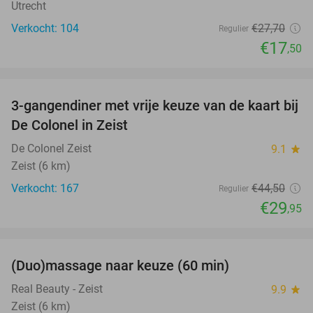
Utrecht
Verkocht: 104
€27
,70
Regulier
€17
,50
favorite_border
3-gangendiner met vrije keuze van de kaart bij
33%
De Colonel in Zeist
De Colonel Zeist
9.1
star
Zeist (6 km)
Verkocht: 167
€44
,50
Regulier
€29
,95
favorite_border
(Duo)massage naar keuze (60 min)
32%
Real Beauty - Zeist
9.9
star
Zeist (6 km)