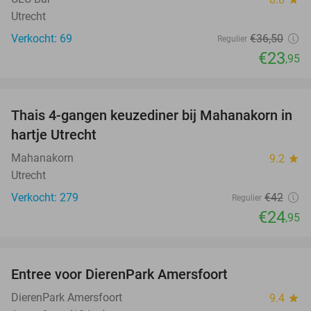
Utrecht
Verkocht: 69
€36
,50
Regulier
€23
,95
favorite_border
Thais 4-gangen keuzediner bij Mahanakorn in
41%
hartje Utrecht
Mahanakorn
9.2
star
Utrecht
Verkocht: 279
€42
Regulier
€24
,95
favorite_border
Entree voor DierenPark Amersfoort
24%
DierenPark Amersfoort
9.4
star