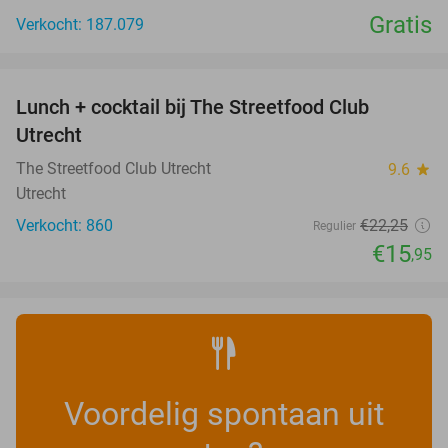
Gratis
Verkocht: 187.079
favorite_border
Lunch + cocktail bij The Streetfood Club
28%
Utrecht
The Streetfood Club Utrecht
9.6
star
Utrecht
Verkocht: 860
€22
,25
Regulier
€15
,95
Voordelig spontaan uit