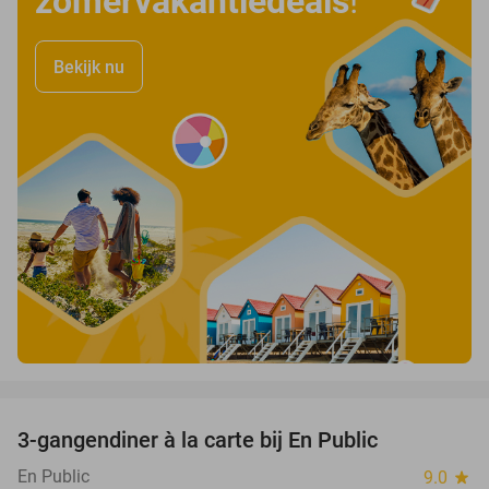
zomervakantiedeals
!
Bekijk nu
favorite_border
3-gangendiner à la carte bij En Public
38%
En Public
9.0
star