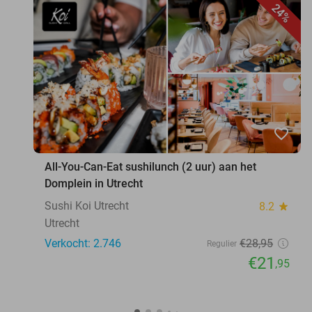
24%
favorite_border
All-You-Can-Eat sushilunch (2 uur) aan het
Domplein in Utrecht
Sushi Koi Utrecht
8.2
star
Utrecht
Verkocht: 2.746
€28
,95
Regulier
€21
,95