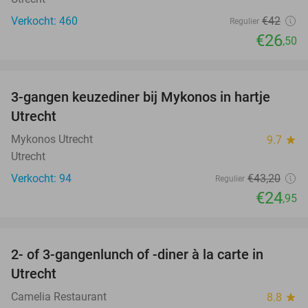
Verkocht: 460
€42
Regulier
€26
,50
favorite_border
3-gangen keuzediner bij Mykonos in hartje
42%
Utrecht
Mykonos Utrecht
9.7
star
Utrecht
Verkocht: 94
€43
,20
Regulier
€24
,95
favorite_border
2- of 3-gangenlunch of -diner à la carte in
37%
Utrecht
Camelia Restaurant
8.8
star