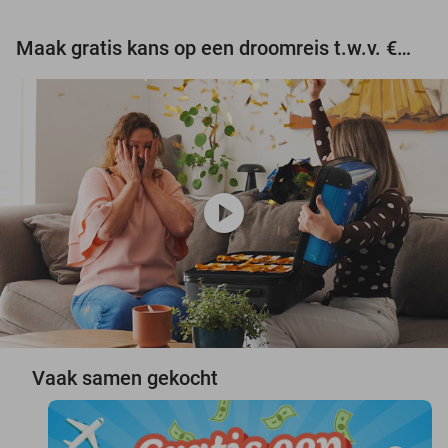
Maak gratis kans op een droomreis t.w.v. €3.000!
play_circle
Vaak samen gekocht