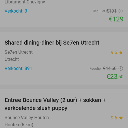
Libramont-Chevigny
Verkocht: 3
€191
Regulier
€129
favorite_border
Shared dining-diner bij Se7en Utrecht
47%
Se7en Utrecht
9.6
star
Utrecht
Verkocht: 891
€44
,60
Regulier
€23
,50
favorite_border
Entree Bounce Valley (2 uur) + sokken +
46%
verkoelende slush puppy
Bounce Valley Houten
9.6
star
Houten (6 km)