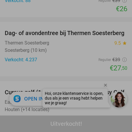
Verkocht: 88
€39
Regulier
€26
favorite_border
Dag- of avondentree bij Thermen Soesterberg
29%
Thermen Soesterberg
9.5
star
Soesterberg (10 km)
Verkocht: 4.237
€39
Regulier
€27
,50
favorite_border
Cursus golf (1 of 2 dagen) + GVB bij Easy Golf
60%
close
OPEN IN APP
Easy Golf
8.1
star
Houten (+14 locaties)
Verkocht: 695
€249
Regulier
Uitverkocht!
€99