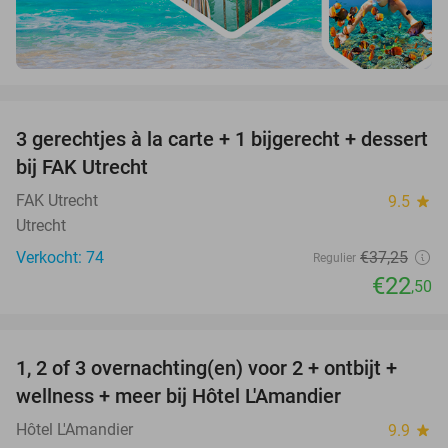
favorite_border
3 gerechtjes à la carte + 1 bijgerecht + dessert
40%
bij FAK Utrecht
FAK Utrecht
9.5
star
Utrecht
Verkocht: 74
€37
,25
Regulier
€22
,50
favorite_border
1, 2 of 3 overnachting(en) voor 2 + ontbijt +
32%
NEW
wellness + meer bij Hôtel L'Amandier
TODAY
Hôtel L'Amandier
9.9
star