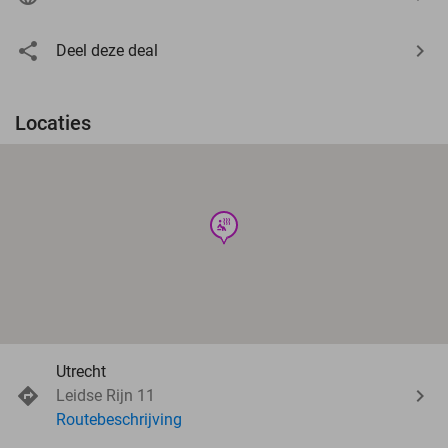
Deel deze deal
Locaties
wellness
Utrecht
Leidse Rijn 11
Routebeschrijving