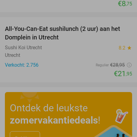
€8
,75
favorite_border
All-You-Can-Eat sushilunch (2 uur) aan het
24%
Domplein in Utrecht
Sushi Koi Utrecht
8.2
star
Utrecht
Verkocht: 2.756
€28
,95
Regulier
€21
,95
Ontdek de leukste
zomervakantiedeals
!