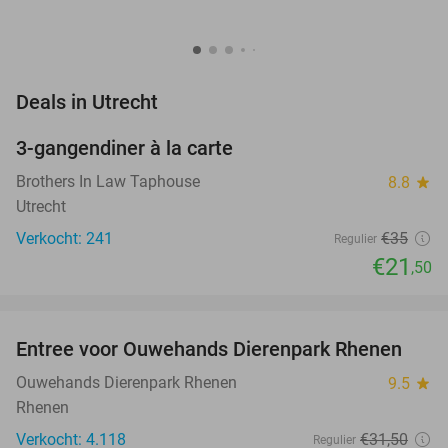
favorite_border
Deals in Utrecht
3-gangendiner à la carte
39%
Brothers In Law Taphouse
8.8
star
Utrecht
Verkocht: 241
€35
Regulier
€21
,50
favorite_border
Entree voor Ouwehands Dierenpark Rhenen
19%
Ouwehands Dierenpark Rhenen
9.5
star
Rhenen
Verkocht: 4.118
€31
,50
Regulier