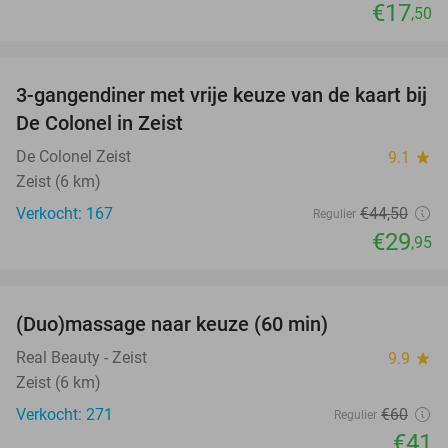
€17
,50
favorite_border
3-gangendiner met vrije keuze van de kaart bij
33%
De Colonel in Zeist
De Colonel Zeist
9.1
star
Zeist (6 km)
Verkocht: 167
€44
,50
Regulier
€29
,95
favorite_border
(Duo)massage naar keuze (60 min)
32%
Real Beauty - Zeist
9.9
star
Zeist (6 km)
Verkocht: 271
€60
Regulier
€41