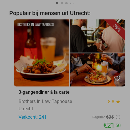
Populair bij mensen uit Utrecht:
39%
favorite_border
3-gangendiner à la carte
Brothers In Law Taphouse
8.8
star
Utrecht
Verkocht: 241
€35
Regulier
€21
,50