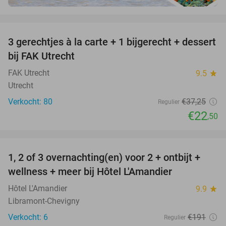
favorite_border
3 gerechtjes à la carte + 1 bijgerecht + dessert
40%
bij FAK Utrecht
FAK Utrecht
9.5
star
Utrecht
Verkocht: 80
€37
,25
Regulier
€22
,50
favorite_border
1, 2 of 3 overnachting(en) voor 2 + ontbijt +
32%
NEW
wellness + meer bij Hôtel L'Amandier
TODAY
Hôtel L'Amandier
9.9
star
Libramont-Chevigny
Verkocht: 6
€191
Regulier