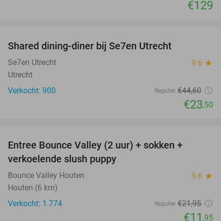
€129
favorite_border
Shared dining-diner bij Se7en Utrecht
47%
Se7en Utrecht
9.6
star
Utrecht
Verkocht: 900
€44
,60
Regulier
€23
,50
favorite_border
Entree Bounce Valley (2 uur) + sokken +
46%
verkoelende slush puppy
Bounce Valley Houten
9.6
star
Houten (6 km)
Verkocht: 1.774
€21
,95
Regulier
€11
,95