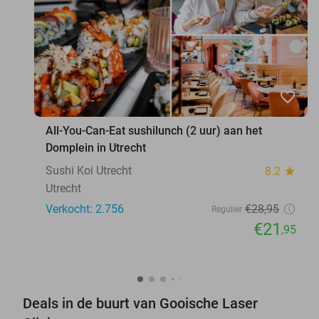
favorite_border
All-You-Can-Eat sushilunch (2 uur) aan het
Domplein in Utrecht
Sushi Koi Utrecht
8.2
star
Utrecht
Verkocht: 2.756
€28
,95
Regulier
€21
,95
Deals in de buurt van Gooische Laser