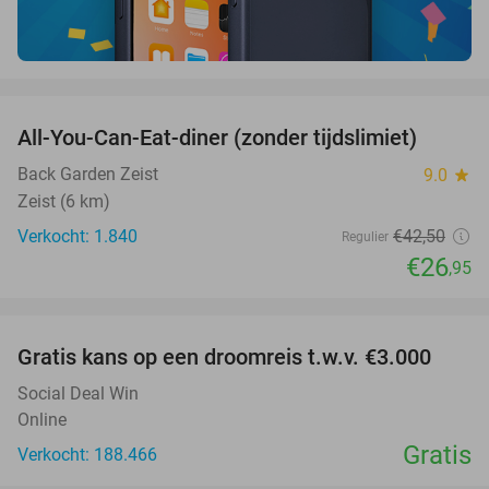
favorite_border
All-You-Can-Eat-diner (zonder tijdslimiet)
37%
Back Garden Zeist
9.0
star
Zeist (6 km)
Verkocht: 1.840
€42
,50
Regulier
€26
,95
favorite_border
Gratis kans op een droomreis t.w.v. €3.000
Social Deal Win
Online
Gratis
Verkocht: 188.466