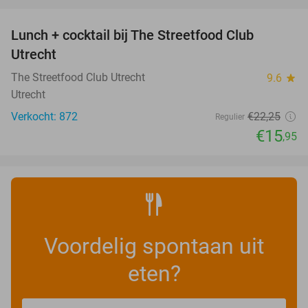
favorite_border
Lunch + cocktail bij The Streetfood Club
28%
Utrecht
The Streetfood Club Utrecht
9.6
star
Utrecht
Verkocht: 872
€22
,25
Regulier
€15
,95
Voordelig spontaan uit
eten?