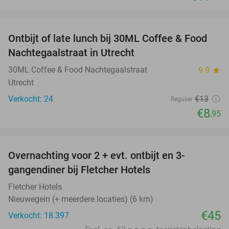
favorite_border
Ontbijt of late lunch bij 30ML Coffee & Food
31%
Nachtegaalstraat in Utrecht
30ML Coffee & Food Nachtegaalstraat
9.9
star
Utrecht
Verkocht: 24
€13
Regulier
€8
,95
favorite_border
Overnachting voor 2 + evt. ontbijt en 3-
gangendiner bij Fletcher Hotels
Fletcher Hotels
Nieuwegein (+ meerdere locaties) (6 km)
€45
Verkocht: 18.397