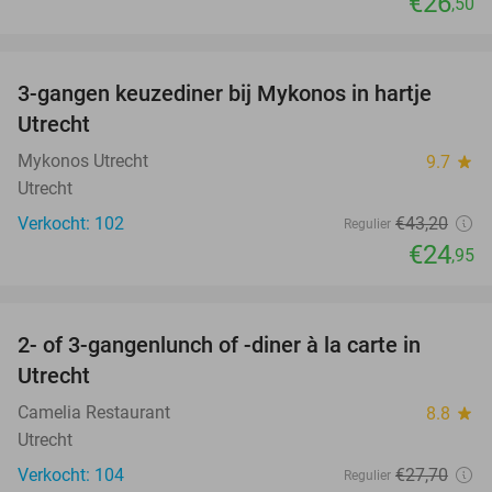
€26
,50
favorite_border
3-gangen keuzediner bij Mykonos in hartje
42%
Utrecht
Mykonos Utrecht
9.7
star
Utrecht
Verkocht: 102
€43
,20
Regulier
€24
,95
favorite_border
2- of 3-gangenlunch of -diner à la carte in
37%
Utrecht
Camelia Restaurant
8.8
star
Utrecht
Verkocht: 104
€27
,70
Regulier