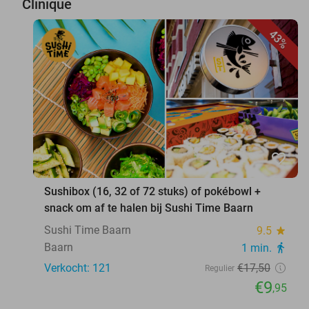
Clinique
43%
favorite_border
Sushibox (16, 32 of 72 stuks) of pokébowl +
snack om af te halen bij Sushi Time Baarn
Sushi Time Baarn
9.5
star
Baarn
1 min.
directions_walk
Verkocht: 121
€17
,50
Regulier
€9
,95