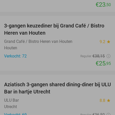
€23
,50
favorite_border
3-gangen keuzediner bij Grand Café / Bistro
32%
Heren van Houten
Grand Café / Bistro Heren van Houten
9.2
star
Houten
Verkocht: 72
€38
,15
Regulier
€25
,95
favorite_border
Aziatisch 3-gangen shared dining-diner bij ULU
34%
Bar in hartje Utrecht
ULU Bar
8.8
star
Utrecht
Verkocht: 69
€36
,50
Regulier