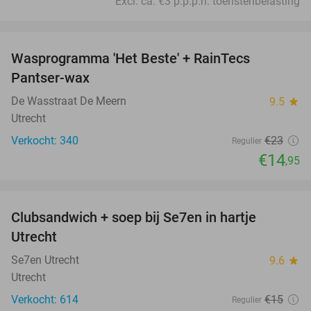
Excl. ca. €3 p.p.p.n. toeristenbelasting
favorite_border
Wasprogramma 'Het Beste' + RainTecs
35%
Pantser-wax
De Wasstraat De Meern
9.5
star
Utrecht
Verkocht: 340
€23
Regulier
€14
,95
favorite_border
Clubsandwich + soep bij Se7en in hartje
42%
Utrecht
Se7en Utrecht
9.6
star
Utrecht
Verkocht: 614
€15
Regulier