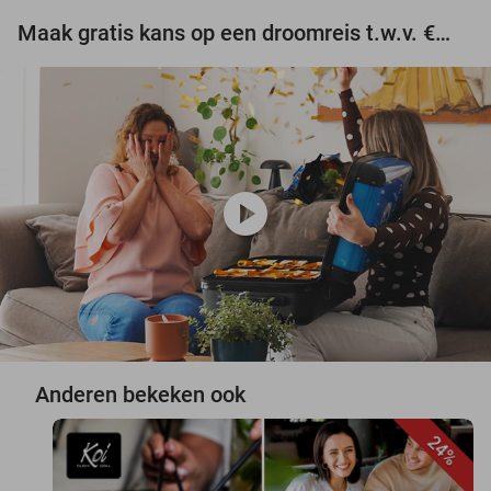
Maak gratis kans op een droomreis t.w.v. €3.000!
play_circle
Anderen bekeken ook
24%