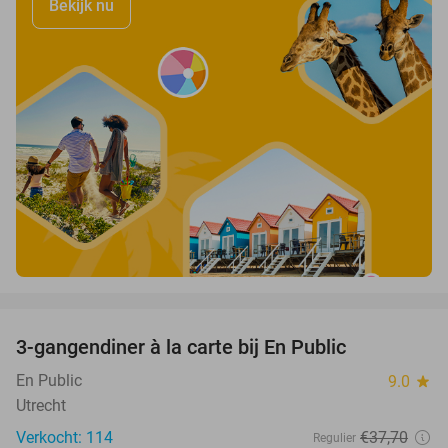
Bekijk nu
favorite_border
3-gangendiner à la carte bij En Public
38%
En Public
9.0
star
Utrecht
Verkocht: 114
€37
,70
Regulier