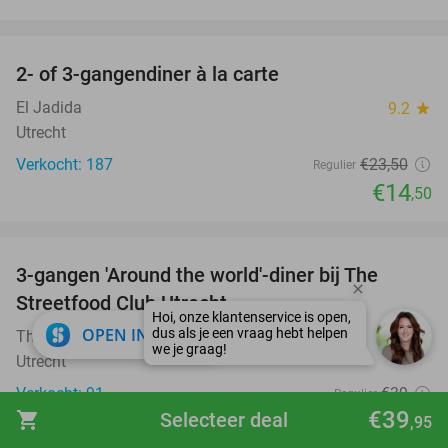
favorite_border
2- of 3-gangendiner à la carte
38%
El Jadida
9.2
star
Utrecht
Verkocht: 187
€23
,50
Regulier
€14
,50
favorite_border
3-gangen 'Around the world'-diner bij The
33%
Streetfood Club Utrecht
close
OPEN IN APP
The Streetfood Club Utrecht
9.6
star
Utrecht
Verkocht: 91
€39
Regulier
€39
€26
shopping_cart
Selecteer deal
,95