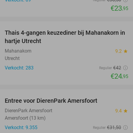
€23
,95
favorite_border
Thais 4-gangen keuzediner bij Mahanakorn in
41%
hartje Utrecht
Mahanakorn
9.2
star
Utrecht
Verkocht: 283
€42
Regulier
€24
,95
favorite_border
Entree voor DierenPark Amersfoort
24%
DierenPark Amersfoort
9.4
star
Amersfoort (13 km)
Verkocht: 9.355
€31
,50
Regulier