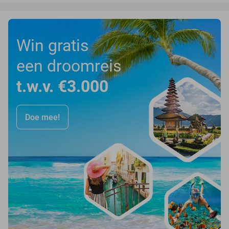
Win gratis
een droomreis
t.w.v. €3.000
Doe mee!