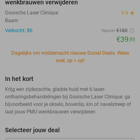
wenkbrauwen verwijderen
Gooische Laser Clinique
9.9
star
Baarn
Verkocht: 86
€180
Regulier
€39
,95
Dagelijks om middernacht nieuwe Social Deals. Wees
snel, op = op!
In het kort
Krijg een zijdezachte, gladde huid met 6 laser-
ontharingsbehandelingen bij Gooische Laser Clinique: ga
bijvoorbeeld voor je oksels, bovenlip, kin of navelstreep of
laat jouw PMU wenkbrauwen verwijderen
Selecteer jouw deal