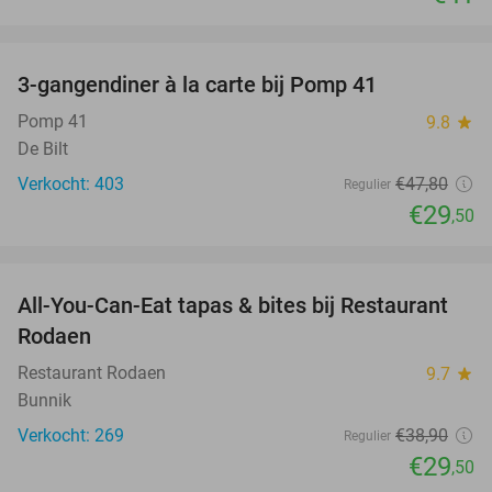
favorite_border
3-gangendiner à la carte bij Pomp 41
38%
Pomp 41
9.8
star
De Bilt
Verkocht: 403
€47
,80
Regulier
€29
,50
favorite_border
All-You-Can-Eat tapas & bites bij Restaurant
24%
Rodaen
Restaurant Rodaen
9.7
star
Bunnik
Verkocht: 269
€38
,90
Regulier
€29
,50