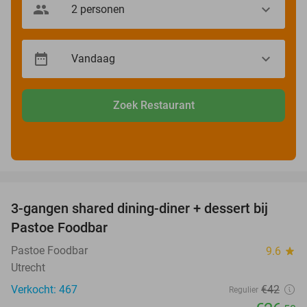
Zoek Restaurant
favorite_border
3-gangen shared dining-diner + dessert bij
37%
Pastoe Foodbar
Pastoe Foodbar
9.6
star
Utrecht
Verkocht: 467
€42
Regulier