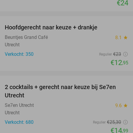
€24
favorite_border
Hoofdgerecht naar keuze + drankje
44%
Beuntjes Grand Café
8.1
star
Utrecht
Verkocht: 350
€23
Regulier
€12
,95
favorite_border
2 cocktails + gerecht naar keuze bij Se7en
41%
Utrecht
Se7en Utrecht
9.6
star
Utrecht
Verkocht: 680
€25
,30
Regulier
€14
,99