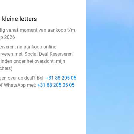
 kleine letters
dig vanaf moment van aankoop t/m
ep 2026
erveren:
na aankoop online
rveren met 'Social Deal Reserveren'
vinden onder het overzicht:
mijn
chers
)
gen over de deal? Bel:
+31 88 205 05
f WhatsApp met:
+31 88 205 05 05