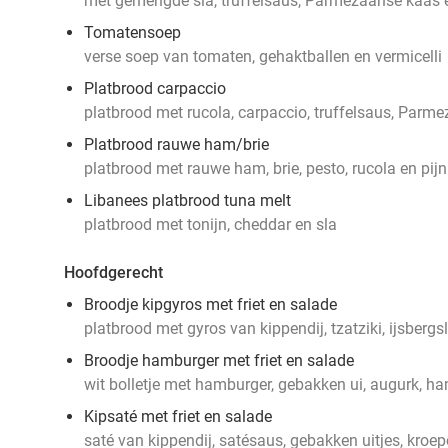
met gemengde sla, truffelsaus, Parmezaanse kaas 
Tomatensoep
verse soep van tomaten, gehaktballen en vermicelli
Platbrood carpaccio
platbrood met rucola, carpaccio, truffelsaus, Parm
Platbrood rauwe ham/brie
platbrood met rauwe ham, brie, pesto, rucola en pi
Libanees platbrood tuna melt
platbrood met tonijn, cheddar en sla
Hoofdgerecht
Broodje kipgyros met friet en salade
platbrood met gyros van kippendij, tzatziki, ijsbergs
Broodje hamburger met friet en salade
wit bolletje met hamburger, gebakken ui, augurk, ha
Kipsaté met friet en salade
saté van kippendij, satésaus, gebakken uitjes, kroep