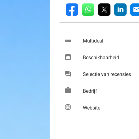
whatsapp
linkedin
fb
mai
list
keybo
Multideal
date_range
keybo
Beschikbaarheid
chat
keybo
Selectie van recensies
work
keybo
Bedrijf
language
keybo
Website