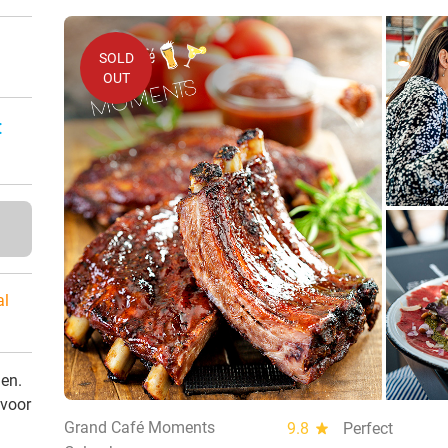
SOLD
OUT
:
al
den.
 voor
Grand Café Moments
9.8
star
Perfect