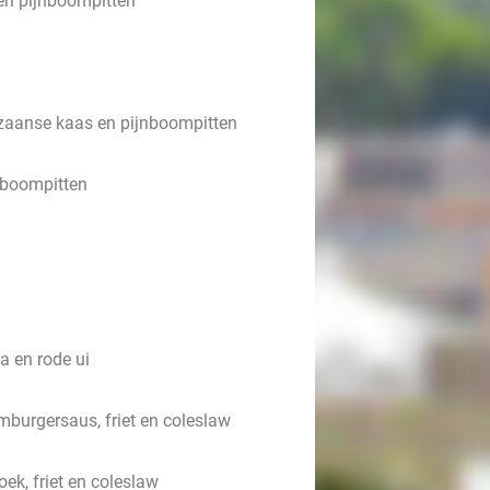
en pijnboompitten
ezaanse kaas en pijnboompitten
jnboompitten
la en rode ui
mburgersaus, friet en coleslaw
oek, friet en coleslaw