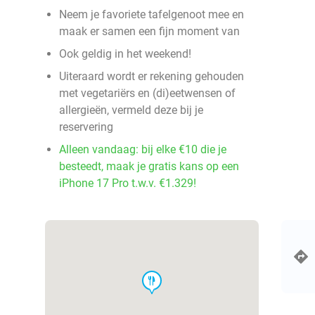
Neem je favoriete tafelgenoot mee en
maak er samen een fijn moment van
Ook geldig in het weekend!
Uiteraard wordt er rekening gehouden
met vegetariërs en (di)eetwensen of
allergieën, vermeld deze bij je
reservering
Alleen vandaag: bij elke €10 die je
besteedt, maak je gratis kans op een
iPhone 17 Pro t.w.v. €1.329!
food