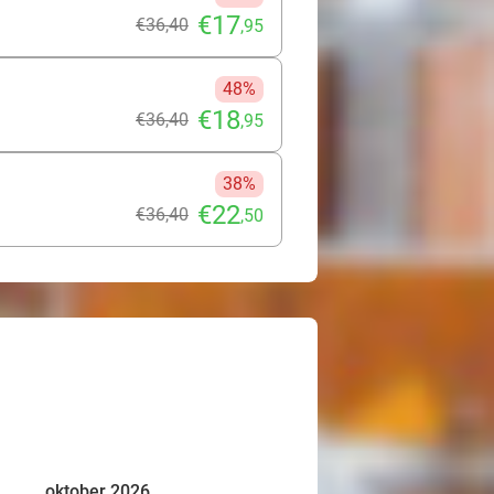
€17
€36
,40
,95
48%
€18
€36
,40
,95
38%
€22
€36
,40
,50
oktober 2026