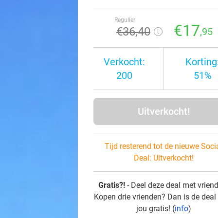
Regulier
€17
€36
,40
,95
Verkocht:
Korting
200
51%
Uitverkocht!
Tijd resterend tot de nieuwe Soci
Deal:
Uitverkocht!
Gratis?!
- Deel deze deal met vrien
Kopen drie vrienden? Dan is de deal
jou gratis! (
info
)