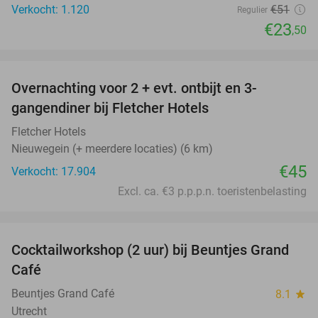
Verkocht: 1.120
€51
Regulier
€23
,50
favorite_border
Overnachting voor 2 + evt. ontbijt en 3-
gangendiner bij Fletcher Hotels
Fletcher Hotels
Nieuwegein (+ meerdere locaties) (6 km)
€45
Verkocht: 17.904
Excl. ca. €3 p.p.p.n. toeristenbelasting
favorite_border
Cocktailworkshop (2 uur) bij Beuntjes Grand
40%
Café
Beuntjes Grand Café
8.1
star
Utrecht