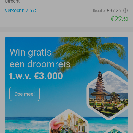
Utrecht
Verkocht: 2.575
€37
,25
Regulier
€22
,50
Win gratis
een droomreis
t.w.v. €3.000
Doe mee!