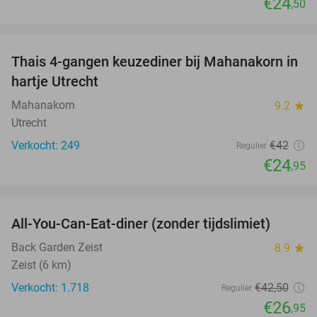
€24
,50
favorite_border
Thais 4-gangen keuzediner bij Mahanakorn in
41%
hartje Utrecht
Mahanakorn
9.2
star
Utrecht
Verkocht: 249
€42
Regulier
€24
,95
favorite_border
All-You-Can-Eat-diner (zonder tijdslimiet)
37%
Back Garden Zeist
8.9
star
Zeist (6 km)
Verkocht: 1.718
€42
,50
Regulier
€26
,95