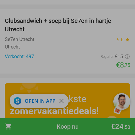
favorite_border
Clubsandwich + soep bij Se7en in hartje
42%
Utrecht
Se7en Utrecht
9.6
star
Utrecht
Verkocht: 497
€15
Regulier
€8
,75
Ontdek de leukste
close
OPEN IN APP
zomervakantiedeals
!
€24
shopping_cart
Koop nu
,50
Bekijk nu