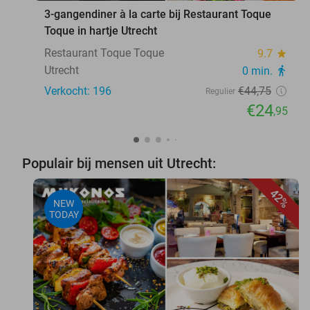
3-gangendiner à la carte bij Restaurant Toque
Toque in hartje Utrecht
Restaurant Toque Toque
9.7
star
Utrecht
0 min.
directions_walk
Verkocht: 196
€44
,75
Regulier
€24
,95
Populair bij mensen uit Utrecht:
42%
NEW
TODAY