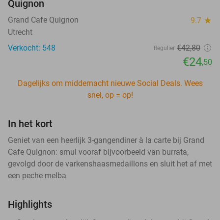
Quignon
Grand Cafe Quignon
9.7
star
Utrecht
Verkocht: 548
€42
,80
Regulier
€24
,50
Dagelijks om middernacht nieuwe Social Deals. Wees
snel, op = op!
In het kort
Geniet van een heerlijk 3-gangendiner à la carte bij Grand
Cafe Quignon: smul vooraf bijvoorbeeld van burrata,
gevolgd door de varkenshaasmedaillons en sluit het af met
een peche melba
Highlights