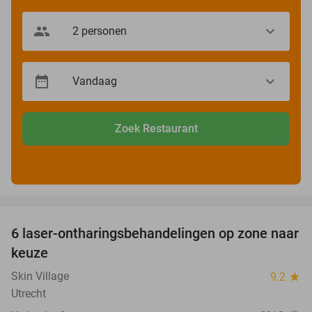
Zoek Restaurant
favorite_border
6 laser-ontharingsbehandelingen op zone naar
72%
keuze
Skin Village
9.2
star
Utrecht