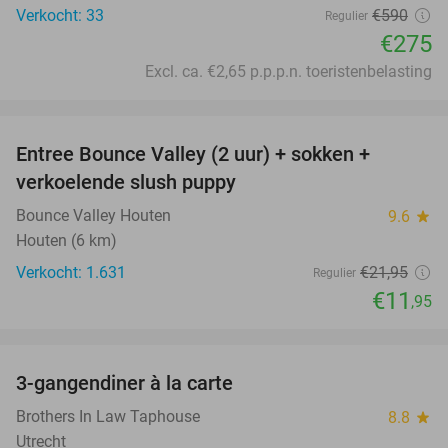
Verkocht: 33
€590
Regulier
€275
Excl. ca. €2,65 p.p.p.n. toeristenbelasting
favorite_border
Entree Bounce Valley (2 uur) + sokken +
46%
verkoelende slush puppy
Bounce Valley Houten
9.6
star
Houten (6 km)
Verkocht: 1.631
€21
,95
Regulier
€11
,95
favorite_border
3-gangendiner à la carte
39%
Brothers In Law Taphouse
8.8
star
Utrecht