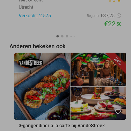
9.5
Utrecht
Verkocht: 2.575
€37
,25
Regulier
€22
,50
Anderen bekeken ook
24%
favorite_border
3-gangendiner à la carte bij VandeStreek