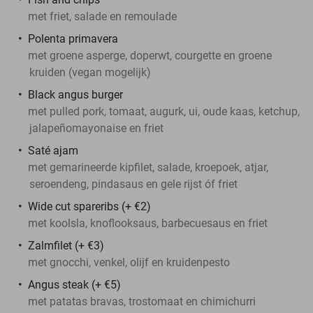
met friet, salade en remoulade
Polenta primavera
met groene asperge, doperwt, courgette en groene
kruiden (vegan mogelijk)
Black angus burger
met pulled pork, tomaat, augurk, ui, oude kaas, ketchup,
jalapeñomayonaise en friet
Saté ajam
met gemarineerde kipfilet, salade, kroepoek, atjar,
seroendeng, pindasaus en gele rijst óf friet
Wide cut spareribs (+ €2)
met koolsla, knoflooksaus, barbecuesaus en friet
Zalmfilet (+ €3)
met gnocchi, venkel, olijf en kruidenpesto
Angus steak (+ €5)
met patatas bravas, trostomaat en chimichurri