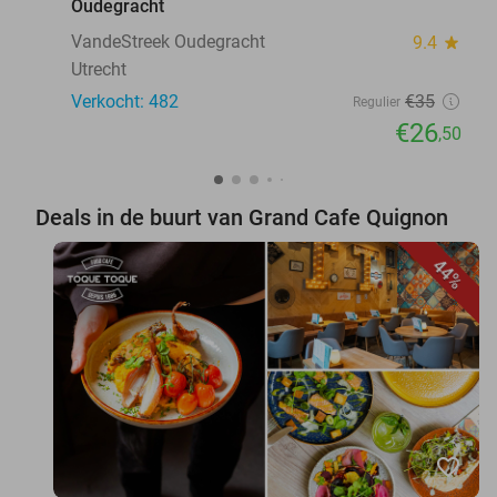
Oudegracht
VandeStreek Oudegracht
9.4
star
Utrecht
Verkocht: 482
€35
Regulier
€26
,50
Deals in de buurt van Grand Cafe Quignon
44%
favorite_border