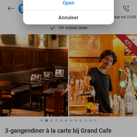
Open
Ontdek 15.000+ deals
7 dagen per week beschikbaar
Annuleer
Bereikbaar tot 23:00
10+ miljoen leden
9,4
op basis van
205.791 reviews
43%
Ontdek 15.000+ deals
7 dagen per week beschikbaar
10+ miljoen leden
favorite_border
3-gangendiner à la carte bij Grand Cafe