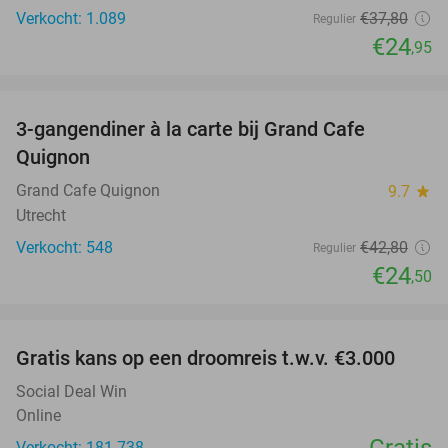
Verkocht: 1.089
€37
,80
Regulier
€24
,95
favorite_border
3-gangendiner à la carte bij Grand Cafe
43%
Quignon
Grand Cafe Quignon
9.7
star
Utrecht
Verkocht: 548
€42
,80
Regulier
€24
,50
favorite_border
Gratis kans op een droomreis t.w.v. €3.000
Social Deal Win
Online
Verkocht: 181.738