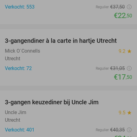
Verkocht: 553
€37
,50
Regulier
€22
,50
favorite_border
3-gangendiner à la carte in hartje Utrecht
44%
Mick O´Connells
9.2
star
Utrecht
Verkocht: 72
€31
,05
Regulier
€17
,50
favorite_border
3-gangen keuzediner bij Uncle Jim
39%
Uncle Jim
9.5
star
Utrecht
Verkocht: 401
€40
,35
Regulier