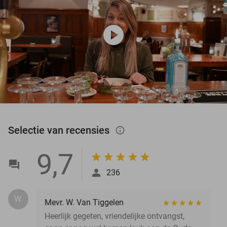
play_circle
Selectie van recensies
info_outlined
9,7
236
W.
Mevr. W. Van Tiggelen
Heerlijk gegeten, vriendelijke ontvangst,