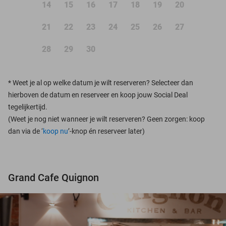
14
15
16
17
18
19
20
21
22
23
24
25
26
27
28
29
30
*
Weet je al op welke datum je wilt reserveren? Selecteer dan
hierboven de datum en reserveer en koop jouw Social Deal
tegelijkertijd.
(Weet je nog niet wanneer je wilt reserveren? Geen zorgen: koop
dan via de ‘
koop nu
’-knop én reserveer later)
Grand Cafe Quignon