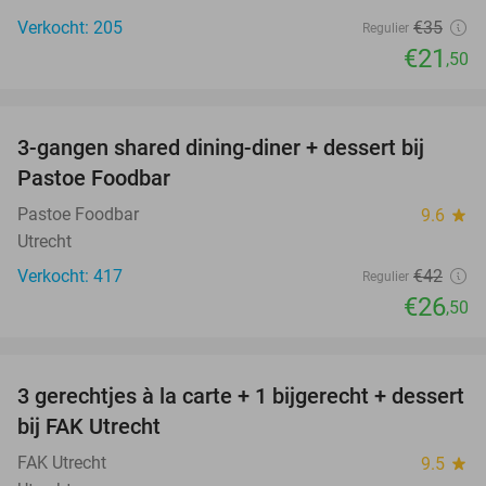
Verkocht: 205
€35
Regulier
€21
,50
favorite_border
3-gangen shared dining-diner + dessert bij
37%
Pastoe Foodbar
Pastoe Foodbar
9.6
star
Utrecht
Verkocht: 417
€42
Regulier
€26
,50
favorite_border
3 gerechtjes à la carte + 1 bijgerecht + dessert
40%
bij FAK Utrecht
FAK Utrecht
9.5
star