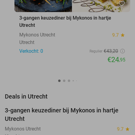
favorite_border
3-gangen keuzediner bij Mykonos in hartje
Utrecht
Mykonos Utrecht
9.7
star
Utrecht
Verkocht: 0
€43
,20
Regulier
€24
,95
favorite_border
Deals in Utrecht
3-gangen keuzediner bij Mykonos in hartje
42%
NEW
Utrecht
TODAY
Mykonos Utrecht
9.7
star