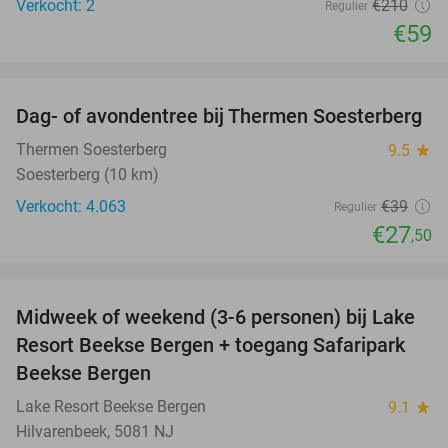
Verkocht: 2
€210
Regulier
€59
favorite_border
Dag- of avondentree bij Thermen Soesterberg
29%
Thermen Soesterberg
9.5
star
Soesterberg (10 km)
Verkocht: 4.063
€39
Regulier
€27
,50
favorite_border
Midweek of weekend (3-6 personen) bij Lake
53%
Resort Beekse Bergen + toegang Safaripark
Beekse Bergen
Lake Resort Beekse Bergen
9.1
star
Hilvarenbeek, 5081 NJ