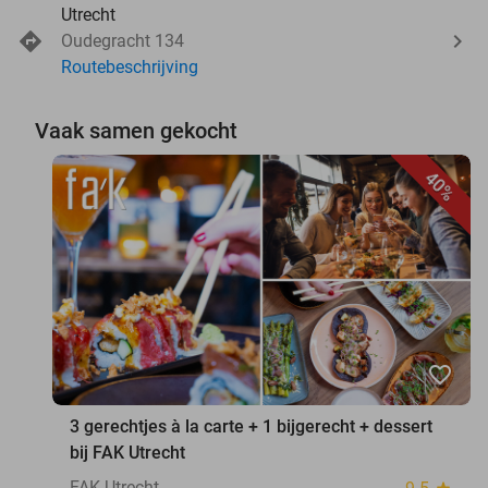
Utrecht
Oudegracht 134
Routebeschrijving
Vaak samen gekocht
40%
favorite_border
3 gerechtjes à la carte + 1 bijgerecht + dessert
bij FAK Utrecht
FAK Utrecht
star