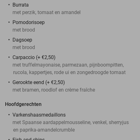
Burrata
met perzik, tomaat en amandel
Pomodorisoep
met brood
Dagsoep
met brood
Carpaccio (+ €2,50)
met truffelmayonaise, parmezaan, pijnboompitten,
rucola, kappertjes, rode ui en zongedroogde tomaat
Gerookte eend (+ €2,50)
met bramen, roodlof en crème fraîche
Hoofdgerechten
Varkenshaasmedaillons
met Spaanse aardappelmousseline, venkel, sherryjus
en paprika-amandelcrumble
Fish and chips