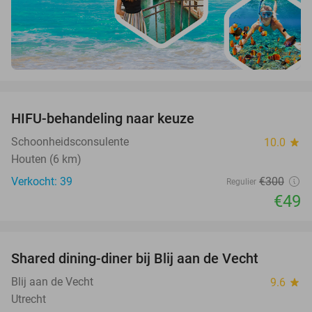
favorite_border
HIFU-behandeling naar keuze
84%
Schoonheidsconsulente
10.0
star
Houten (6 km)
Verkocht: 39
€300
Regulier
€49
favorite_border
Shared dining-diner bij Blij aan de Vecht
54%
Blij aan de Vecht
9.6
star
Utrecht