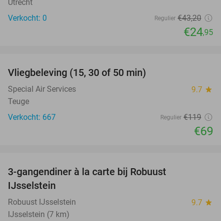
Utrecht
Verkocht: 0
€43
,20
Regulier
€24
,95
favorite_border
Vliegbeleving (15, 30 of 50 min)
42%
Special Air Services
9.7
star
Teuge
Verkocht: 667
€119
Regulier
€69
favorite_border
3-gangendiner à la carte bij Robuust
34%
IJsselstein
Robuust IJsselstein
9.7
star
IJsselstein (7 km)