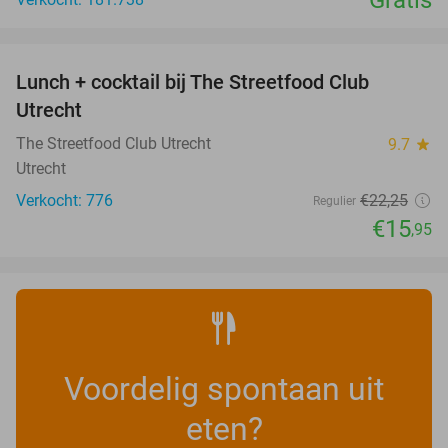
Gratis
favorite_border
Lunch + cocktail bij The Streetfood Club
28%
Utrecht
The Streetfood Club Utrecht
9.7
star
Utrecht
Verkocht: 776
€22
,25
Regulier
€15
,95
Voordelig spontaan uit
eten?