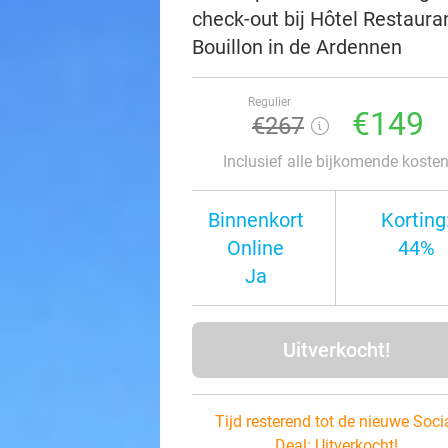
check-out bij Hôtel Restaura
Bouillon in de Ardennen
Regulier
€149
€267
Inclusief alle bijkomende koste
Binnenkort
Korting
Online
44%
Ja
Uitverkocht!
Tijd resterend tot de nieuwe Soci
Deal:
Uitverkocht!