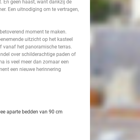
t. En geen haast, want dankzij de
mer. Een uitnodiging om te vertragen,
en betoverend moment te maken.
benemende uitzicht op het kasteel
of vanaf het panoramische terras.
andel over schilderachtige paden of
ama is veel meer dan zomaar een
oment een nieuwe herinnering
wee aparte bedden van 90 cm