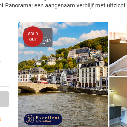
nt Panorama: een aangenaam verblijf met uitzicht 
SOLD
OUT
n
:
al