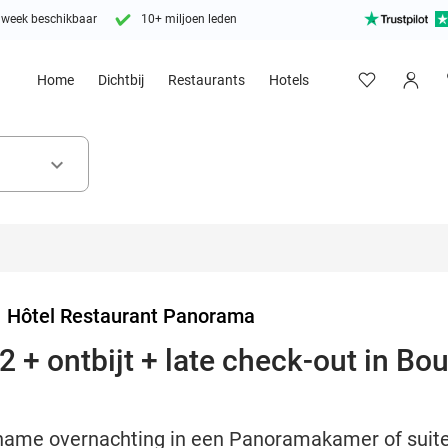
 week beschikbaar
10+ miljoen leden
Home
Dichtbij
Restaurants
Hotels
keyboard_arrow_down
>
Hôtel Restaurant Panorama
 + ontbijt + late check-out in Bou
ame overnachting in een Panoramakamer of suite, i