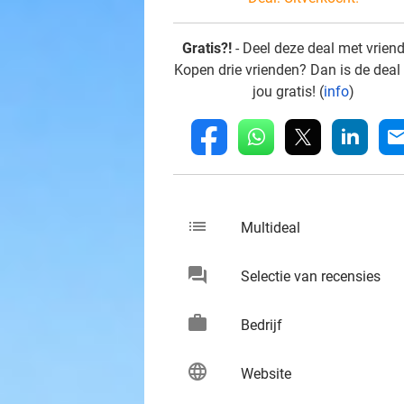
Gratis?!
- Deel deze deal met vrien
Kopen drie vrienden? Dan is de deal
jou gratis! (
info
)
whatsapp
linkedin
fb
mai
list
keybo
Multideal
chat
keybo
Selectie van recensies
work
keybo
Bedrijf
language
keybo
Website