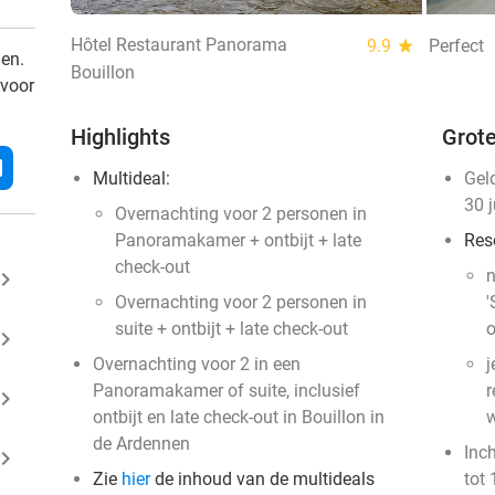
Hôtel Restaurant Panorama
9.9
star
Perfect
den.
Bouillon
 voor
Highlights
Grote
l
Multideal:
Gel
30 
Overnachting voor 2 personen in
Panoramakamer + ontbijt + late
Res
check-out
n
ard_arrow_right
Overnachting voor 2 personen in
'
suite + ontbijt + late check-out
o
ard_arrow_right
Overnachting voor 2 in een
j
Panoramakamer of suite, inclusief
r
ard_arrow_right
ontbijt en late check-out in Bouillon in
w
de Ardennen
Inc
ard_arrow_right
Zie
hier
de inhoud van de multideals
tot 