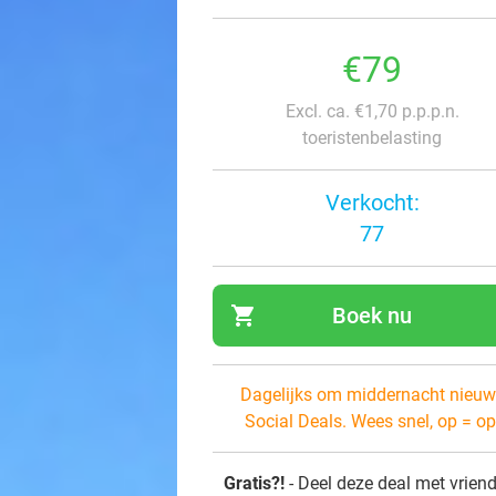
€79
Excl. ca. €1,70 p.p.p.n.
toeristenbelasting
Verkocht:
77
shopping_cart
Boek nu
navi
Dagelijks om middernacht nieuw
Social Deals. Wees snel, op = op
Gratis?!
- Deel deze deal met vrien