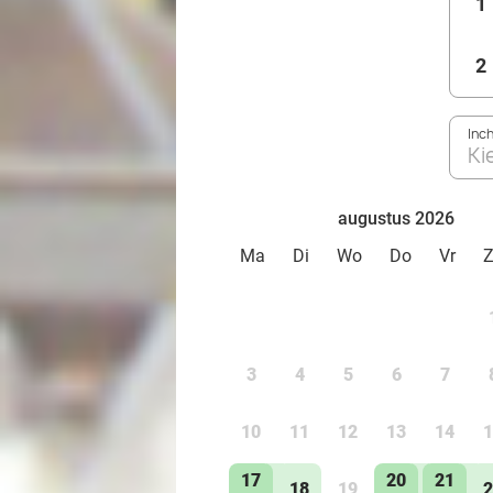
1
2
Inc
Ki
augustus 2026
Ma
Di
Wo
Do
Vr
3
4
5
6
7
10
11
12
13
14
1
17
20
21
18
19
2