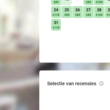
€89
€89
€109
24
25
26
27
28
2
€178
€89
€89
€89
€109
€1
31
€178
Selectie van recensies
info_outlined