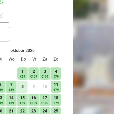
rcle_outline
rcle_outline
oktober 2026
Di
Wo
Do
Vr
Za
Zo
1
2
3
4
€89
€109
€109
€79
6
7
11
8
9
10
89
€89
€79
3
14
15
16
17
18
89
€89
€89
€109
€109
€79
0
21
22
23
24
25