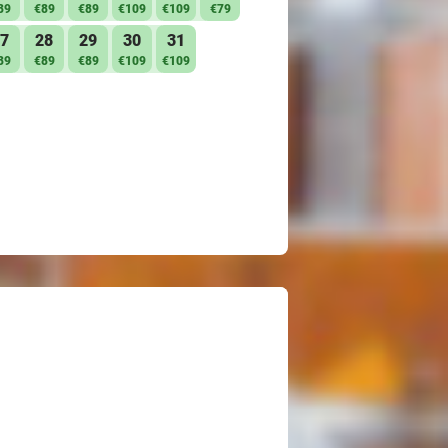
89
€89
€89
€109
€109
€79
7
28
29
30
31
89
€89
€89
€109
€109