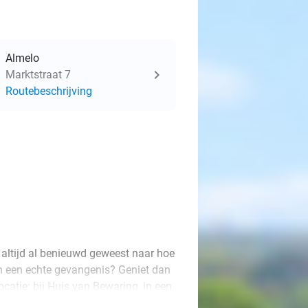
Almelo
Marktstraat 7
Routebeschrijving
 altijd al benieuwd geweest naar hoe
in een echte gevangenis? Geniet dan
ocatie: bij Huis van Bewaring, in een
men met jouw beste vriend(in),