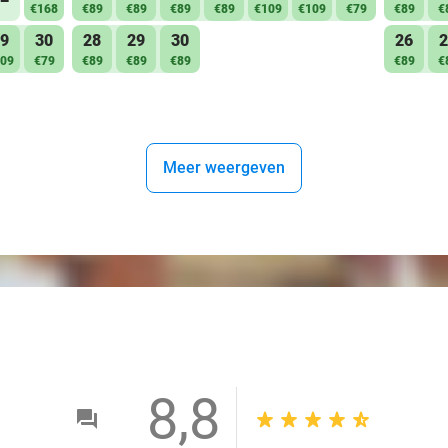
€168
€89
€89
€89
€89
€109
€109
€79
€89
€
9
30
28
29
30
26
2
09
€79
€89
€89
€89
€89
€
Meer weergeven
8,8