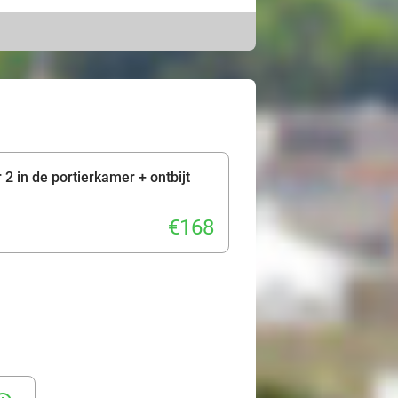
tandaardkamer of prachtige
 jullie aan voor een lekker ontbijt.
, want het hotel ligt op
m Almelo, ga shoppen in de
n de omgeving. Ontdek dit speciale
2 in de portierkamer + ontbijt
€168