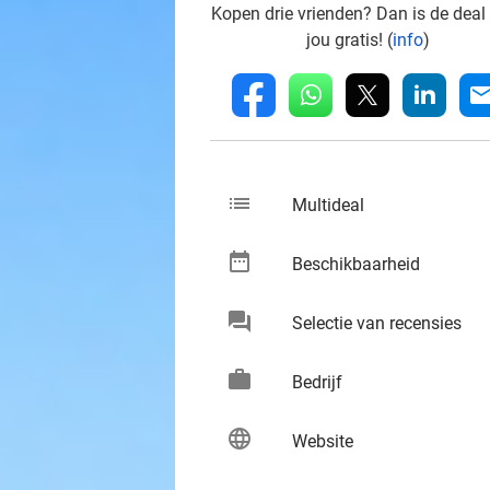
Kopen drie vrienden? Dan is de deal
jou gratis! (
info
)
whatsapp
linkedin
fb
mai
list
keybo
Multideal
date_range
keybo
Beschikbaarheid
chat
keybo
Selectie van recensies
work
keybo
Bedrijf
language
keybo
Website