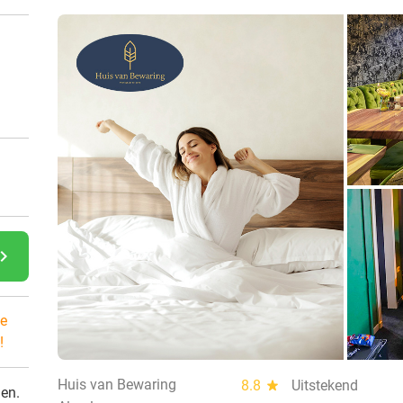
gate_next
e
!
Huis van Bewaring
8.8
star
Uitstekend
den.