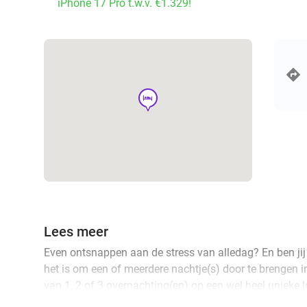
iPhone 17 Pro t.w.v. €1.329!
hotel
Lees meer
Even ontsnappen aan de stress van alledag? En ben jij
het is om een of meerdere nachtje(s) door te brengen 
van 1, 2 of 3 overnachting(en) op een wel heel unieke l
gerenoveerde en voormalige gevangenis! Kom langs sa