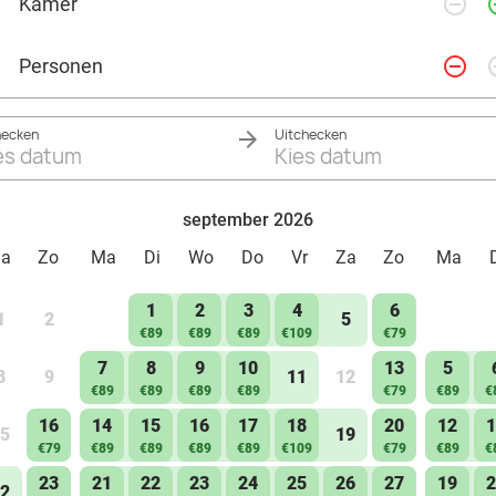
remove_circle_outline
add_ci
Kamer
Tweepersoonsbed
Eigen badkamer
remove_circle_outline
add_ci
Personen
Toilet op de gang
hecken
Uitchecken
es datum
Kies datum
september 2026
Za
Zo
Ma
Di
Wo
Do
Vr
Za
Zo
Ma
1
2
3
4
6
1
2
5
€89
€89
€89
€109
€79
7
8
9
10
13
5
8
9
11
12
€89
€89
€89
€89
€79
€89
€
16
14
15
16
17
18
20
12
1
5
19
€79
€89
€89
€89
€89
€109
€79
€89
€
23
21
22
23
24
25
26
27
19
2
2