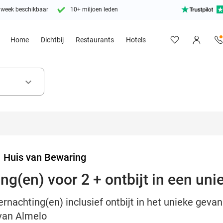
 week beschikbaar
10+ miljoen leden
Home
Dichtbij
Restaurants
Hotels
keyboard_arrow_down
>
Huis van Bewaring
ing(en) voor 2 + ontbijt in een uni
ernachting(en) inclusief ontbijt in het unieke geva
van Almelo