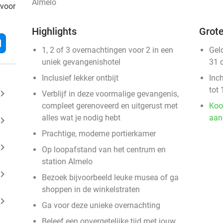
Almelo
 voor
Highlights
Grote
l
1, 2 of 3 overnachtingen voor 2 in een
Gel
uniek gevangenishotel
31 
Inclusief lekker ontbijt
Inc
tot 
ard_arrow_right
Verblijf in deze voormalige gevangenis,
compleet gerenoveerd en uitgerust met
Koo
alles wat je nodig hebt
aan
ard_arrow_right
Prachtige, moderne portierkamer
ard_arrow_right
Op loopafstand van het centrum en
station Almelo
ard_arrow_right
Bezoek bijvoorbeeld leuke musea of ga
shoppen in de winkelstraten
ard_arrow_right
Ga voor deze unieke overnachting
Beleef een onvergetelijke tijd met jouw