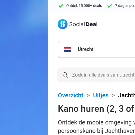
Ontdek 15.000+ deals
7 dagen per
Utrecht
Overzicht
>
Uitjes
>
Jacht
Kano huren (2, 3 of
Ontdek de mooie omgeving van
persoonskano bij Jachthaven