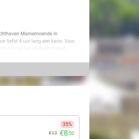
Jachthaven Marnemoende in
aar liefst 4 uur lang een kano. Vaar
stand van het stedelijk gebied
ch tref je bij Jachthaven
 over recent vernieuwde een- en
 prachtige Hollandse IJssel kan
tterballen.
collega's. Kanoën bij Jachthaven
ns een familiedag, bedrijfsuitje of
 ontspanning!
35%
€8
€13
,50