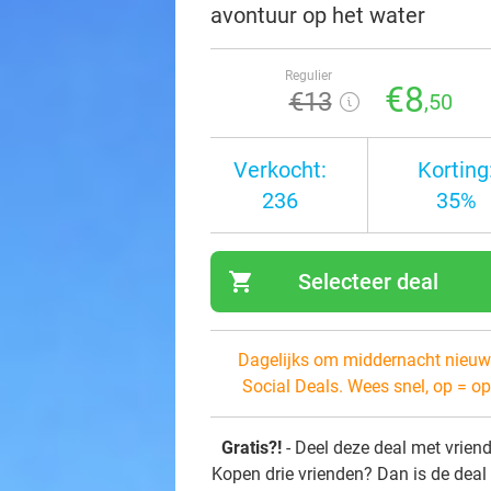
avontuur op het water
Regulier
€8
€13
,50
Verkocht:
Korting
236
35%
shopping_cart
Selecteer deal
navi
Dagelijks om middernacht nieuw
Social Deals. Wees snel, op = op
Gratis?!
- Deel deze deal met vrien
Kopen drie vrienden? Dan is de deal