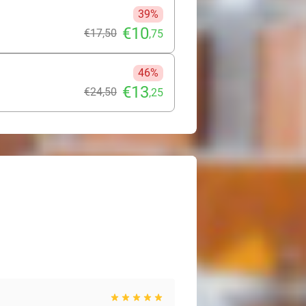
39%
€10
€17
,50
,75
46%
€13
€24
,50
,25