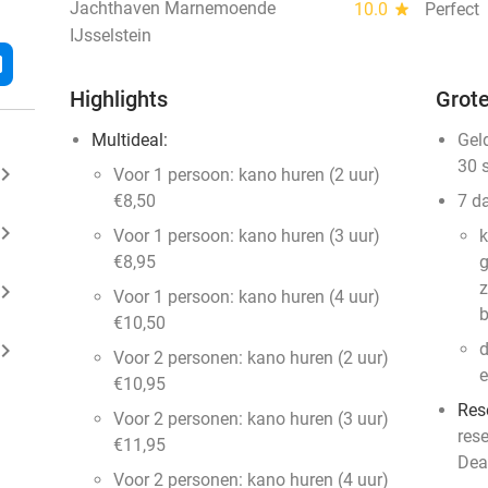
Jachthaven Marnemoende
10.0
star
Perfect
IJsselstein
l
Highlights
Grote
Multideal:
Gel
30 
ard_arrow_right
Voor 1 persoon: kano huren (2 uur)
€8,50
7 d
ard_arrow_right
Voor 1 persoon: kano huren (3 uur)
k
€8,95
g
z
ard_arrow_right
Voor 1 persoon: kano huren (4 uur)
€10,50
ard_arrow_right
d
Voor 2 personen: kano huren (2 uur)
e
€10,95
Res
Voor 2 personen: kano huren (3 uur)
res
€11,95
Dea
Voor 2 personen: kano huren (4 uur)