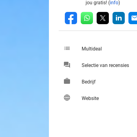
jou gratis! (
info
)
whatsapp
linkedin
fb
mai
list
keybo
Multideal
chat
keybo
Selectie van recensies
work
keybo
Bedrijf
language
keybo
Website