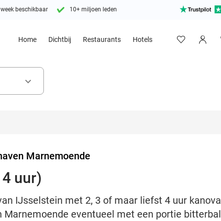
 week beschikbaar
10+ miljoen leden
Home
Dichtbij
Restaurants
Hotels
keyboard_arrow_down
haven Marnemoende
 4 uur)
 IJsselstein met 2, 3 of maar liefst 4 uur kanovar
 Marnemoende eventueel met een portie bitterball