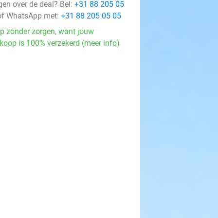
gen over de deal? Bel:
+31 88 205 05
f WhatsApp met:
+31 88 205 05 05
p zonder zorgen, want jouw
koop is 100% verzekerd (meer info)