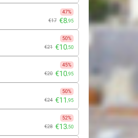
47%
€8
€17
,95
50%
€10
€21
,50
45%
€10
€20
,95
50%
€11
€24
,95
52%
€13
€28
,50